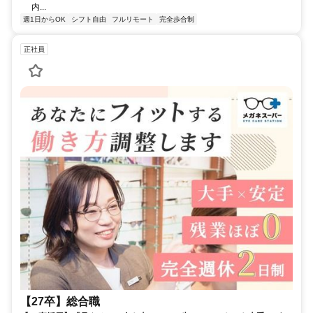
内...
週1日からOK
シフト自由
フルリモート
完全歩合制
正社員
【27卒】総合職