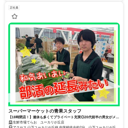
正社員
スーパーマーケットの青果スタッフ
【18時閉店！】連休も多くてプライベート充実◎20代前半の男女がメイ
ンで活躍中！
生鮮市場てらお ユーカリが丘店
アクセス 山万ユーカリが丘線 中学校徒歩約2分、山万ユーカリが丘線