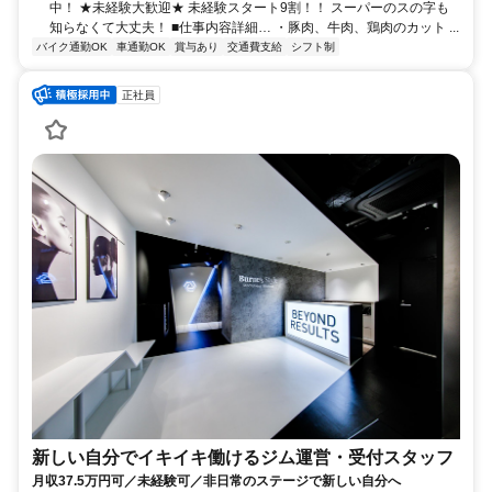
中！ ★未経験大歓迎★ 未経験スタート9割！！ スーパーのスの字も
知らなくて大丈夫！ ■仕事内容詳細… ・豚肉、牛肉、鶏肉のカット ...
バイク通勤OK
車通勤OK
賞与あり
交通費支給
シフト制
正社員
新しい自分でイキイキ働けるジム運営・受付スタッフ
月収37.5万円可／未経験可／非日常のステージで新しい自分へ