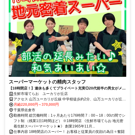
スーパーマーケットの精肉スタッフ
【18時閉店！】連休も多くてプライベート充実◎20代前半の男女がメイ
ンで活躍中！
生鮮市場てらお ユーカリが丘店
アクセス 山万ユーカリが丘線 中学校徒歩約2分、山万ユーカリが丘線
女子大徒歩約10分、山万ユーカリが丘線 井野（千葉県）徒歩約12分
月給220,000円～370,000円
千葉県佐倉市
勤務時間 総労働時間：1ヶ月あたり176時間 7：00～18：00の間でシ
フト制 （残業1日1時間ほど） ※18時閉店 《生鮮市場てらお 地元密
着生鮮スーパーマーケット★》 創業1965年11月...
仕事内容 18時閉店のスーパー！ お客様と従業員の笑顔の為日々奮闘