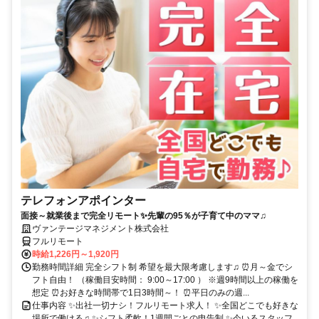
テレフォンアポインター
面接～就業後まで完全リモート✨先輩の95％が子育て中のママ♫
ヴァンテージマネジメント株式会社
フルリモート
時給1,226円～1,920円
勤務時間詳細 完全シフト制 希望を最大限考慮します♫ ⏰月～金でシ
フト自由！ （稼働目安時間： 9:00～17:00 ） ※週9時間以上の稼働を
想定 ⏰お好きな時間帯で1日3時間～！ ⏰平日のみの週...
仕事内容 ✨出社一切ナシ！フルリモート求人！ ✨全国どこでも好きな
場所で働ける♫ ✨シフト柔軟！1週間ごとの申告制 ✨今いるスタッフ