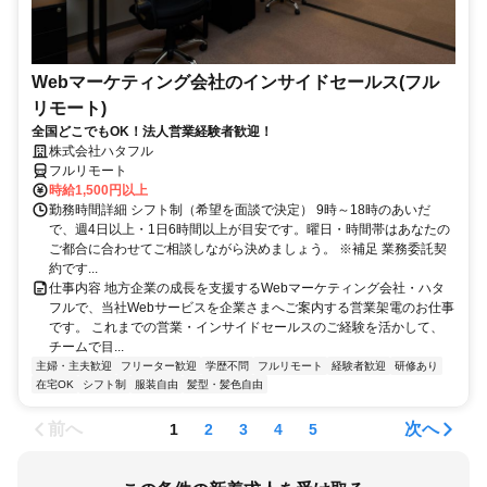
Webマーケティング会社のインサイドセールス(フル
リモート)
全国どこでもOK！法人営業経験者歓迎！
株式会社ハタフル
フルリモート
時給1,500円以上
勤務時間詳細 シフト制（希望を面談で決定） 9時～18時のあいだ
で、週4日以上・1日6時間以上が目安です。曜日・時間帯はあなたの
ご都合に合わせてご相談しながら決めましょう。 ※補足 業務委託契
約です...
仕事内容 地方企業の成長を支援するWebマーケティング会社・ハタ
フルで、当社Webサービスを企業さまへご案内する営業架電のお仕事
です。 これまでの営業・インサイドセールスのご経験を活かして、
チームで目...
主婦・主夫歓迎
フリーター歓迎
学歴不問
フルリモート
経験者歓迎
研修あり
在宅OK
シフト制
服装自由
髪型・髪色自由
前へ
次へ
1
2
3
4
5