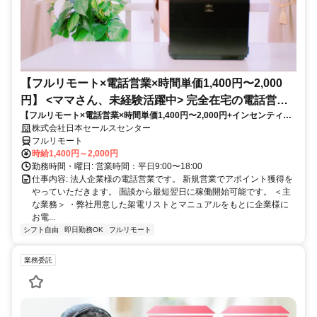
【フルリモート×電話営業×時間単価1,400円〜2,000
円】 <ママさん、未経験活躍中> 完全在宅の電話営業
【フルリモート×電話営業×時間単価1,400円〜2,000円+インセンティブ
で家庭と仕事の両立を実現
あり】 ＜ママさん、未経験活躍中＞ 完全在宅の電話営業で家庭と仕事の
株式会社日本セールスセンター
両立を実現
フルリモート
時給1,400円～2,000円
勤務時間・曜日: 営業時間：平日9:00〜18:00
仕事内容: 法人企業様の電話営業です。 新規営業でアポイント獲得を
やっていただきます。 面談から最短翌日に稼働開始可能です。 ＜主
な業務＞ ・弊社用意した架電リストとマニュアルをもとに企業様に
お電...
シフト自由
即日勤務OK
フルリモート
業務委託