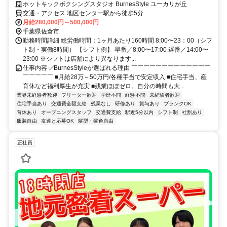
ホットキックボクシングスタジオ BurnesStyle ユーカリが丘
交通・アクセス 地区センター駅から徒歩5分
月給280,000円～500,000円
千葉県佐倉市
勤務時間詳細 総労働時間：1ヶ月あたり160時間 8:00〜23：00（シフ
ト制・実働8時間） 【シフト例】 早番／8:00〜17:00 遅番／14:00〜
23:00 ※シフトは店舗により異なります...
仕事内容 ✅BurnesStyleが選ばれる理由 ￣￣￣￣￣￣￣￣￣￣￣￣￣
￣￣￣￣￣ ■月給28万～50万円/各種手当で安定収入 ■住宅手当、産
育休など福利厚生が充実 ■残業ほぼゼロ。自分の時間も大...
業界未経験者歓迎
フリーター歓迎
学歴不問
経験不問
未経験者歓迎
住宅手当あり
交通費全額支給
残業なし
研修あり
賞与あり
ブランクOK
育休あり
オープニングスタッフ
交通費支給
駅近5分以内
シフト制
社割あり
服装自由
友達と応募OK
髪型・髪色自由
正社員