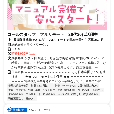
コールスタッフ フルリモート 20代30代活躍中
【中長期前提稼働できる方】 フルリモートで日本全国から応募OK♪ 月稼
働80時間で安定収入！
株式会社クラウドワークス
フルリモート
時給1,900円以上
勤務時間 シフト制 希望により面談で決定 稼働時間帯／9:00～17:00
希望する働き方／上記の時間帯を中心に、チームと密に連携を取りな
がら業務を進めていただける方を募集します。 想定稼働量／平...
仕事内容 ＝＝＝＝＝＝＝＝＝＝＝＝＝＝＝ ＼＼ 日本全国どこでも働
ける ／／ ★★ フルリモートのお仕事 ★★ ＝＝＝＝＝＝＝＝＝＝＝
＝＝＝＝ 営業代行事業をされている企業様をしている企業での営...
業界未経験者歓迎
短期（3ヵ月以内）
副業・WワークOK
1日4時間以内OK
主婦・主夫歓迎
短期
早朝
シフト自由
午後
学歴不問
平日のみOK
転勤なし
未経験者歓迎
フルリモート
経験者歓迎
ネイルOK
残業なし
有資格者歓迎
職種変更なし
研修あり
アルバイト・パート