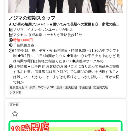
ノジマの短期スタッフ
★3か月の短期アルバイト★働いてみて長期への変更も◎ 家電の接客
のお仕事です！
ノジマ イオンタウンユーカリが丘店
アクセス 京成本線 ユーカリが丘駅徒歩12分
時給1,600円
千葉県佐倉市
時間帯 朝、昼、夕方・夜 勤務曜日・時間 9:30～21:30の中でシフト
制 ◆週2日～、1日4時間からＯＫ ◆週末中心や平日夕方中心など 勤
務時間や曜日は気軽に相談ください♪ ◆講義やサークルの...
仕事情報 ● 仕事内容 お客様のお困りごとに寄り添って商品をご提案
するお仕事。 電化製品は見た目だけでは商品の違いを把握すること
は難しい。 だからこそ、まずはお客様としっかり話して、何が大切
で何が ...
社員登用あり
副業・WワークOK
主婦・主夫歓迎
学生歓迎
交通費支給
シフト制
正社員