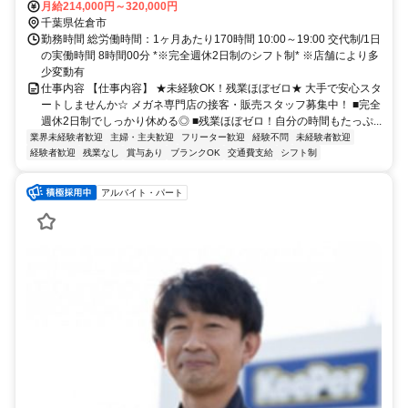
地区センター徒歩約5分、山万ユーカリが丘線 ユーカリが丘徒歩約10
月給214,000円～320,000円
分
千葉県佐倉市
勤務時間 総労働時間：1ヶ月あたり170時間 10:00～19:00 交代制/1日
の実働時間 8時間00分 *※完全週休2日制のシフト制* ※店舗により多
少変動有
仕事内容 【仕事内容】 ★未経験OK！残業ほぼゼロ★ 大手で安心スタ
ートしませんか☆ メガネ専門店の接客・販売スタッフ募集中！ ■完全
週休2日制でしっかり休める◎ ■残業ほぼゼロ！自分の時間もたっぷ...
業界未経験者歓迎
主婦・主夫歓迎
フリーター歓迎
経験不問
未経験者歓迎
経験者歓迎
残業なし
賞与あり
ブランクOK
交通費支給
シフト制
アルバイト・パート