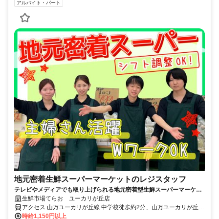
アルバイト・パート
地元密着生鮮スーパーマーケットのレジスタッフ
テレビやメディアでも取り上げられる地元密着型生鮮スーパーマーケッ
ト！
生鮮市場てらお ユーカリが丘店
アクセス 山万ユーカリが丘線 中学校徒歩約2分、山万ユーカリが丘線
女子大徒歩約10分、山万ユーカリが丘線 井野（千葉県）徒歩約12分
時給1,150円以上