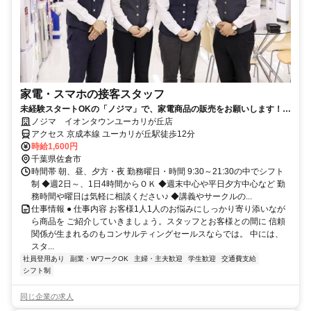
家電・スマホの接客スタッフ
未経験スタートOKの「ノジマ」で、家電商品の販売をお願いします！身
近な商品で、覚えやすい◎
ノジマ イオンタウンユーカリが丘店
アクセス 京成本線 ユーカリが丘駅徒歩12分
時給1,600円
千葉県佐倉市
時間帯 朝、昼、夕方・夜 勤務曜日・時間 9:30～21:30の中でシフト
制 ◆週2日～、1日4時間からＯＫ ◆週末中心や平日夕方中心など 勤
務時間や曜日は気軽に相談ください♪ ◆講義やサークルの...
仕事情報 ● 仕事内容 お客様1人1人のお悩みにしっかり寄り添いなが
ら商品を ご紹介していきましょう。スタッフとお客様との間に 信頼
関係が生まれるのもコンサルティングセールスならでは。 中には、
スタ...
社員登用あり
副業・WワークOK
主婦・主夫歓迎
学生歓迎
交通費支給
シフト制
同じ企業の求人