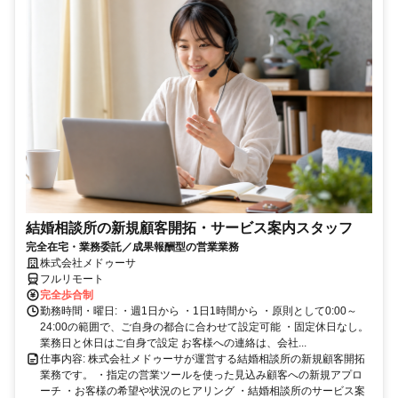
結婚相談所の新規顧客開拓・サービス案内スタッフ
完全在宅・業務委託／成果報酬型の営業業務
株式会社メドゥーサ
フルリモート
完全歩合制
勤務時間・曜日: ・週1日から ・1日1時間から ・原則として0:00～
24:00の範囲で、ご自身の都合に合わせて設定可能 ・固定休日なし。
業務日と休日はご自身で設定 お客様への連絡は、会社...
仕事内容: 株式会社メドゥーサが運営する結婚相談所の新規顧客開拓
業務です。 ・指定の営業ツールを使った見込み顧客への新規アプロ
ーチ ・お客様の希望や状況のヒアリング ・結婚相談所のサービス案