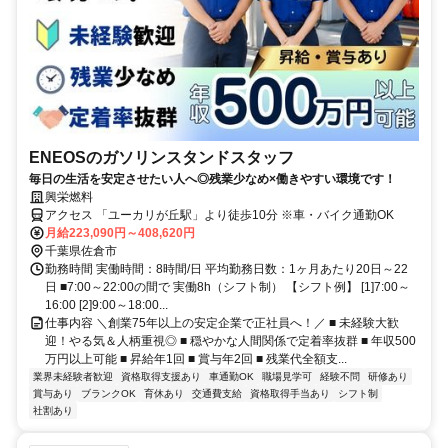
ENEOSのガソリンスタンドスタッフ
毎日の生活を安定させたい人へ◎残業少なめ×働きやすい環境です！
興栄燃料
アクセス 「ユーカリが丘駅」より徒歩10分 ※車・バイク通勤OK
月給223,090円～408,620円
千葉県佐倉市
勤務時間 実働時間：8時間/日 平均勤務日数：1ヶ月あたり20日～22
日 ■7:00～22:00の間で 実働8h（シフト制） 【シフト例】 [1]7:00～
16:00 [2]9:00～18:00...
仕事内容 ＼創業75年以上の安定企業で正社員へ！／ ■ 未経験大歓
迎！やる気＆人柄重視◎ ■ 穏やかな人間関係で定着率抜群 ■ 年収500
万円以上可能 ■ 昇給年1回 ■ 賞与年2回 ■ 残業代全額支...
業界未経験者歓迎
資格取得支援あり
車通勤OK
職場見学可
経験不問
研修あり
賞与あり
ブランクOK
育休あり
交通費支給
資格取得手当あり
シフト制
社割あり