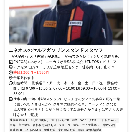
エネオスのセルフガソリンスタンドスタッフ
「やりがい」と「充実」がある。「やってみたい！」という気持ちを大
切にします。
ENEOS(エネオス) ユーカリが丘SS 株式会社ENEOSモビリニア
アクセス 山万ユーカリが丘線 地区センター徒歩約13分、山万ユーカ
リが丘線 ユーカリが丘徒歩約15分、京成本線 ユーカリが丘徒歩約15
時給1,200円～1,380円
分
千葉県佐倉市
勤務時間 ・勤務曜日：月・火・水・木・金・土・日・祝 ・勤務時
間： [1] 07:00～13:00 [2] 07:00～16:00 [3] 09:00～18:00 [4] 13:00～
22:00 [...
仕事内容 一流の技術スタッフになりませんか？？お客様対応を一緒
に磨いて行きませんか？ クルマの整備や洗車、コーティングなど一
流の技術を仕事をしながら身に着けてみませんか？まずは皆さんの興
味を全力で応援...
扶養内勤務OK
社員登用あり
週1日からOK
副業・WワークOK
土日祝のみOK
主婦・主夫歓迎
資格取得支援あり
フリーター歓迎
バイク通勤OK
学歴不問
車通勤OK
平日のみOK
学生歓迎
未経験者歓迎
午前
経験者歓迎