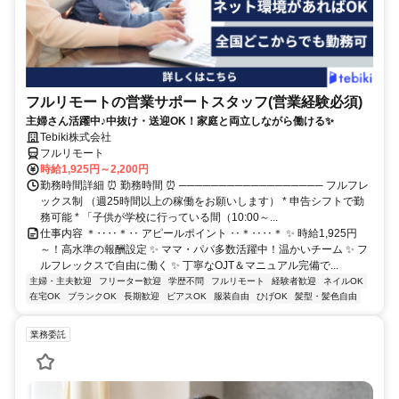
フルリモートの営業サポートスタッフ(営業経験必須)
主婦さん活躍中♪中抜け・送迎OK！家庭と両立しながら働ける✨
Tebiki株式会社
フルリモート
時給1,925円～2,200円
勤務時間詳細 ⏰ 勤務時間 ⏰ ────────────────── フルフレ
ックス制 （週25時間以上の稼働をお願いします） * 申告シフトで勤
務可能 * 「子供が学校に行っている間（10:00～...
仕事内容 ＊‥‥＊‥ アピールポイント ‥＊‥‥＊ ✨ 時給1,925円
～！高水準の報酬設定 ✨ ママ・パパ多数活躍中！温かいチーム ✨ フ
ルフレックスで自由に働く ✨ 丁寧なOJT＆マニュアル完備で...
主婦・主夫歓迎
フリーター歓迎
学歴不問
フルリモート
経験者歓迎
ネイルOK
在宅OK
ブランクOK
長期歓迎
ピアスOK
服装自由
ひげOK
髪型・髪色自由
業務委託