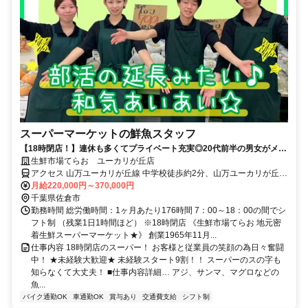
スーパーマーケットの鮮魚スタッフ
【18時閉店！】連休も多くてプライベート充実◎20代前半の男女がメイ
ンで活躍中！
生鮮市場てらお ユーカリが丘店
アクセス 山万ユーカリが丘線 中学校徒歩約2分、山万ユーカリが丘線
女子大徒歩約10分、山万ユーカリが丘線 井野（千葉県）徒歩約12分
月給220,000円～370,000円
千葉県佐倉市
勤務時間 総労働時間：1ヶ月あたり176時間 7：00～18：00の間でシ
フト制 （残業1日1時間ほど） ※18時閉店 《生鮮市場てらお 地元密
着生鮮スーパーマーケット★》 創業1965年11月...
仕事内容 18時閉店のスーパー！ お客様と従業員の笑顔の為日々奮闘
中！ ★未経験大歓迎★ 未経験スタート9割！！ スーパーのスの字も
知らなくて大丈夫！ ■仕事内容詳細… アジ、サンマ、マグロなどの
魚...
バイク通勤OK
車通勤OK
賞与あり
交通費支給
シフト制