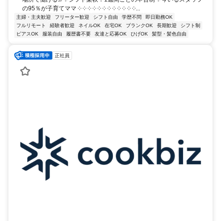
の95％が子育てママ ༶ ༶ ༶ ༶ ༶ ༶ ༶ ༶ ༶ ༶ ༶ ༶...
主婦・主夫歓迎
フリーター歓迎
シフト自由
学歴不問
即日勤務OK
フルリモート
経験者歓迎
ネイルOK
在宅OK
ブランクOK
長期歓迎
シフト制
ピアスOK
服装自由
履歴書不要
友達と応募OK
ひげOK
髪型・髪色自由
正社員