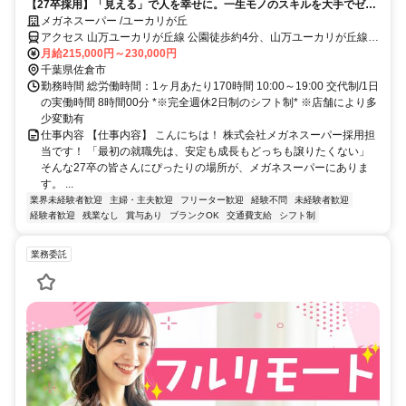
【27卒採用】「見える」で人を幸せに。一生モノのスキルを大手でゼロ
から。
メガネスーパー /ユーカリが丘
アクセス 山万ユーカリが丘線 公園徒歩約4分、山万ユーカリが丘線
地区センター徒歩約5分、山万ユーカリが丘線 ユーカリが丘徒歩約10
月給215,000円～230,000円
分
千葉県佐倉市
勤務時間 総労働時間：1ヶ月あたり170時間 10:00～19:00 交代制/1日
の実働時間 8時間00分 *※完全週休2日制のシフト制* ※店舗により多
少変動有
仕事内容 【仕事内容】 こんにちは！ 株式会社メガネスーパー採用担
当です！ 「最初の就職先は、安定も成長もどっちも譲りたくない」
そんな27卒の皆さんにぴったりの場所が、メガネスーパーにありま
す。 ...
業界未経験者歓迎
主婦・主夫歓迎
フリーター歓迎
経験不問
未経験者歓迎
経験者歓迎
残業なし
賞与あり
ブランクOK
交通費支給
シフト制
業務委託