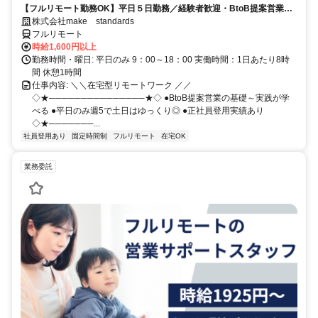
【フルリモート勤務OK】平日５日勤務／経験者歓迎・BtoB提案営業で
スキルアップ
株式会社make standards
フルリモート
時給1,600円以上
勤務時間・曜日: 平日のみ 9：00～18：00 実働時間：1日あたり8時
間 休憩1時間
仕事内容: ＼＼在宅型リモートワーク ／／
◇★───────────────★◇ ●BtoB提案営業の基礎～実践が学
べる ●平日のみ週5で土日はゆっくり◎ ●正社員登用実績あり
◇★───────...
社員登用あり
固定時間制
フルリモート
在宅OK
業務委託