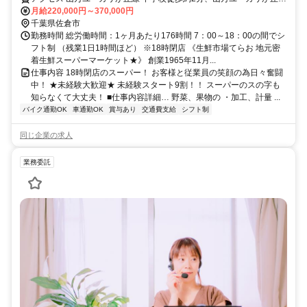
女子大徒歩約10分、山万ユーカリが丘線 井野（千葉県）徒歩約12分
月給220,000円～370,000円
千葉県佐倉市
勤務時間 総労働時間：1ヶ月あたり176時間 7：00～18：00の間でシ
フト制 （残業1日1時間ほど） ※18時閉店 《生鮮市場てらお 地元密
着生鮮スーパーマーケット★》 創業1965年11月...
仕事内容 18時閉店のスーパー！ お客様と従業員の笑顔の為日々奮闘
中！ ★未経験大歓迎★ 未経験スタート9割！！ スーパーのスの字も
知らなくて大丈夫！ ■仕事内容詳細… 野菜、果物の ・加工、計量 ...
バイク通勤OK
車通勤OK
賞与あり
交通費支給
シフト制
同じ企業の求人
業務委託