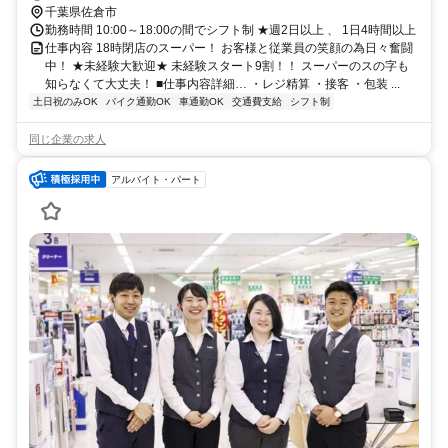
千葉県佐倉市
勤務時間 10:00～18:00の間でシフト制 ★週2日以上 、 1日4時間以上
仕事内容 18時閉店のスーパー！ お客様と従業員の笑顔の為日々奮闘
中！ ★未経験大歓迎★ 未経験スタート9割！！ スーパーのスの字も
知らなくて大丈夫！ ■仕事内容詳細… ・レジ精算 ・接客 ・包装 ...
土日祝のみOK
バイク通勤OK
車通勤OK
交通費支給
シフト制
同じ企業の求人
アルバイト・パート