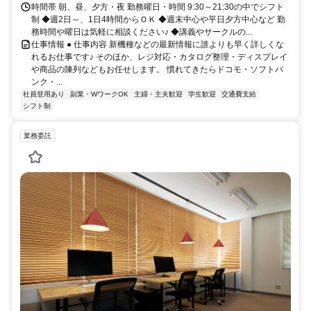
時間帯 朝、昼、夕方・夜 勤務曜日・時間 9:30～21:30の中でシフト
制 ◆週2日～、1日4時間からＯＫ ◆週末中心や平日夕方中心など 勤
務時間や曜日は気軽に相談ください♪ ◆講義やサークルの...
仕事情報 ● 仕事内容 新機種などの最新情報に誰よりも早く詳しくな
れるお仕事です♪ そのほか、レジ対応・カタログ整理・ディスプレイ
や商品の陳列などもお任せします。 慣れてきたらドコモ・ソフトバ
ンク・...
社員登用あり
副業・WワークOK
主婦・主夫歓迎
学生歓迎
交通費支給
シフト制
業務委託