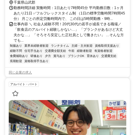
千葉県山武郡
勤務時間詳細 実働時間：1日あたり7時間45分 平均勤務日数：1ヶ月
あたり21日 ✅フルフレックスタイム制 （1日の標準労働時間7時間45
分） 月ごとの所定労働時間内で、 この日は5時間勤務・9時...
仕事内容 ＼ 社会人経験不問！20代30代の若手が成長できる職場／
「飲食店のアルバイト経験しかない…」 「ブランクがあるけど大丈
夫かな…」 「そろそろ安定した正社員として働きたい」 …そんな方
でも...
制服あり
業界未経験者歓迎
ランチタイム
主婦・主夫歓迎
資格取得支援あり
経験不問
住宅手当あり
交通費全額支給
午前
経験者歓迎
有資格者歓迎
食費補助あり
研修あり
夕方
賞与あり
ブランクOK
育休あり
交通費支給
長期歓迎
資格取得手当あり
同じ企業の求人
アルバイト・パート