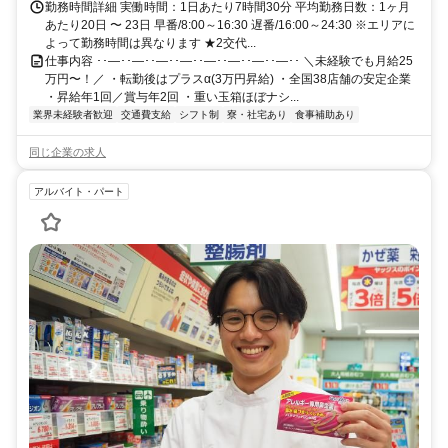
勤務時間詳細 実働時間：1日あたり7時間30分 平均勤務日数：1ヶ月
あたり20日 〜 23日 早番/8:00～16:30 遅番/16:00～24:30 ※エリアに
よって勤務時間は異なります ★2交代...
仕事内容 ･･―･･―･･―･･―･･―･･―･･―･･―･･ ＼未経験でも月給25
万円〜！／ ・転勤後はプラスα(3万円昇給) ・全国38店舗の安定企業
・昇給年1回／賞与年2回 ・重い玉箱ほぼナシ...
業界未経験者歓迎
交通費支給
シフト制
寮・社宅あり
食事補助あり
同じ企業の求人
アルバイト・パート