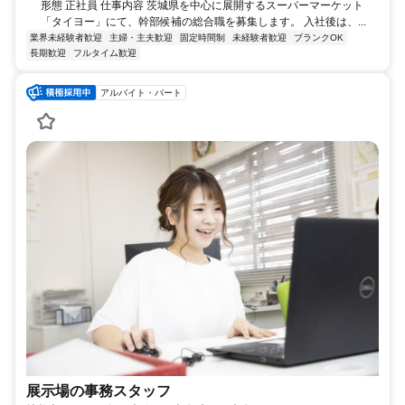
形態 正社員 仕事内容 茨城県を中心に展開するスーパーマーケット
「タイヨー」にて、幹部候補の総合職を募集します。 入社後は、...
業界未経験者歓迎
主婦・主夫歓迎
固定時間制
未経験者歓迎
ブランクOK
長期歓迎
フルタイム歓迎
アルバイト・パート
展示場の事務スタッフ