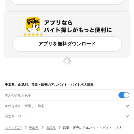
アプリを無料ダウンロード
千葉県、山武郡、営業・販売のアルバイト・バイト求人情報
求人の詳細を表示
条件を追加・変更して検索
市区町村を追加・変更
関連キーワード
千葉県 山武郡 製造業
千葉県 山武郡 スーパー
千葉県 山武郡 バイト
千葉県
駅を追加・変更
バイトTOP
千葉県
山武郡
営業・販売のアルバイト・バイト・求人
千葉県 山武市 スーパー
千葉県 山武市 配達
千葉県
すべて
千葉市
すべて