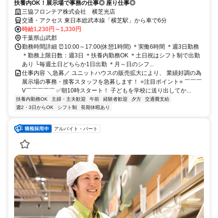
扶養内OK！展示場で事務の仕事◎ 座り仕事◎
三協フロンテア株式会社 横芝光店
交通・アクセス 東日本総武本線「横芝駅」から車で6分
時給1,230円～1,330円
千葉県山武郡
勤務時間詳細 ⏰10:00～17:00(休憩1時間) ＊実働6時間 ＊週3日勤務
＊勤務上限日数：週3日 ＊扶養内勤務OK ＊土日祝はシフト制で出勤
あり └毎週土日どちらか1日出勤 ＊月～日のシフ...
仕事内容 ＼急募／ ユニットハウスの販売拡大により、 業績好調の為
展示場の事務・接客スタッフを急募します！ ⭐注目ポイント⭐ ￣￣￣
V￣￣￣￣￣ ✅朝10時スタート！ 子どもを学校に送り出してか...
扶養内勤務OK
主婦・主夫歓迎
午前
経験者歓迎
夕方
交通費支給
週2・3日からOK
シフト制
長期休暇あり
アルバイト・パート