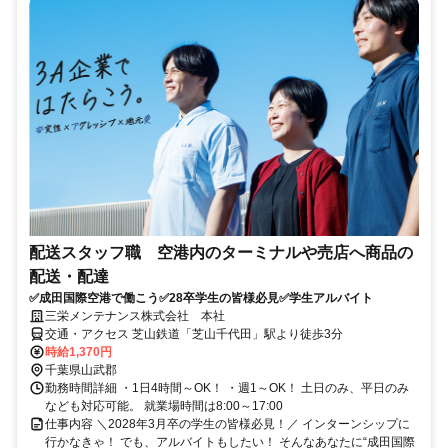
配送スタッフ職 空港内のターミナルや売店へ商品の
配送・配達
✅成田国際空港で働こう✅28卒学生の皆様必見✅学生アルバイト
三栄メンテナンス株式会社 本社
交通・アクセス 芝山鉄道「芝山千代田」駅より徒歩3分
時給1,370円
千葉県山武郡
勤務時間詳細 ・1日4時間～OK！ ・週1～OK！ 土日のみ、平日のみ
なども対応可能。 就業場時間は8:00～17:00
仕事内容 ＼2028年3月卒の学生の皆様必見！／ インターンシップに
行かなきゃ！ でも、アルバイトもしたい！ そんなあなたに“成田国際