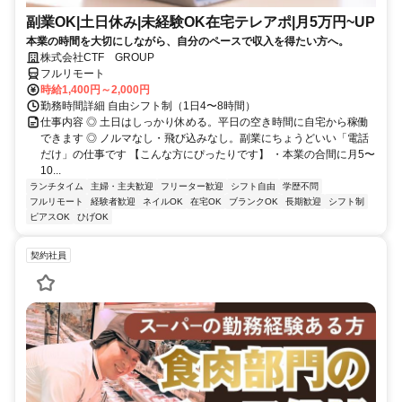
副業OK|土日休み|未経験OK在宅テレアポ|月5万円~UP
本業の時間を大切にしながら、自分のペースで収入を得たい方へ。
株式会社CTF GROUP
フルリモート
時給1,400円～2,000円
勤務時間詳細 自由シフト制（1日4〜8時間）
仕事内容 ◎ 土日はしっかり休める。平日の空き時間に自宅から稼働
できます ◎ ノルマなし・飛び込みなし。副業にちょうどいい「電話
だけ」の仕事です 【こんな方にぴったりです】 ・本業の合間に月5〜
10...
ランチタイム
主婦・主夫歓迎
フリーター歓迎
シフト自由
学歴不問
フルリモート
経験者歓迎
ネイルOK
在宅OK
ブランクOK
長期歓迎
シフト制
ピアスOK
ひげOK
契約社員