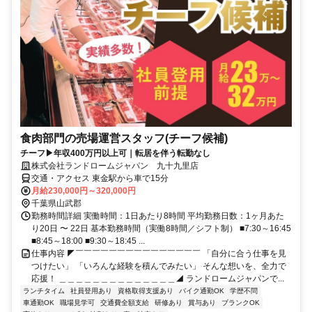
食肉部門の売場運営スタッフ(チーフ候補)
チーフ▶年収400万円以上可｜転居を伴う転勤なし
株式会社ランドロームジャパン 九十九里店
交通・アクセス 東金駅から車で15分
月給230,000円～320,000円
千葉県山武郡
勤務時間詳細 実働時間：1日あたり8時間 平均勤務日数：1ヶ月あた
り20日 〜 22日 基本勤務時間（実働8時間／シフト制） ■7:30～16:45
■8:45～18:00 ■9:30～18:45 ...
仕事内容 ◤￣￣￣￣￣￣￣￣￣￣￣￣￣￣￣ 「自分に合う仕事を見
つけたい」 「いろんな経験を積んでみたい」 そんな想いを、全力で
応援！ ＿＿＿＿＿＿＿＿＿＿＿＿＿＿◢ ランドロームジャパンで...
ランチタイム
社員登用あり
資格取得支援あり
バイク通勤OK
学歴不問
車通勤OK
職場見学可
交通費全額支給
研修あり
賞与あり
ブランクOK