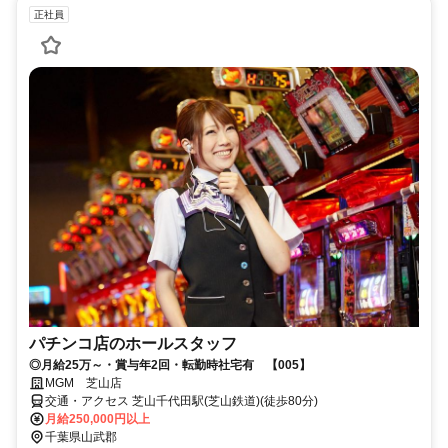
正社員
パチンコ店のホールスタッフ
◎月給25万～・賞与年2回・転勤時社宅有 【005】
MGM 芝山店
交通・アクセス 芝山千代田駅(芝山鉄道)(徒歩80分)
月給250,000円以上
千葉県山武郡