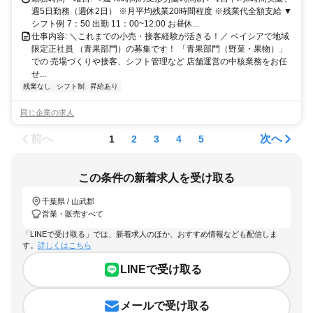
週5日勤務（週休2日） ※月平均残業20時間程度 ※残業代全額支給 ▼
シフト例 7：50 出勤 11：00~12:00 お昼休...
仕事内容: ＼これまでの小売・接客経験が活きる！／ ベイシアで地域
限定正社員 （青果部門）の募集です！ 「青果部門（野菜・果物）」
での 売場づくりや接客、シフト管理など 店舗運営の中核業務をお任
せ...
残業なし
シフト制
昇給あり
同じ企業の求人
前へ
次へ
1
2
3
4
5
この条件の新着求人を受け取る
千葉県 / 山武郡
営業・販売すべて
「LINEで受け取る」では、新着求人のほか、おすすめ情報なども配信しま
す。
詳しくはこちら
LINEで受け取る
メールで受け取る