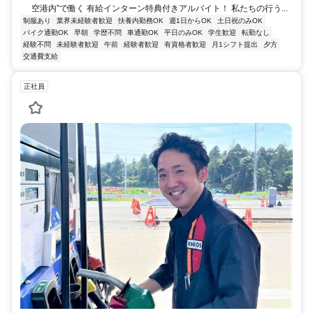
空港内”で働く 有給インターン特典付きアルバイト！ 私たちの行う...
制服あり
業界未経験者歓迎
扶養内勤務OK
週1日からOK
土日祝のみOK
バイク通勤OK
早朝
学歴不問
車通勤OK
平日のみOK
学生歓迎
転勤なし
経験不問
未経験者歓迎
午前
経験者歓迎
有資格者歓迎
月1シフト提出
夕方
交通費支給
正社員