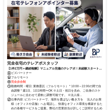
完全在宅のテレアポスタッフ
【1件2万円＋継続報酬】マニュアル完備のテレアポ！未経験スタートの
副業スタッフ活躍中／丁寧なフォロー体制あり
ビズパートナー
フルリモート
完全歩合制
勤務時間・曜日: 業務委託（フルリモート） * 10:00～22:00の間で自
由調整 * 週1日、1日1時間〜OK ※土日・祝日を含め、ご自身のスケ
ジュールに合わせて柔軟に調整可能です。 ※法人様...
仕事内容: ビズパートナーで、場所を選ばない働き方を 法人のお客
様（オフィスや店舗）へお電話し、快適なオフィス環境を構築するた
めの各種サービスをご提案。弊社の営業担当が詳しくご説明するため