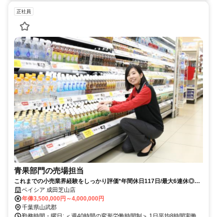
正社員
青果部門の売場担当
これまでの小売業界経験をしっかり評価*年間休日117日/最大6連休◎転
居なしの地域正社員✅️
ベイシア 成田芝山店
年俸3,500,000円～4,000,000円
千葉県山武郡
勤務時間・曜日: ＜週40時間の変形労働時間制＞ 1日平均8時間実働、