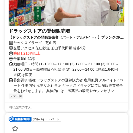
ドラッグストアの登録販売者
【ドラッグストアの登録販売者（パート・アルバイト）】ブランクOK！
ヤックスドラッグ 芝山店！
ヤックスドラッグ 芝山店
交通アクセス 芝山鉄道 芝山千代田駅 徒歩9分
時給1,210円以上
千葉県山武郡
勤務曜日・時間 (1) 13:00～17：00 (2) 17:00～21：00 (3) 20:00～
21:00 週3日～勤務曜日応相談 ※(3）22:00～24:00は時給1,640円
※(3)は深夜...
募集要項 職種 ドラッグストアの登録販売者 雇用形態 アルバイト / パ
ート 仕事内容 ≪主なお仕事≫ ヤックスドラッグにて店舗販売業務全
般をお任せします。 具体的には、医薬品の販売やカウンセリン...
シフト制
同じ企業の求人
アルバイト・パート