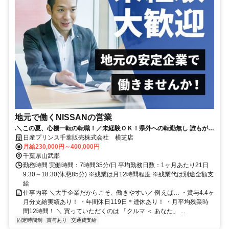
地元で働くNISSANの営業
.＼この夏、心機一転の転職！／未経験ＯＫ！県外への転勤無し 誰もが知
る安心な会社！賞与4.4か月支給！（昨年度実績）
日産プリンス千葉販売株式会社 横芝店
月給230,000円～400,000円
千葉県山武郡
勤務時間 実働時間：7時間35分/日 平均勤務日数：1ヶ月あたり21日
9:30～18:30(休憩85分) ※残業は月12時間程度 ※残業代は別途全額支
給
仕事内容 ＼大手企業だからこそ、働きやすい／ 例えば… ・賞与4.4ヶ
月分支給実績あり！ ・年間休日119日＊連休あり！ ・月平均残業時
間12時間！ ＼ 買っていただくのは 「クルマ ＜ あなた」 ...
固定時間制
賞与あり
交通費支給