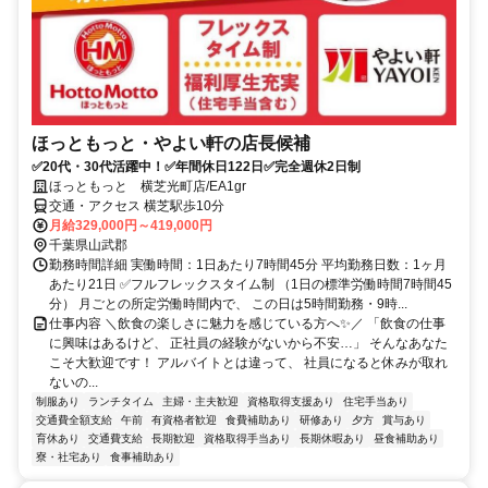
ほっともっと・やよい軒の店長候補
✅20代・30代活躍中！✅年間休日122日✅完全週休2日制
ほっともっと 横芝光町店/EA1gr
交通・アクセス 横芝駅歩10分
月給329,000円～419,000円
千葉県山武郡
勤務時間詳細 実働時間：1日あたり7時間45分 平均勤務日数：1ヶ月
あたり21日 ✅フルフレックスタイム制 （1日の標準労働時間7時間45
分） 月ごとの所定労働時間内で、 この日は5時間勤務・9時...
仕事内容 ＼飲食の楽しさに魅力を感じている方へ✨／ 「飲食の仕事
に興味はあるけど、 正社員の経験がないから不安…」 そんなあなた
こそ大歓迎です！ アルバイトとは違って、 社員になると休みが取れ
ないの...
制服あり
ランチタイム
主婦・主夫歓迎
資格取得支援あり
住宅手当あり
交通費全額支給
午前
有資格者歓迎
食費補助あり
研修あり
夕方
賞与あり
育休あり
交通費支給
長期歓迎
資格取得手当あり
長期休暇あり
昼食補助あり
寮・社宅あり
食事補助あり