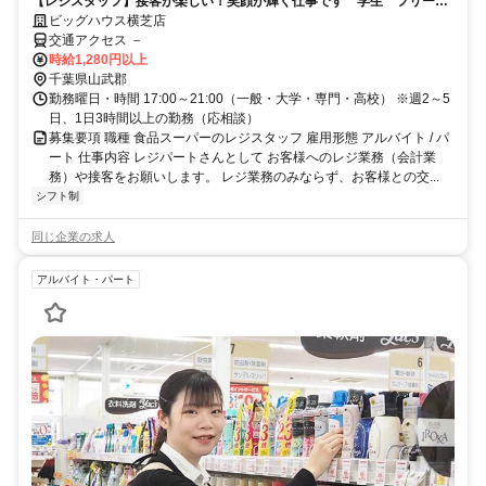
【レジスタッフ】接客が楽しい！笑顔が輝く仕事です 学生 フリータ
ー 主婦さん活躍中 時間の融通OK
ビッグハウス横芝店
交通アクセス －
時給1,280円以上
千葉県山武郡
勤務曜日・時間 17:00～21:00（一般・大学・専門・高校） ※週2～5
日、1日3時間以上の勤務（応相談）
募集要項 職種 食品スーパーのレジスタッフ 雇用形態 アルバイト / パ
ート 仕事内容 レジパートさんとして お客様へのレジ業務（会計業
務）や接客をお願いします。 レジ業務のみならず、お客様との交...
シフト制
同じ企業の求人
アルバイト・パート