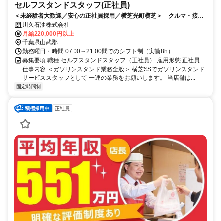
セルフスタンドスタッフ(正社員)
＜未経験者大歓迎／安心の正社員採用／横芝光町横芝＞ クルマ・接客
が好きなら、当SSで活躍しませんか？
川久石油株式会社
月給220,000円以上
千葉県山武郡
勤務曜日・時間 07:00～21:00間でのシフト制（実働8h）
募集要項 職種 セルフスタンドスタッフ（正社員） 雇用形態 正社員
仕事内容 ＜ガソリンスタンド業務全般＞ 横芝SSでガソリンスタンド
サービススタッフとして 一連の業務をお願いします。 当店舗は...
固定時間制
正社員