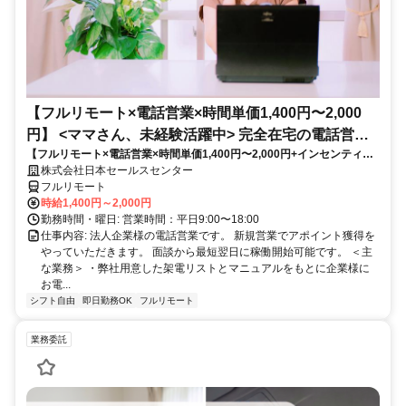
【フルリモート×電話営業×時間単価1,400円〜2,000
円】 <ママさん、未経験活躍中> 完全在宅の電話営業
【フルリモート×電話営業×時間単価1,400円〜2,000円+インセンティブ
で家庭と仕事の両立を実現
あり】 ＜ママさん、未経験活躍中＞ 完全在宅の電話営業で家庭と仕事の
株式会社日本セールスセンター
両立を実現
フルリモート
時給1,400円～2,000円
勤務時間・曜日: 営業時間：平日9:00〜18:00
仕事内容: 法人企業様の電話営業です。 新規営業でアポイント獲得を
やっていただきます。 面談から最短翌日に稼働開始可能です。 ＜主
な業務＞ ・弊社用意した架電リストとマニュアルをもとに企業様に
お電...
シフト自由
即日勤務OK
フルリモート
業務委託