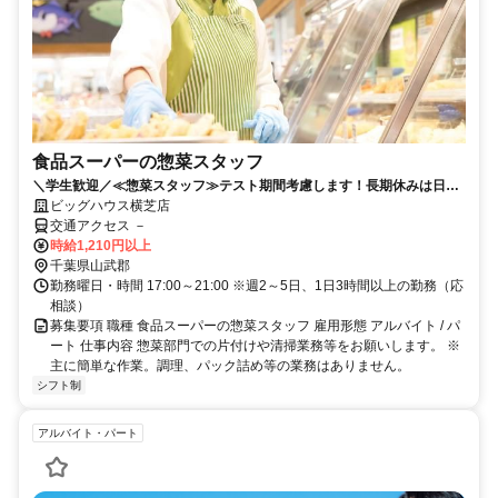
食品スーパーの惣菜スタッフ
＼学生歓迎／≪惣菜スタッフ≫テスト期間考慮します！長期休みは日中
勤務も可。友人との応募歓迎♪
ビッグハウス横芝店
交通アクセス －
時給1,210円以上
千葉県山武郡
勤務曜日・時間 17:00～21:00 ※週2～5日、1日3時間以上の勤務（応
相談）
募集要項 職種 食品スーパーの惣菜スタッフ 雇用形態 アルバイト / パ
ート 仕事内容 惣菜部門での片付けや清掃業務等をお願いします。 ※
主に簡単な作業。調理、パック詰め等の業務はありません。
シフト制
アルバイト・パート