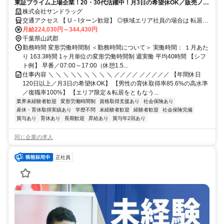
東証プライム上場企業！20・30代活躍中！月3日の希望休OK／販売ノル
マなし／年収例32歳SV816万円／販促企画～商品管理など店舗運営がメ
株式会社サンドラッグ
インの仕事
交通アクセス 【 U・Iターン歓迎】 ◎狭域エリア社員の場合は 転居を
伴う転勤はありません。 ◎マイカー通勤OK
月給224,030円～344,430円
千葉県山武郡
勤務時間 変形労働時間制 ＜勤務時間について＞ 実働時間： １月あた
り 163.3時間 1ヶ月単位の変形労働時間制 週実働 平均40時間 【シフ
ト例】 早番／07:00～17:00（休憩1.5...
仕事内容 ＼ ＼ ＼ ＼＼ ＼ ＼ ＼ ＼ ／／／／ ／／／／／ 【年間休日
120日以上／月3日の希望休OK】 【男性の育休取得率85.6%の高水準
／復職率100%】 【エリア限定＆転居をともなう...
業界未経験者歓迎
変形労働時間制
資格取得支援あり
社会保険あり
産休・育休取得実績あり
学歴不問
未経験者歓迎
経験者歓迎
社会保険完備
賞与あり
育休あり
長期歓迎
昇給あり
賞与年2回あり
同じ企業の求人
正社員