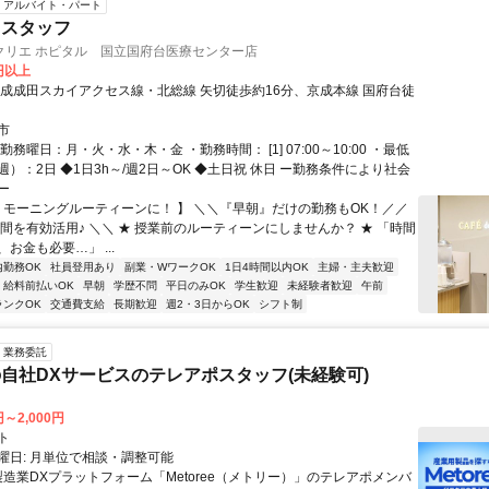
アルバイト・パート
ェスタッフ
クリエ ホピタル 国立国府台医療センター店
0円以上
京成成田スカイアクセス線・北総線 矢切徒歩約16分、京成本線 国府台徒
市
勤務曜日：月・火・水・木・金 ・勤務時間： [1] 07:00～10:00 ・最低
）：2日 ◆1日3h～/週2日～OK ◆土日祝 休日 ー勤務条件により社会
ー
【 モーニングルーティーンに！ 】 ＼＼『早朝』だけの勤務もOK！／／
時間を有効活用♪ ＼＼ ★ 授業前のルーティーンにしませんか？ ★ 「時間
お金も必要…」 ...
内勤務OK
社員登用あり
副業・WワークOK
1日4時間以内OK
主婦・主夫歓迎
給料前払いOK
早朝
学歴不問
平日のみOK
学生歓迎
未経験者歓迎
午前
ランクOK
交通費支給
長期歓迎
週2・3日からOK
シフト制
業務委託
自社DXサービスのテレアポスタッフ(未経験可)
円～2,000円
ト
曜日: 月単位で相談・調整可能
製造業DXプラットフォーム「Metoree（メトリー）」のテレアポメンバ