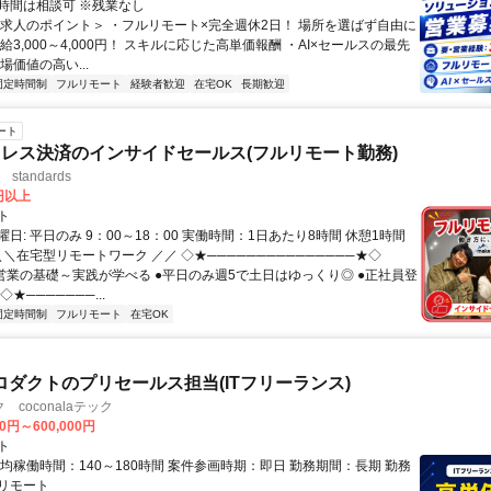
時間は相談可 ※残業なし
＜求人のポイント＞ ・フルリモート×完全週休2日！ 場所を選ばず自由に
給3,000～4,000円！ スキルに応じた高単価報酬 ・AI×セールスの最先
場価値の高い...
固定時間制
フルリモート
経験者歓迎
在宅OK
長期歓迎
ート
レス決済のインサイドセールス(フルリモート勤務)
standards
0円以上
ト
日: 平日のみ 9：00～18：00 実働時間：1日あたり8時間 休憩1時間
＼＼在宅型リモートワーク ／／ ◇★───────────────★◇
提案営業の基礎～実践が学べる ●平日のみ週5で土日はゆっくり◎ ●正社員登
★───────...
固定時間制
フルリモート
在宅OK
eプロダクトのプリセールス担当(ITフリーランス)
coconalaテック
00円～600,000円
ト
均稼働時間：140～180時間 案件参画時期：即日 勤務期間：長期 勤務
リモート