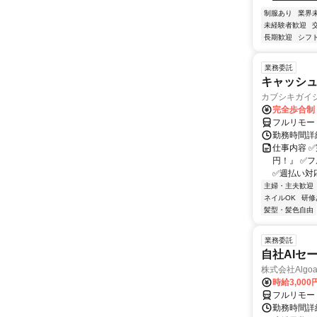
━━━━━
制服あり
業界
未経験者歓迎
長期歓迎
シフ
業務委託
キャッシ
カブシキガイ
完全歩合制
フルリモー
勤務時間詳細
仕事内容 
円！』 ✅
✅週払い対応
主婦・主夫歓迎
ネイルOK
研修
髪型・髪色自由
業務委託
自社AIセ
株式会社Algoa
時給3,000
フルリモー
勤務時間詳細