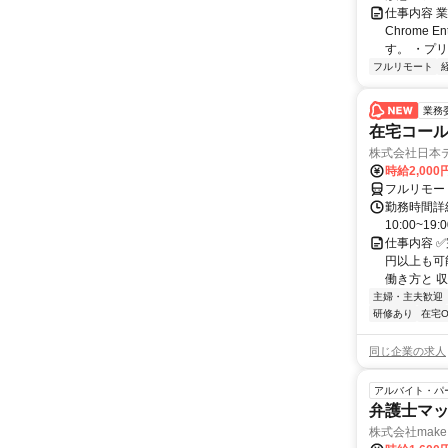
仕事内容 業務
Chrome
す。 ・プリ・
フルリモート
業務
在宅コー
株式会社日本
時給2,000
フルリモー
勤務時間詳細
10:00~19:
仕事内容 
円以上も可
働き方と 収
主婦・主夫歓迎
研修あり
在宅O
同じ企業の求人
アルバイト・パ
弁護士マッ
株式会社make 