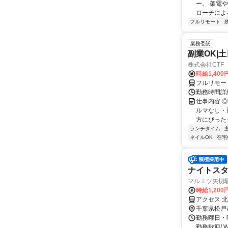
ー。 架電
ローチによる
フルリモート
業務委託
副業OK|
株式会社CTF 
時給1,400
フルリモー
勤務時間詳
仕事内容 
ルマなし・
方にぴったり
ランチタイム
ネイルOK
在宅
ナイトス
マルエツ矢切
時給1,200
アクセス 
千葉県松戸
勤務曜日・時
勤務歓迎/