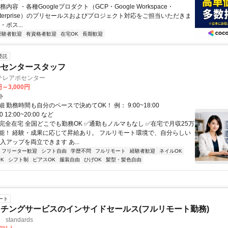
内容 ・各種Googleプロダクト（GCP・Google Workspace・
 Enterprise）のプリセールスおよびプロジェクト対応をご担当いただきま
ポス...
経験者歓迎
有資格者歓迎
在宅OK
長期歓迎
委託
ルセンタースタッフ
テレアポセンター
円～3,000円
ト
 勤務時間も自分のペースで決めてOK！ 例： 9:00~18:00
00 12:00~20:00 など
✅完全在宅 全国どこでも勤務OK ✅通勤もノルマもなし ✅在宅で月収25万
能！ 経験・成果に応じて昇給あり。 フルリモート環境で、自分らしい
入アップを両立できます あ...
フリーター歓迎
シフト自由
学歴不問
フルリモート
経験者歓迎
ネイルOK
K
シフト制
ピアスOK
服装自由
ひげOK
髪型・髪色自由
ート
チングサービスのインサイドセールス(フルリモート勤務)
standards