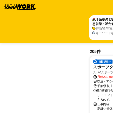
千葉県
矢切
営業・販売
特徴/給与/
キーワード
205件
スポーツ
スパ&スポーツ
月給230,0
交通・アク
千葉県市川
勤務時間詳細
り ※シフ
えるので、 
仕事内容 
場所✨ 連