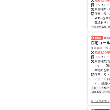
時給1,60
フルリモー
勤務時間・曜
仕事内容: 
●BtoB
実績あり！ ◇
社員登用あり
業務
在宅コー
株式会社日本
時給2,000
フルリモー
勤務時間詳
です。 【勤務
業時間を中..
仕事内容 
アポイント
す。 担当い
主婦・主夫歓迎
研修あり
在宅O
同じ企業の求人