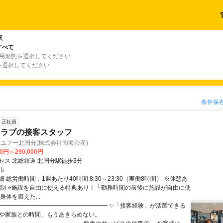
駅
すべて
雇用形態を選択してください
を選択してください
条件保
正社員
クラブの接客スタッフ
ユアー北国分(株式会社南海公産)
00円～290,000円
セス 北総鉄道 北国分駅徒歩3分
市
 総労働時間：1週あたり40時間 8:30～23:30（実働8時間） ※休憩あ
ト制 ⭐施設を自由に使える特典あり！ └勤務時間の前後に施設が自由に使
身体を鍛えた...
━━━━━━━━━━━━━━━━━━━ ✨「接客経験」が活躍できる
休や家族との時間、もうあきらめない。