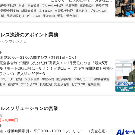
━━━━━━━━━━━━━━ 飲食やサービスの仕事で、 お客様に...
未経験者歓迎
主婦・主夫歓迎
フリーター歓迎
学歴不問
車通勤OK
経験不問
交通費全額支給
経験者歓迎
ネイルOK
有資格者歓迎
賞与あり
ブランクOK
ト制
長期休暇あり
ピアスOK
服装自由
髪型・髪色自由
ュレス決済のアポイント業務
シャツウシンナビ
ト
 ⏰10:00～21:00の間でシフト制 週1日～OK！
✅完全歩合制で“頑張った分だけ”高収入！ ✅1件受注につき『最大5万
フルリモートOK♪出社は一切ナシ！ ✅週1日〜・スキマ時間勤務も可能✨
でスグに収入◎ ✅20代〜3...
フリーター歓迎
シフト自由
学歴不問
固定時間制
フルリモート
経験者歓迎
あり
在宅OK
ブランクOK
長期歓迎
完全歩合制
ピアスOK
服装自由
ールスソリューションの営業
ge
円～4,000円
ト
 ＜稼働時間帯例＞ 平日9:00～18:00 ※フルリモート（完全在宅） ※