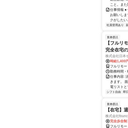
こと。また同
仕事情報 
お願いしま
クがしたい
社員登用あり
業務委託
【フルリモ
完全在宅
株式会社日本
時給1,400
フルリモー
勤務時間・曜
仕事内容:
きます。 
電リストと
シフト自由
即
業務委託
【在宅】
株式会社founc
完全歩合制
フルリモー