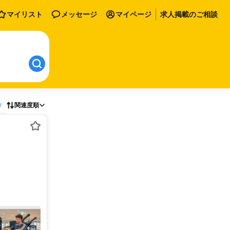
マイリスト
メッセージ
マイページ
求人掲載のご相談
存
関連度順