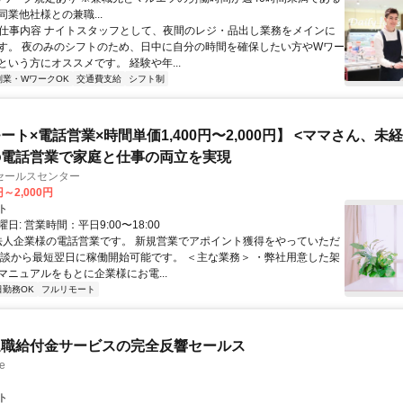
業他社様との兼職...
● 仕事内容 ナイトスタッフとして、夜間のレジ・品出し業務をメインに
す。 夜のみのシフトのため、日中に自分の時間を確保したい方やWワー
という方にオススメです。 経験や年...
副業・WワークOK
交通費支給
シフト制
ート×電話営業×時間単価1,400円〜2,000円】 <ママさん、未
の電話営業で家庭と仕事の両立を実現
セールスセンター
円～2,000円
ト
日: 営業時間：平日9:00〜18:00
 法人企業様の電話営業です。 新規営業でアポイント獲得をやっていただ
面談から最短翌日に稼働開始可能です。 ＜主な業務＞ ・弊社用意した架
マニュアルをもとに企業様にお電...
日勤務OK
フルリモート
退職給付金サービスの完全反響セールス
e
ト