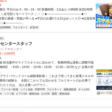
0円以上
ト
日: 平日のみ 9：00～18：00 実働時間：1日あたり8時間 休憩1時間
＼＼在宅型リモートワーク ／／ ◇★───────────────★◇
提案営業の基礎～実践が学べる ●平日のみ週5で土日はゆっくり◎ ●社員登用
★───────...
固定時間制
フルリモート
在宅OK
委託
ルセンタースタッフ
テレアポセンター
円～3,000円
ト
細 担当案件やライフスタイルに合わせて、 勤務時間は柔軟に調整可能
例】 ・9:00～18:00 ・10:00～19:00 ・12:00～20:00 など 企業の営
.
＜アウトバウンドコール経験者歓迎＞ これまで培ってきた架電スキルや
獲得の経験を、 全国どこからでも活かせる フルリモートのお仕事で
ただくのは、 法人企業へのアウト...
フリーター歓迎
シフト自由
学歴不問
フルリモート
経験者歓迎
ネイルOK
K
シフト制
ピアスOK
服装自由
ひげOK
髪型・髪色自由