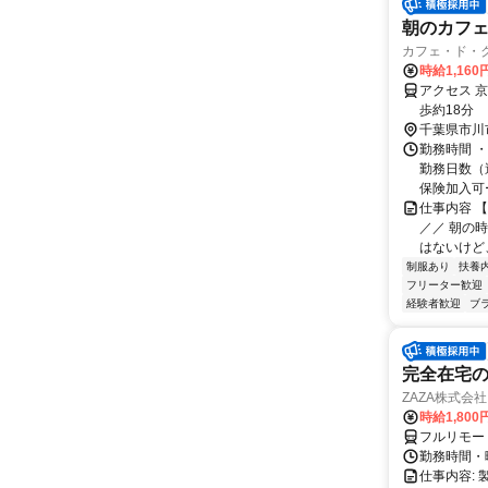
朝のカフ
カフェ・ド・
時給1,16
アクセス 
歩約18分
千葉県市川
勤務時間 ・
勤務日数（週
保険加入可
仕事内容 
／／ 朝の
はないけど、
制服あり
扶養
フリーター歓迎
経験者歓迎
ブ
完全在宅の
ZAZA株式会社
時給1,800
フルリモー
勤務時間・
仕事内容: 