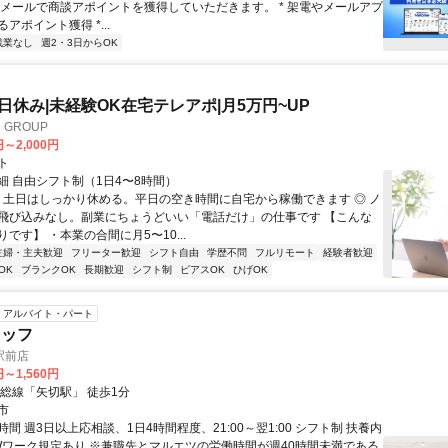
やメールで商談アポイントを獲得していただきます。 * 架電やメールアプ
アポイント獲得 *...
残業なし
週2・3日からOK
土日休み|未経験OK在宅テレアポ|月5万円~UP
GROUP
円～2,000円
ト
細 自由シフト制（1日4〜8時間）
◎ 土日はしっかり休める。平日の空き時間に自宅から稼働できます ◎ ノ
飛び込みなし。副業にちょうどいい「電話だけ」の仕事です 【こんな
です】 ・本業の合間に月5〜10...
主婦・主夫歓迎
フリーター歓迎
シフト自由
学歴不問
フルリモート
経験者歓迎
OK
ブランクOK
長期歓迎
シフト制
ピアスOK
ひげOK
アルバイト・パート
タッフ
駅前店
円～1,560円
北総線「矢切駅」 徒歩1分
市
間 週3日以上応相談、1日4時間程度、21:00～翌1:00 シフト制 扶養内
 Wワーク規定あり ※兼職先とマルエツの労働時間が週40時間未満である