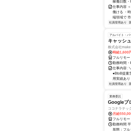
稼働日数・
仕事内容 
働ける ・時
端領域で 市
社員登用あり
アルバイト・パ
キャッシュ
株式会社make 
時給1,60
フルリモー
勤務時間・曜
仕事内容: 
●BtoB
用実績あり ◇
社員登用あり
業務委託
Googl
ココナラテック 
月給550,0
フルリモー
勤務時間 平
形態：フル