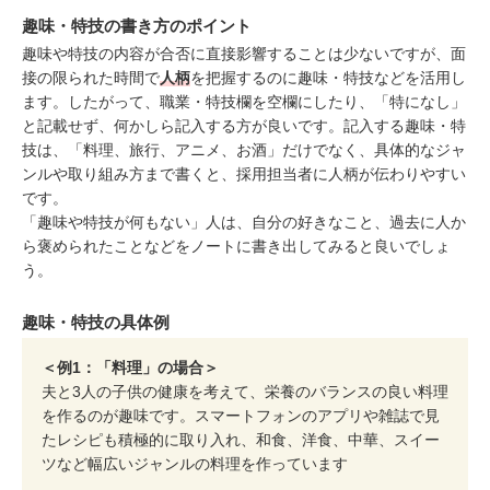
趣味・特技の書き方のポイント
趣味や特技の内容が合否に直接影響することは少ないですが、面
接の限られた時間で
人柄
を把握するのに趣味・特技などを活用し
ます。したがって、職業・特技欄を空欄にしたり、「特になし」
と記載せず、何かしら記入する方が良いです。記入する趣味・特
技は、「料理、旅行、アニメ、お酒」だけでなく、具体的なジャ
ンルや取り組み方まで書くと、採用担当者に人柄が伝わりやすい
です。
「趣味や特技が何もない」人は、自分の好きなこと、過去に人か
ら褒められたことなどをノートに書き出してみると良いでしょ
う。
趣味・特技の具体例
＜例1：「料理」の場合＞
夫と3人の子供の健康を考えて、栄養のバランスの良い料理
を作るのが趣味です。スマートフォンのアプリや雑誌で見
たレシピも積極的に取り入れ、和食、洋食、中華、スイー
ツなど幅広いジャンルの料理を作っています