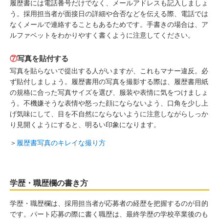
履歴書には電話番号だけでなく、メールアドレスも記入しましょ
う。採用担当者が面接日の詳細や合否などを伝える際、電話では
なくメールで連絡することもあるためです。手書きの場合は、ア
ルファベットをわかりやすく書くように注意してください。
⑦
写真を貼付する
写真を貼らないで提出する人がいますが、これもマナー違反。必
ず貼付しましょう。履歴書用の写真を撮影する際は、履歴書用紙
の規格に合った写真サイズを選び、服装や表情に気をつけましょ
う。不機嫌そうな表情や怒った顔にならないよう、口角を少し上
げ気味にして、目を不自然にならないように注意しながらしっか
り見開くようにすると、明るい印象になります。
＞
履歴書写真のキレイな撮り方
学歴・職歴欄の書き方
学歴・職歴欄は、採用担当者が応募者の経歴を把握するのが目的
です。パート応募の際に書く職歴は、最終学歴の学校卒業後のも