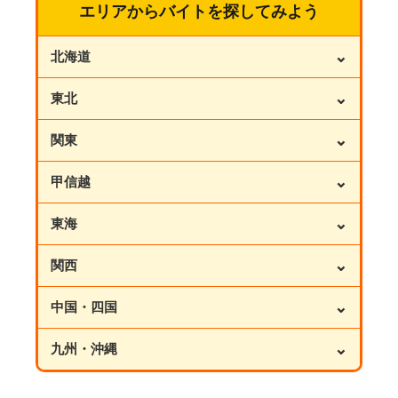
エリアからバイトを探してみよう
⌄
北海道
⌄
東北
⌄
関東
⌄
甲信越
⌄
東海
⌄
関西
⌄
中国・四国
⌄
九州・沖縄