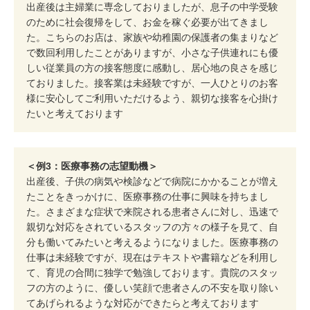
出産後は主婦業に専念しておりましたが、息子の中学受験
のために社会復帰をして、お金を稼ぐ必要が出てきまし
た。こちらのお店は、家族や幼稚園の保護者の集まりなど
で数回利用したことがありますが、小さな子供連れにも優
しい従業員の方の接客態度に感動し、居心地の良さを感じ
ておりました。接客業は未経験ですが、一人ひとりのお客
様に安心してご利用いただけるよう、親切な接客を心掛け
たいと考えております
＜例3：医療事務の志望動機＞
出産後、子供の病気や検診などで病院にかかることが増え
たことをきっかけに、医療事務の仕事に興味を持ちまし
た。さまざまな症状で来院される患者さんに対し、迅速で
親切な対応をされているスタッフの方々の様子を見て、自
分も働いてみたいと考えるようになりました。医療事務の
仕事は未経験ですが、現在はテキストや書籍などを利用し
て、育児の合間に独学で勉強しております。貴院のスタッ
フの方のように、優しい笑顔で患者さんの不安を取り除い
てあげられるような対応ができたらと考えております