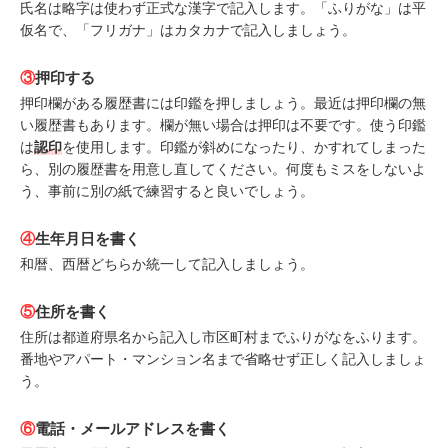
氏名は略字は使わず正式な漢字で記入します。「ふりがな」は平
仮名で、「フリガナ」はカタカナで記入しましょう。
③
押印する
押印欄がある履歴書には印鑑を押しましょう。最近は押印欄の無
い履歴書もあります。欄が無い場合は押印は不要です。使う印鑑
は
認印
を使用します。印鑑が斜めになったり、かすれてしまった
ら、別の履歴書を用意し直してください。何度もミスをしないよ
う、事前に別の紙で練習すると良いでしょう。
④
生年月日を書く
和暦、西暦どちらか統一して記入しましょう。
⑤
住所を書く
住所は都道府県名から記入し市区町村までふりがなをふります。
番地やアパート・マンション名まで省略せず正しく記入しましょ
う。
⑥
電話・メールアドレスを書く