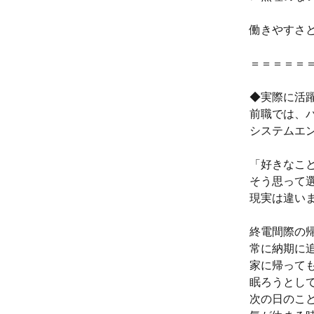
働きやすさ
＝＝＝＝＝
◆実際に活躍
前職では、
システムエ
「好きなこ
そう思って
現実は違い
終電間際の
常に納期に
家に帰って
眠ろうとし
次の日のこ