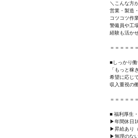
＼こんな方
営業・製造
コツコツ作
警備員や工
経験も活か
＝＝＝＝＝
■しっかり
「もっと稼
希望に応じ
収入重視の
＝＝＝＝＝
■ 福利厚生
▶年間休日1
▶昇給あり（
▶無理のな