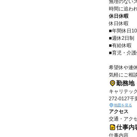
無理のない
時間に追わ
休日休暇
休日休暇
■年間休日10
■週休2日制
■有給休暇
■育児・介
希望休や連
気軽にご相
勤務地
キャリテッ
272-01
地図を見る
アクセス
交通・アクセ
仕事内
仕事内容