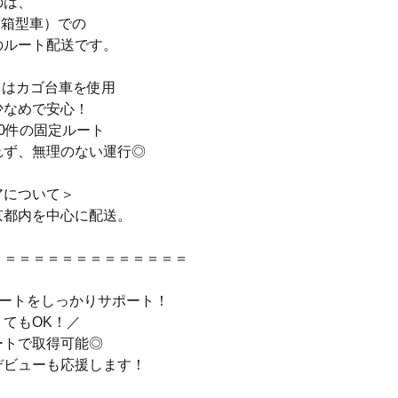
のは、
（箱型車）での
のルート配送です。
しはカゴ台車を使用
少なめで安心！
10件の固定ルート
れず、無理のない運行◎
アについて＞
京都内を中心に配送。
＝＝＝＝＝＝＝＝＝＝＝＝＝＝
タートをしっかりサポート！
てもOK！／
ートで取得可能◎
デビューも応援します！