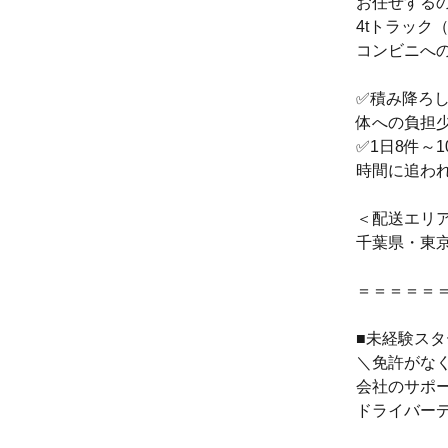
お任せする
4tトラック
コンビニへ
✅積み降ろ
体への負担
✅1日8件～
時間に追わ
＜配送エリ
千葉県・東
＝＝＝＝＝
■未経験ス
＼免許がなく
会社のサポ
ドライバー