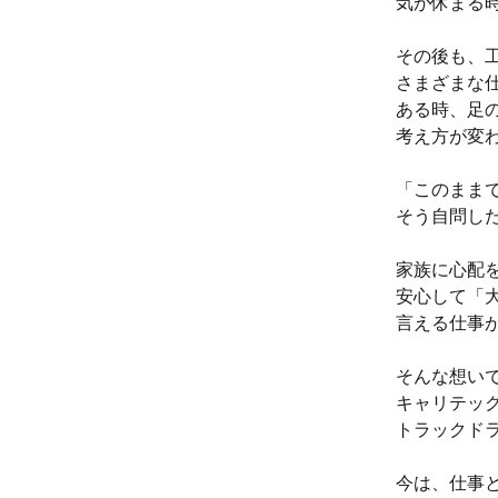
気が休まる
その後も、
さまざまな
ある時、足
考え方が変
「このまま
そう自問し
家族に心配
安心して「
言える仕事
そんな想い
キャリテッ
トラックド
今は、仕事