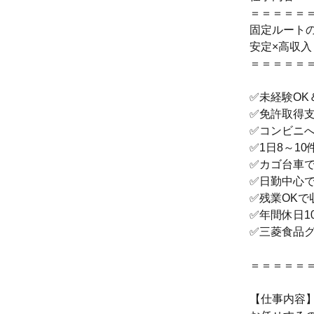
＝＝＝＝＝
固定ルート
安定×高収
＝＝＝＝＝
✅未経験OK
✅免許取得
✅コンビニ
✅1日8～1
✅カゴ台車
✅日勤中心
✅残業OKで
✅年間休日1
✅三菱食品
＝＝＝＝＝
【仕事内容