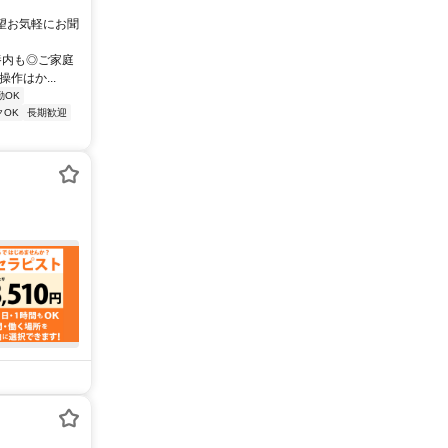
希望お気軽にお聞
養内も◎ご家庭
作はか...
勤OK
クOK
長期歓迎