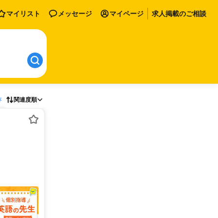
マイリスト
メッセージ
マイページ
求人掲載のご相談
存
関連度順