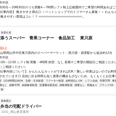
市中区
9時30分～20時30分のうち実働4～7時間シフト制上記範囲内でご希望の時間あれば
【仕事内容】 働きやすさ満点◎ ＜ペットショップでのトリマーさん募集！＞ わんち
 ？働きやすい環境はコレ！？ ========================...
派遣社員
り添うスーパー 青果コーナー 食品加工 東川原
9円以上
岡山県岡山市中区東川原内のスーパーマーケット：西川原・就実駅から徒歩約12分
市中区
8:00～12:00 シフト制 実働：4時間 休憩：なし 長期※ご希望の開始日ご相談くだ
にご相談ください）
【仕事内容について】 かんたんなカットができればOK！難しい作業はないのでお料
されています◎ 店頭に出る時間も短く接客の機会も少ないため、もくもくとお仕事した
迎
1日4時間以内OK
主婦・主夫歓迎
フリーター歓迎
給料前払いOK
シフト自由
学歴不問
車
勤なし
経験不問
未経験者歓迎
交通費全額支給
経験者歓迎
残業なし
研修あり
ブランクOK
ト制
業務委託
お弁当の宅配ドライバー
1031_岡山東営業所