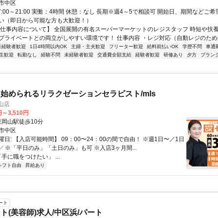
市中区
7:00～21:00 実働：4時間 休憩：なし 長期※週4～5で相談可 開始日、期間などご
い（即日から可能な方も大歓迎！）
【仕事内容について】 全国展開の有名スーパーマーケットのレジスタッフ 時短や扶
プライベートとの両立がしやすい環境です！ 仕事内容 ・レジ対応（自動レジのため操
未経験者歓迎
1日4時間以内OK
主婦・主夫歓迎
フリーター歓迎
給料前払いOK
学歴不問
車通
生歓迎
転勤なし
経験不問
未経験者歓迎
交通費全額支給
経験者歓迎
研修あり
夕方
ブラン
始められるリラクゼーションセラピスト/mls
山店
円～3,510円
クセス: 東岡山駅徒歩10分
市中区
日: 【入店可能時間】 09：00〜24：00の間で自由！ ※週1日〜／1日
✅ ※「平日のみ」「土日のみ」も可 ※入店3ヶ月間...
「手に職をつけたい」 ...
シフト自由
昇給あり
ート
ト(美容師)求人/中区浜/パート