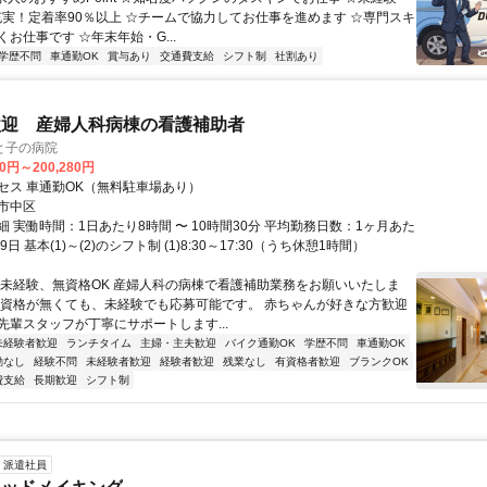
充実！定着率90％以上 ☆チームで協力してお仕事を進めます ☆専門スキ
お仕事です ☆年末年始・G...
学歴不問
車通勤OK
賞与あり
交通費支給
シフト制
社割あり
歓迎 産婦人科病棟の看護補助者
と子の病院
80円～200,280円
セス 車通勤OK（無料駐車場あり）
市中区
 実働時間：1日あたり8時間 〜 10時間30分 平均勤務日数：1ヶ月あた
19日 基本(1)～(2)のシフト制 (1)8:30～17:30（うち休憩1時間）
◆未経験、無資格OK 産婦人科の病棟で看護補助業務をお願いいたしま
な資格が無くても、未経験でも応募可能です。 赤ちゃんが好きな方歓迎
先輩スタッフが丁寧にサポートします...
未経験者歓迎
ランチタイム
主婦・主夫歓迎
バイク通勤OK
学歴不問
車通勤OK
勤なし
経験不問
未経験者歓迎
経験者歓迎
残業なし
有資格者歓迎
ブランクOK
費支給
長期歓迎
シフト制
派遣社員