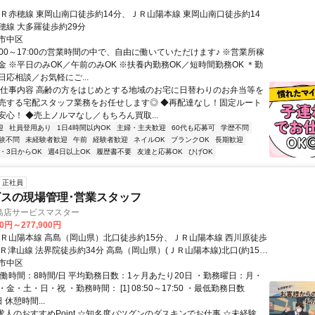
ＪＲ赤穂線 東岡山南口徒歩約14分、ＪＲ山陽本線 東岡山南口徒歩約14
穂線 大多羅徒歩約29分
市中区
:00～17:00の営業時間の中で、自由に働いていただけます♪ ※営業所稼
金 ※平日のみOK／午前のみOK ※扶養内勤務OK／短時間勤務OK ＊勤
応相談／お気軽にご...
▼仕事内容 高齢の方をはじめとする地域のお宅に日替わりのお弁当等を
売する宅配スタッフ業務をお任せします◎ ◆再配達なし！固定ルート
安心！ ◆売上ノルマなし／もちろん買取...
迎
社員登用あり
1日4時間以内OK
主婦・主夫歓迎
60代も応募可
学歴不問
験不問
未経験者歓迎
午前
経験者歓迎
ネイルOK
ブランクOK
長期歓迎
2・3日からOK
週4日以上OK
履歴書不要
友達と応募OK
ひげOK
正社員
スの現場管理･営業スタッフ
島店サービスマスター
00円～277,900円
ＪＲ山陽本線 高島（岡山県）北口徒歩約15分、ＪＲ山陽本線 西川原徒歩
Ｒ津山線 法界院徒歩約34分 高島（岡山県）(ＪＲ山陽本線)北口(約15
市中区
実働時間：8時間/日 平均勤務日数：1ヶ月あたり20日 ・勤務曜日：月・
金・土・日・祝 ・勤務時間： [1] 08:50～17:50 ・最低勤務日数
 休憩時間...
求人のおすすめPoint ☆知名度バツグンのダスキンでお仕事 ☆未経験