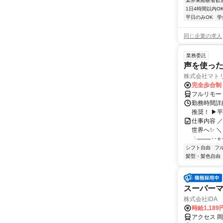
業界未経験者歓
1日4時間以内O
平日のみOK
学
同じ企業の求人
業務委託
声を使っ
株式会社マト
完全歩合制
フルリモー
勤務時間詳細
推奨！ ▶
仕事内容 
世界へ✨ ＼
╰───･･⭐･
シフト自由
フ
髪型・髪色自由
スーパー
株式会社iDA
時給1,18
アクセス 