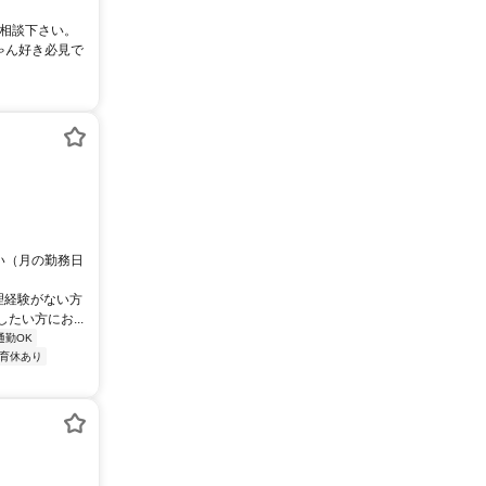
ご相談下さい。
ゃん好き必見で
さい（月の勤務日
理経験がない方
い方にお...
通勤OK
育休あり