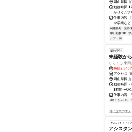
岡山県岡山
勤務時間 1
かせくださ
仕事内容 
や学業など
制服あり
業界
即日勤務OK
学
シフト制
業務委託
未経験から
りらくる 東岡
時給2,340
ア
岡山県岡山
勤務時間・曜
1時間〜OK
仕事内容: 
週1日からOK
同じ企業の求人
アルバイト・パ
アシスタン