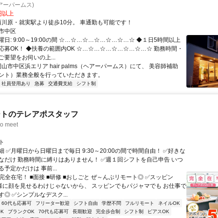
(ヘアーパームス)
0円以上
アクセス: 西川原・就実駅より徒歩10分。 車通勤も可能です！
市中区
日: 9:00～19:00の間 ☆…☆…☆…☆…☆…☆…☆ ◆１日5時間以上
応募OK！ ◆扶養の範囲内OK ☆…☆…☆…☆…☆…☆…☆ 勤務時間・
要望をお伺いの上...
岡山市中区浜エリア hair palms（ヘアーパームス）にて、 美容師補助
ント）業務全般を行っていただきます。
社員登用あり
急募
交通費支給
シフト制
ートのテレアポスタッフ
o meet
ト
 ✅月曜日から日曜日まで毎日 9:30～20:00の間で時間自由！ ✅好きな
なだけ 勤務時間に縛りはありません！ ✅週１回シフトを自己申告 いつ
予定かだけは 事前...
完全在宅！ ■面接 ■研修 ■おしごと ぜ～んぶリモート◎ ✅スッピン
客様に顔を見せるわけじゃないから、 スッピンでもパジャマでも お仕事で
◎ ✅シンプルなデスク...
60代も応募可
フリーター歓迎
シフト自由
学歴不問
フルリモート
ネイルOK
K
ブランクOK
70代も応募可
長期歓迎
完全歩合制
シフト制
ピアスOK