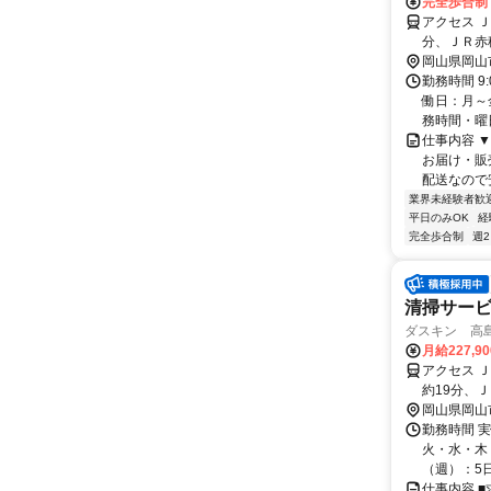
完全歩合制
アクセス 
分、ＪＲ赤
岡山県岡山
勤務時間 9
働日：月～
務時間・曜日
仕事内容 
お届け・販
配送なので
業界未経験者歓
平日のみOK
経
完全歩合制
週
清掃サービ
ダスキン 高
月給227,9
アクセス 
約19分、Ｊ
分)
岡山県岡山
勤務時間 
火・水・木・
（週）：5日
仕事内容 ■