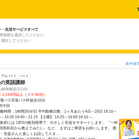
ー・生活サービスすべて
雇用形態を選択してください
を選択してください
条件保
アルバイト・パート
塾の英語講師
操南教室(3110)
 2,150円以上（コマ 90分）
岡電バス宮道バス停徒歩10分
市中区
働時間：1時間30分/日 平均勤務日数：1ヶ月あたり4日～20日 16:10～
55～19:30 19:40～21:15 【土曜】 14:25～16:00 16:10～...
具体的には 1対3の個別指導で、やさしく生徒をサポートします。 「一科
得意科目から教えてみたい」など、 まずはご希望をお伺いします。 授
・生徒さんと楽しくお話してスタ...