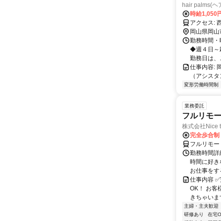
hair palms
時給1,05
岡山県岡山
勤務時間・曜
◆週４日～
勤務日は、ご
仕事内容: 
（アシスタ
変形労働時間制
業務委託
フルリモ
株式会社Nice t
完全歩合制
フルリモー
勤務時間詳細
時間に好き
お仕事をする
仕事内容 ✅
OK！ お
きちゃいます
主婦・主夫歓迎
研修あり
在宅O