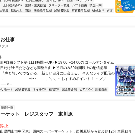
迎
扶養内勤務OK
社員登用あり
週1日からOK
副業・WワークOK
K
土日祝のみOK
主婦・主夫歓迎
フリーター歓迎
シフト自由
学歴不問
生歓迎
転勤なし
英語
未経験者歓迎
経験者歓迎
有資格者歓迎
研修あり
夕方
たお仕事
リクス
ト
 ■自由シフト制(1日1時間～OK) ▶19:00〜24:00の ゴールデンタイム
平日だけ/土日だけなども調整自由 ▶初月のみ50時間以上の配信必須
／ 『声と想いでつながる、 新しい自分に出会える』 そんなライブ配信の
 ╭─────────･⭐･･───╮ ＼＼ ～ おすすめポイント！ ～ ／／
──ｖ─...
ルリモート
経験者歓迎
ネイルOK
在宅OK
完全歩合制
ピアスOK
服装自由
派遣社員
マーケット レジスタッフ 東川原
9円以上
岡山県岡山市中区東川原内スーパーマーケット：西川原駅から徒歩約12分 車通勤可