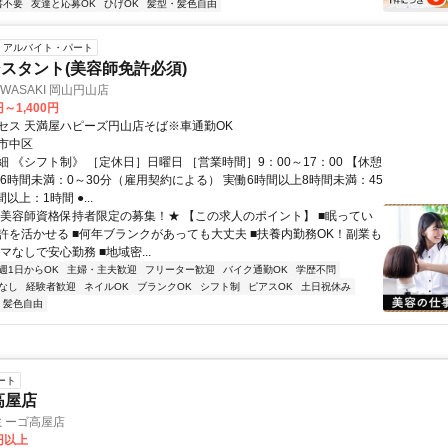
書不要
友達と応募OK
ひげOK
髪型・髪色自由
アルバイト・パート
スタント(美容師免許必須)
 IWASAKI 岡山円山店
円～1,400円
セス 天満屋ハピーズ円山店そば※車通勤OK
市中区
 《シフト制》 ［定休日］日曜日 ［営業時間］9：00～17：00 【休憩
働6時間未満：0～30分（雇用契約による） 実働6時間以上8時間未満：45
以上：1時間 ●...
★美容師資格保持者限定の募集！★ 【この求人のポイント】 ■眠ってい
許を活かせる ■何年ブランクがあっても大丈夫 ■扶養内勤務OK！副業も
ルマなしで安心勤務 ■地域密...
週1日からOK
主婦・主夫歓迎
フリーター歓迎
バイク通勤OK
学歴不問
なし
経験者歓迎
ネイルOK
ブランクOK
シフト制
ピアスOK
土日祝休み
・髪色自由
ート
高屋店
ミーゴ高屋店
0円以上