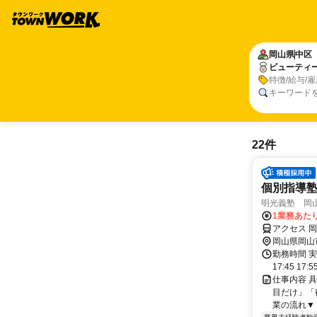
岡山県
中区
ビューティ
特徴/給与/
キーワード
22件
個別指導
明光義塾 岡山
1業務あたり
アクセス 
岡山県岡山
勤務時間 実
17:45 17:
仕事内容 
目だけ」「
業の流れ▼ 