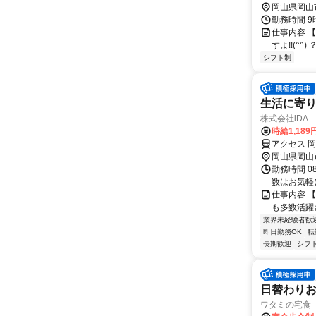
岡山県岡山
勤務時間 
仕事内容 
すよ!!(^^)
シフト制
生活に寄
株式会社iDA
時給1,18
アクセス 
岡山県岡山
勤務時間 0
数はお気軽
仕事内容 
も多数活躍
業界未経験者歓
即日勤務OK
転
長期歓迎
シフ
日替わり
ワタミの宅食 