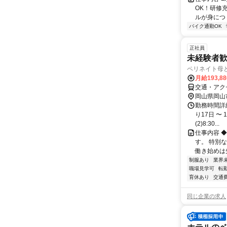
OK！研修
ルが身につく
バイク通勤OK
正社員
未経験者
ペリネイト母
月給193,8
交通・アク
岡山県岡山
勤務時間詳細
り17日 〜 
(2)8:30...
仕事内容 
す。 特別
働き始めは
制服あり
業界
職場見学可
転
育休あり
交通
同じ企業の求人