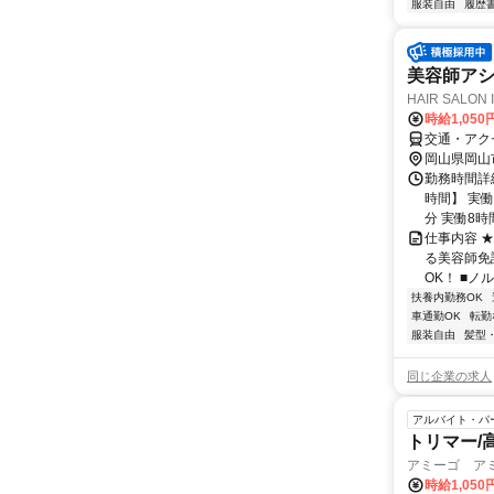
服装自由
履歴
美容師アシ
HAIR SALON
時給1,050
交通・アク
岡山県岡山
勤務時間詳細
時間】 実
分 実働8時間
仕事内容 
る美容師免
OK！ ■ノ
扶養内勤務OK
車通勤OK
転勤
服装自由
髪型
同じ企業の求人
アルバイト・パ
トリマー/
アミーゴ ア
時給1,05