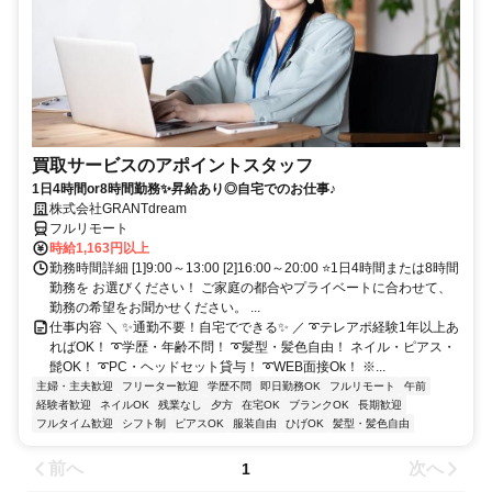
買取サービスのアポイントスタッフ
1日4時間or8時間勤務✨昇給あり◎自宅でのお仕事♪
株式会社GRANTdream
フルリモート
時給1,163円以上
勤務時間詳細 [1]9:00～13:00 [2]16:00～20:00 ⭐1日4時間または8時間
勤務を お選びください！ ご家庭の都合やプライベートに合わせて、
勤務の希望をお聞かせください。 ...
仕事内容 ＼ ✨通勤不要！自宅でできる✨ ／ ➰テレアポ経験1年以上あ
ればOK！ ➰学歴・年齢不問！ ➰髪型・髪色自由！ ネイル・ピアス・
髭OK！ ➰PC・ヘッドセット貸与！ ➰WEB面接Ok！ ※...
主婦・主夫歓迎
フリーター歓迎
学歴不問
即日勤務OK
フルリモート
午前
経験者歓迎
ネイルOK
残業なし
夕方
在宅OK
ブランクOK
長期歓迎
フルタイム歓迎
シフト制
ピアスOK
服装自由
ひげOK
髪型・髪色自由
前へ
次へ
1