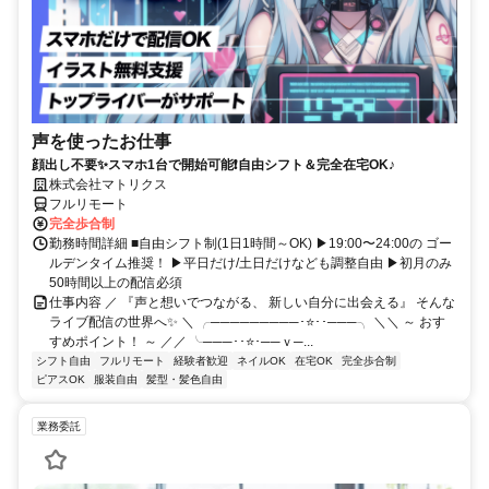
声を使ったお仕事
顔出し不要✨スマホ1台で開始可能❗自由シフト＆完全在宅OK♪
株式会社マトリクス
フルリモート
完全歩合制
勤務時間詳細 ■自由シフト制(1日1時間～OK) ▶19:00〜24:00の ゴー
ルデンタイム推奨！ ▶平日だけ/土日だけなども調整自由 ▶初月のみ
50時間以上の配信必須
仕事内容 ／ 『声と想いでつながる、 新しい自分に出会える』 そんな
ライブ配信の世界へ✨ ＼ ╭─────────･⭐･･───╮ ＼＼ ～ おす
すめポイント！ ～ ／／ ╰───･･⭐･──ｖ─...
シフト自由
フルリモート
経験者歓迎
ネイルOK
在宅OK
完全歩合制
ピアスOK
服装自由
髪型・髪色自由
業務委託