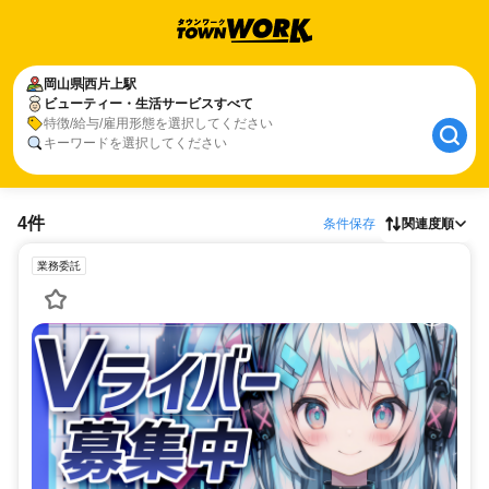
岡山県
西片上駅
ビューティー・生活サービスすべて
特徴/給与/雇用形態を選択してください
キーワードを選択してください
4件
条件保存
関連度順
業務委託