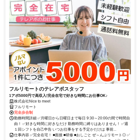
フルリモートのテレアポスタッフ
1アポ5000円で高収入!完全在宅で好きな時間にお仕事OK♪
株式会社Nice to meet
フルリモート
完全歩合制
勤務時間詳細 ✅月曜日から日曜日まで毎日 9:30～20:00の間で時間自
由！ ✅好きな時間に好きなだけ 勤務時間に縛りはありません！ ✅週
１回シフトを自己申告 いつお仕事をする予定かだけは 事前...
仕事内容 ✅完全在宅！ ■面接 ■研修 ■おしごと ぜ～んぶリモート◎ ✅