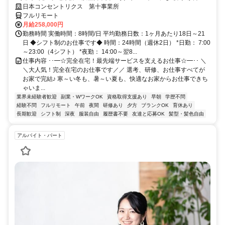
研修で、業界未経験の方も安心！
日本コンセントリクス 第十事業所
フルリモート
月給258,000円
勤務時間 実働時間：8時間/日 平均勤務日数：1ヶ月あたり18日～21
日 ◆シフト制のお仕事です◆ 時間：24時間（週休2日） *日勤： 7:00
～23:00（4シフト） *夜勤： 14:00～翌8...
仕事内容 ･･━☆完全在宅！最先端サービスを支えるお仕事☆━･･ ＼
＼大人気！完全在宅のお仕事です／／ 選考、研修、お仕事すべてが
お家で完結♪ 寒～い冬も、暑～い夏も、快適なお家からお仕事できち
ゃいま...
業界未経験者歓迎
副業・WワークOK
資格取得支援あり
早朝
学歴不問
経験不問
フルリモート
午前
夜間
研修あり
夕方
ブランクOK
育休あり
長期歓迎
シフト制
深夜
服装自由
履歴書不要
友達と応募OK
髪型・髪色自由
アルバイト・パート