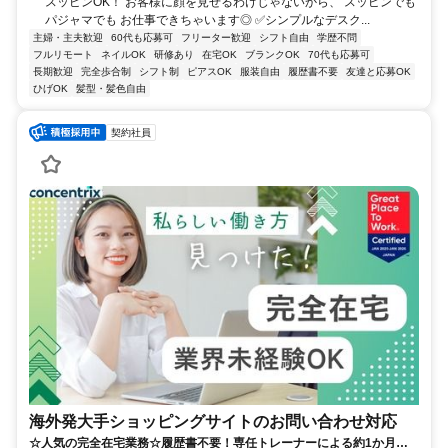
スッピンOK！ お客様に顔を見せるわけじゃないから、 スッピンでも
パジャマでも お仕事できちゃいます◎ ✅シンプルなデスク...
主婦・主夫歓迎
60代も応募可
フリーター歓迎
シフト自由
学歴不問
フルリモート
ネイルOK
研修あり
在宅OK
ブランクOK
70代も応募可
長期歓迎
完全歩合制
シフト制
ピアスOK
服装自由
履歴書不要
友達と応募OK
ひげOK
髪型・髪色自由
契約社員
海外発大手ショッピングサイトのお問い合わせ対応
☆人気の完全在宅業務☆履歴書不要！専任トレーナーによる約1か月の