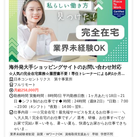
海外発大手ショッピングサイトのお問い合わせ対応
☆人気の完全在宅業務☆履歴書不要！専任トレーナーによる約1か月の
研修で、業界未経験の方も安心！
日本コンセントリクス 第十事業所
フルリモート
月給258,000円
勤務時間 実働時間：8時間/日 平均勤務日数：1ヶ月あたり18日～21
日 ◆シフト制のお仕事です◆ 時間：24時間（週休2日） *日勤： 7:00
～23:00（4シフト） *夜勤： 14:00～翌8...
仕事内容 ･･━☆完全在宅！最先端サービスを支えるお仕事☆━･･ ＼
＼大人気！完全在宅のお仕事です／／ 選考、研修、お仕事すべてが
お家で完結♪ 寒～い冬も、暑～い夏も、快適なお家からお仕事できち
ゃいま...
業界未経験者歓迎
副業・WワークOK
資格取得支援あり
早朝
学歴不問