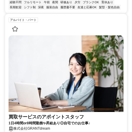
経験不問
フルリモート
午前
夜間
研修あり
夕方
ブランクOK
育休あり
長期歓迎
シフト制
深夜
服装自由
履歴書不要
友達と応募OK
髪型・髪色自由
アルバイト・パート
買取サービスのアポイントスタッフ
1日4時間or8時間勤務✨昇給あり◎自宅でのお仕事♪
株式会社GRANTdream