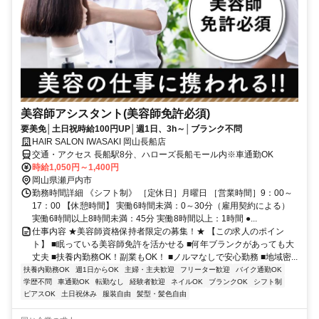
美容師アシスタント(美容師免許必須)
要美免│土日祝時給100円UP│週1日、3h～│ブランク不問
HAIR SALON IWASAKI 岡山長船店
交通・アクセス 長船駅8分、ハローズ長船モール内※車通勤OK
時給1,050円～1,400円
岡山県瀬戸内市
勤務時間詳細 《シフト制》 ［定休日］月曜日 ［営業時間］9：00～
17：00 【休憩時間】 実働6時間未満：0～30分（雇用契約による）
実働6時間以上8時間未満：45分 実働8時間以上：1時間 ●...
仕事内容 ★美容師資格保持者限定の募集！★ 【この求人のポイン
ト】 ■眠っている美容師免許を活かせる ■何年ブランクがあっても大
丈夫 ■扶養内勤務OK！副業もOK！ ■ノルマなしで安心勤務 ■地域密...
扶養内勤務OK
週1日からOK
主婦・主夫歓迎
フリーター歓迎
バイク通勤OK
学歴不問
車通勤OK
転勤なし
経験者歓迎
ネイルOK
ブランクOK
シフト制
ピアスOK
土日祝休み
服装自由
髪型・髪色自由