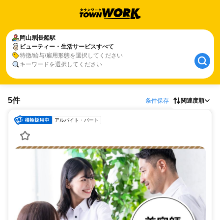
岡山県
長船駅
ビューティー・生活サービスすべて
特徴/給与/雇用形態を選択してください
キーワードを選択してください
5件
条件保存
関連度順
アルバイト・パート