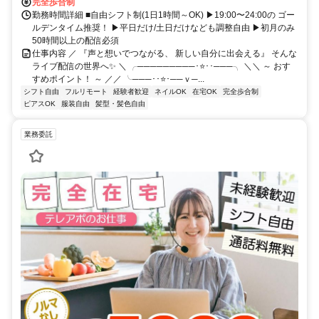
完全歩合制
勤務時間詳細 ■自由シフト制(1日1時間～OK) ▶19:00〜24:00の ゴー
ルデンタイム推奨！ ▶平日だけ/土日だけなども調整自由 ▶初月のみ
50時間以上の配信必須
仕事内容 ／ 『声と想いでつながる、 新しい自分に出会える』 そんな
ライブ配信の世界へ✨ ＼ ╭─────────･⭐･･───╮ ＼＼ ～ おす
すめポイント！ ～ ／／ ╰───･･⭐･──ｖ─...
シフト自由
フルリモート
経験者歓迎
ネイルOK
在宅OK
完全歩合制
ピアスOK
服装自由
髪型・髪色自由
業務委託