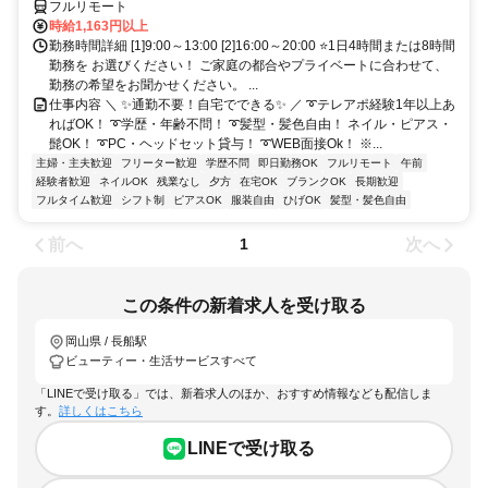
フルリモート
時給1,163円以上
勤務時間詳細 [1]9:00～13:00 [2]16:00～20:00 ⭐1日4時間または8時間
勤務を お選びください！ ご家庭の都合やプライベートに合わせて、
勤務の希望をお聞かせください。 ...
仕事内容 ＼ ✨通勤不要！自宅でできる✨ ／ ➰テレアポ経験1年以上あ
ればOK！ ➰学歴・年齢不問！ ➰髪型・髪色自由！ ネイル・ピアス・
髭OK！ ➰PC・ヘッドセット貸与！ ➰WEB面接Ok！ ※...
主婦・主夫歓迎
フリーター歓迎
学歴不問
即日勤務OK
フルリモート
午前
経験者歓迎
ネイルOK
残業なし
夕方
在宅OK
ブランクOK
長期歓迎
フルタイム歓迎
シフト制
ピアスOK
服装自由
ひげOK
髪型・髪色自由
前へ
次へ
1
この条件の新着求人を受け取る
岡山県 / 長船駅
ビューティー・生活サービスすべて
「LINEで受け取る」では、新着求人のほか、おすすめ情報なども配信しま
す。
詳しくはこちら
LINEで受け取る