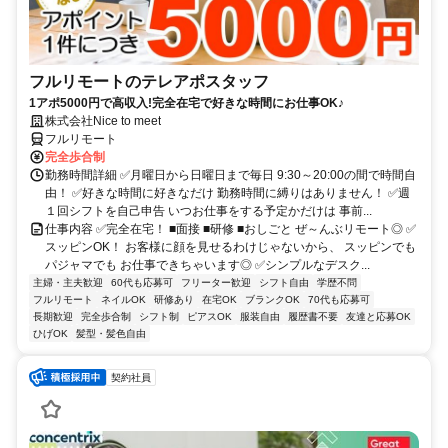
フルリモートのテレアポスタッフ
1アポ5000円で高収入!完全在宅で好きな時間にお仕事OK♪
株式会社Nice to meet
フルリモート
完全歩合制
勤務時間詳細 ✅月曜日から日曜日まで毎日 9:30～20:00の間で時間自
由！ ✅好きな時間に好きなだけ 勤務時間に縛りはありません！ ✅週
１回シフトを自己申告 いつお仕事をする予定かだけは 事前...
仕事内容 ✅完全在宅！ ■面接 ■研修 ■おしごと ぜ～んぶリモート◎ ✅
スッピンOK！ お客様に顔を見せるわけじゃないから、 スッピンでも
パジャマでも お仕事できちゃいます◎ ✅シンプルなデスク...
主婦・主夫歓迎
60代も応募可
フリーター歓迎
シフト自由
学歴不問
フルリモート
ネイルOK
研修あり
在宅OK
ブランクOK
70代も応募可
長期歓迎
完全歩合制
シフト制
ピアスOK
服装自由
履歴書不要
友達と応募OK
ひげOK
髪型・髪色自由
契約社員