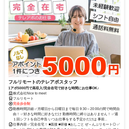
フルリモートのテレアポスタッフ
1アポ5000円で高収入!完全在宅で好きな時間にお仕事OK♪
株式会社Nice to meet
フルリモート
完全歩合制
勤務時間詳細 ✅月曜日から日曜日まで毎日 9:30～20:00の間で時間自
由！ ✅好きな時間に好きなだけ 勤務時間に縛りはありません！ ✅週
１回シフトを自己申告 いつお仕事をする予定かだけは 事前...
仕事内容 ✅完全在宅！ ■面接 ■研修 ■おしごと ぜ～んぶリモート◎ ✅