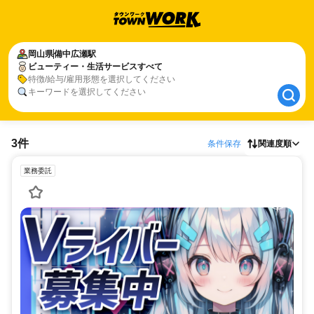
岡山県
岡山県
備中広瀬駅
備中広瀬駅
ビューティー・生活サービスすべて
ビューティー・生活サービスすべて
特徴/給与/雇用形態を選択してください
キーワードを選択してください
3件
条件保存
関連度順
業務委託