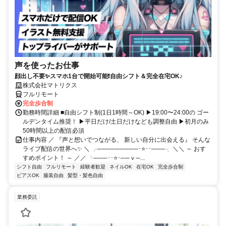
声を使ったお仕事
顔出し不要✨スマホ1台で開始可能❗自由シフト＆完全在宅OK♪
株式会社マトリクス
フルリモート
完全歩合制
勤務時間詳細 ■自由シフト制(1日1時間～OK) ▶19:00〜24:00の ゴー
ルデンタイム推奨！ ▶平日だけ/土日だけなども調整自由 ▶初月のみ
50時間以上の配信必須
仕事内容 ／ 『声と想いでつながる、 新しい自分に出会える』 そんな
ライブ配信の世界へ✨ ＼ ╭─────────･⭐･･───╮ ＼＼ ～ おす
すめポイント！ ～ ／／ ╰───･･⭐･──ｖ─...
シフト自由
フルリモート
経験者歓迎
ネイルOK
在宅OK
完全歩合制
ピアスOK
服装自由
髪型・髪色自由
業務委託