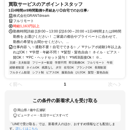
買取サービスのアポイントスタッフ
1日4時間or8時間勤務✨昇給あり◎自宅でのお仕事♪
株式会社GRANTdream
フルリモート
時給1,163円以上
勤務時間詳細 [1]9:00～13:00 [2]16:00～20:00 ⭐1日4時間または8時間
勤務を お選びください！ ご家庭の都合やプライベートに合わせて、
勤務の希望をお聞かせください。 ...
仕事内容 ＼ ✨通勤不要！自宅でできる✨ ／ ➰テレアポ経験1年以上あ
ればOK！ ➰学歴・年齢不問！ ➰髪型・髪色自由！ ネイル・ピアス・
髭OK！ ➰PC・ヘッドセット貸与！ ➰WEB面接Ok！ ※...
主婦・主夫歓迎
フリーター歓迎
学歴不問
即日勤務OK
フルリモート
午前
経験者歓迎
ネイルOK
残業なし
夕方
在宅OK
ブランクOK
長期歓迎
フルタイム歓迎
シフト制
ピアスOK
服装自由
ひげOK
髪型・髪色自由
前へ
次へ
1
この条件の新着求人を受け取る
岡山県 / 備中広瀬駅
ビューティー・生活サービスすべて
「LINEで受け取る」では、新着求人のほか、おすすめ情報なども配信しま
す。
詳しくはこちら