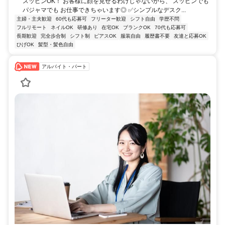
スッピンOK！ お客様に顔を見せるわけじゃないから、 スッピンでも
パジャマでも お仕事できちゃいます◎ ✅シンプルなデスク...
主婦・主夫歓迎
60代も応募可
フリーター歓迎
シフト自由
学歴不問
フルリモート
ネイルOK
研修あり
在宅OK
ブランクOK
70代も応募可
長期歓迎
完全歩合制
シフト制
ピアスOK
服装自由
履歴書不要
友達と応募OK
ひげOK
髪型・髪色自由
アルバイト・パート