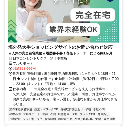
海外発大手ショッピングサイトのお問い合わせ対応
☆人気の完全在宅業務☆履歴書不要！専任トレーナーによる約1か月の
研修で、業界未経験の方も安心！
日本コンセントリクス 第十事業所
フルリモート
月給258,000円
勤務時間 実働時間：8時間/日 平均勤務日数：1ヶ月あたり18日～21
日 ◆シフト制のお仕事です◆ 時間：24時間（週休2日） *日勤： 7:00
～23:00（4シフト） *夜勤： 14:00～翌8...
仕事内容 ･･━☆完全在宅！最先端サービスを支えるお仕事☆━･･ ＼
＼大人気！完全在宅のお仕事です／／ 選考、研修、お仕事すべてが
お家で完結♪ 寒～い冬も、暑～い夏も、快適なお家からお仕事できち
ゃいま...
業界未経験者歓迎
副業・WワークOK
資格取得支援あり
早朝
学歴不問
経験不問
フルリモート
午前
夜間
研修あり
夕方
ブランクOK
育休あり
長期歓迎
シフト制
深夜
服装自由
履歴書不要
友達と応募OK
髪型・髪色自由