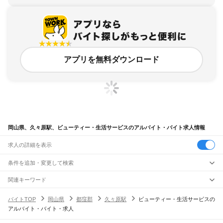
アプリを無料ダウンロード
岡山県、久々原駅、ビューティー・生活サービスのアルバイト・バイト求人情報
求人の詳細を表示
条件を追加・変更して検索
市区町村を追加・変更
関連キーワード
完全在宅ワーク 全国
シール貼り 在宅
現在地周辺
ガチャガチャ
犬カフェ
岡山県
駅を追加・変更
バイトTOP
岡山県
都窪郡
久々原駅
ビューティー・生活サービスの
岡山県
すべて
アルバイト・バイト・求人
岡山市
すべて
職種を追加・変更
JR山陽本線(姫路～岡山)
北区
中区
東区
南区