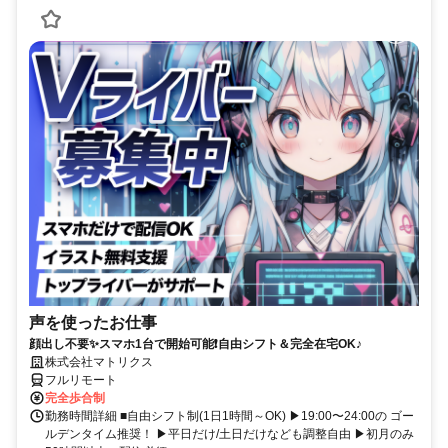
声を使ったお仕事
顔出し不要✨スマホ1台で開始可能❗自由シフト＆完全在宅OK♪
株式会社マトリクス
フルリモート
完全歩合制
勤務時間詳細 ■自由シフト制(1日1時間～OK) ▶19:00〜24:00の ゴー
ルデンタイム推奨！ ▶平日だけ/土日だけなども調整自由 ▶初月のみ