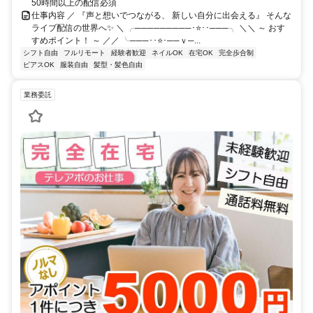
50時間以上の配信必須
仕事内容 ／ 『声と想いでつながる、 新しい自分に出会える』 そんな
ライブ配信の世界へ✨ ＼ ╭─────────･⭐･･───╮ ＼＼ ～ おす
すめポイント！ ～ ／／ ╰───･･⭐･──ｖ─...
シフト自由
フルリモート
経験者歓迎
ネイルOK
在宅OK
完全歩合制
ピアスOK
服装自由
髪型・髪色自由
業務委託