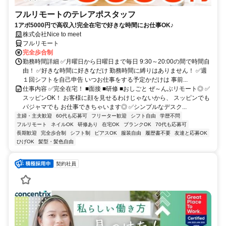
フルリモートのテレアポスタッフ
1アポ5000円で高収入!完全在宅で好きな時間にお仕事OK♪
株式会社Nice to meet
フルリモート
完全歩合制
勤務時間詳細 ✅月曜日から日曜日まで毎日 9:30～20:00の間で時間自
由！ ✅好きな時間に好きなだけ 勤務時間に縛りはありません！ ✅週
１回シフトを自己申告 いつお仕事をする予定かだけは 事前...
仕事内容 ✅完全在宅！ ■面接 ■研修 ■おしごと ぜ～んぶリモート◎ ✅
スッピンOK！ お客様に顔を見せるわけじゃないから、 スッピンでも
パジャマでも お仕事できちゃいます◎ ✅シンプルなデスク...
主婦・主夫歓迎
60代も応募可
フリーター歓迎
シフト自由
学歴不問
フルリモート
ネイルOK
研修あり
在宅OK
ブランクOK
70代も応募可
長期歓迎
完全歩合制
シフト制
ピアスOK
服装自由
履歴書不要
友達と応募OK
ひげOK
髪型・髪色自由
契約社員