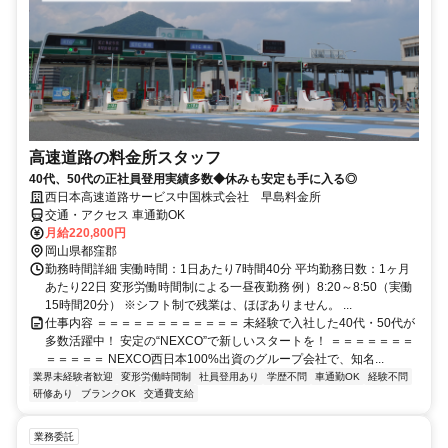
高速道路の料金所スタッフ
40代、50代の正社員登用実績多数◆休みも安定も手に入る◎
西日本高速道路サービス中国株式会社 早島料金所
交通・アクセス 車通勤OK
月給220,800円
岡山県都窪郡
勤務時間詳細 実働時間：1日あたり7時間40分 平均勤務日数：1ヶ月
あたり22日 変形労働時間制による一昼夜勤務 例）8:20～8:50（実働
15時間20分） ※シフト制で残業は、ほぼありません。 ...
仕事内容 ＝＝＝＝＝＝＝＝＝＝＝＝ 未経験で入社した40代・50代が
多数活躍中！ 安定の“NEXCO”で新しいスタートを！ ＝＝＝＝＝＝＝
＝＝＝＝＝ NEXCO西日本100%出資のグループ会社で、知名...
業界未経験者歓迎
変形労働時間制
社員登用あり
学歴不問
車通勤OK
経験不問
研修あり
ブランクOK
交通費支給
業務委託