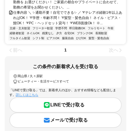
勤務を お選びください！ ご家庭の都合やプライベートに合わせて、
勤務の希望をお聞かせください。 ...
仕事内容 ＼ ✨通勤不要！自宅でできる✨ ／ ➰テレアポ経験1年以上あ
ればOK！ ➰学歴・年齢不問！ ➰髪型・髪色自由！ ネイル・ピアス・
髭OK！ ➰PC・ヘッドセット貸与！ ➰WEB面接Ok！ ※...
主婦・主夫歓迎
フリーター歓迎
学歴不問
即日勤務OK
フルリモート
午前
経験者歓迎
ネイルOK
残業なし
夕方
在宅OK
ブランクOK
長期歓迎
フルタイム歓迎
シフト制
ピアスOK
服装自由
ひげOK
髪型・髪色自由
前へ
次へ
1
この条件の新着求人を受け取る
岡山県 / 久々原駅
ビューティー・生活サービスすべて
「LINEで受け取る」では、新着求人のほか、おすすめ情報なども配信しま
す。
詳しくはこちら
LINEで受け取る
メールで受け取る