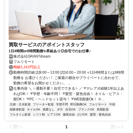
買取サービスのアポイントスタッフ
1日4時間or8時間勤務✨昇給あり◎自宅でのお仕事♪
株式会社GRANTdream
フルリモート
時給1,163円以上
勤務時間詳細 [1]9:00～13:00 [2]16:00～20:00 ⭐1日4時間または8時間
勤務を お選びください！ ご家庭の都合やプライベートに合わせて、
勤務の希望をお聞かせください。 ...
仕事内容 ＼ ✨通勤不要！自宅でできる✨ ／ ➰テレアポ経験1年以上あ
ればOK！ ➰学歴・年齢不問！ ➰髪型・髪色自由！ ネイル・ピアス・
髭OK！ ➰PC・ヘッドセット貸与！ ➰WEB面接Ok！ ※...
主婦・主夫歓迎
フリーター歓迎
学歴不問
即日勤務OK
フルリモート
午前
経験者歓迎
ネイルOK
残業なし
夕方
在宅OK
ブランクOK
長期歓迎
フルタイム歓迎
シフト制
ピアスOK
服装自由
ひげOK
髪型・髪色自由
前へ
次へ
1