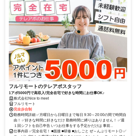
フルリモートのテレアポスタッフ
1アポ5000円で高収入!完全在宅で好きな時間にお仕事OK♪
株式会社Nice to meet
フルリモート
完全歩合制
勤務時間詳細 ✅月曜日から日曜日まで毎日 9:30～20:00の間で時間自
由！ ✅好きな時間に好きなだけ 勤務時間に縛りはありません！ ✅週
１回シフトを自己申告 いつお仕事をする予定かだけは 事前...
仕事内容 ✅完全在宅！ ■面接 ■研修 ■おしごと ぜ～んぶリモート◎ ✅