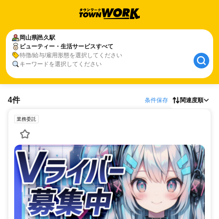
岡山県
邑久駅
ビューティー・生活サービスすべて
特徴/給与/雇用形態を選択してください
キーワードを選択してください
4件
条件保存
関連度順
業務委託