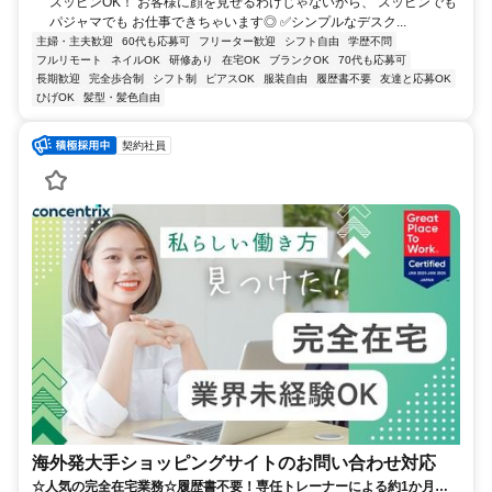
スッピンOK！ お客様に顔を見せるわけじゃないから、 スッピンでも
パジャマでも お仕事できちゃいます◎ ✅シンプルなデスク...
主婦・主夫歓迎
60代も応募可
フリーター歓迎
シフト自由
学歴不問
フルリモート
ネイルOK
研修あり
在宅OK
ブランクOK
70代も応募可
長期歓迎
完全歩合制
シフト制
ピアスOK
服装自由
履歴書不要
友達と応募OK
ひげOK
髪型・髪色自由
契約社員
海外発大手ショッピングサイトのお問い合わせ対応
☆人気の完全在宅業務☆履歴書不要！専任トレーナーによる約1か月の