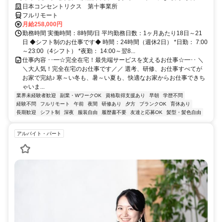
研修で、業界未経験の方も安心！
日本コンセントリクス 第十事業所
フルリモート
月給258,000円
勤務時間 実働時間：8時間/日 平均勤務日数：1ヶ月あたり18日～21
日 ◆シフト制のお仕事です◆ 時間：24時間（週休2日） *日勤： 7:00
～23:00（4シフト） *夜勤： 14:00～翌8...
仕事内容 ･･━☆完全在宅！最先端サービスを支えるお仕事☆━･･ ＼
＼大人気！完全在宅のお仕事です／／ 選考、研修、お仕事すべてが
お家で完結♪ 寒～い冬も、暑～い夏も、快適なお家からお仕事できち
ゃいま...
業界未経験者歓迎
副業・WワークOK
資格取得支援あり
早朝
学歴不問
経験不問
フルリモート
午前
夜間
研修あり
夕方
ブランクOK
育休あり
長期歓迎
シフト制
深夜
服装自由
履歴書不要
友達と応募OK
髪型・髪色自由
アルバイト・パート