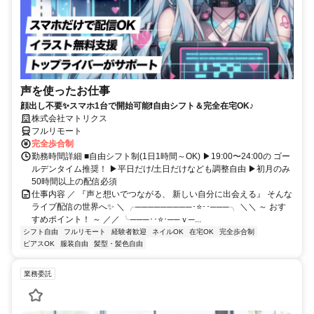
声を使ったお仕事
顔出し不要✨スマホ1台で開始可能❗自由シフト＆完全在宅OK♪
株式会社マトリクス
フルリモート
完全歩合制
勤務時間詳細 ■自由シフト制(1日1時間～OK) ▶19:00〜24:00の ゴー
ルデンタイム推奨！ ▶平日だけ/土日だけなども調整自由 ▶初月のみ
50時間以上の配信必須
仕事内容 ／ 『声と想いでつながる、 新しい自分に出会える』 そんな
ライブ配信の世界へ✨ ＼ ╭─────────･⭐･･───╮ ＼＼ ～ おす
すめポイント！ ～ ／／ ╰───･･⭐･──ｖ─...
シフト自由
フルリモート
経験者歓迎
ネイルOK
在宅OK
完全歩合制
ピアスOK
服装自由
髪型・髪色自由
業務委託