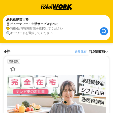
岡山県
苫田郡
ビューティー・生活サービスすべて
特徴/給与/雇用形態を選択してください
キーワードを選択してください
4件
条件保存
関連度順
業務委託