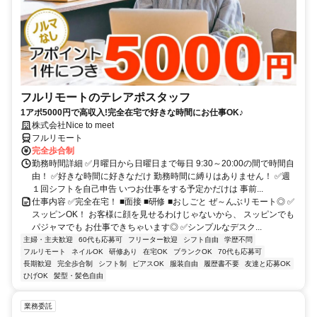
フルリモートのテレアポスタッフ
1アポ5000円で高収入!完全在宅で好きな時間にお仕事OK♪
株式会社Nice to meet
フルリモート
完全歩合制
勤務時間詳細 ✅月曜日から日曜日まで毎日 9:30～20:00の間で時間自
由！ ✅好きな時間に好きなだけ 勤務時間に縛りはありません！ ✅週
１回シフトを自己申告 いつお仕事をする予定かだけは 事前...
仕事内容 ✅完全在宅！ ■面接 ■研修 ■おしごと ぜ～んぶリモート◎ ✅
スッピンOK！ お客様に顔を見せるわけじゃないから、 スッピンでも
パジャマでも お仕事できちゃいます◎ ✅シンプルなデスク...
主婦・主夫歓迎
60代も応募可
フリーター歓迎
シフト自由
学歴不問
フルリモート
ネイルOK
研修あり
在宅OK
ブランクOK
70代も応募可
長期歓迎
完全歩合制
シフト制
ピアスOK
服装自由
履歴書不要
友達と応募OK
ひげOK
髪型・髪色自由
業務委託