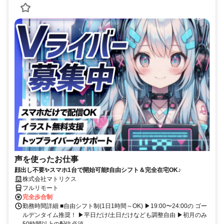
声を使ったお仕事
顔出し不要✨スマホ1台で開始可能❗自由シフト＆完全在宅OK♪
株式会社マトリクス
フルリモート
完全歩合制
勤務時間詳細 ■自由シフト制(1日1時間～OK) ▶19:00〜24:00の ゴー
ルデンタイム推奨！ ▶平日だけ/土日だけなども調整自由 ▶初月のみ
50時間以上の配信必須