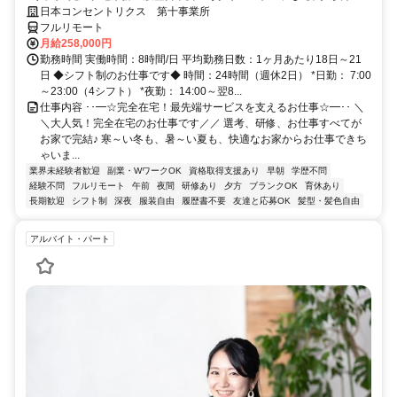
研修で、業界未経験の方も安心！
日本コンセントリクス 第十事業所
フルリモート
月給258,000円
勤務時間 実働時間：8時間/日 平均勤務日数：1ヶ月あたり18日～21
日 ◆シフト制のお仕事です◆ 時間：24時間（週休2日） *日勤： 7:00
～23:00（4シフト） *夜勤： 14:00～翌8...
仕事内容 ･･━☆完全在宅！最先端サービスを支えるお仕事☆━･･ ＼
＼大人気！完全在宅のお仕事です／／ 選考、研修、お仕事すべてが
お家で完結♪ 寒～い冬も、暑～い夏も、快適なお家からお仕事できち
ゃいま...
業界未経験者歓迎
副業・WワークOK
資格取得支援あり
早朝
学歴不問
経験不問
フルリモート
午前
夜間
研修あり
夕方
ブランクOK
育休あり
長期歓迎
シフト制
深夜
服装自由
履歴書不要
友達と応募OK
髪型・髪色自由
アルバイト・パート