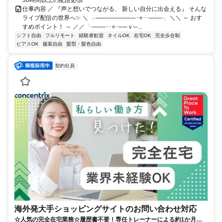
仕事内容 ／ 『声と想いでつながる、 新しい自分に出会える』 そんな
ライブ配信の世界へ✨ ＼ ╭─────────･⭐･･───╮ ＼＼ ～ おす
すめポイント！ ～ ／／ ╰───･･⭐･──ｖ─...
シフト自由
フルリモート
経験者歓迎
ネイルOK
在宅OK
完全歩合制
ピアスOK
服装自由
髪型・髪色自由
契約社員
海外発大手ショッピングサイトのお問い合わせ対応
☆人気の完全在宅業務☆履歴書不要！専任トレーナーによる約1か月の