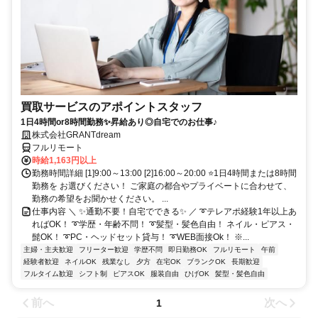
買取サービスのアポイントスタッフ
1日4時間or8時間勤務✨昇給あり◎自宅でのお仕事♪
株式会社GRANTdream
フルリモート
時給1,163円以上
勤務時間詳細 [1]9:00～13:00 [2]16:00～20:00 ⭐1日4時間または8時間
勤務を お選びください！ ご家庭の都合やプライベートに合わせて、
勤務の希望をお聞かせください。 ...
仕事内容 ＼ ✨通勤不要！自宅でできる✨ ／ ➰テレアポ経験1年以上あ
ればOK！ ➰学歴・年齢不問！ ➰髪型・髪色自由！ ネイル・ピアス・
髭OK！ ➰PC・ヘッドセット貸与！ ➰WEB面接Ok！ ※...
主婦・主夫歓迎
フリーター歓迎
学歴不問
即日勤務OK
フルリモート
午前
経験者歓迎
ネイルOK
残業なし
夕方
在宅OK
ブランクOK
長期歓迎
フルタイム歓迎
シフト制
ピアスOK
服装自由
ひげOK
髪型・髪色自由
前へ
次へ
1