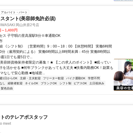
アルバイト・パート
スタント(美容師免許必須)
O IWASAKI 岡山井原2号店
円～1,400円
セス 子守唄の里高屋駅8分※車通勤OK
市
 《シフト制》 ［営業時間］9：00～18：00 【休憩時間】 実働6時間
30分（雇用契約による） 実働6時間以上8時間未満：45分 実働8時間以
●週1日でも週5日で...
★美容師資格保持者限定の募集！★ 【この求人のポイント】 ■眠ってい
許を活かせる ■何年ブランクがあっても大丈夫 ■扶養内勤務OK！副業も
ルマなしで安心勤務 ■地域密...
週1日からOK
主婦・主夫歓迎
フリーター歓迎
バイク通勤OK
学歴不問
なし
経験者歓迎
ネイルOK
ブランクOK
シフト制
ピアスOK
土日祝休み
・髪色自由
ートのテレアポスタッフ
o meet