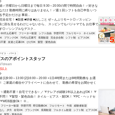
ト
 ✅月曜日から日曜日まで毎日 9:30～20:00の間で時間自由！ ✅好きな
なだけ 勤務時間に縛りはありません！ ✅週１回シフトを自己申告 いつ
予定かだけは 事前...
完全在宅！ ■面接 ■研修 ■おしごと ぜ～んぶリモート◎ ✅スッピン
客様に顔を見せるわけじゃないから、 スッピンでもパジャマでも お仕事で
◎ ✅シンプルなデスク...
60代も応募可
フリーター歓迎
シフト自由
学歴不問
フルリモート
ネイルOK
K
ブランクOK
70代も応募可
長期歓迎
完全歩合制
シフト制
ピアスOK
書不要
友達と応募OK
ひげOK
髪型・髪色自由
バイト・パート
ビスのアポイントスタッフ
Tdream
3円以上
ト
[1]9:00～13:00 [2]16:00～20:00 ⭐1日4時間または8時間勤務を お選
！ ご家庭の都合やプライベートに合わせて、 勤務の希望をお聞かせく
 ✨通勤不要！自宅でできる✨ ／ ➰テレアポ経験1年以上あればOK！ ➰
不問！ ➰髪型・髪色自由！ ネイル・ピアス・髭OK！ ➰PC・ヘッドセ
WEB面接Ok！ ※...
フリーター歓迎
学歴不問
即日勤務OK
フルリモート
午前
経験者歓迎
なし
夕方
在宅OK
ブランクOK
長期歓迎
フルタイム歓迎
シフト制
ピアスOK
K
髪型・髪色自由