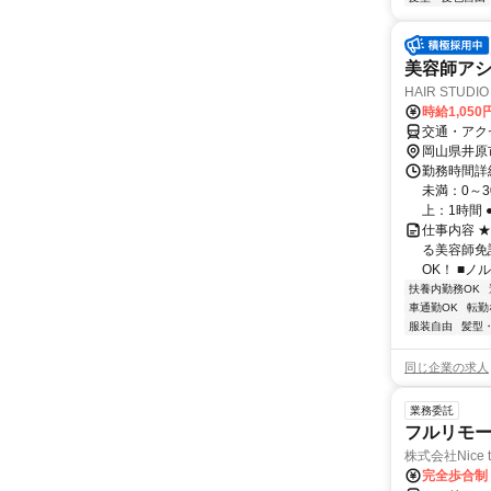
美容師アシ
HAIR STUDI
時給1,050
交通・アク
岡山県井原
勤務時間詳細
未満：0～
上：1時間 
仕事内容 
る美容師免
OK！ ■ノ
扶養内勤務OK
車通勤OK
転勤
服装自由
髪型
同じ企業の求人
業務委託
フルリモ
株式会社Nice t
完全歩合制