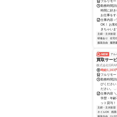
フルリモー
勤務時間詳細
時間に好き
お仕事をする
仕事内容 ✅
OK！ お
きちゃいます
主婦・主夫歓迎
研修あり
在宅O
服装自由
履歴
アル
買取サー
株式会社GRAN
時給1,16
フルリモー
勤務時間詳細 
びください
ださい。 ...
仕事内容 ＼
学歴・年齢
ット貸与！ ➰
主婦・主夫歓迎
ネイルOK
残業
服装自由
ひげO