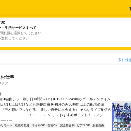
え駅
え駅
ー・生活サービスすべて
ー・生活サービスすべて
雇用形態を選択してください
を選択してください
条件保
たお仕事
リクス
ト
 ■自由シフト制(1日1時間～OK) ▶19:00〜24:00の ゴールデンタイム
平日だけ/土日だけなども調整自由 ▶初月のみ50時間以上の配信必須
／ 『声と想いでつながる、 新しい自分に出会える』 そんなライブ配信の
 ╭─────────･⭐･･───╮ ＼＼ ～ おすすめポイント！ ～ ／／
──ｖ─...
ルリモート
経験者歓迎
ネイルOK
在宅OK
完全歩合制
ピアスOK
服装自由