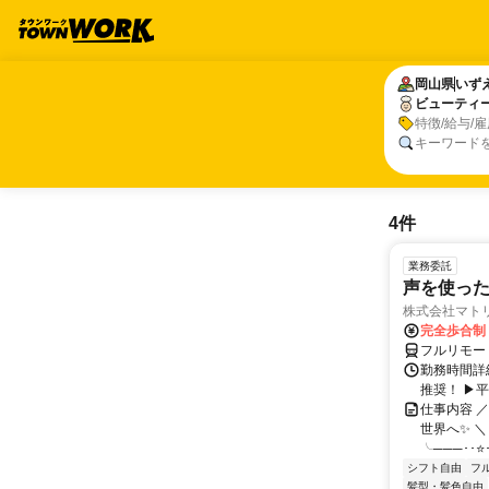
岡山県
岡山県
いず
いず
ビューティ
ビューティ
特徴/給与/
キーワード
4件
業務委託
声を使っ
株式会社マト
完全歩合制
フルリモー
勤務時間詳細
推奨！ ▶
仕事内容 
世界へ✨ ＼
╰───･･⭐･
シフト自由
フ
髪型・髪色自由