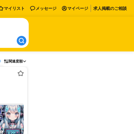
マイリスト
メッセージ
マイページ
求人掲載のご相談
存
関連度順