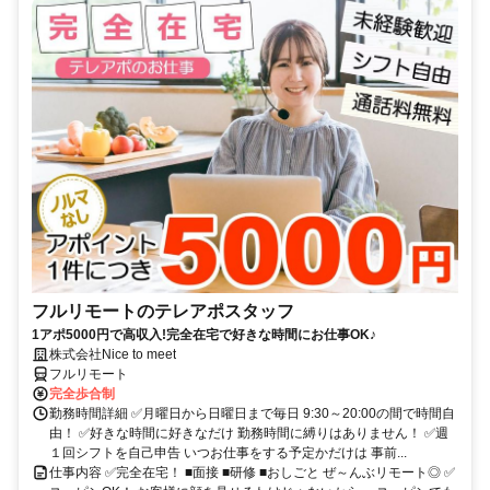
フルリモートのテレアポスタッフ
1アポ5000円で高収入!完全在宅で好きな時間にお仕事OK♪
株式会社Nice to meet
フルリモート
完全歩合制
勤務時間詳細 ✅月曜日から日曜日まで毎日 9:30～20:00の間で時間自
由！ ✅好きな時間に好きなだけ 勤務時間に縛りはありません！ ✅週
１回シフトを自己申告 いつお仕事をする予定かだけは 事前...
仕事内容 ✅完全在宅！ ■面接 ■研修 ■おしごと ぜ～んぶリモート◎ ✅