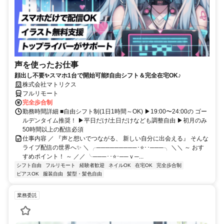
声を使ったお仕事
顔出し不要✨スマホ1台で開始可能❗自由シフト＆完全在宅OK♪
株式会社マトリクス
フルリモート
完全歩合制
勤務時間詳細 ■自由シフト制(1日1時間～OK) ▶19:00〜24:00の ゴー
ルデンタイム推奨！ ▶平日だけ/土日だけなども調整自由 ▶初月のみ
50時間以上の配信必須
仕事内容 ／ 『声と想いでつながる、 新しい自分に出会える』 そんな
ライブ配信の世界へ✨ ＼ ╭─────────･⭐･･───╮ ＼＼ ～ おす
すめポイント！ ～ ／／ ╰───･･⭐･──ｖ─...
シフト自由
フルリモート
経験者歓迎
ネイルOK
在宅OK
完全歩合制
ピアスOK
服装自由
髪型・髪色自由
業務委託