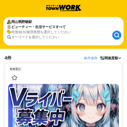
岡山県
野馳駅
ビューティー・生活サービスすべて
特徴/給与/雇用形態を選択してください
キーワードを選択してください
4件
条件保存
関連度順
業務委託