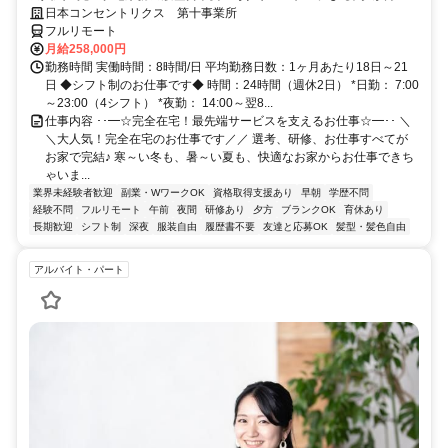
研修で、業界未経験の方も安心！
日本コンセントリクス 第十事業所
フルリモート
月給258,000円
勤務時間 実働時間：8時間/日 平均勤務日数：1ヶ月あたり18日～21
日 ◆シフト制のお仕事です◆ 時間：24時間（週休2日） *日勤： 7:00
～23:00（4シフト） *夜勤： 14:00～翌8...
仕事内容 ･･━☆完全在宅！最先端サービスを支えるお仕事☆━･･ ＼
＼大人気！完全在宅のお仕事です／／ 選考、研修、お仕事すべてが
お家で完結♪ 寒～い冬も、暑～い夏も、快適なお家からお仕事できち
ゃいま...
業界未経験者歓迎
副業・WワークOK
資格取得支援あり
早朝
学歴不問
経験不問
フルリモート
午前
夜間
研修あり
夕方
ブランクOK
育休あり
長期歓迎
シフト制
深夜
服装自由
履歴書不要
友達と応募OK
髪型・髪色自由
アルバイト・パート