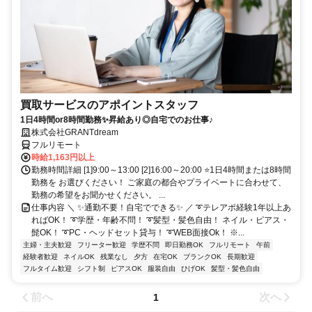
買取サービスのアポイントスタッフ
1日4時間or8時間勤務✨昇給あり◎自宅でのお仕事♪
株式会社GRANTdream
フルリモート
時給1,163円以上
勤務時間詳細 [1]9:00～13:00 [2]16:00～20:00 ⭐1日4時間または8時間
勤務を お選びください！ ご家庭の都合やプライベートに合わせて、
勤務の希望をお聞かせください。 ...
仕事内容 ＼ ✨通勤不要！自宅でできる✨ ／ ➰テレアポ経験1年以上あ
ればOK！ ➰学歴・年齢不問！ ➰髪型・髪色自由！ ネイル・ピアス・
髭OK！ ➰PC・ヘッドセット貸与！ ➰WEB面接Ok！ ※...
主婦・主夫歓迎
フリーター歓迎
学歴不問
即日勤務OK
フルリモート
午前
経験者歓迎
ネイルOK
残業なし
夕方
在宅OK
ブランクOK
長期歓迎
フルタイム歓迎
シフト制
ピアスOK
服装自由
ひげOK
髪型・髪色自由
前へ
次へ
1