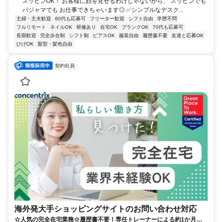
スッピンOK！ お客様に顔を見せるわけじゃないから、 スッピンでも
パジャマでも お仕事できちゃいます◎ ✅シンプルなデスク...
主婦・主夫歓迎
60代も応募可
フリーター歓迎
シフト自由
学歴不問
フルリモート
ネイルOK
研修あり
在宅OK
ブランクOK
70代も応募可
長期歓迎
完全歩合制
シフト制
ピアスOK
服装自由
履歴書不要
友達と応募OK
ひげOK
髪型・髪色自由
契約社員
海外発大手ショッピングサイトのお問い合わせ対応
☆人気の完全在宅業務☆履歴書不要！専任トレーナーによる約1か月の