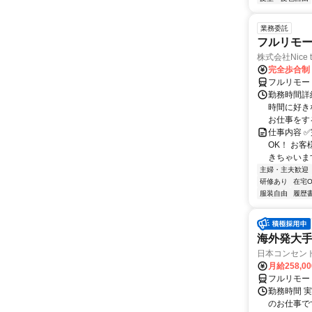
業務委託
フルリモ
株式会社Nice t
完全歩合制
フルリモー
勤務時間詳細
時間に好き
お仕事をする
仕事内容 ✅
OK！ お
きちゃいます
主婦・主夫歓迎
研修あり
在宅O
服装自由
履歴
海外発大
日本コンセン
月給258,0
フルリモー
勤務時間 実
のお仕事です