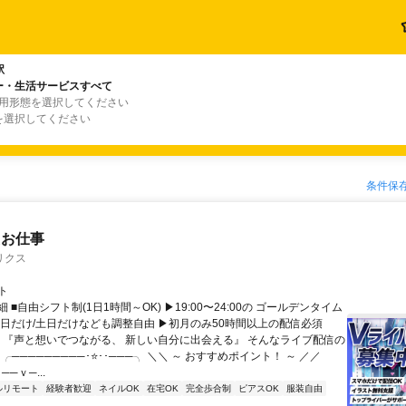
駅
ー・生活サービスすべて
雇用形態を選択してください
を選択してください
条件保
たお仕事
リクス
ト
 ■自由シフト制(1日1時間～OK) ▶19:00〜24:00の ゴールデンタイム
平日だけ/土日だけなども調整自由 ▶初月のみ50時間以上の配信必須
／ 『声と想いでつながる、 新しい自分に出会える』 そんなライブ配信の
 ╭─────────･⭐･･───╮ ＼＼ ～ おすすめポイント！ ～ ／／
──ｖ─...
ルリモート
経験者歓迎
ネイルOK
在宅OK
完全歩合制
ピアスOK
服装自由