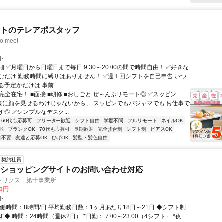
ートのテレアポスタッフ
o meet
ト
 ✅月曜日から日曜日まで毎日 9:30～20:00の間で時間自由！ ✅好きな
なだけ 勤務時間に縛りはありません！ ✅週１回シフトを自己申告 いつ
予定かだけは 事前...
完全在宅！ ■面接 ■研修 ■おしごと ぜ～んぶリモート◎ ✅スッピン
客様に顔を見せるわけじゃないから、 スッピンでもパジャマでも お仕事で
◎ ✅シンプルなデスク...
60代も応募可
フリーター歓迎
シフト自由
学歴不問
フルリモート
ネイルOK
K
ブランクOK
70代も応募可
長期歓迎
完全歩合制
シフト制
ピアスOK
書不要
友達と応募OK
ひげOK
髪型・髪色自由
契約社員
手ショッピングサイトのお問い合わせ対応
トリクス 第十事業所
00円
ト
働時間：8時間/日 平均勤務日数：1ヶ月あたり18日～21日 ◆シフト制
◆ 時間：24時間（週休2日） *日勤： 7:00～23:00（4シフト） *夜