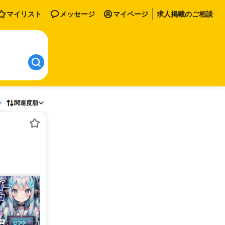
マイリスト
メッセージ
マイページ
求人掲載のご相談
存
関連度順