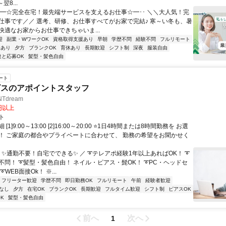
翌8...
･･━☆完全在宅！最先端サービスを支えるお仕事☆━･･ ＼＼大人気！完
仕事です／／ 選考、研修、お仕事すべてがお家で完結♪ 寒～い冬も、暑
快適なお家からお仕事できちゃいま...
迎
副業・WワークOK
資格取得支援あり
早朝
学歴不問
経験不問
フルリモート
修あり
夕方
ブランクOK
育休あり
長期歓迎
シフト制
深夜
服装自由
達と応募OK
髪型・髪色自由
ート
ビスのアポイントスタッフ
Tdream
3円以上
ト
[1]9:00～13:00 [2]16:00～20:00 ⭐1日4時間または8時間勤務を お選
！ ご家庭の都合やプライベートに合わせて、 勤務の希望をお聞かせく
 ✨通勤不要！自宅でできる✨ ／ ➰テレアポ経験1年以上あればOK！ ➰
不問！ ➰髪型・髪色自由！ ネイル・ピアス・髭OK！ ➰PC・ヘッドセ
WEB面接Ok！ ※...
フリーター歓迎
学歴不問
即日勤務OK
フルリモート
午前
経験者歓迎
なし
夕方
在宅OK
ブランクOK
長期歓迎
フルタイム歓迎
シフト制
ピアスOK
K
髪型・髪色自由
前へ
次へ
1