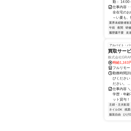
勤： 14:00～
仕事内容 
全在宅のお
～い夏も、
業界未経験者歓
午前
夜間
研
履歴書不要
友
アルバイト・パ
買取サー
株式会社GRAN
時給1,16
フルリモー
勤務時間詳細 
びください
ださい。 ...
仕事内容 ＼
学歴・年齢
ット貸与！ ➰
主婦・主夫歓迎
ネイルOK
残業
服装自由
ひげO