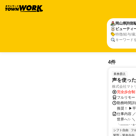
岡山県
刑部
ビューティ
特徴/給与/
キーワード
4件
業務委託
声を使っ
株式会社マト
完全歩合制
フルリモー
勤務時間詳細
推奨！ ▶
仕事内容 
世界へ✨ ＼
╰───･･⭐･
シフト自由
フ
髪型・髪色自由