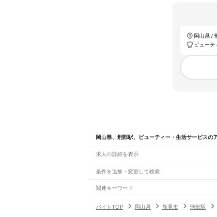
岡山県 /
ビューテ
岡山県、刑部駅、ビューティー・生活サービスの
求人の詳細を表示
条件を追加・変更して検索
市区町村を追加・変更
関連キーワード
完全在宅ワーク 全国
シール貼り 在宅
現在地周
岡山県
駅を追加・変更
バイトTOP
岡山県
新見市
刑部駅
岡山県
すべて
岡山市
すべて