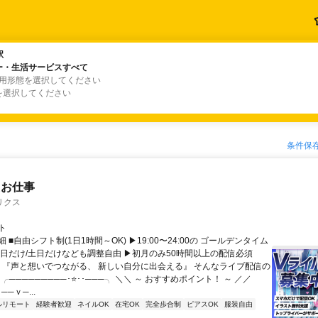
駅
駅
ー・生活サービスすべて
ー・生活サービスすべて
雇用形態を選択してください
を選択してください
条件保
たお仕事
リクス
ト
 ■自由シフト制(1日1時間～OK) ▶19:00〜24:00の ゴールデンタイム
平日だけ/土日だけなども調整自由 ▶初月のみ50時間以上の配信必須
／ 『声と想いでつながる、 新しい自分に出会える』 そんなライブ配信の
 ╭─────────･⭐･･───╮ ＼＼ ～ おすすめポイント！ ～ ／／
──ｖ─...
ルリモート
経験者歓迎
ネイルOK
在宅OK
完全歩合制
ピアスOK
服装自由