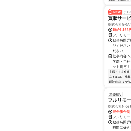
アル
買取サー
株式会社GRAN
時給1,16
フルリモー
勤務時間詳細 
びください
ださい。 ...
仕事内容 ＼
学歴・年齢
ット貸与！ ➰
主婦・主夫歓迎
ネイルOK
残業
服装自由
ひげO
業務委託
フルリモ
株式会社Nice t
完全歩合制
フルリモー
勤務時間詳細
時間に好き