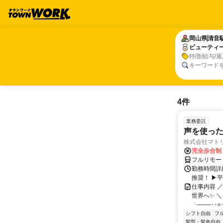
岡山県
岡山県
清音
清音
ビューティ
ビューティ
特徴/給与/
キーワード
4件
業務委託
声を使っ
株式会社マト
完全歩合制
フルリモー
勤務時間詳細
推奨！ ▶
仕事内容 
世界へ✨ ＼
╰───･･⭐･
シフト自由
フ
髪型・髪色自由