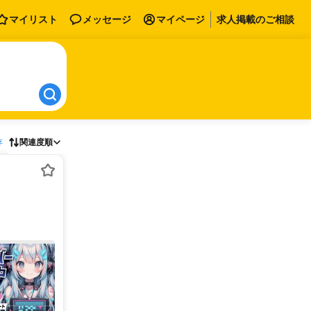
マイリスト
メッセージ
マイページ
求人掲載のご相談
存
関連度順