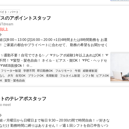
バイト・パート
ビスのアポイントスタッフ
Tdream
3円以上
ト
[1]9:00～13:00 [2]16:00～20:00 ⭐1日4時間または8時間勤務を お選
！ ご家庭の都合やプライベートに合わせて、 勤務の希望をお聞かせく
 ✨通勤不要！自宅でできる✨ ／ ➰テレアポ経験1年以上あればOK！ ➰
不問！ ➰髪型・髪色自由！ ネイル・ピアス・髭OK！ ➰PC・ヘッドセ
WEB面接Ok！ ※...
フリーター歓迎
学歴不問
即日勤務OK
フルリモート
午前
経験者歓迎
なし
夕方
在宅OK
ブランクOK
長期歓迎
フルタイム歓迎
シフト制
ピアスOK
K
髪型・髪色自由
ートのテレアポスタッフ
o meet
ト
 ✅月曜日から日曜日まで毎日 9:30～20:00の間で時間自由！ ✅好きな
なだけ 勤務時間に縛りはありません！ ✅週１回シフトを自己申告 いつ