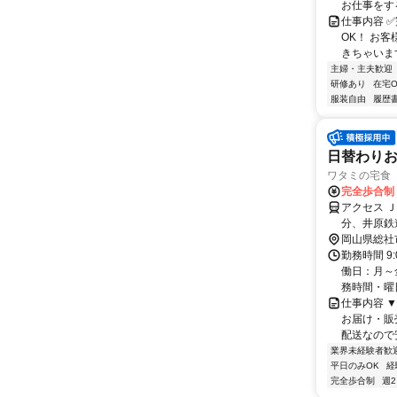
お仕事をする
仕事内容 ✅
OK！ お
きちゃいます
主婦・主夫歓迎
研修あり
在宅O
服装自由
履歴
日替わり
ワタミの宅食 
完全歩合制
アクセス 
分、井原鉄
岡山県総社
勤務時間 9
働日：月～
務時間・曜日
仕事内容 
お届け・販
配送なので
業界未経験者歓
平日のみOK
経
完全歩合制
週