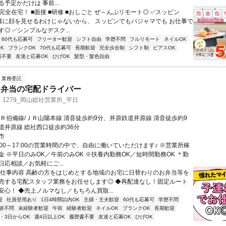
予定かだけは 事前...
完全在宅！ ■面接 ■研修 ■おしごと ぜ～んぶリモート◎ ✅スッピン
客様に顔を見せるわけじゃないから、 スッピンでもパジャマでも お仕事で
◎ ✅シンプルなデスク...
60代も応募可
フリーター歓迎
シフト自由
学歴不問
フルリモート
ネイルOK
K
ブランクOK
70代も応募可
長期歓迎
完全歩合制
シフト制
ピアスOK
書不要
友達と応募OK
ひげOK
髪型・髪色自由
業務委託
お弁当の宅配ドライバー
1279_岡山総社営業所_平日
ＪＲ伯備線/ＪＲ山陽本線 清音徒歩約9分、井原鉄道井原線 清音徒歩約9
道井原線 総社西口徒歩約36分
市
:00～17:00の営業時間の中で、自由に働いていただけます♪ ※営業所稼
金 ※平日のみOK／午前のみOK ※扶養内勤務OK／短時間勤務OK ＊勤
応相談／お気軽にご...
▼仕事内容 高齢の方をはじめとする地域のお宅に日替わりのお弁当等を
売する宅配スタッフ業務をお任せします◎ ◆再配達なし！固定ルート
安心！ ◆売上ノルマなし／もちろん買取...
迎
社員登用あり
1日4時間以内OK
主婦・主夫歓迎
60代も応募可
学歴不問
験不問
未経験者歓迎
午前
経験者歓迎
ネイルOK
ブランクOK
長期歓迎
2・3日からOK
週4日以上OK
履歴書不要
友達と応募OK
ひげOK