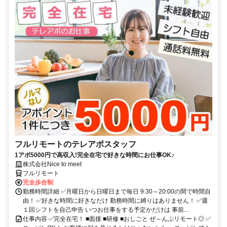
フルリモートのテレアポスタッフ
1アポ5000円で高収入!完全在宅で好きな時間にお仕事OK♪
株式会社Nice to meet
フルリモート
完全歩合制
勤務時間詳細 ✅月曜日から日曜日まで毎日 9:30～20:00の間で時間自
由！ ✅好きな時間に好きなだけ 勤務時間に縛りはありません！ ✅週
１回シフトを自己申告 いつお仕事をする予定かだけは 事前...
仕事内容 ✅完全在宅！ ■面接 ■研修 ■おしごと ぜ～んぶリモート◎ ✅