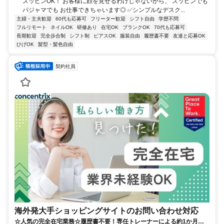
スッピンOK！ お客様に顔を見せるわけじゃないから、 スッピンでも
パジャマでも お仕事できちゃいます◎ ✅シンプルなデスク...
主婦・主夫歓迎
60代も応募可
フリーター歓迎
シフト自由
学歴不問
フルリモート
ネイルOK
研修あり
在宅OK
ブランクOK
70代も応募可
長期歓迎
完全歩合制
シフト制
ピアスOK
服装自由
履歴書不要
友達と応募OK
ひげOK
髪型・髪色自由
契約社員
海外発大手ショッピングサイトのお問い合わせ対応
☆人気の完全在宅業務☆履歴書不要！専任トレーナーによる約1か月の