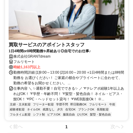
買取サービスのアポイントスタッフ
1日4時間or8時間勤務✨昇給あり◎自宅でのお仕事♪
株式会社GRANTdream
フルリモート
時給1,163円以上
勤務時間詳細 [1]9:00～13:00 [2]16:00～20:00 ⭐1日4時間または8時間
勤務を お選びください！ ご家庭の都合やプライベートに合わせて、
勤務の希望をお聞かせください。 ...
仕事内容 ＼ ✨通勤不要！自宅でできる✨ ／ ➰テレアポ経験1年以上あ
ればOK！ ➰学歴・年齢不問！ ➰髪型・髪色自由！ ネイル・ピアス・
髭OK！ ➰PC・ヘッドセット貸与！ ➰WEB面接Ok！ ※...
主婦・主夫歓迎
フリーター歓迎
学歴不問
即日勤務OK
フルリモート
午前
経験者歓迎
ネイルOK
残業なし
夕方
在宅OK
ブランクOK
長期歓迎
フルタイム歓迎
シフト制
ピアスOK
服装自由
ひげOK
髪型・髪色自由
前へ
次へ
1