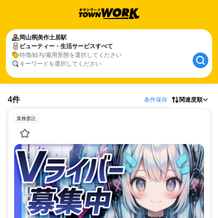
岡山県
美作土居駅
ビューティー・生活サービスすべて
特徴/給与/雇用形態を選択してください
キーワードを選択してください
4件
条件保存
関連度順
業務委託