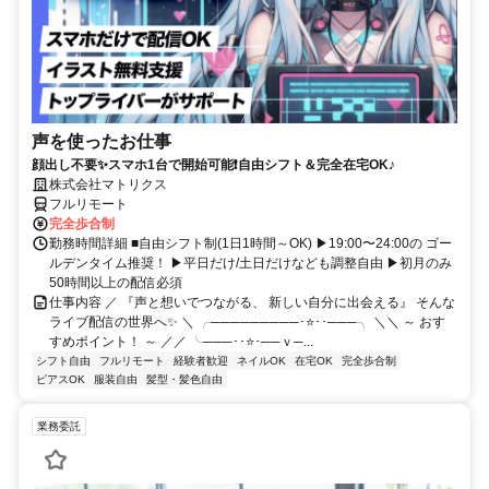
声を使ったお仕事
顔出し不要✨スマホ1台で開始可能❗自由シフト＆完全在宅OK♪
株式会社マトリクス
フルリモート
完全歩合制
勤務時間詳細 ■自由シフト制(1日1時間～OK) ▶19:00〜24:00の ゴー
ルデンタイム推奨！ ▶平日だけ/土日だけなども調整自由 ▶初月のみ
50時間以上の配信必須
仕事内容 ／ 『声と想いでつながる、 新しい自分に出会える』 そんな
ライブ配信の世界へ✨ ＼ ╭─────────･⭐･･───╮ ＼＼ ～ おす
すめポイント！ ～ ／／ ╰───･･⭐･──ｖ─...
シフト自由
フルリモート
経験者歓迎
ネイルOK
在宅OK
完全歩合制
ピアスOK
服装自由
髪型・髪色自由
業務委託