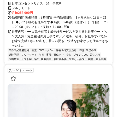
研修で、業界未経験の方も安心！
日本コンセントリクス 第十事業所
フルリモート
月給258,000円
勤務時間 実働時間：8時間/日 平均勤務日数：1ヶ月あたり18日～21
日 ◆シフト制のお仕事です◆ 時間：24時間（週休2日） *日勤： 7:00
～23:00（4シフト） *夜勤： 14:00～翌8...
仕事内容 ･･━☆完全在宅！最先端サービスを支えるお仕事☆━･･ ＼
＼大人気！完全在宅のお仕事です／／ 選考、研修、お仕事すべてが
お家で完結♪ 寒～い冬も、暑～い夏も、快適なお家からお仕事できち
ゃいま...
業界未経験者歓迎
副業・WワークOK
資格取得支援あり
早朝
学歴不問
経験不問
フルリモート
午前
夜間
研修あり
夕方
ブランクOK
育休あり
長期歓迎
シフト制
深夜
服装自由
履歴書不要
友達と応募OK
髪型・髪色自由
アルバイト・パート