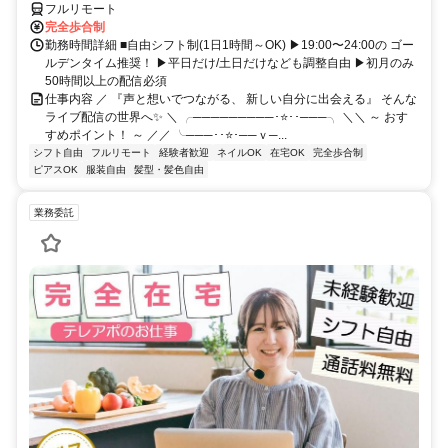
フルリモート
完全歩合制
勤務時間詳細 ■自由シフト制(1日1時間～OK) ▶19:00〜24:00の ゴー
ルデンタイム推奨！ ▶平日だけ/土日だけなども調整自由 ▶初月のみ
50時間以上の配信必須
仕事内容 ／ 『声と想いでつながる、 新しい自分に出会える』 そんな
ライブ配信の世界へ✨ ＼ ╭─────────･⭐･･───╮ ＼＼ ～ おす
すめポイント！ ～ ／／ ╰───･･⭐･──ｖ─...
シフト自由
フルリモート
経験者歓迎
ネイルOK
在宅OK
完全歩合制
ピアスOK
服装自由
髪型・髪色自由
業務委託