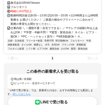
株式会社GRANTdream
フルリモート
時給1,163円以上
勤務時間詳細 [1]9:00～13:00 [2]16:00～20:00 ⭐1日4時間または8時間
勤務を お選びください！ ご家庭の都合やプライベートに合わせて、
勤務の希望をお聞かせください。 ...
仕事内容 ＼ ✨通勤不要！自宅でできる✨ ／ ➰テレアポ経験1年以上あ
ればOK！ ➰学歴・年齢不問！ ➰髪型・髪色自由！ ネイル・ピアス・
髭OK！ ➰PC・ヘッドセット貸与！ ➰WEB面接Ok！ ※...
主婦・主夫歓迎
フリーター歓迎
学歴不問
即日勤務OK
フルリモート
午前
経験者歓迎
ネイルOK
残業なし
夕方
在宅OK
ブランクOK
長期歓迎
フルタイム歓迎
シフト制
ピアスOK
服装自由
ひげOK
髪型・髪色自由
前へ
次へ
1
この条件の新着求人を受け取る
岡山県 / 井原駅
ビューティー・生活サービスすべて
「LINEで受け取る」では、新着求人のほか、おすすめ情報なども配信しま
す。
詳しくはこちら
LINEで受け取る