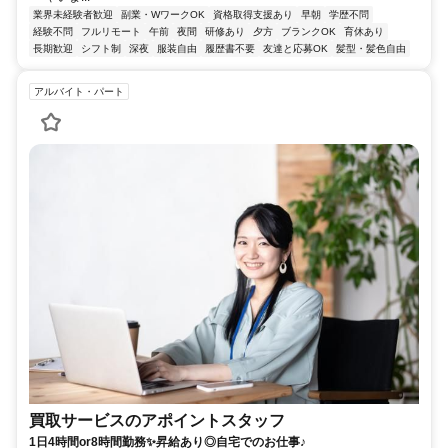
業界未経験者歓迎
副業・WワークOK
資格取得支援あり
早朝
学歴不問
経験不問
フルリモート
午前
夜間
研修あり
夕方
ブランクOK
育休あり
長期歓迎
シフト制
深夜
服装自由
履歴書不要
友達と応募OK
髪型・髪色自由
アルバイト・パート
買取サービスのアポイントスタッフ
1日4時間or8時間勤務✨昇給あり◎自宅でのお仕事♪