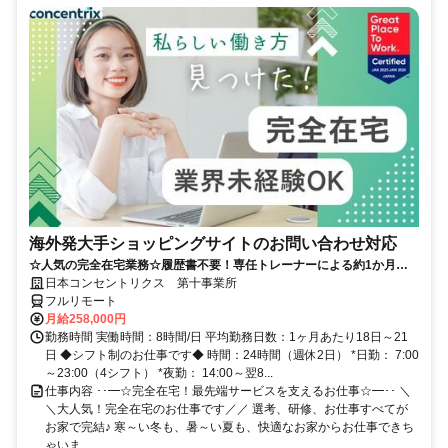
海外発大手ショッピングサイトのお問い合わせ対応
☆人気の完全在宅業務☆履歴書不要！専任トレーナーによる約1か月の
研修で、業界未経験の方も安心！
日本コンセントリクス 第十事業所
フルリモート
月給258,000円
勤務時間 実働時間：8時間/日 平均勤務日数：1ヶ月あたり18日～21
日 ◆シフト制のお仕事です◆ 時間：24時間（週休2日） *日勤： 7:00
～23:00（4シフト） *夜勤： 14:00～翌8...
仕事内容 ･･━☆完全在宅！最先端サービスを支えるお仕事☆━･･ ＼
＼大人気！完全在宅のお仕事です／／ 選考、研修、お仕事すべてが
お家で完結♪ 寒～い冬も、暑～い夏も、快適なお家からお仕事できち
ゃいま...