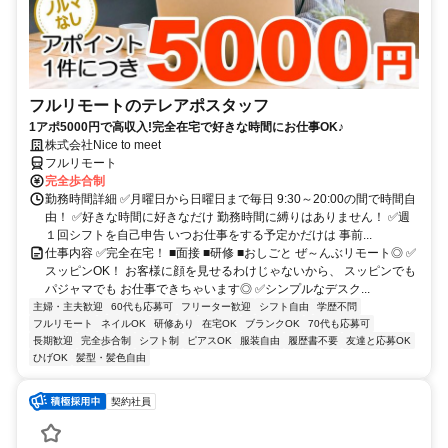
フルリモートのテレアポスタッフ
1アポ5000円で高収入!完全在宅で好きな時間にお仕事OK♪
株式会社Nice to meet
フルリモート
完全歩合制
勤務時間詳細 ✅月曜日から日曜日まで毎日 9:30～20:00の間で時間自
由！ ✅好きな時間に好きなだけ 勤務時間に縛りはありません！ ✅週
１回シフトを自己申告 いつお仕事をする予定かだけは 事前...
仕事内容 ✅完全在宅！ ■面接 ■研修 ■おしごと ぜ～んぶリモート◎ ✅
スッピンOK！ お客様に顔を見せるわけじゃないから、 スッピンでも
パジャマでも お仕事できちゃいます◎ ✅シンプルなデスク...
主婦・主夫歓迎
60代も応募可
フリーター歓迎
シフト自由
学歴不問
フルリモート
ネイルOK
研修あり
在宅OK
ブランクOK
70代も応募可
長期歓迎
完全歩合制
シフト制
ピアスOK
服装自由
履歴書不要
友達と応募OK
ひげOK
髪型・髪色自由
契約社員