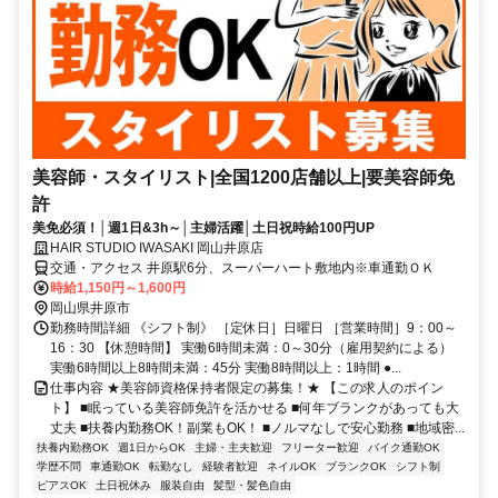
美容師・スタイリスト|全国1200店舗以上|要美容師免
許
美免必須！│週1日&3h～│主婦活躍│土日祝時給100円UP
HAIR STUDIO IWASAKI 岡山井原店
交通・アクセス 井原駅6分、スーパーハート敷地内※車通勤ＯＫ
時給1,150円～1,600円
岡山県井原市
勤務時間詳細 《シフト制》 ［定休日］日曜日 ［営業時間］9：00～
16：30 【休憩時間】 実働6時間未満：0～30分（雇用契約による）
実働6時間以上8時間未満：45分 実働8時間以上：1時間 ●...
仕事内容 ★美容師資格保持者限定の募集！★ 【この求人のポイン
ト】 ■眠っている美容師免許を活かせる ■何年ブランクがあっても大
丈夫 ■扶養内勤務OK！副業もOK！ ■ノルマなしで安心勤務 ■地域密...
扶養内勤務OK
週1日からOK
主婦・主夫歓迎
フリーター歓迎
バイク通勤OK
学歴不問
車通勤OK
転勤なし
経験者歓迎
ネイルOK
ブランクOK
シフト制
ピアスOK
土日祝休み
服装自由
髪型・髪色自由