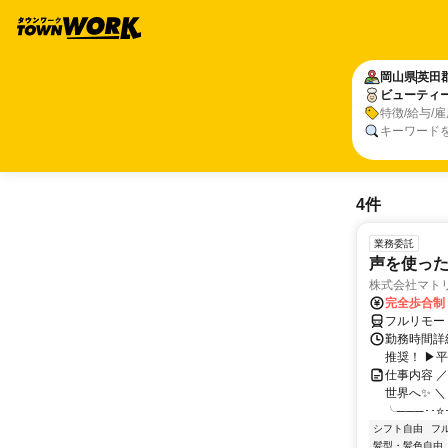
岡山県
英田
ビューティ
特徴/給与/
キーワード
4件
業務委託
声を使っ
株式会社マト
完全歩合制
フルリモー
勤務時間詳細
推奨！ ▶
仕事内容 
世界へ✨ ＼
╰───･･⭐･
シフト自由
フ
髪型・髪色自由