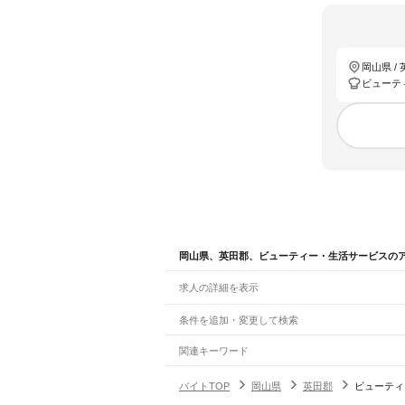
岡山県 /
ビューテ
岡山県、英田郡、ビューティー・生活サービスの
求人の詳細を表示
条件を追加・変更して検索
市区町村を追加・変更
関連キーワード
岡山県 倉敷市 ビューティー・生活サービス 在
岡山県
駅を追加・変更
バイトTOP
岡山県
英田郡
ビューティ
岡山県 岡山市 ビューティー・生活サービス オ
岡山県
すべて
岡山市
すべて