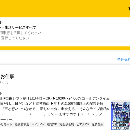
郡
ー・生活サービスすべて
雇用形態を選択してください
を選択してください
条件保
たお仕事
リクス
ト
 ■自由シフト制(1日1時間～OK) ▶19:00〜24:00の ゴールデンタイム
平日だけ/土日だけなども調整自由 ▶初月のみ50時間以上の配信必須
／ 『声と想いでつながる、 新しい自分に出会える』 そんなライブ配信の
 ╭─────────･⭐･･───╮ ＼＼ ～ おすすめポイント！ ～ ／／
──ｖ─...
ルリモート
経験者歓迎
ネイルOK
在宅OK
完全歩合制
ピアスOK
服装自由