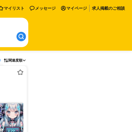
マイリスト
メッセージ
マイページ
求人掲載のご相談
存
関連度順