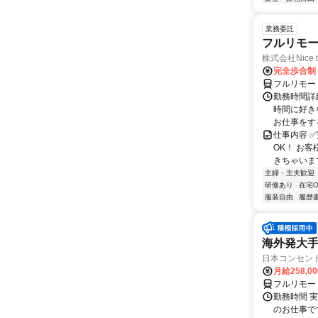
業務委託
フルリモ
株式会社Nice t
完全歩合制
フルリモー
勤務時間詳細
時間に好き
お仕事をする
仕事内容 ✅
OK！ お
きちゃいます
主婦・主夫歓迎
研修あり
在宅O
服装自由
履歴
海外発大
日本コンセン
月給258,0
フルリモー
勤務時間 実
のお仕事です