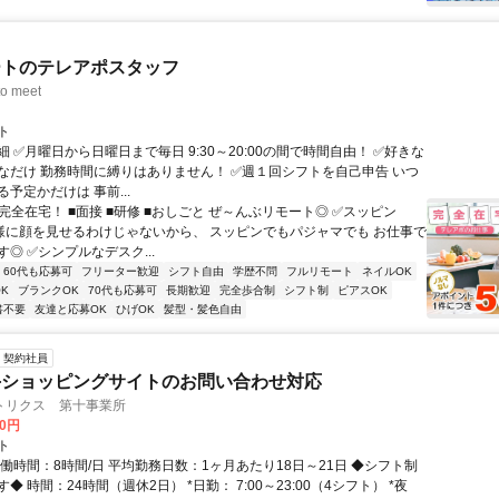
ートのテレアポスタッフ
o meet
ト
 ✅月曜日から日曜日まで毎日 9:30～20:00の間で時間自由！ ✅好きな
なだけ 勤務時間に縛りはありません！ ✅週１回シフトを自己申告 いつ
予定かだけは 事前...
完全在宅！ ■面接 ■研修 ■おしごと ぜ～んぶリモート◎ ✅スッピン
客様に顔を見せるわけじゃないから、 スッピンでもパジャマでも お仕事で
◎ ✅シンプルなデスク...
60代も応募可
フリーター歓迎
シフト自由
学歴不問
フルリモート
ネイルOK
K
ブランクOK
70代も応募可
長期歓迎
完全歩合制
シフト制
ピアスOK
書不要
友達と応募OK
ひげOK
髪型・髪色自由
契約社員
手ショッピングサイトのお問い合わせ対応
トリクス 第十事業所
00円
ト
働時間：8時間/日 平均勤務日数：1ヶ月あたり18日～21日 ◆シフト制
◆ 時間：24時間（週休2日） *日勤： 7:00～23:00（4シフト） *夜