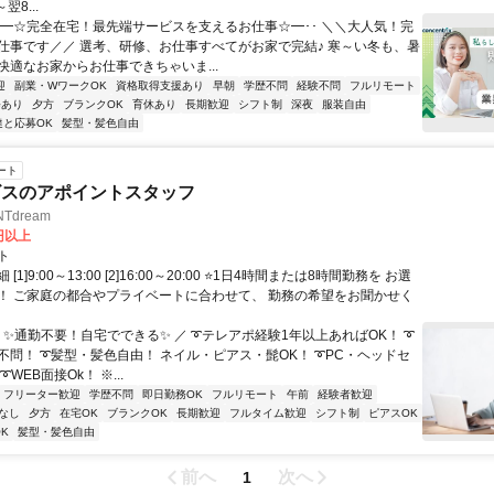
翌8...
･･━☆完全在宅！最先端サービスを支えるお仕事☆━･･ ＼＼大人気！完
仕事です／／ 選考、研修、お仕事すべてがお家で完結♪ 寒～い冬も、暑
快適なお家からお仕事できちゃいま...
迎
副業・WワークOK
資格取得支援あり
早朝
学歴不問
経験不問
フルリモート
修あり
夕方
ブランクOK
育休あり
長期歓迎
シフト制
深夜
服装自由
達と応募OK
髪型・髪色自由
ート
ビスのアポイントスタッフ
Tdream
3円以上
ト
[1]9:00～13:00 [2]16:00～20:00 ⭐1日4時間または8時間勤務を お選
！ ご家庭の都合やプライベートに合わせて、 勤務の希望をお聞かせく
 ✨通勤不要！自宅でできる✨ ／ ➰テレアポ経験1年以上あればOK！ ➰
不問！ ➰髪型・髪色自由！ ネイル・ピアス・髭OK！ ➰PC・ヘッドセ
WEB面接Ok！ ※...
フリーター歓迎
学歴不問
即日勤務OK
フルリモート
午前
経験者歓迎
なし
夕方
在宅OK
ブランクOK
長期歓迎
フルタイム歓迎
シフト制
ピアスOK
K
髪型・髪色自由
前へ
次へ
1