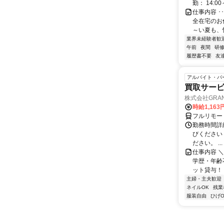
勤： 14:00～
仕事内容 
全在宅のお
～い夏も、
業界未経験者歓
午前
夜間
研
履歴書不要
友
アルバイト・パ
買取サー
株式会社GRAN
時給1,16
フルリモー
勤務時間詳細 
びください
ださい。 ...
仕事内容 ＼
学歴・年齢
ット貸与！ ➰
主婦・主夫歓迎
ネイルOK
残業
服装自由
ひげO