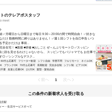
ートのテレアポスタッフ
o meet
ト
 ✅月曜日から日曜日まで毎日 9:30～20:00の間で時間自由！ ✅好きな
なだけ 勤務時間に縛りはありません！ ✅週１回シフトを自己申告 いつ
予定かだけは 事前...
完全在宅！ ■面接 ■研修 ■おしごと ぜ～んぶリモート◎ ✅スッピン
客様に顔を見せるわけじゃないから、 スッピンでもパジャマでも お仕事で
◎ ✅シンプルなデスク...
60代も応募可
フリーター歓迎
シフト自由
学歴不問
フルリモート
ネイルOK
K
ブランクOK
70代も応募可
長期歓迎
完全歩合制
シフト制
ピアスOK
書不要
友達と応募OK
ひげOK
髪型・髪色自由
前へ
次へ
1
この条件の新着求人を受け取る
 院庄駅
ィー・生活サービスすべて