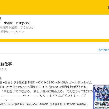
駅
ー・生活サービスすべて
雇用形態を選択してください
を選択してください
条件保
たお仕事
リクス
ト
 ■自由シフト制(1日1時間～OK) ▶19:00〜24:00の ゴールデンタイム
平日だけ/土日だけなども調整自由 ▶初月のみ50時間以上の配信必須
／ 『声と想いでつながる、 新しい自分に出会える』 そんなライブ配信の
 ╭─────────･⭐･･───╮ ＼＼ ～ おすすめポイント！ ～ ／／
──ｖ─...
ルリモート
経験者歓迎
ネイルOK
在宅OK
完全歩合制
ピアスOK
服装自由