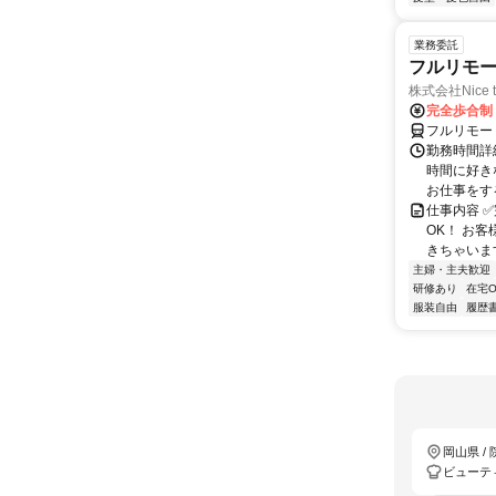
業務委託
フルリモ
株式会社Nice t
完全歩合制
フルリモー
勤務時間詳細
時間に好き
お仕事をする
仕事内容 ✅
OK！ お
きちゃいます
主婦・主夫歓迎
研修あり
在宅O
服装自由
履歴
岡山県 /
ビューテ