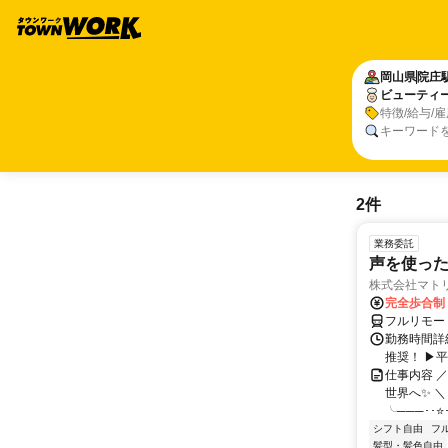
岡山県
院庄
ビューティ
特徴/給与/
キーワード
2件
業務委託
声を使っ
株式会社マト
完全歩合制
フルリモー
勤務時間詳細
推奨！ ▶
仕事内容 
世界へ✨ ＼
╰───･･⭐･
シフト自由
フ
髪型・髪色自由