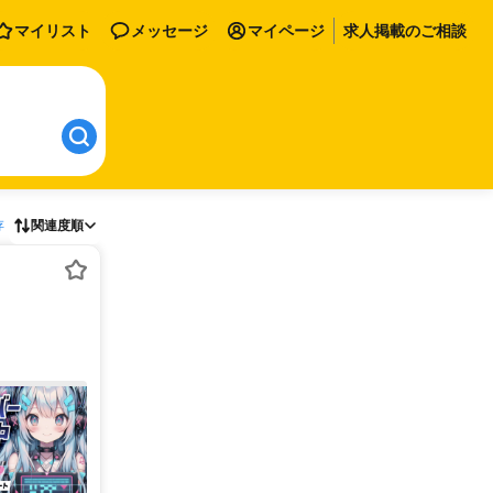
マイリスト
メッセージ
マイページ
求人掲載のご相談
存
関連度順