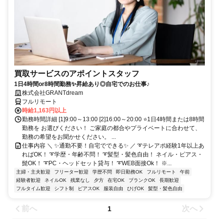
買取サービスのアポイントスタッフ
1日4時間or8時間勤務✨昇給あり◎自宅でのお仕事♪
株式会社GRANTdream
フルリモート
時給1,163円以上
勤務時間詳細 [1]9:00～13:00 [2]16:00～20:00 ⭐1日4時間または8時間
勤務を お選びください！ ご家庭の都合やプライベートに合わせて、
勤務の希望をお聞かせください。 ...
仕事内容 ＼ ✨通勤不要！自宅でできる✨ ／ ➰テレアポ経験1年以上あ
ればOK！ ➰学歴・年齢不問！ ➰髪型・髪色自由！ ネイル・ピアス・
髭OK！ ➰PC・ヘッドセット貸与！ ➰WEB面接Ok！ ※...
主婦・主夫歓迎
フリーター歓迎
学歴不問
即日勤務OK
フルリモート
午前
経験者歓迎
ネイルOK
残業なし
夕方
在宅OK
ブランクOK
長期歓迎
フルタイム歓迎
シフト制
ピアスOK
服装自由
ひげOK
髪型・髪色自由
前へ
次へ
1