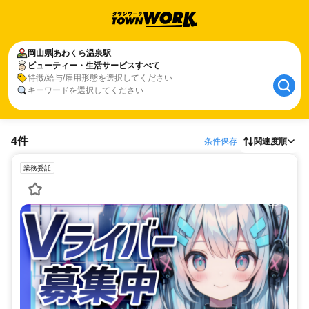
岡山県
あわくら温泉駅
ビューティー・生活サービスすべて
特徴/給与/雇用形態を選択してください
キーワードを選択してください
4件
条件保存
関連度順
業務委託