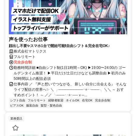
声を使ったお仕事
顔出し不要✨スマホ1台で開始可能❗自由シフト＆完全在宅OK♪
株式会社マトリクス
フルリモート
完全歩合制
勤務時間詳細 ■自由シフト制(1日1時間～OK) ▶19:00〜24:00の ゴー
ルデンタイム推奨！ ▶平日だけ/土日だけなども調整自由 ▶初月のみ
50時間以上の配信必須
仕事内容 ／ 『声と想いでつながる、 新しい自分に出会える』 そんな
ライブ配信の世界へ✨ ＼ ╭─────────･⭐･･───╮ ＼＼ ～ おす
すめポイント！ ～ ／／ ╰───･･⭐･──ｖ─...
シフト自由
フルリモート
経験者歓迎
ネイルOK
在宅OK
完全歩合制
ピアスOK
服装自由
髪型・髪色自由
業務委託