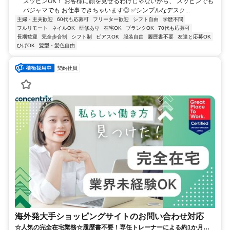
スッピンOK！ お客様に顔を見せるわけじゃないから、 スッピンでも
パジャマでも お仕事できちゃいます◎ ✅シンプルなデスク...
主婦・主夫歓迎
60代も応募可
フリーター歓迎
シフト自由
学歴不問
フルリモート
ネイルOK
研修あり
在宅OK
ブランクOK
70代も応募可
長期歓迎
完全歩合制
シフト制
ピアスOK
服装自由
履歴書不要
友達と応募OK
ひげOK
髪型・髪色自由
契約社員
海外発大手ショッピングサイトのお問い合わせ対応
☆人気の完全在宅業務☆履歴書不要！専任トレーナーによる約1か月の