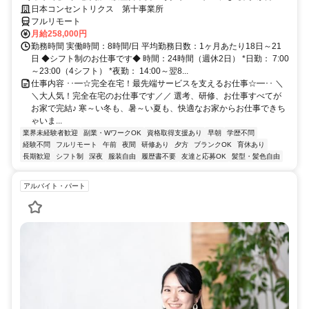
研修で、業界未経験の方も安心！
日本コンセントリクス 第十事業所
フルリモート
月給258,000円
勤務時間 実働時間：8時間/日 平均勤務日数：1ヶ月あたり18日～21
日 ◆シフト制のお仕事です◆ 時間：24時間（週休2日） *日勤： 7:00
～23:00（4シフト） *夜勤： 14:00～翌8...
仕事内容 ･･━☆完全在宅！最先端サービスを支えるお仕事☆━･･ ＼
＼大人気！完全在宅のお仕事です／／ 選考、研修、お仕事すべてが
お家で完結♪ 寒～い冬も、暑～い夏も、快適なお家からお仕事できち
ゃいま...
業界未経験者歓迎
副業・WワークOK
資格取得支援あり
早朝
学歴不問
経験不問
フルリモート
午前
夜間
研修あり
夕方
ブランクOK
育休あり
長期歓迎
シフト制
深夜
服装自由
履歴書不要
友達と応募OK
髪型・髪色自由
アルバイト・パート