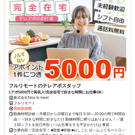
フルリモートのテレアポスタッフ
1アポ5000円で高収入!完全在宅で好きな時間にお仕事OK♪
株式会社Nice to meet
フルリモート
完全歩合制
勤務時間詳細 ✅月曜日から日曜日まで毎日 9:30～20:00の間で時間自
由！ ✅好きな時間に好きなだけ 勤務時間に縛りはありません！ ✅週
１回シフトを自己申告 いつお仕事をする予定かだけは 事前...
仕事内容 ✅完全在宅！ ■面接 ■研修 ■おしごと ぜ～んぶリモート◎ ✅