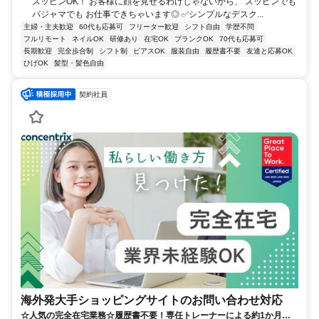
スッピンOK！ お客様に顔を見せるわけじゃないから、 スッピンでも
パジャマでも お仕事できちゃいます◎ ✅シンプルなデスク...
主婦・主夫歓迎
60代も応募可
フリーター歓迎
シフト自由
学歴不問
フルリモート
ネイルOK
研修あり
在宅OK
ブランクOK
70代も応募可
長期歓迎
完全歩合制
シフト制
ピアスOK
服装自由
履歴書不要
友達と応募OK
ひげOK
髪型・髪色自由
契約社員
海外発大手ショッピングサイトのお問い合わせ対応
☆人気の完全在宅業務☆履歴書不要！専任トレーナーによる約1か月の