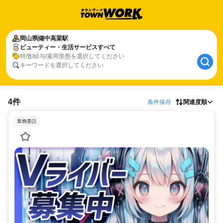
岡山県
備中高梁駅
ビューティー・生活サービスすべて
特徴/給与/雇用形態を選択してください
キーワードを選択してください
4件
条件保存
関連度順
業務委託