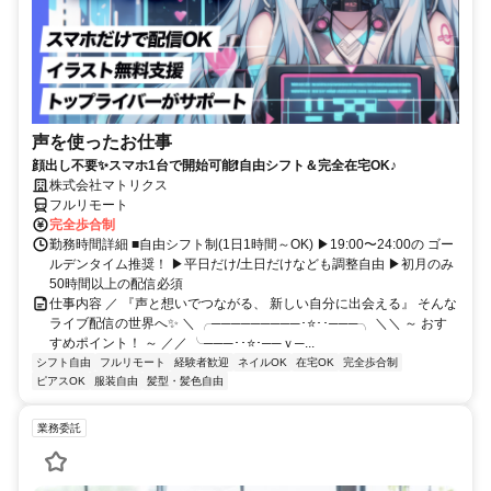
声を使ったお仕事
顔出し不要✨スマホ1台で開始可能❗自由シフト＆完全在宅OK♪
株式会社マトリクス
フルリモート
完全歩合制
勤務時間詳細 ■自由シフト制(1日1時間～OK) ▶19:00〜24:00の ゴー
ルデンタイム推奨！ ▶平日だけ/土日だけなども調整自由 ▶初月のみ
50時間以上の配信必須
仕事内容 ／ 『声と想いでつながる、 新しい自分に出会える』 そんな
ライブ配信の世界へ✨ ＼ ╭─────────･⭐･･───╮ ＼＼ ～ おす
すめポイント！ ～ ／／ ╰───･･⭐･──ｖ─...
シフト自由
フルリモート
経験者歓迎
ネイルOK
在宅OK
完全歩合制
ピアスOK
服装自由
髪型・髪色自由
業務委託