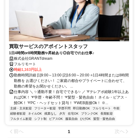
買取サービスのアポイントスタッフ
1日4時間or8時間勤務✨昇給あり◎自宅でのお仕事♪
株式会社GRANTdream
フルリモート
時給1,163円以上
勤務時間詳細 [1]9:00～13:00 [2]16:00～20:00 ⭐1日4時間または8時間
勤務を お選びください！ ご家庭の都合やプライベートに合わせて、
勤務の希望をお聞かせください。 ...
仕事内容 ＼ ✨通勤不要！自宅でできる✨ ／ ➰テレアポ経験1年以上あ
ればOK！ ➰学歴・年齢不問！ ➰髪型・髪色自由！ ネイル・ピアス・
髭OK！ ➰PC・ヘッドセット貸与！ ➰WEB面接Ok！ ※...
主婦・主夫歓迎
フリーター歓迎
学歴不問
即日勤務OK
フルリモート
午前
経験者歓迎
ネイルOK
残業なし
夕方
在宅OK
ブランクOK
長期歓迎
フルタイム歓迎
シフト制
ピアスOK
服装自由
ひげOK
髪型・髪色自由
前へ
次へ
1