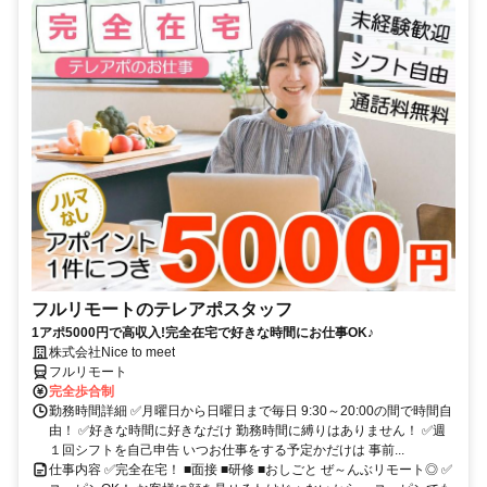
フルリモートのテレアポスタッフ
1アポ5000円で高収入!完全在宅で好きな時間にお仕事OK♪
株式会社Nice to meet
フルリモート
完全歩合制
勤務時間詳細 ✅月曜日から日曜日まで毎日 9:30～20:00の間で時間自
由！ ✅好きな時間に好きなだけ 勤務時間に縛りはありません！ ✅週
１回シフトを自己申告 いつお仕事をする予定かだけは 事前...
仕事内容 ✅完全在宅！ ■面接 ■研修 ■おしごと ぜ～んぶリモート◎ ✅