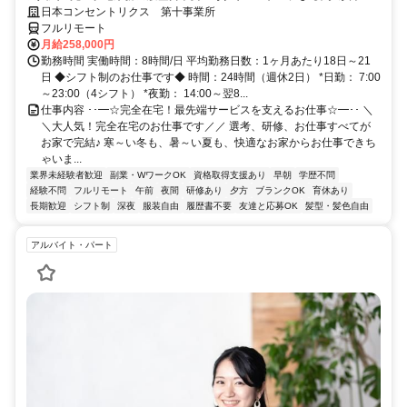
研修で、業界未経験の方も安心！
日本コンセントリクス 第十事業所
フルリモート
月給258,000円
勤務時間 実働時間：8時間/日 平均勤務日数：1ヶ月あたり18日～21
日 ◆シフト制のお仕事です◆ 時間：24時間（週休2日） *日勤： 7:00
～23:00（4シフト） *夜勤： 14:00～翌8...
仕事内容 ･･━☆完全在宅！最先端サービスを支えるお仕事☆━･･ ＼
＼大人気！完全在宅のお仕事です／／ 選考、研修、お仕事すべてが
お家で完結♪ 寒～い冬も、暑～い夏も、快適なお家からお仕事できち
ゃいま...
業界未経験者歓迎
副業・WワークOK
資格取得支援あり
早朝
学歴不問
経験不問
フルリモート
午前
夜間
研修あり
夕方
ブランクOK
育休あり
長期歓迎
シフト制
深夜
服装自由
履歴書不要
友達と応募OK
髪型・髪色自由
アルバイト・パート