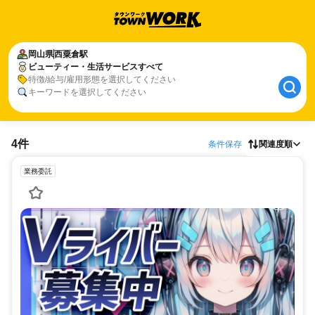
岡山県
西粟倉駅
ビューティー・生活サービスすべて
特徴/給与/雇用形態を選択してください
キーワードを選択してください
4件
条件保存
関連度順
業務委託