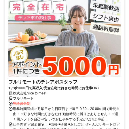
フルリモートのテレアポスタッフ
1アポ5000円で高収入!完全在宅で好きな時間にお仕事OK♪
株式会社Nice to meet
フルリモート
完全歩合制
勤務時間詳細 ✅月曜日から日曜日まで毎日 9:30～20:00の間で時間自
由！ ✅好きな時間に好きなだけ 勤務時間に縛りはありません！ ✅週
１回シフトを自己申告 いつお仕事をする予定かだけは 事前...
仕事内容 ✅完全在宅！ ■面接 ■研修 ■おしごと ぜ～んぶリモート◎ ✅