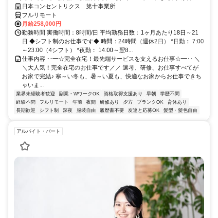
研修で、業界未経験の方も安心！
日本コンセントリクス 第十事業所
フルリモート
月給258,000円
勤務時間 実働時間：8時間/日 平均勤務日数：1ヶ月あたり18日～21
日 ◆シフト制のお仕事です◆ 時間：24時間（週休2日） *日勤： 7:00
～23:00（4シフト） *夜勤： 14:00～翌8...
仕事内容 ･･━☆完全在宅！最先端サービスを支えるお仕事☆━･･ ＼
＼大人気！完全在宅のお仕事です／／ 選考、研修、お仕事すべてが
お家で完結♪ 寒～い冬も、暑～い夏も、快適なお家からお仕事できち
ゃいま...
業界未経験者歓迎
副業・WワークOK
資格取得支援あり
早朝
学歴不問
経験不問
フルリモート
午前
夜間
研修あり
夕方
ブランクOK
育休あり
長期歓迎
シフト制
深夜
服装自由
履歴書不要
友達と応募OK
髪型・髪色自由
アルバイト・パート