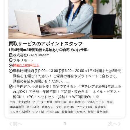
買取サービスのアポイントスタッフ
1日4時間or8時間勤務✨昇給あり◎自宅でのお仕事♪
株式会社GRANTdream
フルリモート
時給1,163円以上
勤務時間詳細 [1]9:00～13:00 [2]16:00～20:00 ⭐1日4時間または8時間
勤務を お選びください！ ご家庭の都合やプライベートに合わせて、
勤務の希望をお聞かせください。 ...
仕事内容 ＼ ✨通勤不要！自宅でできる✨ ／ ➰テレアポ経験1年以上あ
ればOK！ ➰学歴・年齢不問！ ➰髪型・髪色自由！ ネイル・ピアス・
髭OK！ ➰PC・ヘッドセット貸与！ ➰WEB面接Ok！ ※...
主婦・主夫歓迎
フリーター歓迎
学歴不問
即日勤務OK
フルリモート
午前
経験者歓迎
ネイルOK
残業なし
夕方
在宅OK
ブランクOK
長期歓迎
フルタイム歓迎
シフト制
ピアスOK
服装自由
ひげOK
髪型・髪色自由
前へ
次へ
1