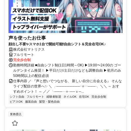
声を使ったお仕事
顔出し不要✨スマホ1台で開始可能❗自由シフト＆完全在宅OK♪
株式会社マトリクス
フルリモート
完全歩合制
勤務時間詳細 ■自由シフト制(1日1時間～OK) ▶19:00〜24:00の ゴー
ルデンタイム推奨！ ▶平日だけ/土日だけなども調整自由 ▶初月のみ
50時間以上の配信必須
仕事内容 ／ 『声と想いでつながる、 新しい自分に出会える』 そんな
ライブ配信の世界へ✨ ＼ ╭─────────･⭐･･───╮ ＼＼ ～ おす
すめポイント！ ～ ／／ ╰───･･⭐･──ｖ─...
シフト自由
フルリモート
経験者歓迎
ネイルOK
在宅OK
完全歩合制
ピアスOK
服装自由
髪型・髪色自由
業務委託