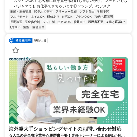
スッピンOK！ お客様に顔を見せるわけじゃないから、 スッピンでも
パジャマでも お仕事できちゃいます◎ ✅シンプルなデスク...
主婦・主夫歓迎
60代も応募可
フリーター歓迎
シフト自由
学歴不問
フルリモート
ネイルOK
研修あり
在宅OK
ブランクOK
70代も応募可
長期歓迎
完全歩合制
シフト制
ピアスOK
服装自由
履歴書不要
友達と応募OK
ひげOK
髪型・髪色自由
契約社員
海外発大手ショッピングサイトのお問い合わせ対応
☆人気の完全在宅業務☆履歴書不要！専任トレーナーによる約1か月の