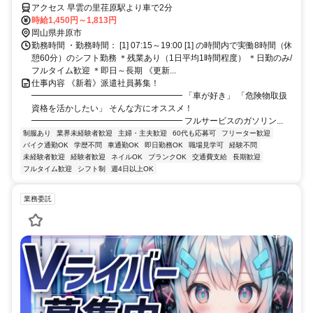
アクセス 早雲の里荏原駅より車で2分
時給1,450円～1,813円
岡山県井原市
勤務時間 ・勤務時間： [1] 07:15～19:00 [1] の時間内で実働8時間（休
憩60分）のシフト勤務 ＊残業あり（1日平均1時間程度） ＊日勤のみ/
フルタイム歓迎 ＊即日～長期 《更新...
仕事内容 《新着》派遣社員募集！
━━━━━━━━━━━━━━━━━━ 「車が好き」 「危険物取扱
資格を活かしたい」 そんな方にオススメ！
━━━━━━━━━━━━━━━━━━ フルサービスのガソリン...
制服あり
業界未経験者歓迎
主婦・主夫歓迎
60代も応募可
フリーター歓迎
バイク通勤OK
学歴不問
車通勤OK
即日勤務OK
職場見学可
経験不問
未経験者歓迎
経験者歓迎
ネイルOK
ブランクOK
交通費支給
長期歓迎
フルタイム歓迎
シフト制
週4日以上OK
業務委託