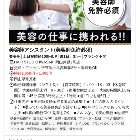
美容師アシスタント(美容師免許必須)
要美免│土日祝時給100円UP│週1日、3h～│ブランク不問
HAIR STUDIO IWASAKI 岡山井原2号店
交通・アクセス 子守唄の里高屋駅8分※車通勤OK
時給1,050円～1,400円
岡山県井原市
勤務時間詳細 《シフト制》 ［営業時間］9：00～18：00 【休憩時
間】 実働6時間未満：0～30分（雇用契約による） 実働6時間以上8時
間未満：45分 実働8時間以上：1時間 ●週1日でも週5日で...
仕事内容 ★美容師資格保持者限定の募集！★ 【この求人のポイン
ト】 ■眠っている美容師免許を活かせる ■何年ブランクがあっても大
丈夫 ■扶養内勤務OK！副業もOK！ ■ノルマなしで安心勤務 ■地域密...
扶養内勤務OK
週1日からOK
主婦・主夫歓迎
フリーター歓迎
バイク通勤OK
学歴不問
車通勤OK
転勤なし
経験者歓迎
ネイルOK
ブランクOK
シフト制
ピアスOK
土日祝休み
服装自由
髪型・髪色自由