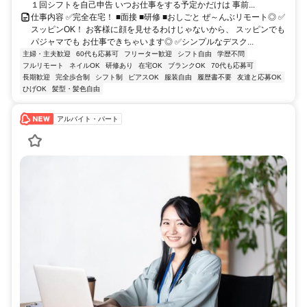
１回シフトを自己申告 いつお仕事をする予定かだけは 事前...
仕事内容 ✅完全在宅！ ■面接 ■研修 ■おしごと ぜ～んぶリモート◎ ✅
スッピンOK！ お客様に顔を見せるわけじゃないから、 スッピンでも
パジャマでも お仕事できちゃいます◎ ✅シンプルなデスク...
主婦・主夫歓迎
60代も応募可
フリーター歓迎
シフト自由
学歴不問
フルリモート
ネイルOK
研修あり
在宅OK
ブランクOK
70代も応募可
長期歓迎
完全歩合制
シフト制
ピアスOK
服装自由
履歴書不要
友達と応募OK
ひげOK
髪型・髪色自由
アルバイト・パート