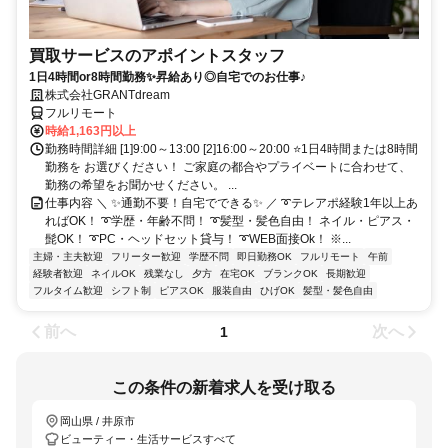
買取サービスのアポイントスタッフ
1日4時間or8時間勤務✨昇給あり◎自宅でのお仕事♪
株式会社GRANTdream
フルリモート
時給1,163円以上
勤務時間詳細 [1]9:00～13:00 [2]16:00～20:00 ⭐1日4時間または8時間
勤務を お選びください！ ご家庭の都合やプライベートに合わせて、
勤務の希望をお聞かせください。 ...
仕事内容 ＼ ✨通勤不要！自宅でできる✨ ／ ➰テレアポ経験1年以上あ
ればOK！ ➰学歴・年齢不問！ ➰髪型・髪色自由！ ネイル・ピアス・
髭OK！ ➰PC・ヘッドセット貸与！ ➰WEB面接Ok！ ※...
主婦・主夫歓迎
フリーター歓迎
学歴不問
即日勤務OK
フルリモート
午前
経験者歓迎
ネイルOK
残業なし
夕方
在宅OK
ブランクOK
長期歓迎
フルタイム歓迎
シフト制
ピアスOK
服装自由
ひげOK
髪型・髪色自由
前へ
次へ
1
この条件の新着求人を受け取る
岡山県 / 井原市
ビューティー・生活サービスすべて