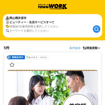
岡山県
井原市
ビューティー・生活サービスすべて
特徴/給与/雇用形態を選択してください
キーワードを選択してください
5件
条件保存
関連度順
アルバイト・パート