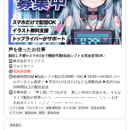
声を使ったお仕事
顔出し不要✨スマホ1台で開始可能❗自由シフト＆完全在宅OK♪
株式会社マトリクス
フルリモート
完全歩合制
勤務時間詳細 ■自由シフト制(1日1時間～OK) ▶19:00〜24:00の ゴー
ルデンタイム推奨！ ▶平日だけ/土日だけなども調整自由 ▶初月のみ
50時間以上の配信必須
仕事内容 ／ 『声と想いでつながる、 新しい自分に出会える』 そんな
ライブ配信の世界へ✨ ＼ ╭─────────･⭐･･───╮ ＼＼ ～ おす
すめポイント！ ～ ／／ ╰───･･⭐･──ｖ─...
シフト自由
フルリモート
経験者歓迎
ネイルOK
在宅OK
完全歩合制
ピアスOK
服装自由
髪型・髪色自由
業務委託