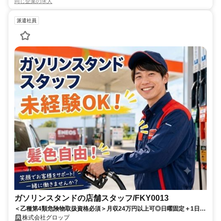
同じ企業の求人
派遣社員
ガソリンスタンドの店舗スタッフ/FKY0013
＜乙種第4類危険物取扱資格必須＞月収24万円以上可◎日曜固定＋1日休
み♪髪色・髪型自由！30代～60代の男性活躍中！
株式会社グロップ