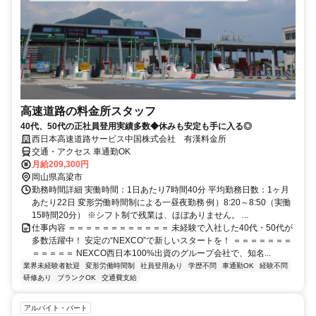
高速道路の料金所スタッフ
40代、50代の正社員登用実績多数◆休みも安定も手に入る◎
西日本高速道路サービス中国株式会社 有漢料金所
交通・アクセス 車通勤OK
月給209,300円
岡山県高梁市
勤務時間詳細 実働時間：1日あたり7時間40分 平均勤務日数：1ヶ月
あたり22日 変形労働時間制による一昼夜勤務 例）8:20～8:50（実働
15時間20分） ※シフト制で残業は、ほぼありません。 ...
仕事内容 ＝＝＝＝＝＝＝＝＝＝＝＝ 未経験で入社した40代・50代が
多数活躍中！ 安定の“NEXCO”で新しいスタートを！ ＝＝＝＝＝＝＝
＝＝＝＝＝ NEXCO西日本100%出資のグループ会社で、知名...
業界未経験者歓迎
変形労働時間制
社員登用あり
学歴不問
車通勤OK
経験不問
研修あり
ブランクOK
交通費支給
アルバイト・パート