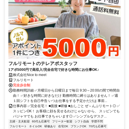
フルリモートのテレアポスタッフ
1アポ5000円で高収入!完全在宅で好きな時間にお仕事OK♪
株式会社Nice to meet
フルリモート
完全歩合制
勤務時間詳細 ✅月曜日から日曜日まで毎日 9:30～20:00の間で時間自
由！ ✅好きな時間に好きなだけ 勤務時間に縛りはありません！ ✅週
１回シフトを自己申告 いつお仕事をする予定かだけは 事前...
仕事内容 ✅完全在宅！ ■面接 ■研修 ■おしごと ぜ～んぶリモート◎ ✅
スッピンOK！ お客様に顔を見せるわけじゃないから、 スッピンでも
パジャマでも お仕事できちゃいます◎ ✅シンプルなデスク...
主婦・主夫歓迎
60代も応募可
フリーター歓迎
シフト自由
学歴不問
フルリモート
ネイルOK
研修あり
在宅OK
ブランクOK
70代も応募可