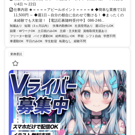
り4日 〜 22日
仕事内容 ★＝＝＝＝アピールポイント＝＝＝＝★ ◆簡単な業務で1日
11,500円 ～ ◆週1日～自分の都合に合わせて働ける！ ◆まったくの
未経験でも大歓迎！ 【電話応募随時受付中】 086-246...
制服あり
短期（3ヵ月以内）
扶養内勤務OK
社員登用あり
週1日からOK
副業・WワークOK
土日祝のみOK
主婦・主夫歓迎
資格取得支援あり
フリーター歓迎
バイク通勤OK
給料前払いOK
早朝
シフト自由
学歴不問
車通勤OK
平日のみOK
学生歓迎
転勤なし
経験不問
業務委託