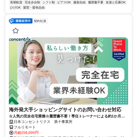
長期歓迎
完全歩合制
シフト制
ピアスOK
服装自由
履歴書不要
友達と応募OK
ひげOK
髪型・髪色自由
契約社員
海外発大手ショッピングサイトのお問い合わせ対応
☆人気の完全在宅業務☆履歴書不要！専任トレーナーによる約1か月の
研修で、業界未経験の方も安心！
日本コンセントリクス 第十事業所
フルリモート
月給258,000円