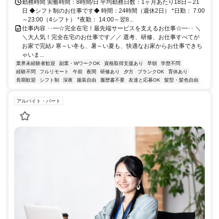
勤務時間 実働時間：8時間/日 平均勤務日数：1ヶ月あたり18日～21
日 ◆シフト制のお仕事です◆ 時間：24時間（週休2日） *日勤： 7:00
～23:00（4シフト） *夜勤： 14:00～翌8...
仕事内容 ･･━☆完全在宅！最先端サービスを支えるお仕事☆━･･ ＼
＼大人気！完全在宅のお仕事です／／ 選考、研修、お仕事すべてが
お家で完結♪ 寒～い冬も、暑～い夏も、快適なお家からお仕事できち
ゃいま...
業界未経験者歓迎
副業・WワークOK
資格取得支援あり
早朝
学歴不問
経験不問
フルリモート
午前
夜間
研修あり
夕方
ブランクOK
育休あり
長期歓迎
シフト制
深夜
服装自由
履歴書不要
友達と応募OK
髪型・髪色自由
アルバイト・パート