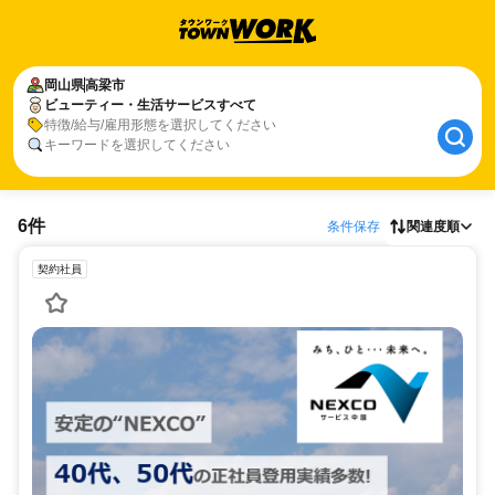
岡山県
高梁市
ビューティー・生活サービスすべて
特徴/給与/雇用形態を選択してください
キーワードを選択してください
6件
条件保存
関連度順
契約社員