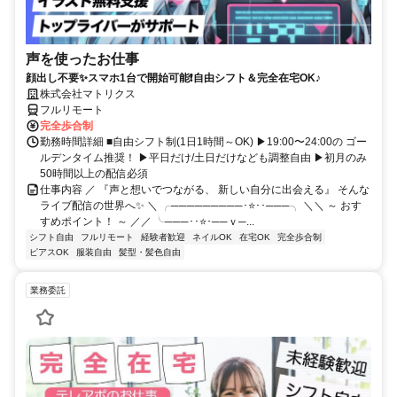
声を使ったお仕事
顔出し不要✨スマホ1台で開始可能❗自由シフト＆完全在宅OK♪
株式会社マトリクス
フルリモート
完全歩合制
勤務時間詳細 ■自由シフト制(1日1時間～OK) ▶19:00〜24:00の ゴー
ルデンタイム推奨！ ▶平日だけ/土日だけなども調整自由 ▶初月のみ
50時間以上の配信必須
仕事内容 ／ 『声と想いでつながる、 新しい自分に出会える』 そんな
ライブ配信の世界へ✨ ＼ ╭─────────･⭐･･───╮ ＼＼ ～ おす
すめポイント！ ～ ／／ ╰───･･⭐･──ｖ─...
シフト自由
フルリモート
経験者歓迎
ネイルOK
在宅OK
完全歩合制
ピアスOK
服装自由
髪型・髪色自由
業務委託