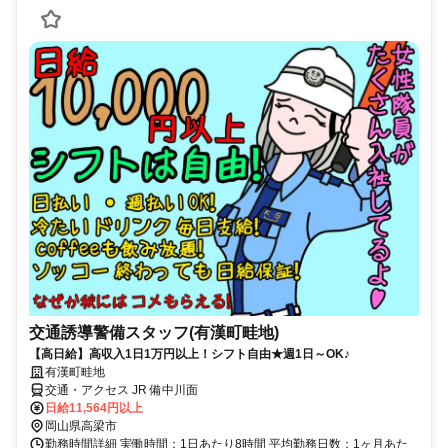
交通誘導警備スタッフ(有漢町畦地)
【高日給】高収入1日1万円以上！シフト自由★週1日～OK♪
有漢町畦地
交通・アクセス JR 備中川面
日給11,564円以上
岡山県高梁市
勤務時間詳細 実働時間：1日あたり8時間 平均勤務日数：1ヶ月あた