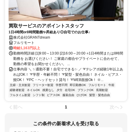
買取サービスのアポイントスタッフ
1日4時間or8時間勤務✨昇給あり◎自宅でのお仕事♪
株式会社GRANTdream
フルリモート
時給1,163円以上
勤務時間詳細 [1]9:00～13:00 [2]16:00～20:00 ⭐1日4時間または8時間
勤務を お選びください！ ご家庭の都合やプライベートに合わせて、
勤務の希望をお聞かせください。 ...
仕事内容 ＼ ✨通勤不要！自宅でできる✨ ／ ➰テレアポ経験1年以上あ
ればOK！ ➰学歴・年齢不問！ ➰髪型・髪色自由！ ネイル・ピアス・
髭OK！ ➰PC・ヘッドセット貸与！ ➰WEB面接Ok！ ※...
主婦・主夫歓迎
フリーター歓迎
学歴不問
即日勤務OK
フルリモート
午前
経験者歓迎
ネイルOK
残業なし
夕方
在宅OK
ブランクOK
長期歓迎
フルタイム歓迎
シフト制
ピアスOK
服装自由
ひげOK
髪型・髪色自由
前へ
次へ
1
この条件の新着求人を受け取る