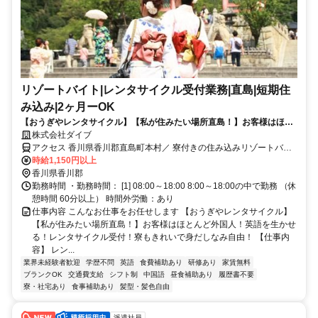
リゾートバイト|レンタサイクル受付業務|直島|短期住
み込み|2ヶ月ーOK
【おうぎやレンタサイクル】【私が住みたい場所直島！】お客様はほと
んど外国人！英語を生かせる！レンタサイクル受付！寮もきれいで身だ
株式会社ダイブ
しなみ自由！
アクセス 香川県香川郡直島町本村／ 寮付きの住み込みリゾートバイ
ト／生活費が抑えられるのでお金が貯まる／休日は観光し放題／急募
時給1,150円以上
／面接なし
香川県香川郡
勤務時間 ・勤務時間： [1] 08:00～18:00 8:00～18:00の中で勤務 （休
憩時間 60分以上） 時間外労働：あり
仕事内容 こんなお仕事をお任せします 【おうぎやレンタサイクル】
【私が住みたい場所直島！】お客様はほとんど外国人！英語を生かせ
る！レンタサイクル受付！寮もきれいで身だしなみ自由！ 【仕事内
容】 レン...
業界未経験者歓迎
学歴不問
英語
食費補助あり
研修あり
家賃無料
ブランクOK
交通費支給
シフト制
中国語
昼食補助あり
履歴書不要
寮・社宅あり
食事補助あり
髪型・髪色自由
派遣社員