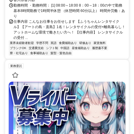
勤務時間 ・勤務時間： [1] 08:00～18:00 8：00～18：00の中で勤務
基本8時間勤務で1時間半休憩 （休憩時間 60分以上） 時間外労働：あ
り
仕事内容 こんなお仕事をお任せします 【ふうちゃんレンタサイク
ル】【アートの島・直島】1名！レンタサイクルの受付×離島暮らし！
アットホームな環境で働きたい方へ！ 【仕事内容】 レンタサイクル
の受付 ...
業界未経験者歓迎
学歴不問
英語
食費補助あり
研修あり
家賃無料
ブランクOK
交通費支給
シフト制
中国語
昼食補助あり
履歴書不要
寮・社宅あり
食事補助あり
髪型・髪色自由
業務委託