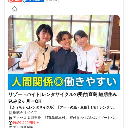
リゾートバイト|レンタサイクルの受付|直島|短期住み
込み|2ヶ月ーOK
【ふうちゃんレンタサイクル】【アートの島・直島】1名！レンタサイ
クルの受付×離島暮らし！アットホームな環境で働きたい方へ！
株式会社ダイブ
アクセス 香川県香川郡直島町本村／ 寮付きの住み込みリゾートバイ
ト／生活費が抑えられるのでお金が貯まる／休日は観光し放題／急募
時給1,200円以上
／面接なし
香川県香川郡