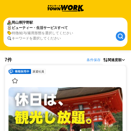
岡山県
宇野駅
ビューティー・生活サービスすべて
特徴/給与/雇用形態を選択してください
キーワードを選択してください
7件
条件保存
関連度順
派遣社員