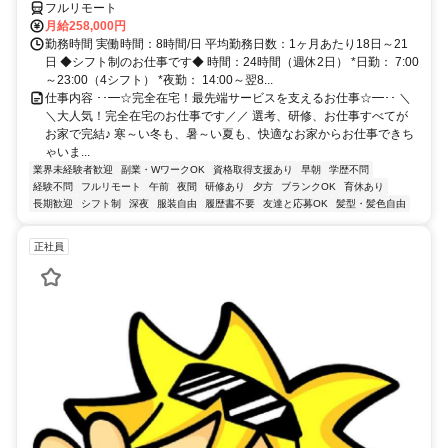
フルリモート
月給258,000円
勤務時間 実働時間：8時間/日 平均勤務日数：1ヶ月あたり18日～21
日 ◆シフト制のお仕事です◆ 時間：24時間（週休2日） *日勤： 7:00
～23:00（4シフト） *夜勤： 14:00～翌8...
仕事内容 ･･━☆完全在宅！最先端サービスを支えるお仕事☆━･･ ＼
＼大人気！完全在宅のお仕事です／／ 選考、研修、お仕事すべてが
お家で完結♪ 寒～い冬も、暑～い夏も、快適なお家からお仕事できち
ゃいま...
業界未経験者歓迎
副業・WワークOK
資格取得支援あり
早朝
学歴不問
経験不問
フルリモート
午前
夜間
研修あり
夕方
ブランクOK
育休あり
長期歓迎
シフト制
深夜
服装自由
履歴書不要
友達と応募OK
髪型・髪色自由
正社員