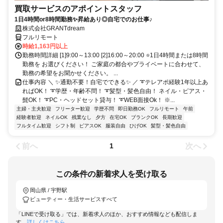
買取サービスのアポイントスタッフ
1日4時間or8時間勤務✨昇給あり◎自宅でのお仕事♪
株式会社GRANTdream
フルリモート
時給1,163円以上
勤務時間詳細 [1]9:00～13:00 [2]16:00～20:00 ⭐1日4時間または8時間
勤務を お選びください！ ご家庭の都合やプライベートに合わせて、
勤務の希望をお聞かせください。 ...
仕事内容 ＼ ✨通勤不要！自宅でできる✨ ／ ➰テレアポ経験1年以上あ
ればOK！ ➰学歴・年齢不問！ ➰髪型・髪色自由！ ネイル・ピアス・
髭OK！ ➰PC・ヘッドセット貸与！ ➰WEB面接Ok！ ※...
主婦・主夫歓迎
フリーター歓迎
学歴不問
即日勤務OK
フルリモート
午前
経験者歓迎
ネイルOK
残業なし
夕方
在宅OK
ブランクOK
長期歓迎
フルタイム歓迎
シフト制
ピアスOK
服装自由
ひげOK
髪型・髪色自由
前へ
次へ
1
この条件の新着求人を受け取る
岡山県 / 宇野駅
ビューティー・生活サービスすべて
「LINEで受け取る」では、新着求人のほか、おすすめ情報なども配信しま
す。
詳しくはこちら