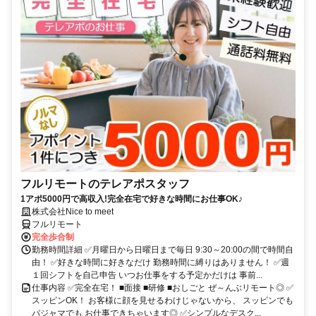
フルリモートのテレアポスタッフ
1アポ5000円で高収入!完全在宅で好きな時間にお仕事OK♪
株式会社Nice to meet
フルリモート
完全歩合制
勤務時間詳細 ✅月曜日から日曜日まで毎日 9:30～20:00の間で時間自
由！ ✅好きな時間に好きなだけ 勤務時間に縛りはありません！ ✅週
１回シフトを自己申告 いつお仕事をする予定かだけは 事前...
仕事内容 ✅完全在宅！ ■面接 ■研修 ■おしごと ぜ～んぶリモート◎ ✅
スッピンOK！ お客様に顔を見せるわけじゃないから、 スッピンでも
パジャマでも お仕事できちゃいます◎ ✅シンプルなデスク...