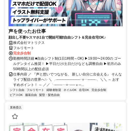
声を使ったお仕事
顔出し不要✨スマホ1台で開始可能❗自由シフト＆完全在宅OK♪
株式会社マトリクス
フルリモート
完全歩合制
勤務時間詳細 ■自由シフト制(1日1時間～OK) ▶19:00〜24:00の ゴー
ルデンタイム推奨！ ▶平日だけ/土日だけなども調整自由 ▶初月のみ
50時間以上の配信必須
仕事内容 ／ 『声と想いでつながる、 新しい自分に出会える』 そんな
ライブ配信の世界へ✨ ＼ ╭─────────･⭐･･───╮ ＼＼ ～ おす
すめポイント！ ～ ／／ ╰───･･⭐･──ｖ─...
シフト自由
フルリモート
経験者歓迎
ネイルOK
在宅OK
完全歩合制
ピアスOK
服装自由
髪型・髪色自由
業務委託