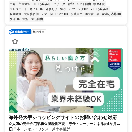
主婦・主夫歓迎
60代も応募可
フリーター歓迎
シフト自由
学歴不問
フルリモート
ネイルOK
研修あり
在宅OK
ブランクOK
70代も応募可
長期歓迎
完全歩合制
シフト制
ピアスOK
服装自由
履歴書不要
友達と応募OK
ひげOK
髪型・髪色自由
契約社員
海外発大手ショッピングサイトのお問い合わせ対応
☆人気の完全在宅業務☆履歴書不要！専任トレーナーによる約1か月の
研修で、業界未経験の方も安心！
日本コンセントリクス 第十事業所