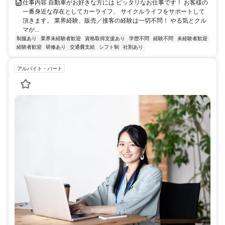
仕事内容 自動車がお好きな方には ピッタリなお仕事です！ お客様の
一番身近な存在としてカーライフ、 サイクルライフをサポートして
頂きます。 業界経験、販売／接客の経験は一切不問！ やる気とクル
マが...
制服あり
業界未経験者歓迎
資格取得支援あり
学歴不問
経験不問
未経験者歓迎
経験者歓迎
研修あり
交通費支給
シフト制
社割あり
アルバイト・パート