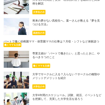
例を解説
大学生の今
将来の夢がない高校生へ。葉一さんが教える『夢を見
つける方法』
高校生の今
パートで働く幼稚園ママ・保育園ママの仕事は？月収・シフトなど体験談つ
きで紹介
働くママ＆主婦
専業主婦が「パートで働きたい」と思ったときに、や
るべき５つのこと
働くママ＆主婦
大学でサークルに入る？入らない？サークルの種類や
メリットデメリットを紹介
大学生の今
大学4年間のスケジュール。試験、就活、イベントなど
を把握して、充実した大学生活を送ろう