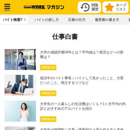
閲覧
キープ
履歴
リスト
メニ
バイト検索?
バイトの探し方
応募の仕方
履歴書の書き方
ュー
仕事白書
大学の成績評価GPAとは？平均値は？就活などへの影
響は？
大学生の今
就活中のバイト事情｜バイトして良かったこと、大変
だったこと、両立するコツなど
大学生の今
大学生の一人暮らしの生活費はいくら？1ヶ月平均の内
訳とおすすめのアルバイトを紹介
大学生の今
大学生の時間割｜文系・理系別の上手な組み方と具体