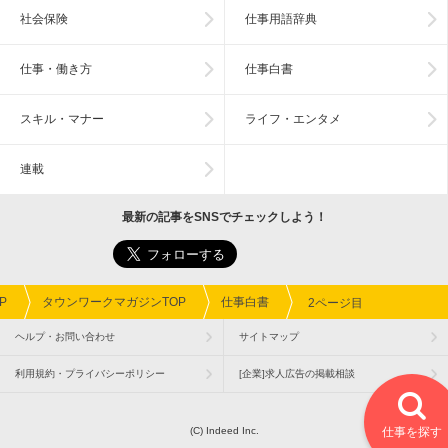
社会保険
仕事用語辞典
仕事・働き方
仕事白書
スキル・マナー
ライフ・エンタメ
連載
最新の記事をSNSでチェックしよう！
P
タウンワークマガジンTOP
仕事白書
2ページ目
ヘルプ・お問い合わせ
サイトマップ
利用規約・プライバシーポリシー
[企業]求人広告の掲載相談
(C) Indeed Inc.
仕事を探す