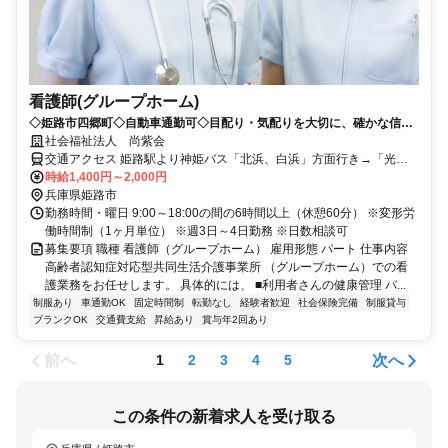
看護師(グループホーム)
◇姫路市四郷町◇自動車通勤可◇目配り・気配りを大切に、確かな信頼
関係を築いていきましょう！
社会福祉法人 尚紫会
交通アクセス 姫路駅より神姫バス「北浜、白浜」方面行き→「光大
寺」下車徒歩3分
時給1,400円～2,000円
兵庫県姫路市
勤務時間・曜日 9:00～18:00の間の6時間以上（休憩60分） ※変形労
働時間制（1ヶ月単位） ※週3日～4日勤務 ※日数相談可
募集要項 職種 看護師（グループホーム） 雇用形態 パート 仕事内容
高齢者認知症対応型共同生活介護事業所 （グループホーム）での看
護業務をお任せします。 具体的には、 ■利用者さんの健康管理 バ...
制服あり
車通勤OK
固定時間制
転勤なし
経験者歓迎
社会保険完備
制服貸与
ブランクOK
交通費支給
昇給あり
賞与年2回あり
前へ
次へ
1
2
3
4
5
この条件の新着求人を受け取る