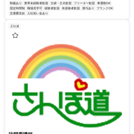
制服あり
業界未経験者歓迎
主婦・主夫歓迎
フリーター歓迎
車通勤OK
固定時間制
職場見学可
経験者歓迎
有資格者歓迎
賞与あり
ブランクOK
交通費支給
入社祝い金あり
正社員