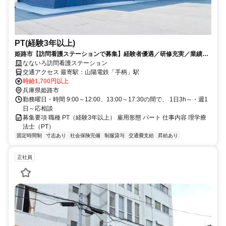
PT(経験3年以上)
姫路市【訪問看護ステーションで募集】経験者優遇／研修充実／業績好
調、業務拡大／男女OK☆
なないろ訪問看護ステーション
交通アクセス 最寄駅：山陽電鉄「手柄」駅
時給1,700円以上
兵庫県姫路市
勤務曜日・時間 9:00～12:00、13:00～17:30の間で、 1日3h～・週1
日～応相談
募集要項 職種 PT（経験3年以上） 雇用形態 パート 仕事内容 理学療
法士（PT）
固定時間制
寸志あり
社会保険完備
制服貸与
交通費支給
昇給あり
正社員