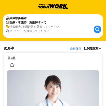
兵庫県
姫路市
医療・看護師・薬剤師すべて
特徴/給与/雇用形態を選択してください
キーワードを選択してください
810件
条件保存
関連度順
正社員