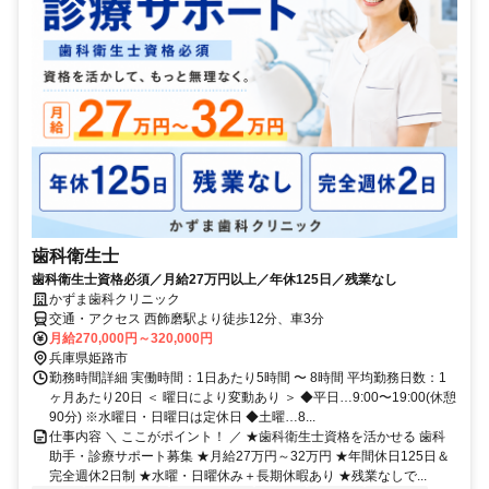
歯科衛生士
歯科衛生士資格必須／月給27万円以上／年休125日／残業なし
かずま歯科クリニック
交通・アクセス 西飾磨駅より徒歩12分、車3分
月給270,000円～320,000円
兵庫県姫路市
勤務時間詳細 実働時間：1日あたり5時間 〜 8時間 平均勤務日数：1
ヶ月あたり20日 ＜ 曜日により変動あり ＞ ◆平日…9:00〜19:00(休憩
90分) ※水曜日・日曜日は定休日 ◆土曜…8...
仕事内容 ＼ ここがポイント！ ／ ★歯科衛生士資格を活かせる 歯科
助手・診療サポート募集 ★月給27万円～32万円 ★年間休日125日＆
完全週休2日制 ★水曜・日曜休み＋長期休暇あり ★残業なしで...