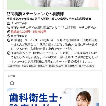
訪問看護ステーションでの看護師
土日祝休みで年収550万円も可能！幅広い病態を学べる訪問看護師。
ゆう株式会社
最寄駅 手柄山平和公園駅 交通アクセス JR山陽本線「手柄山平和公園
駅」から車で3分 〇車通勤OK 〇無料駐車場完備 ★iPad支給により、
月給294,200円～350,000円
業務状況に応じた直行直帰も相談可能です
兵庫県姫路市
勤務時間 8:30〜17:30（休憩60分） ※月平均残業時間：10時間程度
※ほとんど残業なし ＼残業がほとんどない理由／ 全員にiPadを支給
しているため、 訪問の合間や車内でサクッと記...
仕事内容 ＼＼土日祝休みでプライベート充実／／ ✅訪問看護未経験
でも安心の同行研修あり ✅iPad支給！直行直帰OKで残業ほぼなし ✅
オンコールは試用期間後に段階的スタート ✅負担軽減！オンコ...
固定時間制
有資格者歓迎
研修あり
長期休暇あり
土日祝休み
賞与年2回あり
正社員