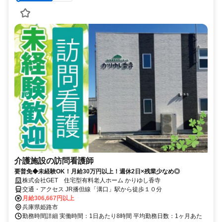
介護施設の訪問看護師
要普免◆未経験OK！月給30万円以上！週休2日×残業少なめ◎
株式会社GET 住宅型有料老人ホーム かりゆし香寺
交通・アクセス JR播但線「溝口」駅から徒歩１０分
月給306,667円以上
兵庫県姫路市
勤務時間詳細 実働時間：1日あたり8時間 平均勤務日数：1ヶ月あた