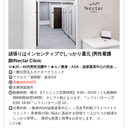
頑張りはインセンティブでしっかり還元 |男性看護
師/Nectar Clinic
☆★20～40代男性活躍中！★☆／痩身・AGA・泌尿器系中心の完全予
約制クリニック／各種インセンティブが収入に直結◎／看護師資格が活
一般社団法人ネクタークリニック
かせる／裁量高くキャリアアップしやすい
アクセス: * 姫路駅 徒歩5分
月給409,000円
兵庫県姫路市
勤務時間・曜日: 【クリニック営業時間】 9:00～20:00（うち勤務時
間8時間/休憩1時間） ※シフト制となります。 * シフトパターン①
9:00~18:00 * シフトパターン② 10:...
仕事内容: ～痩身/AGA/泌尿器系中心～ ～完全予約制プライベートク
リニック～ 患者様の深い悩みに直結する領域で 一人ひとりの経過を
しっかり管理し、 適切な処置と指導をお任せします。 ス...
シフト制