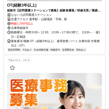
OT(経験3年以上)
姫路市【訪問看護ステーションで募集】経験者優遇／研修充実／業績好
調、業務拡大／男女OK☆
なないろ訪問看護ステーション
交通アクセス 最寄駅：山陽電鉄「手柄」駅
時給1,700円以上
兵庫県姫路市
勤務曜日・時間 9:00～12:00、13:00～17:30の間で、 1日3h～・週1
日～応相談
募集要項 職種 OT（経験3年以上） 雇用形態 パート 仕事内容 作業療
法士（OT）
固定時間制
寸志あり
社会保険完備
制服貸与
交通費支給
昇給あり
アルバイト・パート