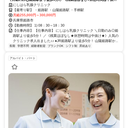
⭐》人気のクリニック求人出ました✨✨
にしはら乳腺クリニック
【最寄り駅】 ・姫路駅 ・山陽姫路駅 ・手柄駅
月給255,000円～300,000円
兵庫県姫路市
【勤務時間】 1) 08：30～18：30
【仕事内容】 【仕事内容】 にしはら乳腺クリニック ＼日勤のみ◎姫
路駅より徒歩5分！ ／《残業ほぼなし★休憩時間は中抜け★》人気の
クリニック求人出ました♪♪ ●JR姫路駅より徒歩5分！ 山陽姫路駅か...
長期
学歴不問
経験者歓迎
ブランクOK
シフト制
昇給あり
アルバイト・パート