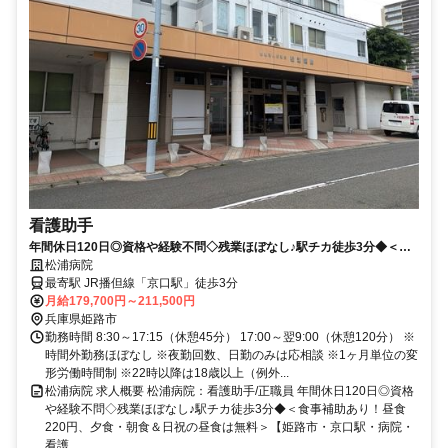
看護助手
年間休日120日◎資格や経験不問◇残業ほぼなし♪駅チカ徒歩3分◆＜食
事補助あり！昼食220円、夕食・朝食＆日祝の昼食は無料＞【姫路市・
松浦病院
京口駅・病院・看護助手・正職員】
最寄駅 JR播但線「京口駅」徒歩3分
月給179,700円～211,500円
兵庫県姫路市
勤務時間 8:30～17:15（休憩45分） 17:00～翌9:00（休憩120分） ※
時間外勤務ほぼなし ※夜勤回数、日勤のみは応相談 ※1ヶ月単位の変
形労働時間制 ※22時以降は18歳以上（例外...
松浦病院 求人概要 松浦病院：看護助手/正職員 年間休日120日◎資格
や経験不問◇残業ほぼなし♪駅チカ徒歩3分◆＜食事補助あり！昼食
220円、夕食・朝食＆日祝の昼食は無料＞【姫路市・京口駅・病院・
看護...