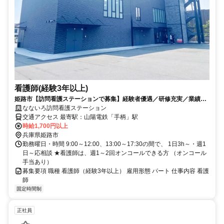
看護師(経験3年以上)
姫路市【訪問看護ステーションで募集】経験者優遇／研修充実／業績好
調、業務拡大／男女OK☆
なないろ訪問看護ステーション
交通アクセス 最寄駅：山陽電鉄「手柄」駅
時給1,700円以上
兵庫県姫路市
勤務曜日・時間 9:00～12:00、13:00～17:30の間で、 1日3h～・週1
日～応相談 ★看護師は、週1～2回オンコールできる方 （オンコール
手当あり）
募集要項 職種 看護師（経験3年以上） 雇用形態 パート 仕事内容 看護
師
固定時間制
正社員