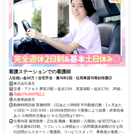
看護ステーションでの看護師
入社祝い金30万！住宅手当・賞与年2回・社用車貸与等好待遇◎
株式会社楽生
交通・アクセス 夢前川駅～徒歩13分、英賀保駅～徒歩17分、JR姫路
駅～も通勤圏内◎
月給279,600円以上
兵庫県姫路市
勤務時間詳細 実働時間：1日あたり8時間 平均勤務日数：1ヶ月あた
り18日 〜 23日 9:00～18:00(休憩60分) ※業務により始業・終業前後
あり ※時間外労働あり ※小児訪問は7:40〜...
仕事内容 雇用形態：正社員 職種：看護師 ✅入職祝い金30万円あり！
✅完全週休2日制、リフレッシュ休暇あり ✅訪問看護未経験の方も同
行訪問からスタート ✅看護師、リハビリスタッフ、事務員が連携 ✅...