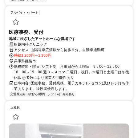
アルバイト・パート
医療事務、受付
地域に根ざしたアットホームな職場です
船越内科クリニック
アクセス: 山陽電車広畑駅から徒歩５分、自動車通勤可
時給1,200円～1,300円
兵庫県姫路市
勤務時間・曜日: シフト制 月曜日から土曜日 9：00～12：00
16：00～19：00 週３～４コマ 日曜日、祝日、木曜日と土曜日は午後
休診 患者数により残業の可能性あり
仕事内容: 医療事務、受付業務。電子カルテ(レセコン)及びレジ打ち作
業あります。経験者優遇します。
交通費支給
駅近5分以内
シフト制
昇給あり
正社員