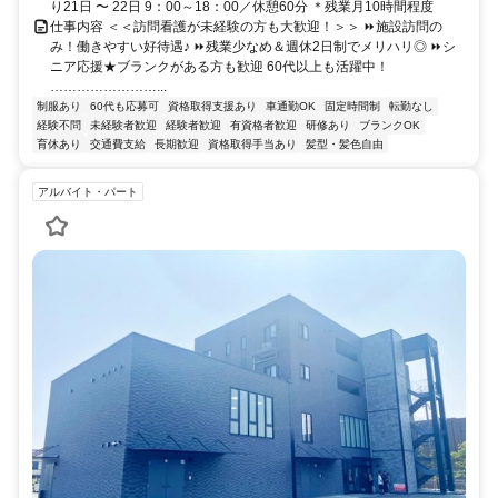
り21日 〜 22日 9：00～18：00／休憩60分 ＊残業月10時間程度
仕事内容 ＜＜訪問看護が未経験の方も大歓迎！＞＞ ⏩施設訪問の
み！働きやすい好待遇♪ ⏩残業少なめ＆週休2日制でメリハリ◎ ⏩シ
ニア応援★ブランクがある方も歓迎 60代以上も活躍中！
……………………...
制服あり
60代も応募可
資格取得支援あり
車通勤OK
固定時間制
転勤なし
経験不問
未経験者歓迎
経験者歓迎
有資格者歓迎
研修あり
ブランクOK
育休あり
交通費支給
長期歓迎
資格取得手当あり
髪型・髪色自由
アルバイト・パート