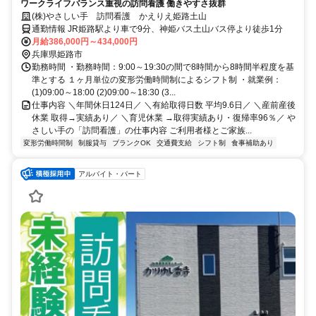
ワークライフバランス重視の訪問看護 働きやすさ抜群
(株)やさしい手 訪問看護 かえりえ姫路土山
通勤情報 JR姫路駅より車で9分、神姫バス土山バス停より徒歩1分
月給386,000円～434,000円
兵庫県姫路市
勤務時間 ・勤務時間：9:00～19:30の間で8時間から8時間半程度を基
準とする １ヶ月単位の変形労働時間制によるシフト制 ・就業例：
(1)09:00～18:00 (2)09:00～18:30 (3...
仕事内容 ＼年間休日124日／ ＼有給取得日数 平均9.6日／ ＼産前産後
休業 取得→実績あり／ ＼育児休業 →取得実績あり・復帰率96％／ や
さしい手の「訪問看護」の仕事内容 ご利用者様とご家族...
変形労働時間制
制服貸与
ブランクOK
交通費支給
シフト制
食事補助あり
アルバイト・パート