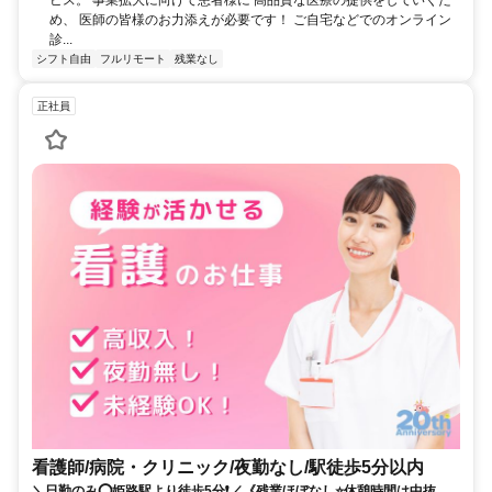
ビス。 事業拡大に向けて患者様に 高品質な医療の提供をしていくた
め、 医師の皆様のお力添えが必要です！ ご自宅などでのオンライン
診...
シフト自由
フルリモート
残業なし
正社員
看護師/病院・クリニック/夜勤なし/駅徒歩5分以内
＼日勤のみ⭕姫路駅より徒歩5分❗️／《残業ほぼなし⭐休憩時間は中抜け