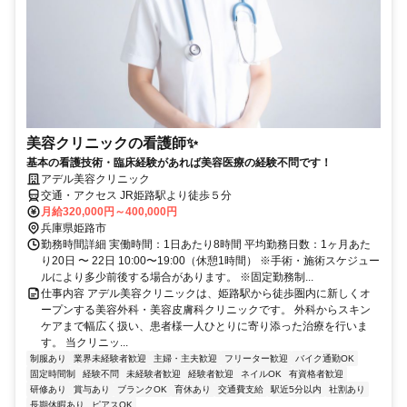
美容クリニックの看護師✨
基本の看護技術・臨床経験があれば美容医療の経験不問です！
アデル美容クリニック
交通・アクセス JR姫路駅より徒歩５分
月給320,000円～400,000円
兵庫県姫路市
勤務時間詳細 実働時間：1日あたり8時間 平均勤務日数：1ヶ月あた
り20日 〜 22日 10:00〜19:00（休憩1時間） ※手術・施術スケジュー
ルにより多少前後する場合があります。 ※固定勤務制...
仕事内容 アデル美容クリニックは、姫路駅から徒歩圏内に新しくオ
ープンする美容外科・美容皮膚科クリニックです。 外科からスキン
ケアまで幅広く扱い、患者様一人ひとりに寄り添った治療を行いま
す。 当クリニッ...
制服あり
業界未経験者歓迎
主婦・主夫歓迎
フリーター歓迎
バイク通勤OK
固定時間制
経験不問
未経験者歓迎
経験者歓迎
ネイルOK
有資格者歓迎
研修あり
賞与あり
ブランクOK
育休あり
交通費支給
駅近5分以内
社割あり
長期休暇あり
ピアスOK