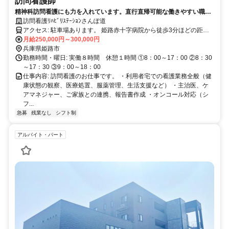
訪問看護師
精神科訪問看護にも力を入れています。直行直帰可能な働きやすい職場
です。管理業務に興味のある方歓迎。訪問のみの業務も可。
訪問看護ﾘﾊﾋﾞﾘｽﾃｰｼｮﾝさんぽ道
アクセス: 駐車場あります。 姫路赤十字病院から徒歩3分ほどの距離
月給250,000円～300,000円
にあります。 姫路市東夢前台3丁目68-1
兵庫県姫路市
勤務時間・曜日: 実働８時間 休憩１時間 ①8：00～17：00 ②8：30
～17：30 ③9：00～18：00
仕事内容: 訪問看護のお仕事です。 ・利用者宅での看護業務全般（健
康状態の観察、医療処置、服薬管理、生活支援など） ・主治医、ケ
アマネジャー、ご家族との連携、報告書作成 ・オンコール対応（シ
フ...
急募
残業なし
シフト制
アルバイト・パート