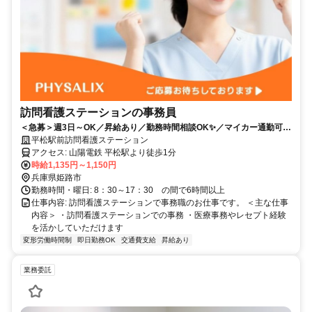
訪問看護ステーションの事務員
＜急募＞週3日～OK／昇給あり／勤務時間相談OK✨／マイカー通勤可
（駐車場あり）
平松駅前訪問看護ステーション
アクセス: 山陽電鉄 平松駅より徒歩1分
時給1,135円～1,150円
兵庫県姫路市
勤務時間・曜日: 8：30～17：30 の間で6時間以上
仕事内容: 訪問看護ステーションで事務職のお仕事です。 ＜主な仕事
内容＞ ・訪問看護ステーションでの事務 ・医療事務やレセプト経験
を活かしていただけます
変形労働時間制
即日勤務OK
交通費支給
昇給あり
業務委託