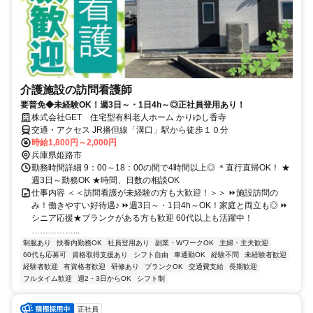
介護施設の訪問看護師
要普免◆未経験OK！週3日～・1日4h～◎正社員登用あり！
株式会社GET 住宅型有料老人ホーム かりゆし香寺
交通・アクセス JR播但線「溝口」駅から徒歩１０分
時給1,800円～2,000円
兵庫県姫路市
勤務時間詳細 9：00～18：00の間で4時間以上◎ ＊直行直帰OK！ ★
週3日～勤務OK ★時間、日数の相談OK
仕事内容 ＜＜訪問看護が未経験の方も大歓迎！＞＞ ⏩施設訪問の
み！働きやすい好待遇♪ ⏩週3日～・1日4h～OK！家庭と両立も◎ ⏩
シニア応援★ブランクがある方も歓迎 60代以上も活躍中！
……………...
制服あり
扶養内勤務OK
社員登用あり
副業・WワークOK
主婦・主夫歓迎
60代も応募可
資格取得支援あり
シフト自由
車通勤OK
経験不問
未経験者歓迎
経験者歓迎
有資格者歓迎
研修あり
ブランクOK
交通費支給
長期歓迎
フルタイム歓迎
週2・3日からOK
シフト制
正社員