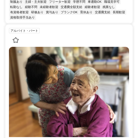
制服あり
主婦・主夫歓迎
フリーター歓迎
学歴不問
車通勤OK
職場見学可
転勤なし
経験不問
未経験者歓迎
交通費全額支給
経験者歓迎
残業なし
有資格者歓迎
研修あり
賞与あり
ブランクOK
育休あり
交通費支給
長期歓迎
資格取得手当あり
アルバイト・パート