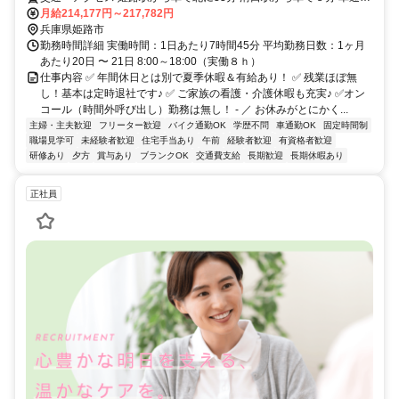
OK！（駐車場有）
月給214,177円～217,782円
兵庫県姫路市
勤務時間詳細 実働時間：1日あたり7時間45分 平均勤務日数：1ヶ月
あたり20日 〜 21日 8:00～18:00（実働８ｈ）
仕事内容 ✅ 年間休日とは別で夏季休暇＆有給あり！ ✅ 残業ほぼ無
し！基本は定時退社です♪ ✅ ご家族の看護・介護休暇も充実♪ ✅オン
コール（時間外呼び出し）勤務は無し！ - ／ お休みがとにかく...
主婦・主夫歓迎
フリーター歓迎
バイク通勤OK
学歴不問
車通勤OK
固定時間制
職場見学可
未経験者歓迎
住宅手当あり
午前
経験者歓迎
有資格者歓迎
研修あり
夕方
賞与あり
ブランクOK
交通費支給
長期歓迎
長期休暇あり
正社員