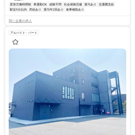
変形労働時間制
車通勤OK
経験不問
社会保険完備
賞与あり
交通費支給
駅近5分以内
昇給あり
賞与年2回あり
食事補助あり
同じ企業の求人
アルバイト・パート