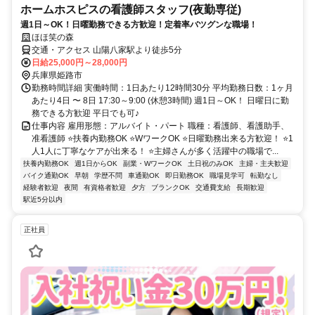
ホームホスピスの看護師スタッフ(夜勤専従)
週1日～OK！日曜勤務できる方歓迎！定着率バツグンな職場！
ほほ笑の森
交通・アクセス 山陽八家駅より徒歩5分
日給25,000円～28,000円
兵庫県姫路市
勤務時間詳細 実働時間：1日あたり12時間30分 平均勤務日数：1ヶ月
あたり4日 〜 8日 17:30～9:00 (休憩3時間) 週1日～OK！ 日曜日に勤
務できる方歓迎 平日でも可♪
仕事内容 雇用形態：アルバイト・パート 職種：看護師、看護助手、
准看護師 ⭐扶養内勤務OK ⭐WワークOK ⭐日曜勤務出来る方歓迎！ ⭐1
人1人に丁寧なケアが出来る！ ⭐主婦さんが多く活躍中の職場で...
扶養内勤務OK
週1日からOK
副業・WワークOK
土日祝のみOK
主婦・主夫歓迎
バイク通勤OK
早朝
学歴不問
車通勤OK
即日勤務OK
職場見学可
転勤なし
経験者歓迎
夜間
有資格者歓迎
夕方
ブランクOK
交通費支給
長期歓迎
駅近5分以内
正社員