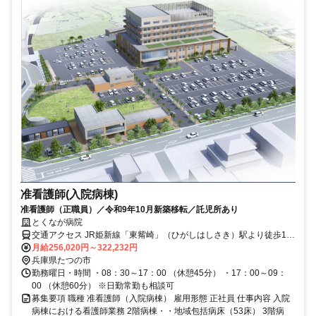
准看護師(入院病棟)
准看護師（正職員）／令和9年10月新築移転／託児所あり
とくなが病院
交通アクセス JR姫新線「東觜崎」（ひがしはしさき）駅より徒歩10
分
月給256,020円～322,232円
兵庫県たつの市
勤務曜日・時間 ・08：30～17：00 （休憩45分） ・17：00～09：
00 （休憩60分） ※日勤常勤も相談可
募集要項 職種 准看護師（入院病棟） 雇用形態 正社員 仕事内容 入院
病棟における看護師業務 2階病棟・・地域包括病床（53床） 3階病