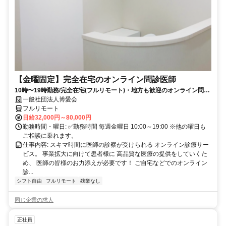
【金曜固定】完全在宅のオンライン問診医師
10時〜19時勤務/完全在宅(フルリモート)・地方も歓迎のオンライン問診
業務
一般社団法人博愛会
フルリモート
日給32,000円～80,000円
勤務時間・曜日: ✅勤務時間 毎週金曜日 10:00～19:00 ※他の曜日も
ご相談に乗れます。
仕事内容: スキマ時間に医師の診察が受けられる オンライン診療サー
ビス。 事業拡大に向けて患者様に 高品質な医療の提供をしていくた
め、 医師の皆様のお力添えが必要です！ ご自宅などでのオンライン
診...
シフト自由
フルリモート
残業なし
同じ企業の求人
正社員