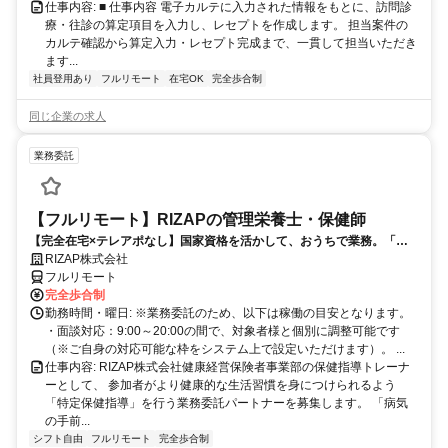
仕事内容: ■ 仕事内容 電子カルテに入力された情報をもとに、訪問診
療・往診の算定項目を入力し、レセプトを作成します。 担当案件の
カルテ確認から算定入力・レセプト完成まで、一貫して担当いただき
ます...
社員登用あり
フルリモート
在宅OK
完全歩合制
同じ企業の求人
業務委託
【フルリモート】RIZAPの管理栄養士・保健師
【完全在宅×テレアポなし】国家資格を活かして、おうちで業務。「も
う一つの安心」を。主婦・Wワーカー活躍中！「平日の日中だけ」「夕
RIZAP株式会社
方以降の数時間だけ」など、生活リズムに合わせた時間調整が可能で
フルリモート
す。1件ごとの成果報酬型だから、頑張った分だけ手応えのある収入
完全歩合制
に。充実のサポート体制で、安心の在宅ワークを始めませんか？
勤務時間・曜日: ※業務委託のため、以下は稼働の目安となります。
・面談対応：9:00～20:00の間で、対象者様と個別に調整可能です
（※ご自身の対応可能な枠をシステム上で設定いただけます）。 ...
仕事内容: RIZAP株式会社健康経営保険者事業部の保健指導トレーナ
ーとして、 参加者がより健康的な生活習慣を身につけられるよう
「特定保健指導」を行う業務委託パートナーを募集します。 「病気
の手前...
シフト自由
フルリモート
完全歩合制