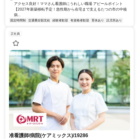
アクセス良好！ママさん看護師にうれしい職場 アピールポイント
【2027年新築移転予定！急性期から在宅まで支えるたつの市の中核
病...
固定時間制
交通費全額支給
経験者歓迎
有資格者歓迎
育休あり
託児所あり
正社員
准看護師/病院(ケアミックス)/19286