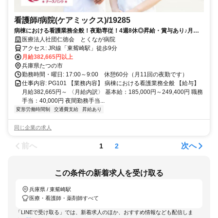
看護師/病院(ケアミックス)/19285
病棟における看護業務全般！夜勤専従！4週8休◎昇給・賞与あり♪月給
38万円～の高給与◎残業ほぼなし！マイカー通勤可◎駅チカ♪
医療法人社団仁徳会 とくなが病院
アクセス: JR線「東觜崎駅」徒歩9分
月給382,665円以上
兵庫県たつの市
勤務時間・曜日: 17:00～9:00 休憩60分（月11回の夜勤です）
仕事内容: PG101 【業務内容】 病棟における看護業務全般 【給与】
月給382,665円～ 〈月給内訳〉 基本給：185,000円～249,400円 職務
手当：40,000円 夜間勤務手当...
変形労働時間制
交通費支給
昇給あり
同じ企業の求人
前へ
次へ
1
2
この条件の新着求人を受け取る
兵庫県 / 東觜崎駅
医療・看護師・薬剤師すべて
「LINEで受け取る」では、新着求人のほか、おすすめ情報なども配信しま