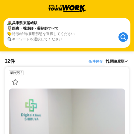
兵庫県
東觜崎駅
医療・看護師・薬剤師すべて
特徴/給与/雇用形態を選択してください
キーワードを選択してください
32件
条件保存
関連度順
業務委託