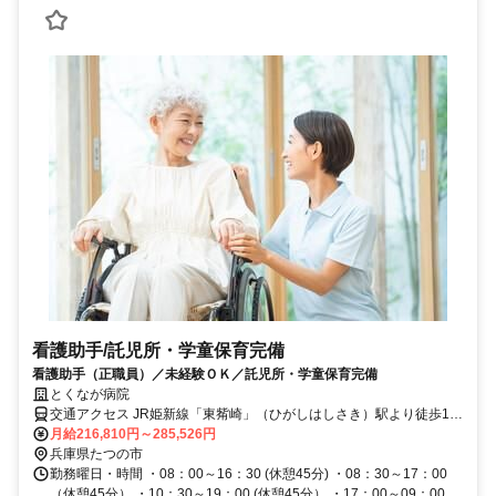
看護助手/託児所・学童保育完備
看護助手（正職員）／未経験ＯＫ／託児所・学童保育完備
とくなが病院
交通アクセス JR姫新線「東觜崎」（ひがしはしさき）駅より徒歩10
分
月給216,810円～285,526円
兵庫県たつの市
勤務曜日・時間 ・08：00～16：30 (休憩45分) ・08：30～17：00
（休憩45分） ・10：30～19：00 (休憩45分） ・17：00～09：00