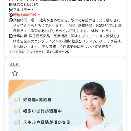
株式会社EdgeX
フルリモート
時給3,000円以上
勤務時間・曜日: 選考を進めながら、双方の希望の合うよう擦り合わ
せができたらと考えております。 （例） 勤務時間：月20時間以上 勤
務曜日：※希望があればなるべくお応えします。 休暇・休日：...
仕事内容: 医療用医薬品・医療機器に関するプロモーション資材およ
び広告記事のコンプライアンス(薬機法)及びメディカルチェック業務
をお願いします。 主な業務： * 作成要領に基づいた資材審査 * ...
シフト自由
フルリモート
週2・3日からOK
正社員