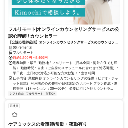
フルリモート|オンラインカウンセリングサービスの公
認心理師 / カウンセラー
【公認心理師必須】オンラインカウンセリングサービスのカウンセラー
募集｜30-50代女性活躍中
(株)remental
フルリモート
時給1,500円～5,400円
勤務時間・曜日: 勤務地 * フルリモート（日本全国・海外在住でも可
能） 勤務時間 * 自由（ご自身のスケジュールに合わせて対応可能） *
平日夜・土日祝の対応が可能な方大歓迎！ * 空き時間...
仕事内容: 業務内容 オンラインカウンセリングの提供（ビデオ・チャ
ット形式） 利用者の心の整理や目標設定のサポート プラン作成・進
捗管理 （1セッション：30〜60分） 必要に応じた他カウンセラ...
シフト自由
フルリモート
在宅OK
正社員
ケアミックスの看護師/常勤・夜勤有り