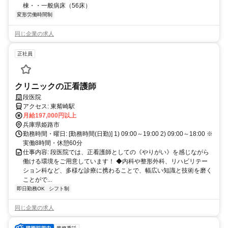
棟・・一般病床（56床）
変形労働時間制
同じ企業の求人
正社員
クリニックの正看護師
段医院
アクセス: 東觜崎駅
月給197,000円以上
兵庫県姫路市
勤務時間・曜日: [勤務時間(日勤)] 1) 09:00～19:00 2) 09:00～18:00 ※
実働8時間・休憩60分
仕事内容: 段医院では、正看護師としての《やりがい》を感じながら
働ける環境をご用意しています！ ◆内科や整形外科、リハビリテー
ション科など、多様な診療に携わることで、幅広い知識と技術を磨く
ことがで...
即日勤務OK
シフト制
同じ企業の求人