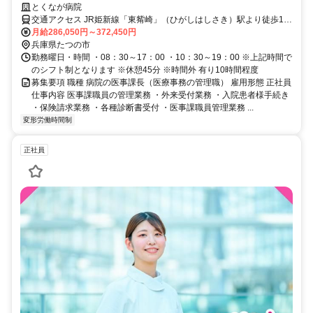
とくなが病院
交通アクセス JR姫新線「東觜崎」（ひがしはしさき）駅より徒歩10
分
月給286,050円～372,450円
兵庫県たつの市
勤務曜日・時間 ・08：30～17：00 ・10：30～19：00 ※上記時間で
のシフト制となります ※休憩45分 ※時間外 有り10時間程度
募集要項 職種 病院の医事課長（医療事務の管理職） 雇用形態 正社員
仕事内容 医事課職員の管理業務 ・外来受付業務 ・入院患者様手続き
・保険請求業務 ・各種診断書受付 ・医事課職員管理業務 ...
変形労働時間制
正社員