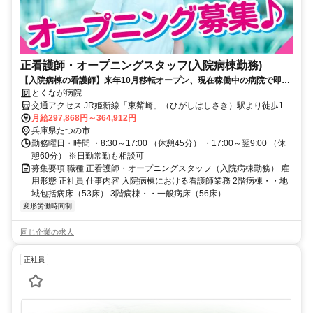
正看護師・オープニングスタッフ(入院病棟勤務)
【入院病棟の看護師】来年10月移転オープン、現在稼働中の病院で即勤
務できる方☆
とくなが病院
交通アクセス JR姫新線「東觜崎」（ひがしはしさき）駅より徒歩10
分
月給297,868円～364,912円
兵庫県たつの市
勤務曜日・時間 ・8:30～17:00 （休憩45分） ・17:00～翌9:00 （休
憩60分） ※日勤常勤も相談可
募集要項 職種 正看護師・オープニングスタッフ（入院病棟勤務） 雇
用形態 正社員 仕事内容 入院病棟における看護師業務 2階病棟・・地
域包括病床（53床） 3階病棟・・一般病床（56床）
変形労働時間制
同じ企業の求人
正社員