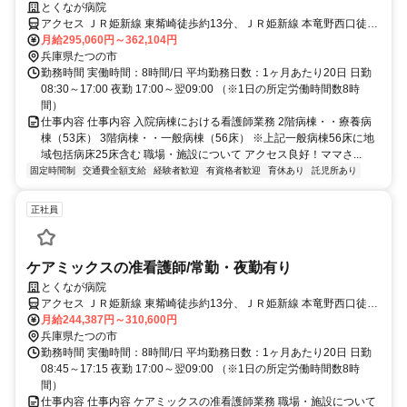
とくなが病院
アクセス ＪＲ姫新線 東觜崎徒歩約13分、ＪＲ姫新線 本竜野西口徒歩
約31分、ＪＲ姫新線 播磨新宮南口徒歩約57分
月給295,060円～362,104円
兵庫県たつの市
勤務時間 実働時間：8時間/日 平均勤務日数：1ヶ月あたり20日 日勤
08:30～17:00 夜勤 17:00～翌09:00 （※1日の所定労働時間数8時
間）
仕事内容 仕事内容 入院病棟における看護師業務 2階病棟・・療養病
棟（53床） 3階病棟・・一般病棟（56床） ※上記一般病棟56床に地
域包括病床25床含む 職場・施設について アクセス良好！ママさ...
固定時間制
交通費全額支給
経験者歓迎
有資格者歓迎
育休あり
託児所あり
正社員
ケアミックスの准看護師/常勤・夜勤有り
とくなが病院
アクセス ＪＲ姫新線 東觜崎徒歩約13分、ＪＲ姫新線 本竜野西口徒歩
約31分、ＪＲ姫新線 播磨新宮南口徒歩約57分
月給244,387円～310,600円
兵庫県たつの市
勤務時間 実働時間：8時間/日 平均勤務日数：1ヶ月あたり20日 日勤
08:45～17:15 夜勤 17:00～翌09:00 （※1日の所定労働時間数8時
間）
仕事内容 仕事内容 ケアミックスの准看護師業務 職場・施設について