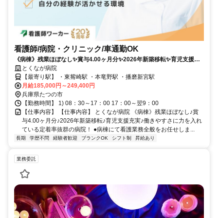
看護師/病院・クリニック/車通勤OK
《病棟》残業ほぼなし✨賞与4.00ヶ月分✨2026年新築移転✨育児支援充
実✨働きやすさに力を入れている定着率抜群の病院❗️
とくなが病院
【最寄り駅】 ・東觜崎駅 ・本竜野駅 ・播磨新宮駅
月給185,000円～249,400円
兵庫県たつの市
【勤務時間】 1) 08：30～17：00 17：00～翌9：00
【仕事内容】 【仕事内容】 とくなが病院 《病棟》残業ほぼなし♪賞
与4.00ヶ月分♪2026年新築移転♪育児支援充実♪働きやすさに力を入れ
ている定着率抜群の病院！ ●病棟にて看護業務全般をお任せしま...
長期
学歴不問
経験者歓迎
ブランクOK
シフト制
昇給あり
業務委託