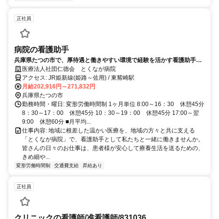
正社員
病院の看護助手
兵庫県たつの市で、厚待遇と働きやすい環境で経験を活かす看護助手に
活躍の場があります。
医療法人社団仁德会 とくなが病院
アクセス: JR姫新線(姫路～佐用) / 東觜崎駅
月給202,916円～271,832円
兵庫県たつの市
勤務時間・曜日: 変形労働時間制 1ヶ月単位 8:00～16：30 休憩45分
8：30～17：00 休憩45分 10：30～19：00 休憩45分 17:00～翌
9:00 休憩60分 ■月平均...
仕事内容: 地域に根差した温かい医療を、地域の方々と共に支える
「とくなが病院」で、看護助手として私たちと一緒に働きませんか。
皆さんの日々のお仕事は、患者様が安心して療養生活を送るための、
きめ細や...
変形労働時間制
交通費支給
昇給あり
正社員
クリニックの看護師/准看護師/831036