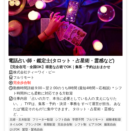
電話占い師・鑑定士(タロット・占星術・霊感など)
【完全在宅・全国OK】得意な占術でOK｜集客・予約はおまかせ
株式会社ティーワイ・ピー
フルリモート
完全歩合制
勤務時間詳細 9:00～翌２:00のうち8時間 (最短4時間～応相談) ＊シフ
ト時間外にも柔軟に対応できる方歓迎
仕事内容 「占いの力で、本当に必要としている人の 支えになりた
い。」 TYPは、集客・予約・決済・事務を すべて運営が担当。 あな
たは“鑑定そのもの”に集中できます。 タロット・占星術・霊感な
ど、...
主婦・主夫歓迎
フリーター歓迎
シフト自由
学歴不問
フルリモート
経験者歓迎
ネイルOK
ブランクOK
長期歓迎
完全歩合制
シフト制
ピアスOK
服装自由
ひげOK
髪型・髪色自由