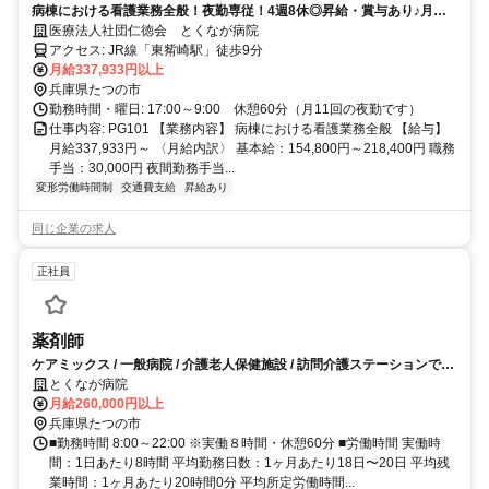
病棟における看護業務全般！夜勤専従！4週8休◎昇給・賞与あり♪月給
33万円～の高給与◎残業ほぼなし！マイカー通勤可◎駅チカ♪
医療法人社団仁徳会 とくなが病院
アクセス: JR線「東觜崎駅」徒歩9分
月給337,933円以上
兵庫県たつの市
勤務時間・曜日: 17:00～9:00 休憩60分（月11回の夜勤です）
仕事内容: PG101 【業務内容】 病棟における看護業務全般 【給与】
月給337,933円～ 〈月給内訳〉 基本給：154,800円～218,400円 職務
手当：30,000円 夜間勤務手当...
変形労働時間制
交通費支給
昇給あり
同じ企業の求人
正社員
薬剤師
ケアミックス / 一般病院 / 介護老人保健施設 / 訪問介護ステーションでの
薬剤師の業務全般となります！
とくなが病院
月給260,000円以上
兵庫県たつの市
■勤務時間 8:00～22:00 ※実働８時間・休憩60分 ■労働時間 実働時
間：1日あたり8時間 平均勤務日数：1ヶ月あたり18日〜20日 平均残
業時間：1ヶ月あたり20時間0分 平均所定労働時間...