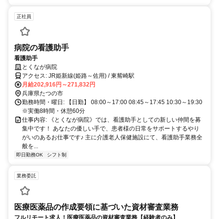
正社員
病院の看護助手
看護助手
とくなが病院
アクセス: JR姫新線(姫路～佐用) / 東觜崎駅
月給202,916円～271,832円
兵庫県たつの市
勤務時間・曜日: 【日勤】 08:00～17:00 08:45～17:45 10:30～19:30
※実働8時間・休憩60分
仕事内容: 《とくなが病院》では、看護助手としての新しい仲間を募
集中です！ あなたの優しい手で、患者様の日常をサポートするやり
がいのあるお仕事です♪ 主に介護老人保健施設にて、看護助手業務全
般を...
即日勤務OK
シフト制
業務委託
医療医薬品の作成要領に基づいた資材審査業務
フルリモート求人！医療医薬品の資材審査業務【経験者のみ】