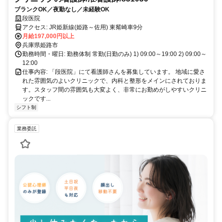
ブランクOK／夜勤なし／未経験OK
段医院
アクセス: JR姫新線(姫路～佐用) 東觜崎車9分
月給197,000円以上
兵庫県姫路市
勤務時間・曜日: 勤務体制 常勤(日勤のみ) 1) 09:00～19:00 2) 09:00～
12:00
仕事内容: 「段医院」にて看護師さんを募集しています。 地域に愛さ
れた雰囲気のよいクリニックで、内科と整形をメインにされておりま
す。スタッフ間の雰囲気も大変よく、非常にお勤めがしやすいクリニ
ックです...
シフト制
業務委託