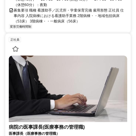
（休憩60分）：夜勤
募集要項 職種 看護助手／託児所・学童保育完備 雇用形態 正社員 仕
事内容 入院病棟における看護助手業務 2階病棟・・地域包括病床
（53床） 3階病棟・・一般病床（56床）
変形労働時間制
正社員
病院の医事課長(医療事務の管理職)
医事課長（医療事務の管理職）