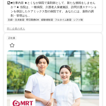
■仕事内容 ★とくなが病院で薬剤師として、新たな挑戦をしません
か？★ 当院は、一般病院、介護老人保健施設、訪問介護ステーショ
ンを併設したケアミックス型の病院です。 あなたには、薬剤の調
剤・管理はも...
主婦・主夫歓迎
即日勤務OK
経験者歓迎
フルタイム歓迎
シフト制
同じ企業の求人
正社員