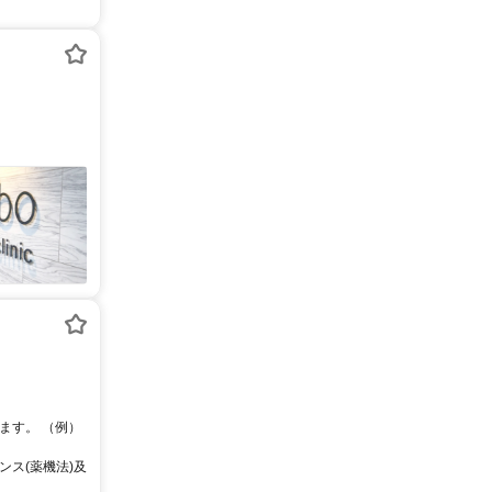
ます。 （例）
ス(薬機法)及