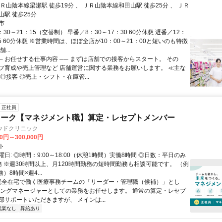
Ｒ山陰本線梁瀬駅 徒歩19分 、 ＪＲ山陰本線和田山駅 徒歩25分 、 ＪＲ
山駅 徒歩25分
市
：30～21：15（交替制） 早番／8：30～17：30 60分休憩 遅番／12：
15 60分休憩 ※営業時間は、ほぼ全店が10：00～21：00と短いのも特徴
...
── お任せする仕事内容 ── まずは店舗での接客からスタート。 その
フ育成や売上管理など 店舗運営に関する業務をお願いします。 ≪主な
◎接客 ◎売上・シフト・在庫管...
正社員
ワーク【マネジメント職】算定・レセプトメンバー
ウドクリニック
00円～300,000円
ト
日: ◎時間：9:00～18:00（休憩1時間）実働8時間 ◎日数：平日のみ
務 ※週30時間以上、月120時間勤務の短時間勤務も相談可能です。 （例
）8時間×週4...
 完全在宅で働く医療事務チームの「リーダー・管理職（候補）」とし
イングマネージャーとしての業務をお任せします。 通常の算定・レセプ
部サポートいただきますが、 メインは...
残業なし
昇給あり