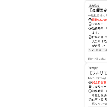
業務委託
【金曜固
一般社団法人
日給32,00
フルリモー
勤務時間・曜
ます。
仕事内容:
大に向けて
が必要です！
シフト自由
フ
同じ企業の求人
業務委託
【フルリモ
RIZAP株式会
完全歩合制
フルリモー
勤務時間・
者様と個別
仕事内容:
慣を身につ