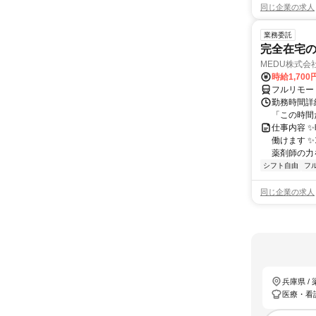
同じ企業の求人
業務委託
完全在宅
MEDU株式会
時給1,70
フルリモー
勤務時間詳細
「この時間
仕事内容 
働けます 
薬剤師の力を
シフト自由
フ
同じ企業の求人
兵庫県 /
医療・看