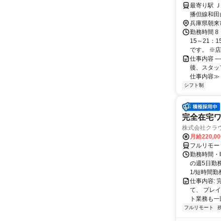
最寄り駅 Ｊ
播但線和田
兵庫県朝来
勤務時間 8
15～21：
です。 ※店舗
仕事内容 
後、スタッ
仕事内容≫ 
シフト制
完全在宅
株式会社クラ
月給220,0
フルリモー
勤務時間・曜
の週5日勤
1/短時間勤務
仕事内容:
て、 プレ
ト業務も一
フルリモート