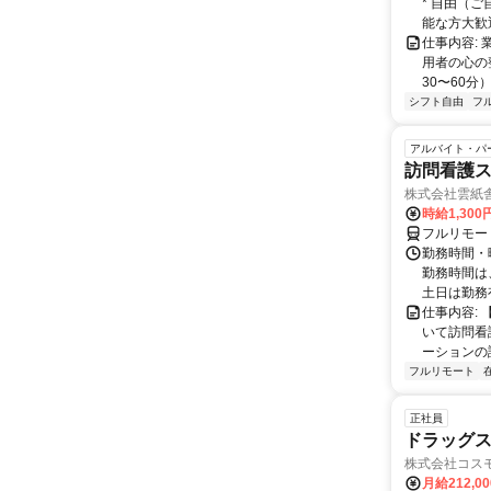
* 自由（
能な方大歓迎！
仕事内容:
用者の心の
30〜60分
シフト自由
フ
アルバイト・パ
訪問看護
株式会社雲紙
時給1,300
フルリモー
勤務時間・曜
勤務時間は
土日は勤務
仕事内容:
いて訪問看
ーションの
フルリモート
正社員
ドラッグス
株式会社コス
月給212,0