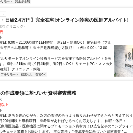
ルリモート
完全歩合制
ート
・日給2.4万円】完全在宅!オンライン診療の医師アルバイト!
c(ヨボウクリニック)
0円
ト
日: 9:00～21:00の間で1日4時間、週2日～勤務OK！ 在宅勤務（フル
※平日のみ勤務可！ ※土日勤務可能な方歓迎！ ＜例＞9:00～13:00、
...
 フルリモートでオンライン診療サービスを実施する医師アルバイトを募
す。 9時～21時の間で1日4時間、週2日～OK！ リモートPC・スマホ支
種別】 クリニック（保険...
フルリモート
残業なし
在宅OK
品の作成要領に基づいた資材審査業務
X
0円以上
ト
曜日: 選考を進めながら、双方の希望の合うよう擦り合わせができたらと考えており
月20時間以上 勤務曜日：※希望があればなるべくお応えします。 休暇・休日：...
 医療用医薬品・医療機器に関するプロモーション資材および広告記事のコンプライアン
チェック業務をお願いします。 主な業務： * 作成要領に基づいた資材審査 * ...