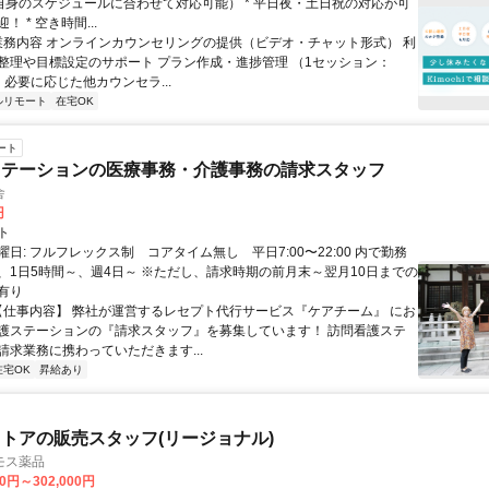
ご自身のスケジュールに合わせて対応可能） * 平日夜・土日祝の対応が可
 * 空き時間...
 業務内容 オンラインカウンセリングの提供（ビデオ・チャット形式） 利
整理や目標設定のサポート プラン作成・進捗管理 （1セッション：
） 必要に応じた他カウンセラ...
ルリモート
在宅OK
ート
ステーションの医療事務・介護事務の請求スタッフ
舎
円
ト
日: フルフレックス制 コアタイム無し 平日7:00〜22:00 内で勤務
、1日5時間～、週4日～ ※ただし、請求時期の前月末～翌月10日までの
有り
 【仕事内容】 弊社が運営するレセプト代行サービス『ケアチーム』 にお
護ステーションの『請求スタッフ』を募集しています！ 訪問看護ステ
請求業務に携わっていただきます...
在宅OK
昇給あり
トアの販売スタッフ(リージョナル)
モス薬品
00円～302,000円