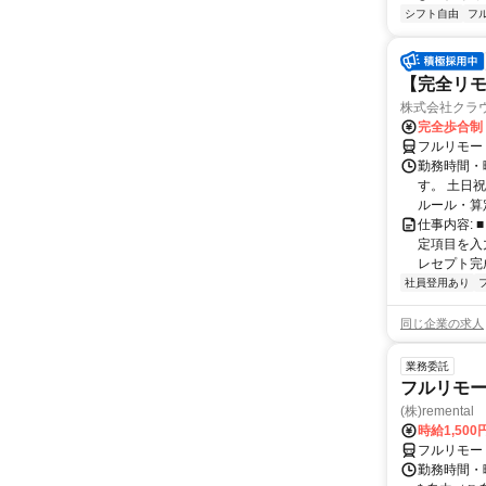
シフト自由
フ
【完全リモ
株式会社クラ
完全歩合制
フルリモー
勤務時間・
す。 土日
ルール・算
仕事内容:
定項目を入
レセプト完
社員登用あり
同じ企業の求人
業務委託
フルリモー
(株)remental
時給1,500
フルリモー
勤務時間・