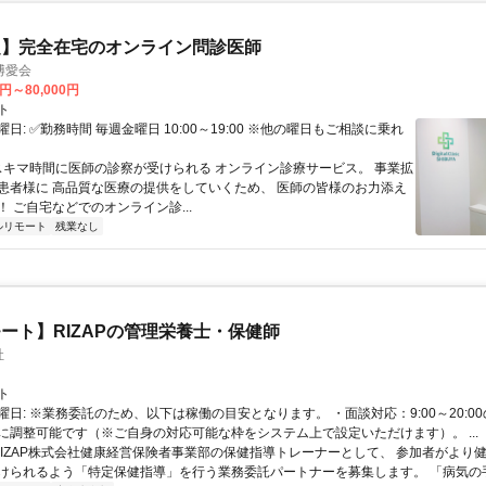
定】完全在宅のオンライン問診医師
博愛会
0円～80,000円
ト
日: ✅勤務時間 毎週金曜日 10:00～19:00 ※他の曜日もご相談に乗れ
 スキマ時間に医師の診察が受けられる オンライン診療サービス。 事業拡
患者様に 高品質な医療の提供をしていくため、 医師の皆様のお力添え
 ご自宅などでのオンライン診...
ルリモート
残業なし
ート】RIZAPの管理栄養士・保健師
社
ト
曜日: ※業務委託のため、以下は稼働の目安となります。 ・面談対応：9:00～20:0
に調整可能です（※ご自身の対応可能な枠をシステム上で設定いただけます）。 ...
 RIZAP株式会社健康経営保険者事業部の保健指導トレーナーとして、 参加者がより
けられるよう「特定保健指導」を行う業務委託パートナーを募集します。 「病気の手前