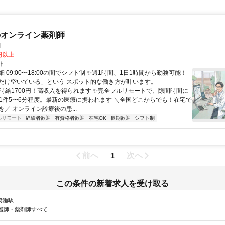
のオンライン薬剤師
社
0円以上
ト
 09:00〜18:00の間でシフト制 ✨週1時間、1日1時間から勤務可能！
だけ空いている」という スポット的な働き方が叶います。
✨時給1700円！高収入を得られます ✨完全フルリモートで、隙間時間に
✨1件5〜6分程度。最新の医療に携われます ＼全国どこからでも！在宅で
／ オンライン診療後の患...
ルリモート
経験者歓迎
有資格者歓迎
在宅OK
長期歓迎
シフト制
前へ
次へ
1
この条件の新着求人を受け取る
 梁瀬駅
護師・薬剤師すべて