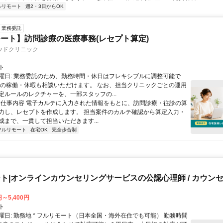
ルリモート
週2・3日からOK
業務委託
ート】訪問診療の医療事務(レセプト算定)
ウドクリニック
ト
曜日: 業務委託のため、勤務時間・休日はフレキシブルに調整可能で
祝の稼働・休暇も相談いただけます。 なお、担当クリニックごとの運用
定ルールのレクチャーを、一部スタッフの...
 ■ 仕事内容 電子カルテに入力された情報をもとに、訪問診療・往診の算
力し、レセプトを作成します。 担当案件のカルテ確認から算定入力・
成まで、一貫して担当いただきます...
フルリモート
在宅OK
完全歩合制
ト|オンラインカウンセリングサービスの公認心理師 / カウン
円～5,400円
ト
曜日: 勤務地 * フルリモート（日本全国・海外在住でも可能） 勤務時間