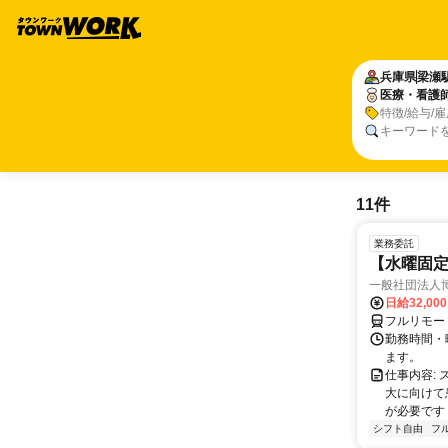
兵庫県
梁瀬
医療・看護
特徴/給与/
キーワード
11件
業務委託
【水曜固
一般社団法人
日給32,00
フルリモー
勤務時間・曜
ます。
仕事内容:
大に向けて
が必要です！
シフト自由
フ