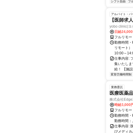
シフト自由
フ
アルバイト・パ
【医師求人
yobo clini
日給24,00
フルリモー
勤務時間・曜
リモート） 
10:00～14:0
仕事内容:
集いたしま
給！ 【施設
変形労働時間制
業務委託
医療医薬
株式会社Edge
時給3,00
フルリモー
勤務時間・
勤務時間：
仕事内容:
びメディカル