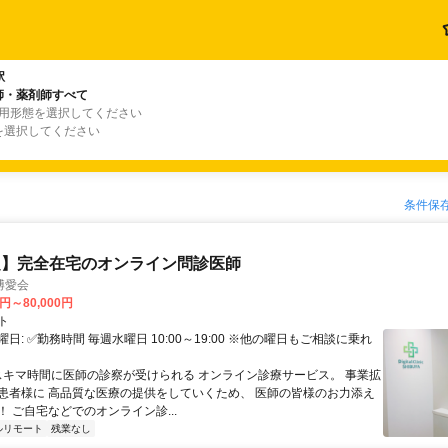
駅
師・薬剤師すべて
雇用形態を選択してください
を選択してください
条件保
定】完全在宅のオンライン問診医師
博愛会
0円～80,000円
ト
日: ✅勤務時間 毎週水曜日 10:00～19:00 ※他の曜日もご相談に乗れ
 スキマ時間に医師の診察が受けられる オンライン診療サービス。 事業拡
患者様に 高品質な医療の提供をしていくため、 医師の皆様のお力添え
 ご自宅などでのオンライン診...
ルリモート
残業なし