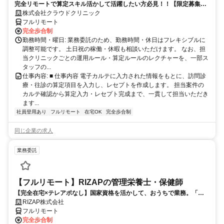
完全リモートで算定スキル活かして活躍したい方必見！！【限定募集】
完全リモート｜在宅医療レセプト算定（成果報酬型／業務委託）
株式会社クラウドクリニック
フルリモート
完全歩合制
勤務時間・曜日: 業務委託のため、勤務時間・休日はフレキシブルに
調整可能です。 土日祝の稼働・休暇も相談いただけます。 なお、担
当クリニックごとの運用ルール・算定ルールのレクチャーを、一部ス
タッフの...
仕事内容: ■ 仕事内容 電子カルテに入力された情報をもとに、訪問診
療・往診の算定項目を入力し、レセプトを作成します。 担当案件の
カルテ確認から算定入力・レセプト完成まで、一貫して担当いただき
ます...
社員登用あり
フルリモート
在宅OK
完全歩合制
同じ企業の求人
業務委託
【フルリモート】RIZAPの管理栄養士・保健師
【完全在宅×テレアポなし】国家資格を活かして、おうちで業務。「も
う一つの安心」を。主婦・Wワーカー活躍中！「平日の日中だけ」「夕
RIZAP株式会社
方以降の数時間だけ」など、生活リズムに合わせた時間調整が可能で
フルリモート
す。1件ごとの成果報酬型だから、頑張った分だけ手応えのある収入
完全歩合制