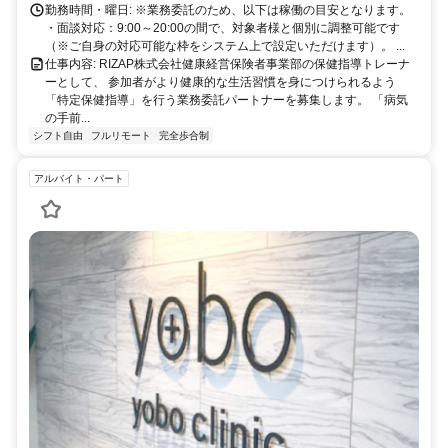
に。充実のサポート体制で、安心の在宅ワークを始めませんか？
勤務時間・曜日: ※業務委託のため、以下は稼働の目安となります。
・面談対応：9:00～20:00の間で、対象者様と個別に調整可能です
（※ご自身の対応可能な枠をシステム上で設定いただけます）。 ...
仕事内容: RIZAP株式会社健康経営保険者事業部の保健指導トレーナ
ーとして、 参加者がより健康的な生活習慣を身につけられるよう
「特定保健指導」を行う業務委託パートナーを募集します。 「病気
の手前...
シフト自由
フルリモート
完全歩合制
アルバイト・パート