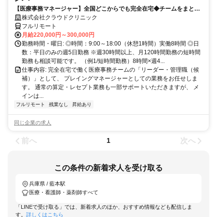
【医療事務マネージャー】全国どこからでも完全在宅◆チームをまとめ
る司令塔◆算定・レセプト経験を活かしてキャリアアップ！
株式会社クラウドクリニック
フルリモート
月給220,000円～300,000円
勤務時間・曜日: ◎時間：9:00～18:00（休憩1時間）実働8時間 ◎日
数：平日のみの週5日勤務 ※週30時間以上、月120時間勤務の短時間
勤務も相談可能です。 （例1/短時間勤務）8時間×週4...
仕事内容: 完全在宅で働く医療事務チームの「リーダー・管理職（候
補）」として、 プレイングマネージャーとしての業務をお任せしま
す。 通常の算定・レセプト業務も一部サポートいただきますが、 メ
インは...
フルリモート
残業なし
昇給あり
同じ企業の求人
前へ
次へ
1
この条件の新着求人を受け取る
兵庫県 / 藍本駅
医療・看護師・薬剤師すべて
「LINEで受け取る」では、新着求人のほか、おすすめ情報なども配信しま
す。
詳しくはこちら