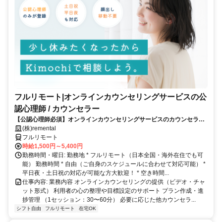
フルリモート|オンラインカウンセリングサービスの公
認心理師 / カウンセラー
【公認心理師必須】オンラインカウンセリングサービスのカウンセラー
募集｜30-50代女性活躍中
(株)remental
フルリモート
時給1,500円～5,400円
勤務時間・曜日: 勤務地 * フルリモート（日本全国・海外在住でも可
能） 勤務時間 * 自由（ご自身のスケジュールに合わせて対応可能） *
平日夜・土日祝の対応が可能な方大歓迎！ * 空き時間...
仕事内容: 業務内容 オンラインカウンセリングの提供（ビデオ・チャ
ット形式） 利用者の心の整理や目標設定のサポート プラン作成・進
捗管理 （1セッション：30〜60分） 必要に応じた他カウンセラ...
シフト自由
フルリモート
在宅OK