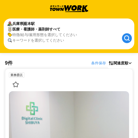
兵庫県
藍本駅
医療・看護師・薬剤師すべて
特徴/給与/雇用形態を選択してください
キーワードを選択してください
9件
条件保存
関連度順
業務委託