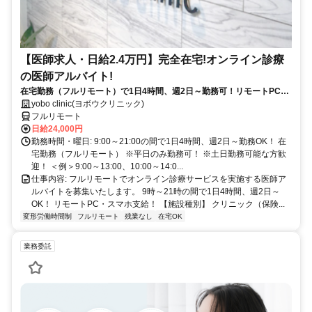
【医師求人・日給2.4万円】完全在宅!オンライン診療
の医師アルバイト!
在宅勤務（フルリモート）で1日4時間、週2日～勤務可！リモートPC・
スマホ支給！
yobo clinic(ヨボウクリニック)
フルリモート
日給24,000円
勤務時間・曜日: 9:00～21:00の間で1日4時間、週2日～勤務OK！ 在
宅勤務（フルリモート） ※平日のみ勤務可！ ※土日勤務可能な方歓
迎！ ＜例＞9:00～13:00、10:00～14:0...
仕事内容: フルリモートでオンライン診療サービスを実施する医師ア
ルバイトを募集いたします。 9時～21時の間で1日4時間、週2日～
OK！ リモートPC・スマホ支給！ 【施設種別】 クリニック（保険...
変形労働時間制
フルリモート
残業なし
在宅OK
業務委託