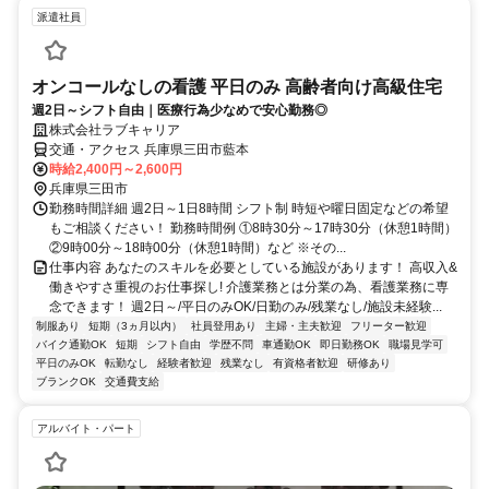
派遣社員
オンコールなしの看護 平日のみ 高齢者向け高級住宅
週2日～シフト自由｜医療行為少なめで安心勤務◎
株式会社ラブキャリア
交通・アクセス 兵庫県三田市藍本
時給2,400円～2,600円
兵庫県三田市
勤務時間詳細 週2日～1日8時間 シフト制 時短や曜日固定などの希望
もご相談ください！ 勤務時間例 ①8時30分～17時30分（休憩1時間）
②9時00分～18時00分（休憩1時間）など ※その...
仕事内容 あなたのスキルを必要としている施設があります！ 高収入&
働きやすさ重視のお仕事探し! 介護業務とは分業の為、看護業務に専
念できます！ 週2日～/平日のみOK/日勤のみ/残業なし/施設未経験...
制服あり
短期（3ヵ月以内）
社員登用あり
主婦・主夫歓迎
フリーター歓迎
バイク通勤OK
短期
シフト自由
学歴不問
車通勤OK
即日勤務OK
職場見学可
平日のみOK
転勤なし
経験者歓迎
残業なし
有資格者歓迎
研修あり
ブランクOK
交通費支給
アルバイト・パート