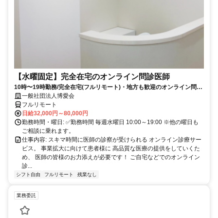
【水曜固定】完全在宅のオンライン問診医師
10時〜19時勤務/完全在宅(フルリモート)・地方も歓迎のオンライン問診
業務
一般社団法人博愛会
フルリモート
日給32,000円～80,000円
勤務時間・曜日: ✅勤務時間 毎週水曜日 10:00～19:00 ※他の曜日も
ご相談に乗れます。
仕事内容: スキマ時間に医師の診察が受けられる オンライン診療サー
ビス。 事業拡大に向けて患者様に 高品質な医療の提供をしていくた
め、 医師の皆様のお力添えが必要です！ ご自宅などでのオンライン
診...
シフト自由
フルリモート
残業なし
業務委託