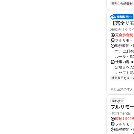
変形労働時間制
【完全リモ
株式会社クラ
完全歩合制
フルリモー
勤務時間・
す。 土日
ルール・算
仕事内容:
定項目を入
レセプト完
社員登用あり
同じ企業の求人
業務委託
フルリモー
(株)remental
時給1,500
フルリモー
勤務時間・