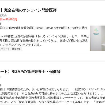
定】完全在宅のオンライン問診医師
博愛会
0円～80,000円
ト
日: ✅勤務時間 毎週金曜日 10:00～19:00 ※他の曜日もご相談に乗れ
 スキマ時間に医師の診察が受けられる オンライン診療サービス。 事業拡
患者様に 高品質な医療の提供をしていくため、 医師の皆様のお力添え
 ご自宅などでのオンライン診...
ルリモート
残業なし
ート】RIZAPの管理栄養士・保健師
社
ト
曜日: ※業務委託のため、以下は稼働の目安となります。 ・面談対応：9:00～20:0
に調整可能です（※ご自身の対応可能な枠をシステム上で設定いただけます）。 ...
 RIZAP株式会社健康経営保険者事業部の保健指導トレーナーとして、 参加者がより
けられるよう「特定保健指導」を行う業務委託パートナーを募集します。 「病気の手前