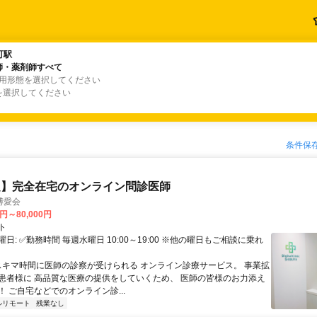
町駅
町駅
師・薬剤師すべて
師・薬剤師すべて
雇用形態を選択してください
を選択してください
条件保
定】完全在宅のオンライン問診医師
博愛会
0円～80,000円
ト
日: ✅勤務時間 毎週水曜日 10:00～19:00 ※他の曜日もご相談に乗れ
 スキマ時間に医師の診察が受けられる オンライン診療サービス。 事業拡
患者様に 高品質な医療の提供をしていくため、 医師の皆様のお力添え
 ご自宅などでのオンライン診...
ルリモート
残業なし