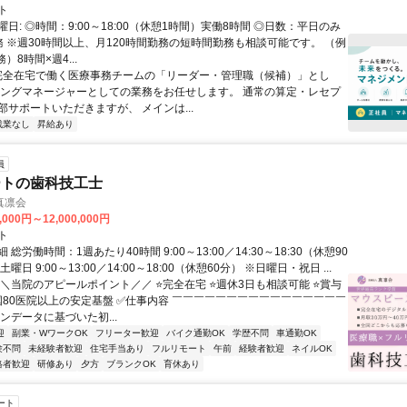
ト
日: ◎時間：9:00～18:00（休憩1時間）実働8時間 ◎日数：平日のみ
務 ※週30時間以上、月120時間勤務の短時間勤務も相談可能です。 （例
）8時間×週4...
 完全在宅で働く医療事務チームの「リーダー・管理職（候補）」とし
イングマネージャーとしての業務をお任せします。 通常の算定・レセプ
部サポートいただきますが、 メインは...
残業なし
昇給あり
員
ートの歯科技工士
真凛会
,000円～12,000,000円
ト
総労働時間：1週あたり40時間 9:00～13:00／14:30～18:30（休憩90
曜日 9:00～13:00／14:00～18:00（休憩60分） ※日曜日・祝日 ...
＼＼当院のアピールポイント／／ ⭐完全在宅 ⭐週休3日も相談可能 ⭐賞与
全国80医院以上の安定基盤 ✅仕事内容 ￣￣￣￣￣￣￣￣￣￣￣￣￣￣￣￣
ンデータに基づいた初...
迎
副業・WワークOK
フリーター歓迎
バイク通勤OK
学歴不問
車通勤OK
験不問
未経験者歓迎
住宅手当あり
フルリモート
午前
経験者歓迎
ネイルOK
格者歓迎
研修あり
夕方
ブランクOK
育休あり
ート