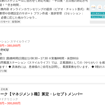
ご自身のスケジュールに合わせて対応可能） * 平日夜・土日祝の対応が可
 * 空き時間...
 業務内容 オンラインカウンセリングの提供（ビデオ・チャット形式） 利
整理や目標設定のサポート プラン作成・進捗管理 （1セッション：
） 必要に応じた他カウンセラ...
ルリモート
在宅OK
ーション スマイルライフ
00円～380,000円
クセス: 小野町駅
市
: [勤務時間(日勤)] 1) 08:30～17:30 ※実働8時間・休憩60分
 訪問看護ステーション《スマイルライフ》では、正看護師としての《やりがい》を
ます！ ◆ 具体的には、患者様のご自宅を訪問し、看護業務を行います。 ◆ 9割のスタ.
フト制
正社員
ワーク【マネジメント職】算定・レセプトメンバー
ウドクリニック
00円～300,000円