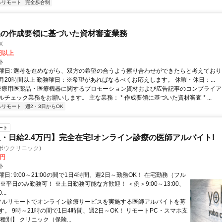
ルリモート
完全歩合制
品の作成要領に基づいた資材審査業務
X
0円以上
ト
曜日: 選考を進めながら、双方の希望の合うよう擦り合わせができたらと考えており
月20時間以上 勤務曜日：※希望があればなるべくお応えします。 休暇・休日：...
 医療用医薬品・医療機器に関するプロモーション資材および広告記事のコンプライアン
チェック業務をお願いします。 主な業務： * 作成要領に基づいた資材審査 * ...
ルリモート
週2・3日からOK
ート
・日給2.4万円】完全在宅!オンライン診療の医師アルバイト!
c(ヨボウクリニック)
0円
ト
日: 9:00～21:00の間で1日4時間、週2日～勤務OK！ 在宅勤務（フル
※平日のみ勤務可！ ※土日勤務可能な方歓迎！ ＜例＞9:00～13:00、
...
 フルリモートでオンライン診療サービスを実施する医師アルバイトを募
す。 9時～21時の間で1日4時間、週2日～OK！ リモートPC・スマホ支
種別】 クリニック（保険...