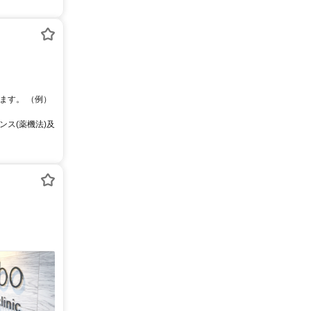
ます。 （例）
ス(薬機法)及