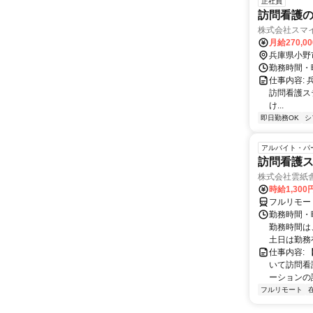
正社員
訪問看護
株式会社スマ
月給270,0
兵庫県小野
勤務時間・曜
仕事内容:
訪問看護ス
け...
即日勤務OK
シ
アルバイト・パ
訪問看護
株式会社雲紙
時給1,300
フルリモー
勤務時間・曜
勤務時間は
土日は勤務
仕事内容:
いて訪問看
ーションの
フルリモート