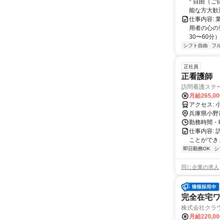
* 自由（
能な方大歓迎！
仕事内容:
用者の心の
30〜60分
シフト自由
フ
正社員
正看護師
訪問看護ステ
月給265,0
ア
兵庫県小野
勤務時間・曜日
仕事内容:
ことができ
即日勤務OK
シ
同じ企業の求人
完全在宅
株式会社クラ
月給220,0