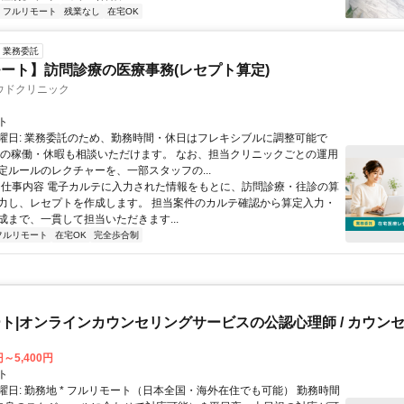
フルリモート
残業なし
在宅OK
業務委託
ート】訪問診療の医療事務(レセプト算定)
ウドクリニック
ト
曜日: 業務委託のため、勤務時間・休日はフレキシブルに調整可能で
祝の稼働・休暇も相談いただけます。 なお、担当クリニックごとの運用
定ルールのレクチャーを、一部スタッフの...
 ■ 仕事内容 電子カルテに入力された情報をもとに、訪問診療・往診の算
力し、レセプトを作成します。 担当案件のカルテ確認から算定入力・
成まで、一貫して担当いただきます...
フルリモート
在宅OK
完全歩合制
ト|オンラインカウンセリングサービスの公認心理師 / カウン
円～5,400円
ト
曜日: 勤務地 * フルリモート（日本全国・海外在住でも可能） 勤務時間