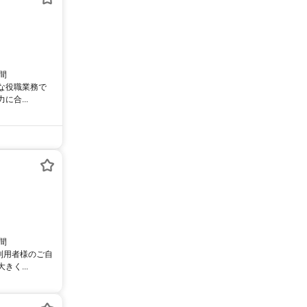
時間
雑な役職業務で
合...
時間
利用者様のご自
く...