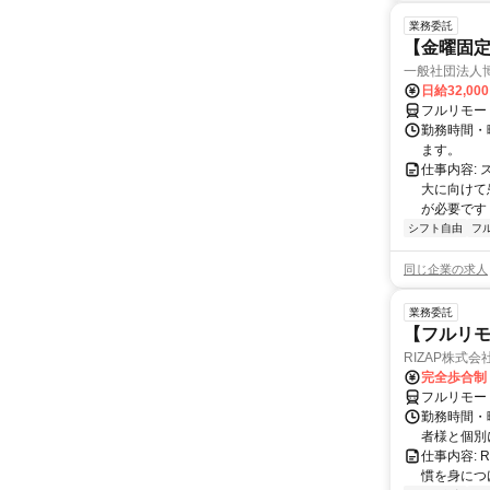
業務委託
【金曜固
一般社団法人
日給32,00
フルリモー
勤務時間・曜
ます。
仕事内容:
大に向けて
が必要です！
シフト自由
フ
同じ企業の求人
業務委託
【フルリモ
RIZAP株式会
完全歩合制
フルリモー
勤務時間・
者様と個別
仕事内容:
慣を身につ