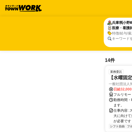
兵庫県
兵庫県
小野
小野
医療・看護
医療・看護
特徴/給与/
キーワード
14件
業務委託
【水曜固
一般社団法人
日給32,00
フルリモー
勤務時間・曜
ます。
仕事内容:
大に向けて
が必要です！
シフト自由
フ