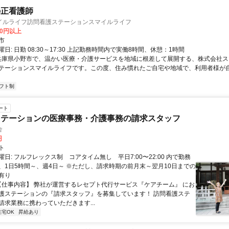
の正看護師
イルライフ訪問看護ステーションスマイルライフ
00円以上
市
日: 日勤 08:30～17:30 上記勤務時間内で実働8時間、休憩：1時間
 兵庫県小野市で、温かい医療・介護サービスを地域に根差して展開する、株式会社
テーションスマイルライフです。この度、住み慣れたご自宅や地域で、利用者様が
フト制
ート
ステーションの医療事務・介護事務の請求スタッフ
舎
円
ト
日: フルフレックス制 コアタイム無し 平日7:00〜22:00 内で勤務
、1日5時間～、週4日～ ※ただし、請求時期の前月末～翌月10日までの
有り
 【仕事内容】 弊社が運営するレセプト代行サービス『ケアチーム』 にお
護ステーションの『請求スタッフ』を募集しています！ 訪問看護ステ
請求業務に携わっていただきます...
在宅OK
昇給あり