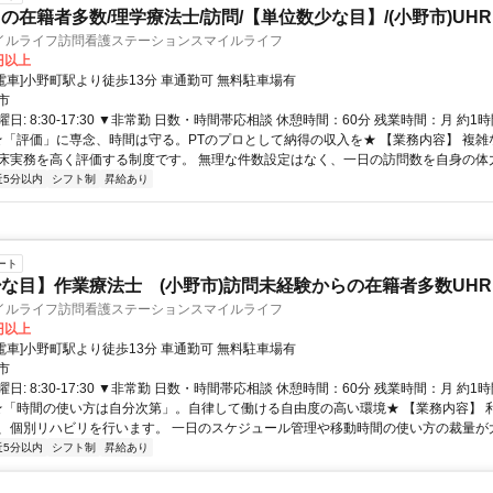
の在籍者多数/理学療法士/訪問/【単位数少な目】/(小野市)UHR
イルライフ訪問看護ステーションスマイルライフ
0円以上
クセス: [電車]小野町駅より徒歩13分 車通勤可 無料駐車場有
市
日: 8:30-17:30 ▼非常勤 日数・時間帯応相談 休憩時間：60分 残業時間：月 約1
 ★「評価」に専念、時間は守る。PTのプロとして納得の収入を★ 【業務内容】 複
床実務を高く評価する制度です。 無理な件数設定はなく、一日の訪問数を自身の体力に
近5分以内
シフト制
昇給あり
ート
な目】作業療法士 (小野市)訪問未経験からの在籍者多数UHR
イルライフ訪問看護ステーションスマイルライフ
0円以上
クセス: [電車]小野町駅より徒歩13分 車通勤可 無料駐車場有
市
日: 8:30-17:30 ▼非常勤 日数・時間帯応相談 休憩時間：60分 残業時間：月 約1
 ★「時間の使い方は自分次第」。自律して働ける自由度の高い環境★ 【業務内容】 
、個別リハビリを行います。 一日のスケジュール管理や移動時間の使い方の裁量が大き
近5分以内
シフト制
昇給あり