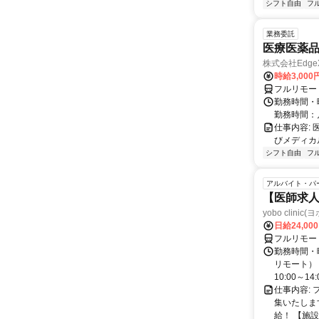
シフト自由
フ
業務委託
医療医薬
株式会社Edge
時給3,00
フルリモー
勤務時間・
勤務時間：
仕事内容:
びメディカル
シフト自由
フ
アルバイト・パ
【医師求人
yobo clini
日給24,00
フルリモー
勤務時間・曜
リモート） 
10:00～14:0
仕事内容:
集いたしま
給！ 【施設