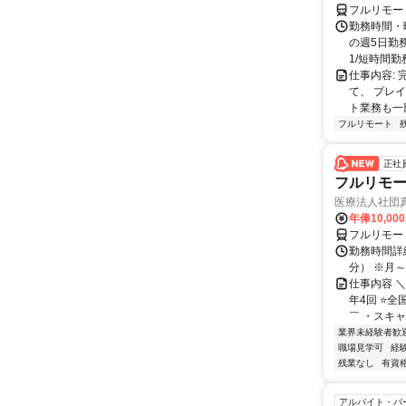
フルリモー
勤務時間・曜
の週5日勤
1/短時間勤務
仕事内容:
て、 プレ
ト業務も一
フルリモート
正社
フルリモ
医療法人社団
年俸10,000
フルリモー
勤務時間詳細 
分） ※月～土
仕事内容 
年4回 ⭐
￣ ・スキャ
業界未経験者歓
職場見学可
経
残業なし
有資
アルバイト・パ