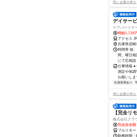
同じ企業の求人
デイサー
ケアパートナ
時給1,726
アクセス 
兵庫県尼崎
時間帯 朝、
間、曜日相
にて応相談
仕事情報 
測定や体調
お願いしま
社員登用あり
同じ企業の求人
【完全リモ
株式会社クラ
完全歩合制
フルリモー
勤務時間・