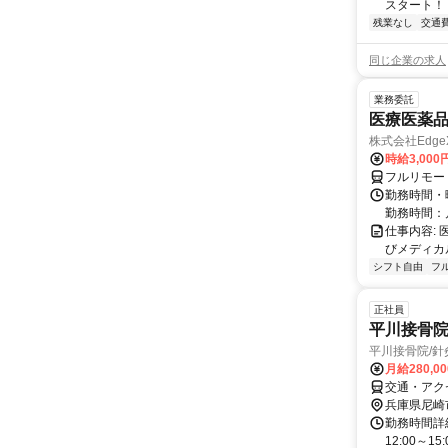
スタート！ 
残業なし
交通
同じ企業の求人
業務委託
医療医薬
株式会社Edge
時給3,00
フルリモー
勤務時間・
勤務時間：
仕事内容:
びメディカル
シフト自由
フ
正社員
平川接骨院
平川接骨院/
月給280,0
交通・アクセ
兵庫県尼崎
勤務時間詳細
12:00～