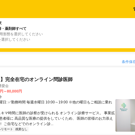
駅
師・薬剤師すべて
雇用形態を選択してください
を選択してください
条件保
定】完全在宅のオンライン問診医師
博愛会
0円～80,000円
ト
日: ✅勤務時間 毎週水曜日 10:00～19:00 ※他の曜日もご相談に乗れ
 スキマ時間に医師の診察が受けられる オンライン診療サービス。 事業拡
患者様に 高品質な医療の提供をしていくため、 医師の皆様のお力添え
 ご自宅などでのオンライン診...
ルリモート
残業なし