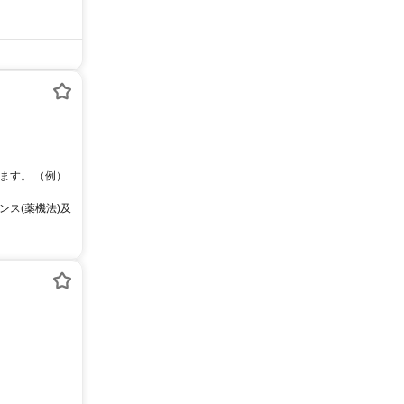
ます。 （例）
ス(薬機法)及