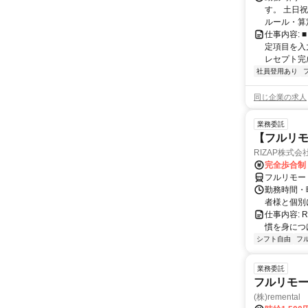
す。 土日
ルール・算
仕事内容:
定項目を入
レセプト完
社員登用あり
同じ企業の求人
業務委託
【フルリモ
RIZAP株式会
完全歩合制
フルリモー
勤務時間・
者様と個別
仕事内容:
慣を身につ
シフト自由
フ
業務委託
フルリモー
(株)remental