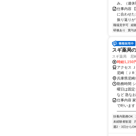
み。（連休取
仕事内容 
に合わせた
振り返りが
職場見学可
経
研修あり
賞与
スギ薬局
スギ薬局 尼崎
時給1,150
アクセス 
尼崎〔ＪＲ
兵庫県尼崎
勤務時間 
曜日は固定
など 急なお
仕事内容 
で叶います
―――――
扶養内勤務OK
未経験者歓迎
週2・3日からO