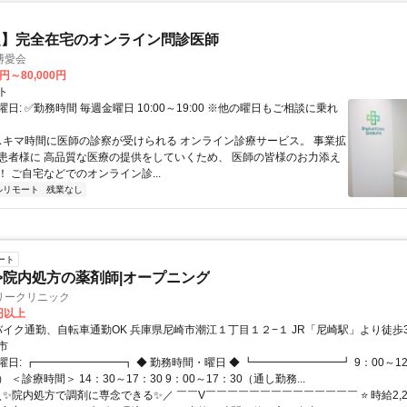
定】完全在宅のオンライン問診医師
博愛会
0円～80,000円
ト
日: ✅勤務時間 毎週金曜日 10:00～19:00 ※他の曜日もご相談に乗れ
 スキマ時間に医師の診察が受けられる オンライン診療サービス。 事業拡
患者様に 高品質な医療の提供をしていくため、 医師の皆様のお力添え
 ご自宅などでのオンライン診...
ルリモート
残業なし
ート
>院内処方の薬剤師|オープニング
リークリニック
0円以上
アクセス: バイク通勤、自転車通勤OK 兵庫県尼崎市潮江１丁目１２−１ JR「尼崎駅」
市
日: ┏━━━━━━━━┓ ◆ 勤務時間・曜日 ◆ ┗━━━━━━━━┛ 9：00～1
 ＜診療時間＞ 14：30～17：30 9：00～17：30（通し勤務...
＼✨院内処方で調剤に専念できる✨／ ￣￣V￣￣￣￣￣￣￣￣￣￣￣￣￣￣ ⭐ 時給2,