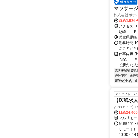
マッサージ
株式会社ボデ
時給1,926
アクセス 
尼崎〔ＪＲ
北口徒歩約
兵庫県尼崎
勤務時間 1
ぶことが可
仕事内容 
心配…」 
て新たな人
業界未経験者歓
経験不問
未経
駅近5分以内
週
アルバイト・パ
【医師求人
yobo clini
日給24,00
フルリモー
勤務時間・曜
リモート） 
10:00～14:0