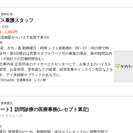
契約社員
ビス看護スタッフ
ー尼崎
円～1,884円
JR尼崎駅からバス下坂部下車3分
市
昼、夕方・夜 勤務曜日・時間 シフト制勤務8：00～17：00の間で時
談可・第3日曜日は営業※ダブルワーク可の募集の場合、週40時間以内
（※他社での労働時間含む）
● 仕事内容 定員35名のデイサービスセンターにて、お客さまのバイタル
管理、お薬管理、塗布薬などの処置、経管栄養やインスリン対応などを
す。デイ未経験やブランクがある方に...
平日のみOK
交通費支給
シフト制
業務委託
ート】訪問診療の医療事務(レセプト算定)
ウドクリニック
ト
曜日: 業務委託のため、勤務時間・休日はフレキシブルに調整可能で