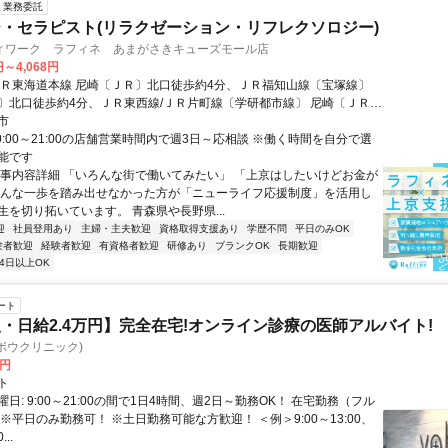
業務委託
・セラピスト(リラクゼーション・リフレクソロジー)
ィワーク ラフィネ あまがさきキューズモール店
円～4,068円
ＪＲ東海道本線 尼崎〔ＪＲ〕北口徒歩約4分、ＪＲ福知山線〔宝塚線〕
〕北口徒歩約4分、ＪＲ東西線/ＪＲ片町線〔学研都市線〕 尼崎〔ＪＲ〕
4分 最寄駅：尼崎（JR）駅
市
0:00～21:00の店舗営業時間内で週3日～応相談 ※働く時間を自分で選
能です
仕事内容詳細 「いろんな街で働いてみたい」 「上京はしたいけどお金が
そんな一歩を踏み出せなかった方が「ニューライフ応援制度」を活用し
生を切り拓いています。 青森県や長野県...
迎
社員登用あり
主婦・主夫歓迎
資格取得支援あり
学歴不問
平日のみOK
験者歓迎
経験者歓迎
有資格者歓迎
研修あり
ブランクOK
長期歓迎
4日以上OK
ート
・日給2.4万円】完全在宅!オンライン診療の医師アルバイト!
c(ヨボウクリニック)
0円
ト
日: 9:00～21:00の間で1日4時間、週2日～勤務OK！ 在宅勤務（フル
※平日のみ勤務可！ ※土日勤務可能な方歓迎！ ＜例＞9:00～13:00、
...