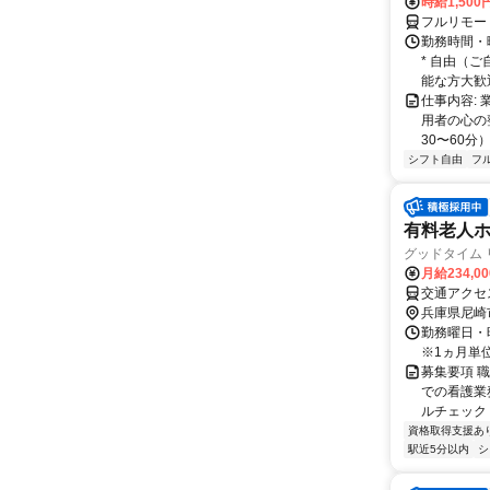
時給1,500
フルリモー
勤務時間・
* 自由（
能な方大歓迎！
仕事内容:
用者の心の
30〜60分
シフト自由
フ
有料老人
グッドタイム 
月給234,0
交通アクセ
兵庫県尼崎
勤務曜日・時
※1ヵ月単
募集要項 
での看護業
ルチェック 
資格取得支援あ
駅近5分以内
シ