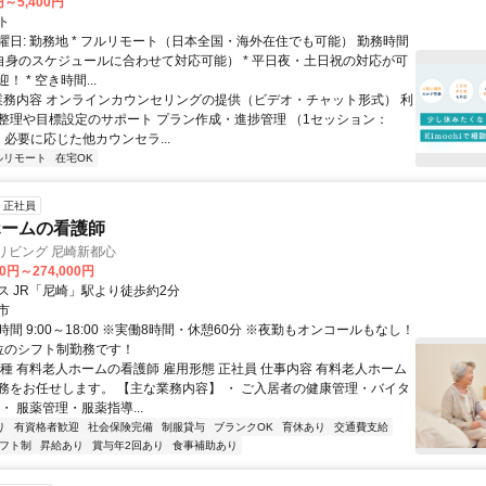
円～5,400円
ト
曜日: 勤務地 * フルリモート（日本全国・海外在住でも可能） 勤務時間
ご自身のスケジュールに合わせて対応可能） * 平日夜・土日祝の対応が可
 * 空き時間...
 業務内容 オンラインカウンセリングの提供（ビデオ・チャット形式） 利
整理や目標設定のサポート プラン作成・進捗管理 （1セッション：
） 必要に応じた他カウンセラ...
ルリモート
在宅OK
正社員
ホームの看護師
リビング 尼崎新都心
00円～274,000円
ス JR「尼崎」駅より徒歩約2分
市
間 9:00～18:00 ※実働8時間・休憩60分 ※夜勤もオンコールもなし！
位のシフト制勤務です！
職種 有料老人ホームの看護師 雇用形態 正社員 仕事内容 有料老人ホーム
務をお任せします。 【主な業務内容】 ・ ご入居者の健康管理・バイタ
・ 服薬管理・服薬指導...
り
有資格者歓迎
社会保険完備
制服貸与
ブランクOK
育休あり
交通費支給
フト制
昇給あり
賞与年2回あり
食事補助あり