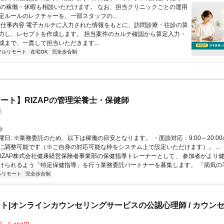
祝の稼働・休暇も相談いただけます。 なお、担当クリニックごとの運用
定ルールのレクチャーを、一部スタッフの...
 ■ 仕事内容 電子カルテに入力された情報をもとに、訪問診療・往診の算
力し、レセプトを作成します。 担当案件のカルテ確認から算定入力・
成まで、一貫して担当いただきます...
フルリモート
在宅OK
完全歩合制
ート】RIZAPの管理栄養士・保健師
社
ト
曜日: ※業務委託のため、以下は稼働の目安となります。 ・面談対応：9:00～20:0
に調整可能です（※ご自身の対応可能な枠をシステム上で設定いただけます）。 ...
 RIZAP株式会社健康経営保険者事業部の保健指導トレーナーとして、 参加者がより
けられるよう「特定保健指導」を行う業務委託パートナーを募集します。 「病気の手前
ルリモート
完全歩合制
ト|オンラインカウンセリングサービスの公認心理師 / カウン