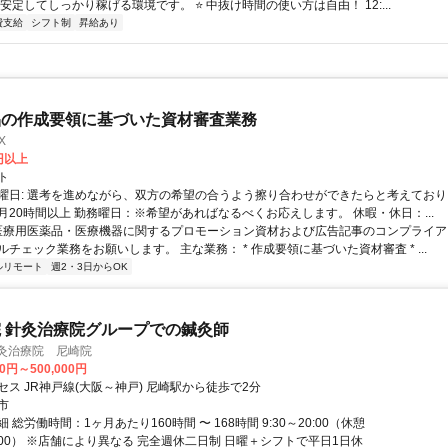
安定してしっかり稼げる環境です。 ⭐ 中抜け時間の使い方は自由！ 12:...
費支給
シフト制
昇給あり
品の作成要領に基づいた資材審査業務
X
0円以上
ト
曜日: 選考を進めながら、双方の希望の合うよう擦り合わせができたらと考えており
月20時間以上 勤務曜日：※希望があればなるべくお応えします。 休暇・休日：...
 医療用医薬品・医療機器に関するプロモーション資材および広告記事のコンプライアン
チェック業務をお願いします。 主な業務： * 作成要領に基づいた資材審査 * ...
ルリモート
週2・3日からOK
 針灸治療院グループでの鍼灸師
針灸治療院 尼崎院
00円～500,000円
ス JR神戸線(大阪～神戸) 尼崎駅から徒歩で2分
市
 総労働時間：1ヶ月あたり160時間 〜 168時間 9:30～20:00（休憩
15:00） ※店舗により異なる 完全週休二日制 日曜＋シフトで平日1日休