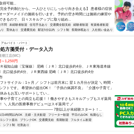
得可能...
【完全予約制だから、一人ひとりにしっかり向き合える】 患者様の症状
オーダーメイドの施術を行います。 予約の空き時間には施術の練習や
できるので、 日々スキルアップに取り組め...
験不問
未経験者歓迎
住宅手当あり
交通費全額支給
経験者歓迎
有資格者歓迎
あり
育休あり
交通費支給
駅近5分以内
シフト制
長期休暇あり
入社祝い金あり
アルバイト・パート
の処方箋受付・データ入力
潮江店(MC)
円～1,250円
ＪＲ福知山線〔宝塚線〕 尼崎〔ＪＲ〕北口徒歩約4分、ＪＲ東海道本線
〕北口徒歩約4分、ＪＲ東西線 尼崎〔ＪＲ〕北口徒歩約4分
市
シフトサイクル：1ヶ月 ／ シフトは前月末に 翌１カ月分が決定 ＼ 時間・
シフトです。 希望休の提出OK！ 「子供の体調不良」「介護や子育て」
休みもお互いサポートしてい...
家事や子育てとの両立も応援！！働きやすさもスキルアップもスギ薬局
！ ＼ 人気の医療事務デビューはスギ薬局で ／
――――――――――――――― 7割以上が未経験スタート！...
1日4時間以内OK
主婦・主夫歓迎
フリーター歓迎
平日のみOK
転勤なし
月1シフト提出
ブランクOK
交通費支給
長期歓迎
フルタイム歓迎
K
シフト制
社割あり