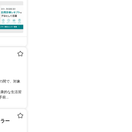
0の間で、対象
健康的な生活習
...
セラー