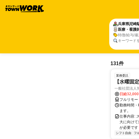
兵庫県
尼崎
医療・看護
特徴/給与/
キーワード
131件
業務委託
【水曜固
一般社団法人
日給32,00
フルリモー
勤務時間・曜
ます。
仕事内容:
大に向けて
が必要です！
シフト自由
フ