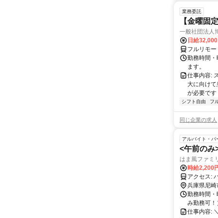
業務委託
【金曜固
一般社団法人
日給32,00
フルリモー
勤務時間・曜
ます。
仕事内容:
大に向けて
が必要です！
シフト自由
フ
同じ企業の求人
アルバイト・パ
<午前のみ
はま風ファミ
時給2,20
兵庫県尼崎
勤務時間・曜
み勤務可！）
仕事内容: 