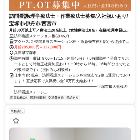
訪問看護/理学療法士・作業療法士募集/入社祝いあり/
宝塚市/伊丹市/西宮市
月給30万以上可／療法士20名以上（女性療法士8名）在籍/社用車貸出あ
り通勤に使用可能/キャリアアップも目指せる /入社祝い金10万円
訪問看護ステーション雅(みやび)
アクセス: ①訪問看護ステーション雅 ・阪急売布神社駅から徒歩で10
分 ・JR中山寺駅から徒歩で10分 ②訪問看護ステーション雅-仁川 ・
月給285,000円～337,000円
阪急今津線 小林駅から徒歩で18分 ・阪急今津線 仁川駅から徒歩で20
兵庫県宝塚市
分
勤務時間・曜日: 9:00～17:15（休憩45分）7.5時間勤務 * 子育てサポ
ートとして時短正社員制度あり！ * 9時から16時、16時30分までなど
相談可能です♪（祝休みも相談可）
仕事内容: 現在、訪問看護ステーションを宝塚市で2拠点運営しており
ます！ 直接応募で入職祝い金10万円支給あり！
━━━━━━━━━━━━━━━━━━━━━━ 宝塚市最大規模の
訪問看護ステーシ...
即日勤務OK
固定時間制
交通費支給
昇給あり
業務委託