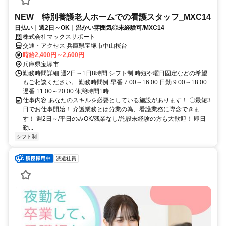
NEW 特別養護老人ホームでの看護スタッフ_MXC14
日払い｜週2日～OK｜温かい雰囲気◎未経験可/MXC14
株式会社マックスサポート
交通・アクセス 兵庫県宝塚市中山桜台
時給2,400円～2,600円
兵庫県宝塚市
勤務時間詳細 週2日～1日8時間 シフト制 時短や曜日固定などの希望
もご相談ください。 勤務時間例 早番 7:00～16:00 日勤 9:00～18:00
遅番 11:00～20:00 休憩時間1時...
仕事内容 あなたのスキルを必要としている施設があります！ 〇最短3
日でお仕事開始！ 介護業務とは分業の為、看護業務に専念できま
す！ 週2日～/平日のみOK/残業なし/施設未経験の方も大歓迎！ 即日
勤...
シフト制
派遣社員