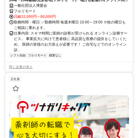
10時〜19時勤務/完全在宅(フルリモート)・地方も歓迎のオンライン問診
業務
一般社団法人博愛会
フルリモート
日給32,000円～80,000円
勤務時間・曜日: ✅勤務時間 毎週木曜日 10:00～19:00 ※他の曜日も
ご相談に乗れます。
仕事内容: スキマ時間に医師の診察が受けられる オンライン診療サー
ビス。 事業拡大に向けて患者様に 高品質な医療の提供をしていくた
め、 医師の皆様のお力添えが必要です！ ご自宅などでのオンライン
診...
シフト自由
フルリモート
残業なし
同じ企業の求人
正社員