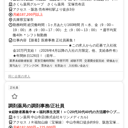
126日（前年度実績）／平均有休取得数11.5日（2025度実績）
さくら薬局グループ さくら薬局 宝塚売布店
アクセス ・阪急 売布神社駅より徒歩3分
月給187,200円以上
兵庫県宝塚市
勤務時間 総労働時間：1ヶ月あたり160時間 月～水、金（9：00～
19：00） 木（9：00～17：00） 土（9：00～13：00） ＊週平均実
働40h ＊シフト制勤務
仕事内容 【新着】医療事務 正社員募集！
―――――――――――――――― ★この求人からの応募で入社祝
金10万円支給！（2026年4月以降の入社の方限定。他、支給条件有）
★年間休日126日！（前年...
業界未経験者歓迎
変形労働時間制
学歴不問
経験不問
交通費全額支給
研修あり
賞与あり
ブランクOK
育休あり
社割あり
入社祝い金あり
同じ企業の求人
正社員
調剤薬局の調剤事務/正社員
★経験者募集中★＜福利厚生充実！＞◇20代30代40代の方活躍中◇ブラ
ンクOK★調剤事務経験を活かして、安定の正社員へ◎
キリン薬局 中山寺店(株式会社キリンメディカル)
アクセス ＪＲ福知山線〔宝塚線〕 中山寺南口徒歩約9分、阪急宝塚本
線 中山観音南出口徒歩約17分、阪急宝塚本線 山本（兵庫県）北口徒
月給182,000円～225,000円