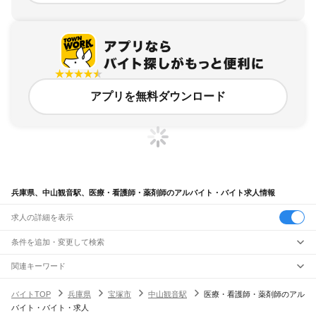
アプリを無料ダウンロード
兵庫県、中山観音駅、医療・看護師・薬剤師のアルバイト・バイト求人情報
求人の詳細を表示
条件を追加・変更して検索
市区町村を追加・変更
関連キーワード
完全在宅ワーク 全国
シール貼り 在宅
現在地周辺
ガチャガチャ
犬カフェ
兵庫県
駅を追加・変更
バイトTOP
兵庫県
宝塚市
中山観音駅
医療・看護師・薬剤師のアル
兵庫県
すべて
バイト・バイト・求人
神戸市
すべて
職種を追加・変更