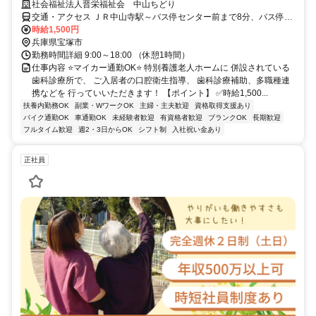
社会福祉法人晋栄福祉会 中山ちどり
交通・アクセス ＪＲ中山寺駅～バス停センター前まで8分、バス停セ
ンター前から徒歩1分
時給1,500円
兵庫県宝塚市
勤務時間詳細 9:00～18:00 （休憩1時間）
仕事内容 ⭐マイカー通勤OK⭐ 特別養護老人ホームに 併設されている
歯科診療所で、 ご入居者の口腔衛生指導、 歯科診療補助、多職種連
携などを 行っていいただきます！ 【ポイント】 ✅時給1,500...
扶養内勤務OK
副業・WワークOK
主婦・主夫歓迎
資格取得支援あり
バイク通勤OK
車通勤OK
未経験者歓迎
有資格者歓迎
ブランクOK
長期歓迎
フルタイム歓迎
週2・3日からOK
シフト制
入社祝い金あり
正社員