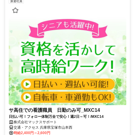
派遣社員
サ高住での看護職員 日勤のみ可_MXC14
日払い可！フォロー体制万全で安心！週2日～可！/MXC14
株式会社マックスサポート
交通・アクセス 兵庫県宝塚市山本西
時給2,400円～2,600円