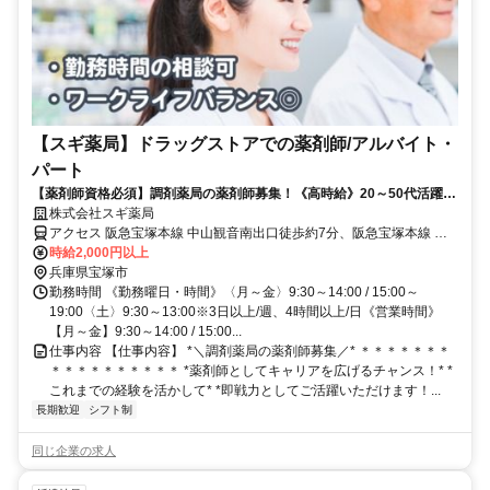
【スギ薬局】ドラッグストアでの薬剤師/アルバイト・
パート
【薬剤師資格必須】調剤薬局の薬剤師募集！《高時給》20～50代活躍中
★ブランクOK〇
株式会社スギ薬局
アクセス 阪急宝塚本線 中山観音南出口徒歩約7分、阪急宝塚本線 売
布神社東改札口徒歩約10分、ＪＲ福知山線〔宝塚線〕 中山寺南口徒
時給2,000円以上
歩約11分
兵庫県宝塚市
勤務時間 《勤務曜日・時間》〈月～金〉9:30～14:00 / 15:00～
19:00〈土〉9:30～13:00※3日以上/週、4時間以上/日《営業時間》
【月～金】9:30～14:00 / 15:00...
仕事内容 【仕事内容】 *＼調剤薬局の薬剤師募集／* ＊＊＊＊＊＊＊
＊＊＊＊＊＊＊＊＊＊ *薬剤師としてキャリアを広げるチャンス！* *
これまでの経験を活かして* *即戦力としてご活躍いただけます！...
長期歓迎
シフト制
同じ企業の求人