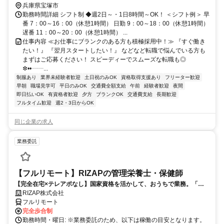
兵庫県宝塚市
勤務時間詳細 シフト制 ◆週2日～・1日8時間～OK！ ＜シフト例＞ 早
番 7：00～16：00（休憩1時間） 日勤 9：00～18：00（休憩1時間）
遅番 11：00～20：00（休憩1時間） ...
仕事内容 ≪お仕事にブランクのある方も積極採用中！≫ 『すぐ働き
たい！』 『翌月スタートしたい！』 などなど転職で悩んでいる方も
まずはご応募ください！ スピーディーでスムーズな転職も◎
✼••┈┈...
制服あり
業界未経験者歓迎
土日祝のみOK
資格取得支援あり
フリーター歓迎
早朝
職場見学可
平日のみOK
交通費全額支給
午前
経験者歓迎
夜間
即日払いOK
有資格者歓迎
夕方
ブランクOK
交通費支給
長期歓迎
フルタイム歓迎
週2・3日からOK
同じ企業の求人
業務委託
【フルリモート】RIZAPの管理栄養士・保健師
【完全在宅×テレアポなし】国家資格を活かして、おうちで業務。「も
う一つの安心」を。主婦・Wワーカー活躍中！「平日の日中だけ」「夕
RIZAP株式会社
方以降の数時間だけ」など、生活リズムに合わせた時間調整が可能で
フルリモート
す。1件ごとの成果報酬型だから、頑張った分だけ手応えのある収入
完全歩合制
に。充実のサポート体制で、安心の在宅ワークを始めませんか？
勤務時間・曜日: ※業務委託のため、以下は稼働の目安となります。