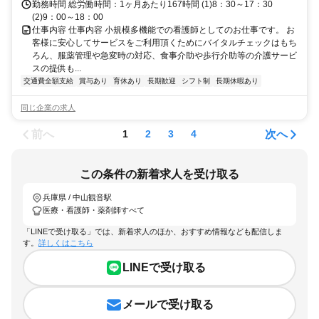
勤務時間 総労働時間：1ヶ月あたり167時間 (1)8：30～17：30
(2)9：00～18：00
仕事内容 仕事内容 小規模多機能での看護師としてのお仕事です。 お
客様に安心してサービスをご利用頂くためにバイタルチェックはもち
ろん、服薬管理や急変時の対応、食事介助や歩行介助等の介護サービ
スの提供も...
交通費全額支給
賞与あり
育休あり
長期歓迎
シフト制
長期休暇あり
同じ企業の求人
前へ
次へ
1
2
3
4
この条件の新着求人を受け取る
兵庫県 / 中山観音駅
医療・看護師・薬剤師すべて
「LINEで受け取る」では、新着求人のほか、おすすめ情報なども配信しま
す。
詳しくはこちら
LINEで受け取る
メールで受け取る