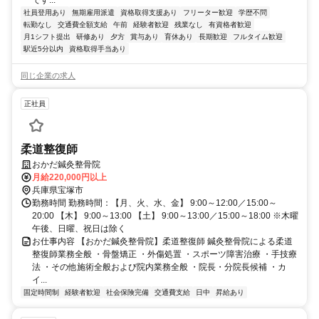
です...
社員登用あり
無期雇用派遣
資格取得支援あり
フリーター歓迎
学歴不問
転勤なし
交通費全額支給
午前
経験者歓迎
残業なし
有資格者歓迎
月1シフト提出
研修あり
夕方
賞与あり
育休あり
長期歓迎
フルタイム歓迎
駅近5分以内
資格取得手当あり
同じ企業の求人
正社員
柔道整復師
おかだ鍼灸整骨院
月給220,000円以上
兵庫県宝塚市
勤務時間 勤務時間：【月、火、水、金】 9:00～12:00／15:00～
20:00 【木】 9:00～13:00 【土】 9:00～13:00／15:00～18:00 ※木曜
午後、日曜、祝日は除く
お仕事内容 【おかだ鍼灸整骨院】柔道整復師 鍼灸整骨院による柔道
整復師業務全般 ・骨盤矯正 ・外傷処置 ・スポーツ障害治療 ・手技療
法 ・その他施術全般および院内業務全般 ・院長・分院長候補 ・カ
イ...
固定時間制
経験者歓迎
社会保険完備
交通費支給
日中
昇給あり