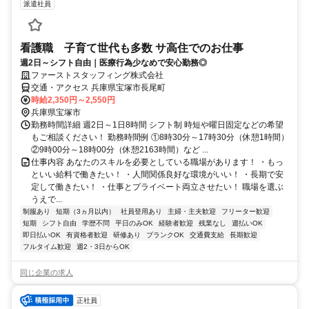
派遣社員
看護職 子育て世代も多数 サ高住でのお仕事
週2日～シフト自由｜医療行為少なめで安心勤務◎
ファーストスタッフィング株式会社
交通・アクセス 兵庫県宝塚市長尾町
時給2,350円～2,550円
兵庫県宝塚市
勤務時間詳細 週2日～1日8時間 シフト制 時短や曜日固定などの希望
もご相談ください！ 勤務時間例 ①8時30分～17時30分（休憩1時間）
②9時00分～18時00分（休憩2163時間）など ...
仕事内容 あなたのスキルを必要としている職場があります！ ・もっ
といい給料で働きたい！ ・人間関係良好な環境がいい！ ・長期で安
定して働きたい！ ・仕事とプライベート両立させたい！ 職場を選ぶ
うえで...
制服あり
短期（3ヵ月以内）
社員登用あり
主婦・主夫歓迎
フリーター歓迎
短期
シフト自由
学歴不問
平日のみOK
経験者歓迎
残業なし
週払いOK
即日払いOK
有資格者歓迎
研修あり
ブランクOK
交通費支給
長期歓迎
フルタイム歓迎
週2・3日からOK
同じ企業の求人
正社員