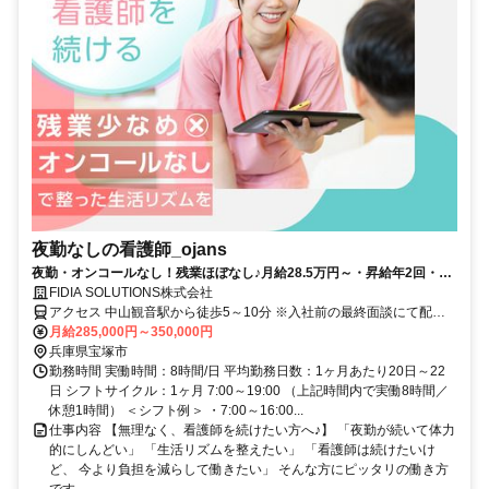
夜勤なしの看護師_ojans
夜勤・オンコールなし！残業ほぼなし♪月給28.5万円～・昇給年2回・賞
与年2回★初年度は賞与年3回★
FIDIA SOLUTIONS株式会社
アクセス 中山観音駅から徒歩5～10分 ※入社前の最終面談にて配属
先を決定致します。
月給285,000円～350,000円
兵庫県宝塚市
勤務時間 実働時間：8時間/日 平均勤務日数：1ヶ月あたり20日～22
日 シフトサイクル：1ヶ月 7:00～19:00 （上記時間内で実働8時間／
休憩1時間） ＜シフト例＞ ・7:00～16:00...
仕事内容 【無理なく、看護師を続けたい方へ♪】 「夜勤が続いて体力
的にしんどい」 「生活リズムを整えたい」 「看護師は続けたいけ
ど、 今より負担を減らして働きたい」 そんな方にピッタリの働き方