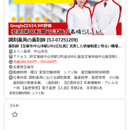
調剤薬局の薬剤師 (SJ-07251209)
薬剤師【宝塚市/中山寺駅(JR)/正社員】充実した研修制度と明るい職場環
境が魅力。育児休暇も取得しやすい環境で安心して働けます。
キリン薬局 中山寺店
アクセス: JR宝塚線中山寺駅(JR)徒歩8分,阪急宝塚本線中山観音駅(阪
急)徒歩18分
月給280,000円～350,000円
兵庫県宝塚市
勤務時間・曜日: 変形労働時間 シフト制 週労働時間38時間
仕事内容: 調剤薬局における調剤業務、服薬指導、薬歴管理 その他
薬剤師の業務全般。（薬剤師） 【応需科目】耳鼻咽喉科・アレルギ
ー科 【薬歴管理】電子薬歴 【人員】常勤2名 非常勤1名
変形労働時間制
シフト制
正社員