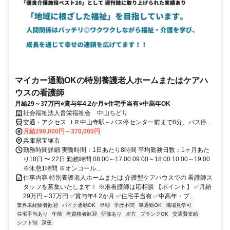
マイカー通勤OKの特別養護老人ホームまたはケアハ
ウスの看護師
月給29～37万円⭐賞与年4.2か月⭐住宅手当有⭐中高年OK
社会福祉法人晋栄福祉会 中山ちどり
交通・アクセス ＪＲ中山寺駅～バス停センター前まで8分、バス停セ
ンター前から徒歩1分
月給290,000円～370,000円
兵庫県宝塚市
勤務時間詳細 実働時間：1日あたり8時間 平均勤務日数：1ヶ月あた
り18日 〜 22日 勤務時間 08:00～17:00 09:00～18:00 10:00～19:00
※休憩1時間 ※オンコール...
仕事内容 特別養護老人ホームまたは 介護型ケアハウスでの 看護師ス
タッフを募集いたします！ ※准看護師は応相談 【ポイント】 ✅月給
29万円～37万円 ✅賞与年4.2か月 ✅住宅手当有 ✅中高年・ブ...
業界未経験者歓迎
バイク通勤OK
早朝
学歴不問
車通勤OK
職場見学可
住宅手当あり
午前
有資格者歓迎
研修あり
夕方
ブランクOK
交通費支給
シフト制
深夜