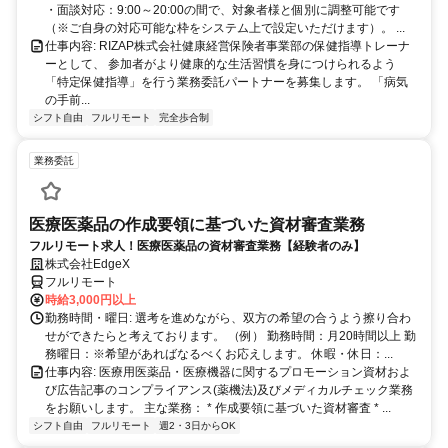
・面談対応：9:00～20:00の間で、対象者様と個別に調整可能です
（※ご自身の対応可能な枠をシステム上で設定いただけます）。 ...
仕事内容: RIZAP株式会社健康経営保険者事業部の保健指導トレーナ
ーとして、 参加者がより健康的な生活習慣を身につけられるよう
「特定保健指導」を行う業務委託パートナーを募集します。 「病気
の手前...
シフト自由
フルリモート
完全歩合制
業務委託
医療医薬品の作成要領に基づいた資材審査業務
フルリモート求人！医療医薬品の資材審査業務【経験者のみ】
株式会社EdgeX
フルリモート
時給3,000円以上
勤務時間・曜日: 選考を進めながら、双方の希望の合うよう擦り合わ
せができたらと考えております。 （例） 勤務時間：月20時間以上 勤
務曜日：※希望があればなるべくお応えします。 休暇・休日：...
仕事内容: 医療用医薬品・医療機器に関するプロモーション資材およ
び広告記事のコンプライアンス(薬機法)及びメディカルチェック業務
をお願いします。 主な業務： * 作成要領に基づいた資材審査 * ...
シフト自由
フルリモート
週2・3日からOK