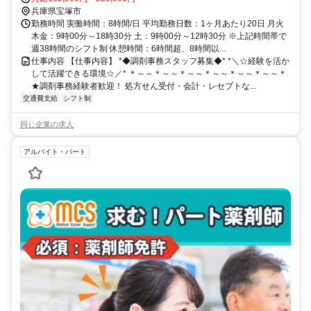
歩約17分
兵庫県宝塚市
勤務時間 実働時間：8時間/日 平均勤務日数：1ヶ月あたり20日 月火
木金：9時00分～18時30分 土：9時00分～12時30分 ※上記時間帯で
週38時間のシフト制 休憩時間：6時間超、8時間以...
仕事内容 【仕事内容】 *◆調剤事務スタッフ募集◆* *＼☆経験を活か
して活躍できる環境☆／* ＊～～＊～～＊～～＊～～＊～～＊～～＊
★調剤事務経験者歓迎！ 処方せん受付・会計・レセプトな...
交通費支給
シフト制
同じ企業の求人
アルバイト・パート