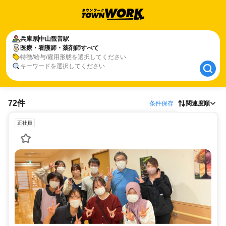
兵庫県
兵庫県
中山観音駅
中山観音駅
医療・看護師・薬剤師すべて
医療・看護師・薬剤師すべて
特徴/給与/雇用形態を選択してください
キーワードを選択してください
72件
条件保存
関連度順
正社員