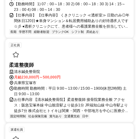
【勤務時間】 1) 07：00～18：30 2) 08：00～18：30 3) 14：15～
23：00 4) 08：00～14：30
【仕事内容】 【仕事内容】 くきクリニック ≪透析室≫ 日勤のみ◎年
間休日120日★単身マンション＆転居費用補助ありの好待遇求人です
☆彡 ●透析クリニックにて、患者様への看護業務全般を担当してい...
長期
学歴不問
経験者歓迎
ブランクOK
シフト制
昇給あり
正社員
柔道整復師
清水鍼灸整骨院
月給230,000円～500,000円
兵庫県宝塚市
勤務時間 勤務時間：平日 9:00～13:00 / 15:00～1900(休憩2時間) 土
日 9:00～13:00
お仕事内容 【清水鍼灸整骨院】柔道整復師 接骨院業務全般 アクセ
ス：阪急宝塚本線 中山観音駅より徒歩1分 JR福知山線 中山寺駅より
徒歩7分 株式会社ヒトイキは関東・関西・中部地方を中心に医療介...
固定時間制
社会保険完備
賞与あり
交通費支給
日中
派遣社員