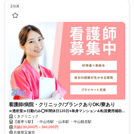
正社員
看護師/病院・クリニック/ブランクありOK/寮あり
≪透析室≫日勤のみ⭕年間休日120日⭐単身マンション＆転居費用補助あ
りの好待遇求人です⭐彡
くきクリニック
【最寄り駅】 ・中山寺駅 ・山本駅 ・中山観音駅
月給230,000円～360,000円
兵庫県宝塚市