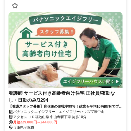
看護師 サービス付き高齢者向け住宅 正社員/夜勤な
し・日勤のみ/3294
【看護スタッフ募集】育休後の復職率99%！残業も平均10時間/月でプラ
イベートとの両立も可能です産休育休制度・介護休暇・時間制正社員制
パナソニックエイジフリー エイジフリーハウス宝塚中山
度など、ライフステージが変わっても働き続けることのできる環境が整
アクセス ＪＲ福地山線 中山寺駅下車 徒歩10分
っています！
月給229,000円～244,000円
兵庫県宝塚市