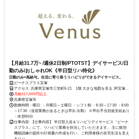
【月給31.7万~ /週休2日制/PTOTST】デイサービス/日
勤のみ/おしゃれOK《半日型リハ特化》
日勤のみ×高給与。生活に寄り添うリハビリができるデイサービス。
ビーナスプラス宝塚
アクセス: 兵庫県宝塚市三笠町6-21 1階 大きな地図を見る JR宝塚線
中山寺駅から徒歩で12分 阪急宝塚本線 中山観音駅から徒歩で13分
月給317,000円以上
兵庫県宝塚市
勤務時間・曜日: ・月曜日～土曜日 ・シフト制 ・8:30～17:30 ・8:00
～17:30（送迎業務があるときは早出 出勤） ※早出手当別途支給あり
・休憩60分
仕事内容: 【仕事内容】 半日型入浴＆リハビリデイサービス「ビーナ
スプラス」にて、リハビリ業務を担当していただきます。 主に個別
機能訓練の提供や計画書の作成を行い、ご利用者様の在宅生活を支え
るリハ...