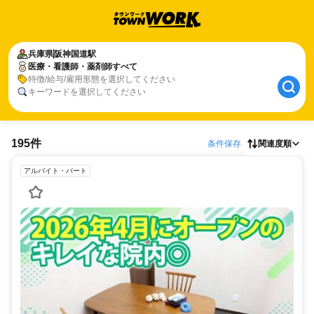
兵庫県
阪神国道駅
医療・看護師・薬剤師すべて
特徴/給与/雇用形態を選択してください
キーワードを選択してください
195件
条件保存
関連度順
アルバイト・パート