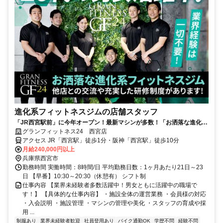
進化系フィットネスジムの店舗スタッフ
「JR西宮駅前」に今年オープン！最新マシンが多数！「お洒落な進化系
フィットネスジム」で社員募集！
グランフィットネス24 西宮店
アクセス JR「西宮駅」徒歩1分・阪神「西宮駅」徒歩10分
月給240,000円以上
兵庫県西宮市
勤務時間 実働時間：8時間/日 平均勤務日数：1ヶ月あたり21日～23
日 【早番】10:30～20:30（休憩有） シフト制
仕事内容 【業界未経験者多数活躍中！男女ともに活躍中の職場で
す！】 【具体的な仕事内容】 ・施設全体の運営業務 ・会員様の対応
・入会説明 ・施設管理 ・マシンの管理や美化 ・スタッフの育成や採
用 ...
制服あり
業界未経験者歓迎
社員登用あり
バイク通勤OK
学歴不問
経験不問