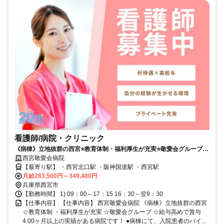
看護師/病院・クリニック
《病棟》立地抜群の西宮⭐教育体制・福利厚生が充実⭐敬愛会グループ⭐
給与高めで賞与4.00ヶ月以上の実績がある病院です❗️
西宮敬愛会病院
【最寄り駅】 ・西宮北口駅 ・阪神国道駅 ・西宮駅
月給283,500円～349,400円
兵庫県西宮市
【勤務時間】 1) 09：00～17：15 16：30～翌9：30
【仕事内容】 【仕事内容】 西宮敬愛会病院 《病棟》立地抜群の西宮
☆教育体制 ・福利厚生が充実 ☆敬愛会グループ ☆給与高めで賞与
4.00ヶ月以上の実績がある病院です！ ●病棟にて、入院患者のバイ...