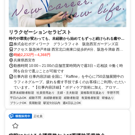
リラクゼーションセラピスト
時代や環境が変わっても、未経験から始めてもずっと続けられる癒やし
の仕事。手に職を身につけて、生き方を変えよう。
株式会社ボディワーク グランラフィネ 阪急西宮ガーデンズ店
アクセス 阪急神戸本線 西宮北口南東口徒歩約4分、阪急今津線 西宮
北口南東口徒歩約4分、連絡バス 西宮北口徒歩約5分 最寄駅：西宮北
時給2,232円～4,368円
口駅
兵庫県西宮市
勤務時間 10:00～21:00の店舗営業時間内で週3日～応相談 ※働く時
間を自分で選ぶことが可能です
仕事内容 仕事内容詳細 全国に「Raffine」を中心に750店舗展開中の
ラフィネグループ。疲れを癒す手技で多くのお客様にご利用いただい
ています。 *【仕事内容詳細】* ボディケア技術に加え、アロマ...
業界未経験者歓迎
社員登用あり
主婦・主夫歓迎
資格取得支援あり
学歴不問
平日のみOK
経験不問
未経験者歓迎
経験者歓迎
有資格者歓迎
研修あり
ブランクOK
長期歓迎
駅近5分以内
週4日以上OK
正社員