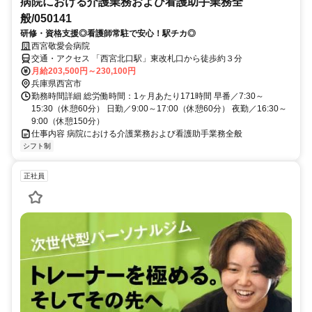
病院における介護業務および看護助手業務全
般/050141
研修・資格支援◎看護師常駐で安心！駅チカ◎
西宮敬愛会病院
交通・アクセス 「西宮北口駅」東改札口から徒歩約３分
月給203,500円～230,100円
兵庫県西宮市
勤務時間詳細 総労働時間：1ヶ月あたり171時間 早番／7:30～
15:30（休憩60分） 日勤／9:00～17:00（休憩60分） 夜勤／16:30～
9:00（休憩150分）
仕事内容 病院における介護業務および看護助手業務全般
シフト制
正社員