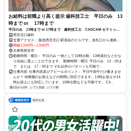
お給料は前職より高く提示 歯科技工士 平日のみ 13
時まで or 17時まで
平日のみ 13時まで or 17時まで 歯科技工士 CADCAM セラミック
マウスピース 義歯修理など。金属はやりません。ママさんだらけなの
西宮北口歯科
でお子さんの急な発熱にも対応できます。
交通アクセス： 阪急西宮北口 駅直結のビルです。改札口から連絡デ
ッキで2分 大阪梅田駅や神戸三宮駅からおよそ15分です。地方からの
時給1,500円～2,500円
方はお電話でご相談ください。 アクセス: 阪急西宮北口駅直結3分の
兵庫県西宮市
ショッピングセンター内
勤務時間・曜日： 平日のみ 一例として10時出勤、13時退社などかな
り自由に選ぶことができます。 勤務時間・曜日: 平日のみ 13：00ま
で または 17：00まで それ以外のパターンも可能で...
仕事内容: 仕事内容及びアピールポイント： 平日午前中だけ働きませ
んか？ 幼稚園のお迎えなどの時間に対応できます。13時お迎えや14
時お迎えにも対応しています。10時出勤なども可能です。 CA...
週1日からOK
シフト自由
シフト制
契約社員