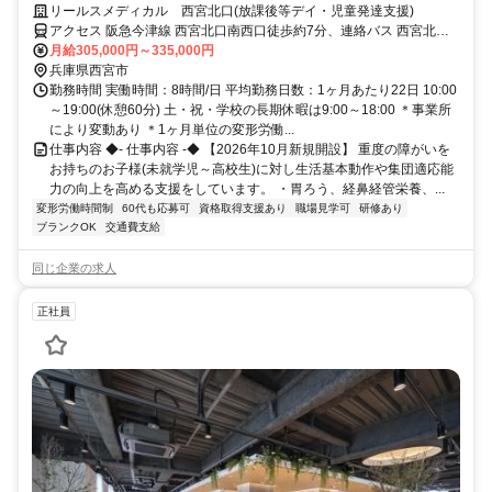
月新規開設】働きやすい環境で長く働ける◎
リールスメディカル 西宮北口(放課後等デイ・児童発達支援)
アクセス 阪急今津線 西宮北口南西口徒歩約7分、連絡バス 西宮北口
南西口徒歩約7分、阪急神戸本線 西宮北口南西口徒歩約7分
月給305,000円～335,000円
兵庫県西宮市
勤務時間 実働時間：8時間/日 平均勤務日数：1ヶ月あたり22日 10:00
～19:00(休憩60分) 土・祝・学校の長期休暇は9:00～18:00 ＊事業所
により変動あり ＊1ヶ月単位の変形労働...
仕事内容 ◆- 仕事内容 -◆ 【2026年10月新規開設】 重度の障がいを
お持ちのお子様(未就学児～高校生)に対し生活基本動作や集団適応能
力の向上を高める支援をしています。 ・胃ろう、経鼻経管栄養、...
変形労働時間制
60代も応募可
資格取得支援あり
職場見学可
研修あり
ブランクOK
交通費支給
同じ企業の求人
正社員