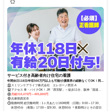
サービス付き高齢者向け住宅の看護
年間休日118日/年収500万円以上も可能/介護業界の経験なくてOK！同業
種からの転職者も活躍中！
スミリンケアライフ株式会社 エレガーノ西宮-A
アクセス 車・バイクOK！ JR「西宮駅」～徒歩11分、阪神「国道
駅」～徒歩4分
月給310,470円～405,800円
兵庫県西宮市
勤務時間 総労働時間：1ヶ月あたり160時間 （日勤）9:00～17:30、
休憩45分 （夜勤）17:00～翌9:30、休憩60分 ＊夜勤明けとその翌日