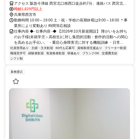
医療的ケアやリハビリにも対応。
アクセス 阪急今津線 西宮北口南西口徒歩約7分、連絡バス 西宮北口
南西口徒歩約7分、阪急神戸本線 西宮北口南西口徒歩約7分
時給1,829円以上
兵庫県西宮市
勤務時間 10:00～19:00 土・祝・学校の長期休暇は9:00～18:00 ＊事
業所により変動あり 時間等応相談
仕事内容 ◆- 仕事内容 -◆ 【2026年10月新規開設】 障がいをお持ち
のお子様(未就学児～高校生)に対し集団的活動・創作的活動への関心
を高めるお手伝い。 ・重症心身障害児に対する機能訓練 ・日常...
社員登用あり
主婦・主夫歓迎
60代も応募可
資格取得支援あり
フリーター歓迎
職場見学可
経験者歓迎
有資格者歓迎
研修あり
ブランクOK
交通費支給
シフト制
業務委託