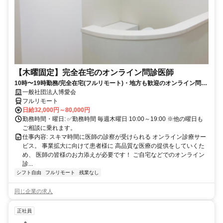
【木曜固定】完全在宅のオンライン問診医師
10時〜19時勤務/完全在宅(フルリモート)・地方も歓迎のオンライン問診
業務
一般社団法人博愛会
フルリモート
日給32,000円～80,000円
勤務時間・曜日: ✅勤務時間 毎週木曜日 10:00～19:00 ※他の曜日も
ご相談に乗れます。
仕事内容: スキマ時間に医師の診察が受けられる オンライン診療サー
ビス。 事業拡大に向けて患者様に 高品質な医療の提供をしていくた
め、 医師の皆様のお力添えが必要です！ ご自宅などでのオンライン
診...
シフト自由
フルリモート
残業なし
同じ企業の求人
正社員