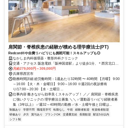
肩関節・脊椎疾患の経験が積める理学療法士(PT)
Redcord®や自費リハビリにも挑戦可能！スキルアップも◎
なかしま内科循環器・整形外科クリニック
交通・アクセス 阪急電鉄「阪神国道駅」より徒歩1分、＊西宮北口駅
から1駅 ＊JR「西宮駅」より徒歩13分・自転車で3分（駐輪場あり）
月給279,000円～309,000円
兵庫県西宮市
勤務時間詳細 総労働時間：1週あたり32時間 〜 40時間 【月曜】 9:00
～16:00 【火・木・金曜日】 9:00～16:00 ※週2回の夜診療有
り/17:00～20:30 【水・土曜日 ...
仕事内容 働きながら効率良くスキルアップ！ ／／ 肩関節・脊椎疾患
に強いクリニックの 理学療法士募集 ＼＼ ✅運動器リハビリ経験者募
集（3年以上） ✅週32～40時間の勤務 ✅水・土曜午後と日曜は...
制服あり
学歴不問
職場見学可
転勤なし
午前
経験者歓迎
有資格者歓迎
研修あり
夕方
賞与あり
ブランクOK
交通費支給
長期歓迎
駅近5分以内
シフト制