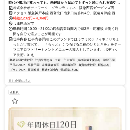
時代や環境が変わっても、未経験から始めてもずっと続けられる癒やし
の仕事。手に職を身につけて、生き方を変えよう。
株式会社ボディワーク グランラフィネ 阪急西宮ガーデンズ店
アクセス 阪急神戸本線 西宮北口南東口徒歩約4分、阪急今津線 西宮
北口南東口徒歩約4分、連絡バス 西宮北口徒歩約5分 最寄駅：西宮北
時給2,232円～4,368円
口駅
兵庫県西宮市
勤務時間 10:00～21:00の店舗営業時間内で週3日～応相談 ※働く時
間を自分で選ぶことが可能です
仕事内容 仕事内容詳細 このブランドではふつうのラフィネよりちょ
っとだけ贅沢で、「『もっと』くつろげる至福のひとときを」をテー
マにアロマトリートメントメニューの導入もしています。 ボディケ
ア技術に加え...
業界未経験者歓迎
社員登用あり
主婦・主夫歓迎
資格取得支援あり
学歴不問
平日のみOK
経験不問
未経験者歓迎
経験者歓迎
有資格者歓迎
研修あり
ブランクOK
長期歓迎
駅近5分以内
週4日以上OK
同じ企業の求人
正社員