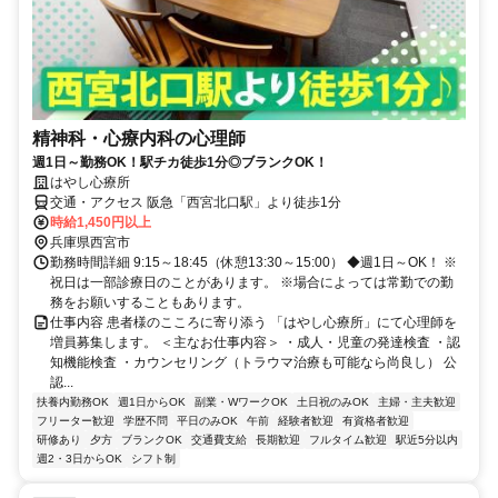
精神科・心療内科の心理師
週1日～勤務OK！駅チカ徒歩1分◎ブランクOK！
はやし心療所
交通・アクセス 阪急「西宮北口駅」より徒歩1分
時給1,450円以上
兵庫県西宮市
勤務時間詳細 9:15～18:45（休憩13:30～15:00） ◆週1日～OK！ ※
祝日は一部診療日のことがあります。 ※場合によっては常勤での勤
務をお願いすることもあります。
仕事内容 患者様のこころに寄り添う 「はやし心療所」にて心理師を
増員募集します。 ＜主なお仕事内容＞ ・成人・児童の発達検査 ・認
知機能検査 ・カウンセリング（トラウマ治療も可能なら尚良し） 公
認...
扶養内勤務OK
週1日からOK
副業・WワークOK
土日祝のみOK
主婦・主夫歓迎
フリーター歓迎
学歴不問
平日のみOK
午前
経験者歓迎
有資格者歓迎
研修あり
夕方
ブランクOK
交通費支給
長期歓迎
フルタイム歓迎
駅近5分以内
週2・3日からOK
シフト制