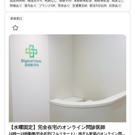
固定時間制
職場見学可
転勤なし
経験不問
未経験者歓迎
経験者歓迎
残業なし
研修あり
賞与あり
ブランクOK
育休あり
交通費支給
駅近5分以内
社割あり
業務委託
【水曜固定】完全在宅のオンライン問診医師
10時〜19時勤務/完全在宅(フルリモート)・地方も歓迎のオンライン問診