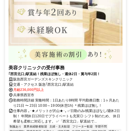
美容クリニックの受付事務
｢西宮北口｣駅直結！残業ほぼ無し・週休2日・賞与年2回！
阪急西宮ガーデンズスキンクリニック
交通・アクセス 阪急｢西宮北口｣駅直結
月給236,000円以上
兵庫県西宮市
勤務時間詳細 実働時間：1日あたり8時間 平均勤務日数：1ヶ月あた
り21日 〜 23日 10:00～19:00(休憩1h) ＊残業ほぼ無し！
仕事内容 ｡･★メリットが沢山★･｡ ✅️日勤のみ/残業ほぼなし/週休2日
制！ 年間休日120日でプライベートも充実◎ シフト制のため、 休日
希望も柔軟に対応します。 ✅️「西宮北口」駅直結で...
制服あり
業界未経験者歓迎
主婦・主夫歓迎
フリーター歓迎
学歴不問