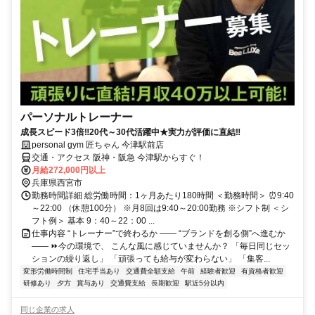
パーソナルトレーナー
成長スピード3倍‼20代～30代活躍中★実力が評価に直結‼
personal gym 匠ちゃん 今津駅前店
交通・アクセス 阪神・阪急 今津駅からすぐ！
月給272,000円以上
兵庫県西宮市
勤務時間詳細 総労働時間：1ヶ月あたり180時間 ＜勤務時間＞ ⏰9:40
～22:00 （休憩100分） ※月8回は9:40～20:00勤務 ※シフト制 ＜シ
フト例＞ 基本 9：40～22：00 ...
仕事内容 “トレーナー”で終わるか ―― “ブランドを創る側”へ進むか
―― ⏩今の環境で、 こんな風に感じていませんか？ 「毎日同じセッ
ションの繰り返し」 「頑張っても給与が変わらない」 「集客...
変形労働時間制
住宅手当あり
交通費全額支給
午前
経験者歓迎
有資格者歓迎
研修あり
夕方
賞与あり
交通費支給
長期歓迎
駅近5分以内
同じ企業の求人