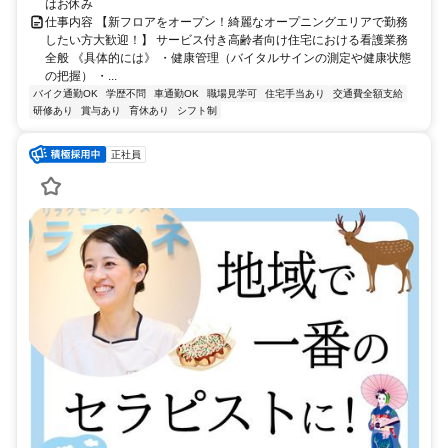
はお休み
仕事内容 【新フロアをオープン！綺麗なオープニングエリアで勤務
したい方大歓迎！】 サービス付き高齢者向け住宅における看護業務
全般 《具体的には》 ・健康管理（バイタルサインの測定や健康状態
の把握） ・...
バイク通勤OK
学歴不問
車通勤OK
職場見学可
住宅手当あり
交通費全額支給
研修あり
賞与あり
育休あり
シフト制
正社員