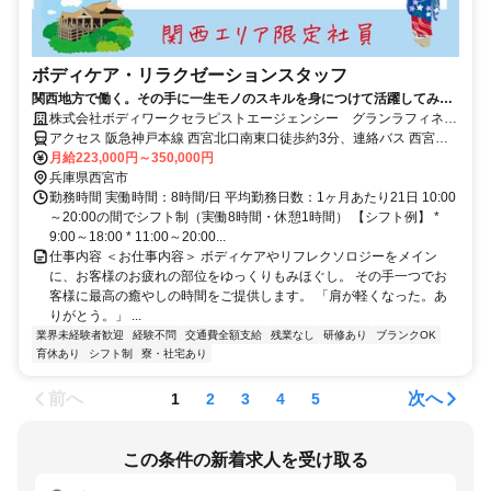
ボディケア・リラクゼーションスタッフ
関西地方で働く。その手に一生モノのスキルを身につけて活躍してみま
せんか。
株式会社ボディワークセラピストエージェンシー グランラフィネ
阪急西宮ガーデンズ店
アクセス 阪急神戸本線 西宮北口南東口徒歩約3分、連絡バス 西宮北
口南東口徒歩約3分、阪急今津線 西宮北口南東口徒歩約3分 最寄駅：
月給223,000円～350,000円
西宮北口駅
兵庫県西宮市
勤務時間 実働時間：8時間/日 平均勤務日数：1ヶ月あたり21日 10:00
～20:00の間でシフト制（実働8時間・休憩1時間） 【シフト例】 *
9:00～18:00 * 11:00～20:00...
仕事内容 ＜お仕事内容＞ ボディケアやリフレクソロジーをメイン
に、お客様のお疲れの部位をゆっくりもみほぐし。 その手一つでお
客様に最高の癒やしの時間をご提供します。 「肩が軽くなった。あ
りがとう。」 ...
業界未経験者歓迎
経験不問
交通費全額支給
残業なし
研修あり
ブランクOK
育休あり
シフト制
寮・社宅あり
前へ
次へ
1
2
3
4
5
この条件の新着求人を受け取る