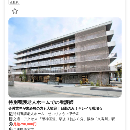
正社員
特別養護老人ホームでの看護師
介護業界が未経験の方も大歓迎！日勤のみ！キレイな職場☆
特別養護老人ホーム せいりょう上甲子園
交通・アクセス 「阪神国道」駅より徒歩８分、阪神「久寿川」駅よ
り徒歩約13分、阪神バス「津門」停留所徒歩3分
月給290,000円
兵庫県西宮市