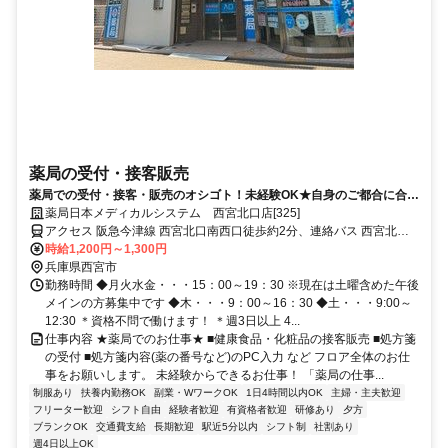
薬局の受付・接客販売
薬局での受付・接客・販売のオシゴト！未経験OK★自身のご都合に合わ
せた働き方が可能です！
薬局日本メディカルシステム 西宮北口店[325]
アクセス 阪急今津線 西宮北口南西口徒歩約2分、連絡バス 西宮北口
南西口徒歩約2分、阪急神戸本線 西宮北口南西口徒歩約2分 門戸厄神
時給1,200円～1,300円
（阪急今津線）徒歩19分 甲東園（阪急今津線）徒歩32分 武庫之荘
兵庫県西宮市
（阪急神戸本線）徒歩48分 塚口（阪急神戸本線）徒歩70分
勤務時間 ◆月火水金・・・15：00～19：30 ※現在は土曜含めた午後
メインの方募集中です ◆木・・・9：00～16：30 ◆土・・・9:00～
12:30 ＊資格不問で働けます！ ＊週3日以上 4...
仕事内容 ★薬局でのお仕事★ ■健康食品・化粧品の接客販売 ■処方箋
の受付 ■処方箋内容(薬の番号など)のPC入力 など フロア全体のお仕
事をお願いします。 未経験からできるお仕事！ 「薬局の仕事...
制服あり
扶養内勤務OK
副業・WワークOK
1日4時間以内OK
主婦・主夫歓迎
フリーター歓迎
シフト自由
経験者歓迎
有資格者歓迎
研修あり
夕方
ブランクOK
交通費支給
長期歓迎
駅近5分以内
シフト制
社割あり
週4日以上OK