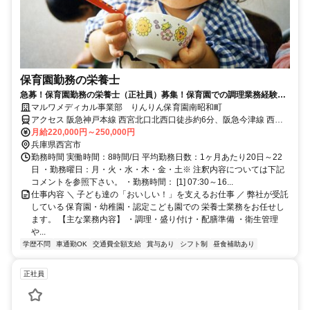
保育園勤務の栄養士
急募！保育園勤務の栄養士（正社員）募集！保育園での調理業務経験者
の募集となります。
マルワメディカル事業部 りんりん保育園南昭和町
アクセス 阪急神戸本線 西宮北口北西口徒歩約6分、阪急今津線 西宮
北口北西口徒歩約6分、ＪＲ東海道本線 西宮〔ＪＲ〕北出口徒歩約14
月給220,000円～250,000円
分
兵庫県西宮市
勤務時間 実働時間：8時間/日 平均勤務日数：1ヶ月あたり20日～22
日 ・勤務曜日：月・火・水・木・金・土※ 注釈内容については下記
コメントを参照下さい。 ・勤務時間： [1] 07:30～16...
仕事内容 ＼ 子ども達の「おいしい！」を支えるお仕事 ／ 弊社が受託
している 保育園・幼稚園・認定こども園での 栄養士業務をお任せし
ます。 【主な業務内容】 ・調理・盛り付け・配膳準備 ・衛生管理
や...
学歴不問
車通勤OK
交通費全額支給
賞与あり
シフト制
昼食補助あり
正社員