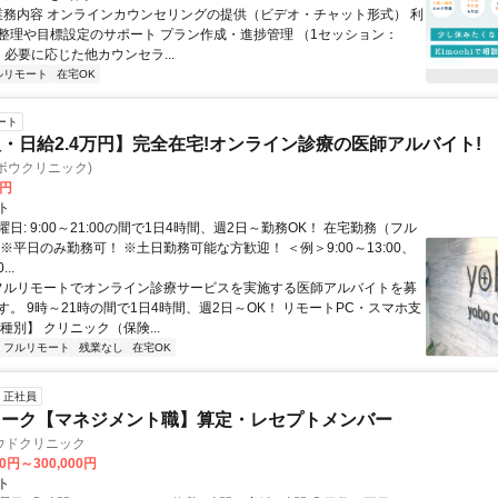
 業務内容 オンラインカウンセリングの提供（ビデオ・チャット形式） 利
整理や目標設定のサポート プラン作成・進捗管理 （1セッション：
） 必要に応じた他カウンセラ...
ルリモート
在宅OK
ート
・日給2.4万円】完全在宅!オンライン診療の医師アルバイト!
c(ヨボウクリニック)
0円
ト
日: 9:00～21:00の間で1日4時間、週2日～勤務OK！ 在宅勤務（フル
※平日のみ勤務可！ ※土日勤務可能な方歓迎！ ＜例＞9:00～13:00、
...
 フルリモートでオンライン診療サービスを実施する医師アルバイトを募
す。 9時～21時の間で1日4時間、週2日～OK！ リモートPC・スマホ支
種別】 クリニック（保険...
フルリモート
残業なし
在宅OK
正社員
ワーク【マネジメント職】算定・レセプトメンバー
ウドクリニック
00円～300,000円
ト