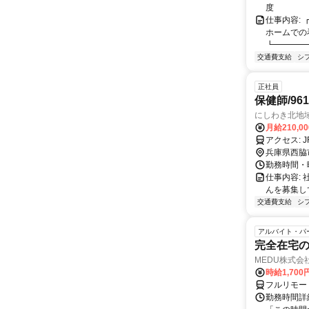
度
仕事内容:
ホームでの
┗━━━━━
交通費支給
シ
正社員
保健師/961
にしわき北地
月給210,0
ア
兵庫県西脇
勤務時間・曜日
仕事内容:
んを募集し
交通費支給
シ
アルバイト・パ
完全在宅
MEDU株式会
時給1,70
フルリモー
勤務時間詳細