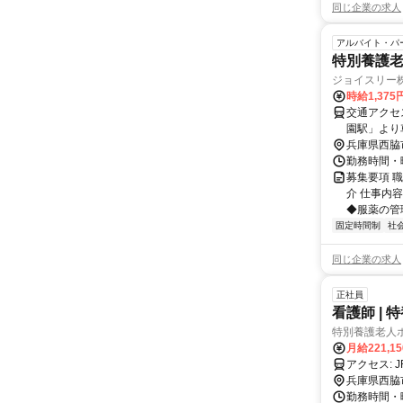
同じ企業の求人
アルバイト・パ
特別養護
ジョイスリー
時給1,37
交通アクセ
園駅」より
兵庫県西脇
勤務時間・曜
募集要項 職
介 仕事内
◆服薬の管理
固定時間制
社
同じ企業の求人
正社員
看護師 | 
特別養護老人
月給221,1
兵庫県西脇
勤務時間・曜