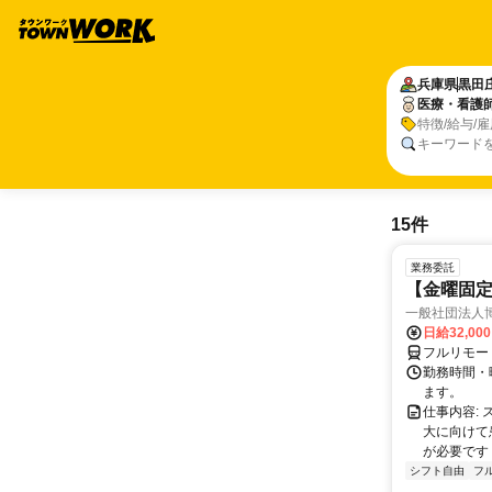
兵庫県
黒田
医療・看護
特徴/給与/
キーワード
15件
業務委託
【金曜固
一般社団法人
日給32,00
フルリモー
勤務時間・曜
ます。
仕事内容:
大に向けて
が必要です！
シフト自由
フ