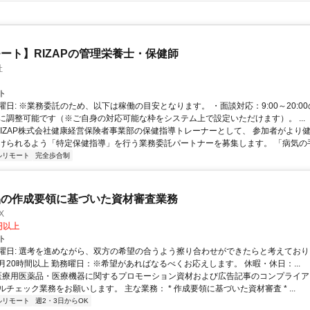
ート】RIZAPの管理栄養士・保健師
社
ト
曜日: ※業務委託のため、以下は稼働の目安となります。 ・面談対応：9:00～20:0
に調整可能です（※ご自身の対応可能な枠をシステム上で設定いただけます）。 ...
 RIZAP株式会社健康経営保険者事業部の保健指導トレーナーとして、 参加者がより
けられるよう「特定保健指導」を行う業務委託パートナーを募集します。 「病気の手前
ルリモート
完全歩合制
品の作成要領に基づいた資材審査業務
X
0円以上
ト
曜日: 選考を進めながら、双方の希望の合うよう擦り合わせができたらと考えており
月20時間以上 勤務曜日：※希望があればなるべくお応えします。 休暇・休日：...
 医療用医薬品・医療機器に関するプロモーション資材および広告記事のコンプライアン
チェック業務をお願いします。 主な業務： * 作成要領に基づいた資材審査 * ...
ルリモート
週2・3日からOK