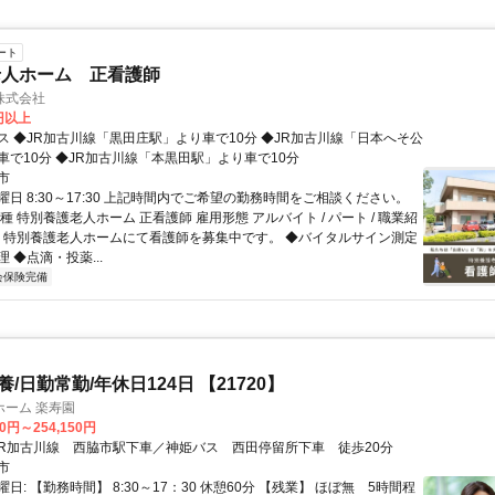
ート
老人ホーム 正看護師
株式会社
5円以上
ス ◆JR加古川線「黒田庄駅」より車で10分 ◆JR加古川線「日本へそ公
車で10分 ◆JR加古川線「本黒田駅」より車で10分
市
日 8:30～17:30 上記時間内でご希望の勤務時間をご相談ください。
種 特別養護老人ホーム 正看護師 雇用形態 アルバイト / パート / 職業紹
容 特別養護老人ホームにて看護師を募集中です。 ◆バイタルサイン測定
 ◆点滴・投薬...
会保険完備
特養/日勤常勤/年休日124日 【21720】
ホーム 楽寿園
50円～254,150円
アクセス: JR加古川線 西脇市駅下車／神姫バス 西田停留所下車 徒歩20分
市
日: 【勤務時間】 8:30～17：30 休憩60分 【残業】 ほぼ無 5時間程