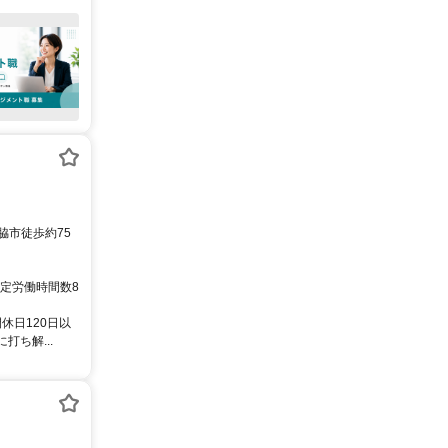
脇市徒歩約75
の所定労働時間数8
休日120日以
ち解...