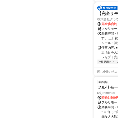
【完全リモ
株式会社クラ
完全歩合制
フルリモー
勤務時間・
す。 土日
ルール・算
仕事内容:
定項目を入
レセプト完
社員登用あり
同じ企業の求人
業務委託
フルリモー
(株)remental
時給1,500
フルリモー
勤務時間・
* 自由（
能な方大歓迎！