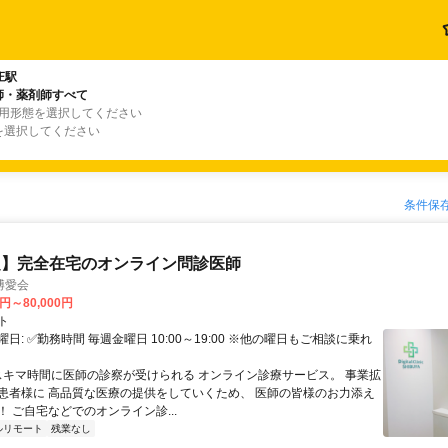
庄駅
師・薬剤師すべて
雇用形態を選択してください
を選択してください
条件保
定】完全在宅のオンライン問診医師
博愛会
0円～80,000円
ト
日: ✅勤務時間 毎週金曜日 10:00～19:00 ※他の曜日もご相談に乗れ
 スキマ時間に医師の診察が受けられる オンライン診療サービス。 事業拡
患者様に 高品質な医療の提供をしていくため、 医師の皆様のお力添え
 ご自宅などでのオンライン診...
ルリモート
残業なし