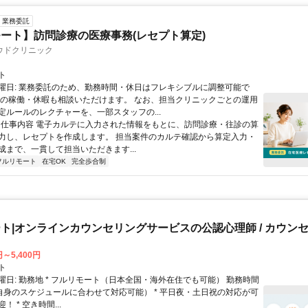
業務委託
ート】訪問診療の医療事務(レセプト算定)
ウドクリニック
ト
曜日: 業務委託のため、勤務時間・休日はフレキシブルに調整可能で
祝の稼働・休暇も相談いただけます。 なお、担当クリニックごとの運用
定ルールのレクチャーを、一部スタッフの...
 ■ 仕事内容 電子カルテに入力された情報をもとに、訪問診療・往診の算
力し、レセプトを作成します。 担当案件のカルテ確認から算定入力・
成まで、一貫して担当いただきます...
フルリモート
在宅OK
完全歩合制
ト|オンラインカウンセリングサービスの公認心理師 / カウン
円～5,400円
ト
曜日: 勤務地 * フルリモート（日本全国・海外在住でも可能） 勤務時間
ご自身のスケジュールに合わせて対応可能） * 平日夜・土日祝の対応が可
 * 空き時間...