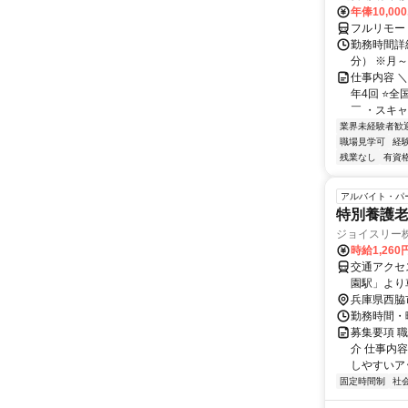
年俸10,000
フルリモー
勤務時間詳細 
分） ※月～土
仕事内容 
年4回 ⭐
￣ ・スキャ
業界未経験者歓
職場見学可
経
残業なし
有資
アルバイト・パ
特別養護
ジョイスリー
時給1,26
交通アクセ
園駅」より
兵庫県西脇
勤務時間・曜
募集要項 職
介 仕事内
しやすいアッ
固定時間制
社