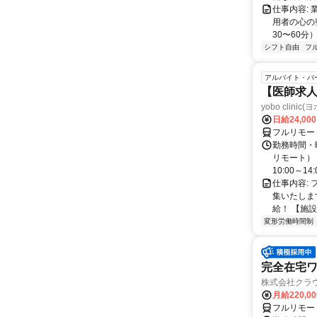
仕事内容:
用者の心の
30〜60分
シフト自由
フ
アルバイト・パ
【医師求人
yobo clini
日給24,00
フルリモー
勤務時間・曜
リモート） 
10:00～14:0
仕事内容:
集いたしま
給！ 【施設
変形労働時間制
完全在宅
株式会社クラ
月給220,0
フルリモー