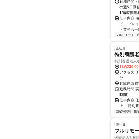
勤務時間・曜
の週5日勤
1/短時間勤務
仕事内容:
て、 プレ
ト業務も一
フルリモート
正社員
特別養護老
特別養護老人
月給230,0
アクセス 
分
兵庫県西脇
勤務時間 実
時間）
仕事内容 
上！ 特別
固定時間制
住
正社員
フルリモ
医療法人社団