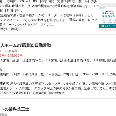
日: ◎時間：9:00～18:00（休憩1時間）実働8時間 ◎日数：平日のみ
務 ※週30時間以上、月120時間勤務の短時間勤務も相談可能です。 （例
）8時間×週4...
 完全在宅で働く医療事務チームの「リーダー・管理職（候補）」とし
イングマネージャーとしての業務をお任せします。 通常の算定・レセプ
部サポートいただきますが、 メインは...
残業なし
昇給あり
人ホームの看護師/日勤常勤
ホーム 楽寿園
00円～245,000円
ＪＲ加古川線 黒田庄徒歩約59分、ＪＲ加古川線 新西脇徒歩約71分、ＪＲ加古川線 西
市
働時間：8時間/日 平均勤務日数：1ヶ月あたり20日 日勤 08:30～17:30 （※1日
仕事内容 老人介護施設の看護業務 スタッフ同士の仲の良さが魅力の職場☆嬉しい年間
養護老人ホーム楽寿園は、スタッフ同士の仲の良さが魅力的。緊張していても、すぐに打
宅手当あり
交通費全額支給
経験者歓迎
有資格者歓迎
ートの歯科技工士
真凛会