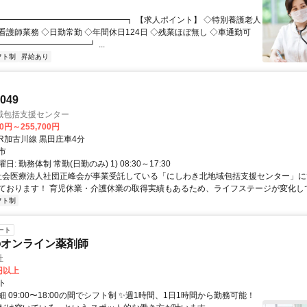
 ┏━━━━━━━━━━━━━━━┓ 【求人ポイント】 ◇特別養護老人
看護師業務 ◇日勤常勤 ◇年間休日124日 ◇残業ほぼ無し ◇車通勤可
━━━━━━━━━━┛ ...
フト制
昇給あり
049
域包括支援センター
00円～255,700円
クセス: JR加古川線 黒田庄車4分
市
: 勤務体制 常勤(日勤のみ) 1) 08:30～17:30
 社会医療法人社団正峰会が事業受託している「にしわき北地域包括支援センター」
ております！ 育児休業・介護休業の取得実績もあるため、ライフステージが変化しても
フト制
ート
のオンライン薬剤師
社
0円以上
ト
 09:00〜18:00の間でシフト制 ✨週1時間、1日1時間から勤務可能！