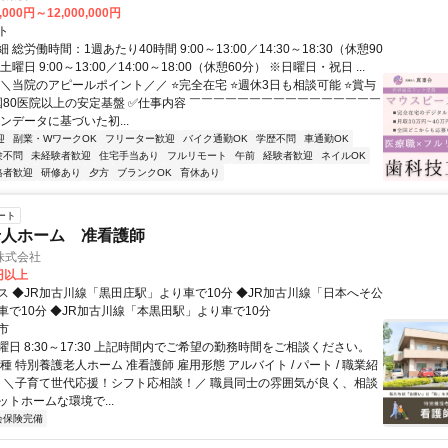
,000円～12,000,000円
ト
総労働時間：1週あたり40時間 9:00～13:00／14:30～18:30（休憩90
曜日 9:00～13:00／14:00～18:00（休憩60分） ※日曜日・祝日 ...
＼＼当院のアピールポイント／／ ⭐完全在宅 ⭐週休3日も相談可能 ⭐賞与
全国80医院以上の安定基盤 ✅仕事内容 ￣￣￣￣￣￣￣￣￣￣￣￣￣￣￣￣
ンデータに基づいた初...
迎
副業・WワークOK
フリーター歓迎
バイク通勤OK
学歴不問
車通勤OK
験不問
未経験者歓迎
住宅手当あり
フルリモート
午前
経験者歓迎
ネイルOK
格者歓迎
研修あり
夕方
ブランクOK
育休あり
ート
老人ホーム 准看護師
株式会社
0円以上
ス ◆JR加古川線「黒田庄駅」より車で10分 ◆JR加古川線「日本へそ公
車で10分 ◆JR加古川線「本黒田駅」より車で10分
市
日 8:30～17:30 上記時間内でご希望の勤務時間をご相談ください。
種 特別養護老人ホーム 准看護師 雇用形態 アルバイト / パート / 職業紹
容 ＼子育て世代応援！シフト応相談！／ 職員同士の雰囲気が良く、相談
トホームな環境で...
会保険完備