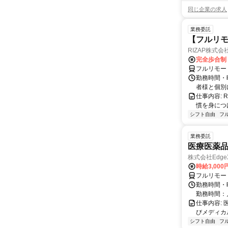
同じ企業の求人
業務委託
【フルリモ
RIZAP株式会
完全歩合制
フルリモー
勤務時間・
者様と個別
仕事内容:
慣を身につ
シフト自由
フ
業務委託
医療医薬
株式会社Edge
時給3,00
フルリモー
勤務時間・
勤務時間：
仕事内容:
びメディカル
シフト自由
フ