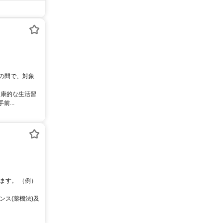
0の間で、対象
健康的な生活習
...
ます。 （例）
ス(薬機法)及