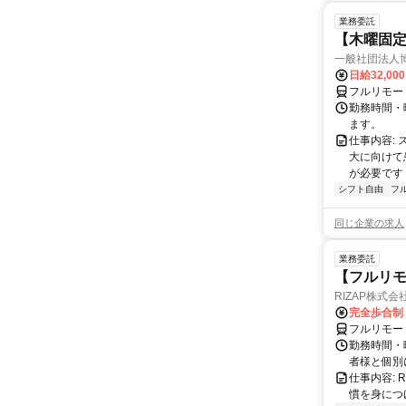
業務委託
【木曜固
一般社団法人
日給32,00
フルリモー
勤務時間・曜
ます。
仕事内容:
大に向けて
が必要です！
シフト自由
フ
同じ企業の求人
業務委託
【フルリモ
RIZAP株式会
完全歩合制
フルリモー
勤務時間・
者様と個別
仕事内容:
慣を身につ