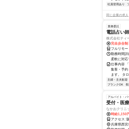
社員登用あり
同じ企業の求人
業務委託
電話占い師
株式会社ティ
完全歩合制
フルリモー
勤務時間詳細
柔軟に対応
仕事内容 
集客・予約
ます。 タロ
主婦・主夫歓迎
ブランクOK
長
アルバイト・パ
受付・医
なかおクリニ
時給1,150
兵庫県西宮