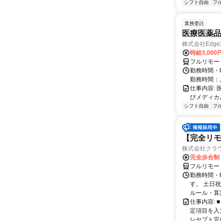
シフト自由
フ
業務委託
医療医薬
株式会社Edge
時給3,00
フルリモー
勤務時間・
勤務時間：
仕事内容:
びメディカル
シフト自由
フ
【完全リモ
株式会社クラ
完全歩合制
フルリモー
勤務時間・
す。 土日
ルール・算
仕事内容:
定項目を入
レセプト完