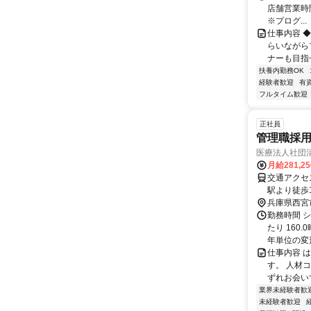
店舗営業時間＞ 
※プログ...
仕事内容 ◆P
らいながら
ナーも目指せ
扶養内勤務OK
経験者歓迎
有
フルタイム歓迎
正社員
管理職採用
医療法人社団
月給281,2
交通アクセス 最寄駅：香櫨園
駅より徒歩
兵庫県西宮
勤務時間 シ
たり 160
年単位の変形.
仕事内容 
す。 人材
ずれお会い
業界未経験者歓
未経験者歓迎