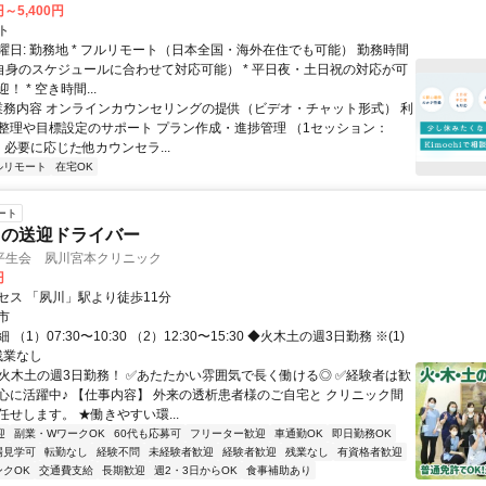
円～5,400円
ト
曜日: 勤務地 * フルリモート（日本全国・海外在住でも可能） 勤務時間
ご自身のスケジュールに合わせて対応可能） * 平日夜・土日祝の対応が可
 * 空き時間...
 業務内容 オンラインカウンセリングの提供（ビデオ・チャット形式） 利
整理や目標設定のサポート プラン作成・進捗管理 （1セッション：
） 必要に応じた他カウンセラ...
ルリモート
在宅OK
ート
クの送迎ドライバー
平生会 夙川宮本クリニック
円
セス 「夙川」駅より徒歩11分
市
（1）07:30〜10:30 （2）12:30〜15:30 ◆火木土の週3日勤務 ※(1)
◆残業なし
✅火木土の週3日勤務！ ✅あたたかい雰囲気で長く働ける◎ ✅経験者は歓
心に活躍中♪ 【仕事内容】 外来の透析患者様のご自宅と クリニック間
せします。 ★働きやすい環...
迎
副業・WワークOK
60代も応募可
フリーター歓迎
車通勤OK
即日勤務OK
場見学可
転勤なし
経験不問
未経験者歓迎
経験者歓迎
残業なし
有資格者歓迎
ンクOK
交通費支給
長期歓迎
週2・3日からOK
食事補助あり