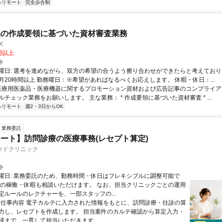
ルリモート
完全歩合制
品の作成要領に基づいた資材審査業務
X
0円以上
ト
曜日: 選考を進めながら、双方の希望の合うよう擦り合わせができたらと考えており
月20時間以上 勤務曜日：※希望があればなるべくお応えします。 休暇・休日：...
 医療用医薬品・医療機器に関するプロモーション資材および広告記事のコンプライアン
チェック業務をお願いします。 主な業務： * 作成要領に基づいた資材審査 * ...
ルリモート
週2・3日からOK
業務委託
ート】訪問診療の医療事務(レセプト算定)
ウドクリニック
ト
曜日: 業務委託のため、勤務時間・休日はフレキシブルに調整可能で
祝の稼働・休暇も相談いただけます。 なお、担当クリニックごとの運用
定ルールのレクチャーを、一部スタッフの...
 ■ 仕事内容 電子カルテに入力された情報をもとに、訪問診療・往診の算
力し、レセプトを作成します。 担当案件のカルテ確認から算定入力・
成まで、一貫して担当いただきます...