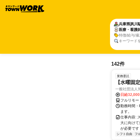
兵庫県
夙川
医療・看護
特徴/給与/
キーワード
142件
業務委託
【水曜固
一般社団法人
日給32,00
フルリモー
勤務時間・曜
ます。
仕事内容:
大に向けて
が必要です！
シフト自由
フ