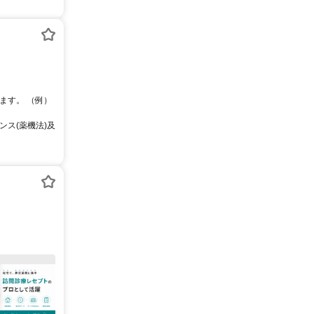
ます。 （例）
ス(薬機法)及