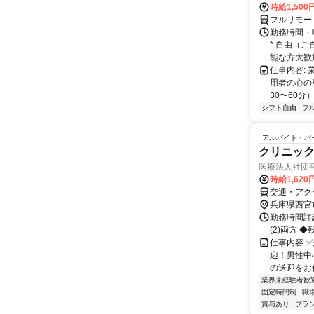
時給1,500
フルリモー
勤務時間・
* 自由（
能な方大歓迎！
仕事内容:
用者の心の
30〜60分
シフト自由
フ
アルバイト・パ
クリニッ
医療法人社団
時給1,620
交通・アク
兵庫県西宮
勤務時間詳細 
(2)両方 
仕事内容 
迎！男性中
の送迎をお任
業界未経験者歓
固定時間制
職
賞与あり
ブラ