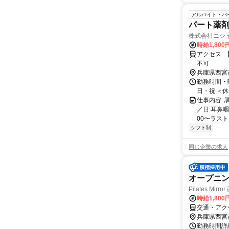
アルバイト・パ
パート薬剤
株式会社ニシ
時給1,80
アクセス: 【最寄駅など】 阪急神戸線「夙川駅」夙川駅から徒歩２分 マイカー通勤
不可
兵庫県西宮
勤務時間・曜日
日・祝 ＜
仕事内容:
／日 耳鼻
00〜ラスト
シフト制
同じ企業の求人
オープニ
Pilates Mirro
時給1,80
交通・アク
兵庫県西宮
勤務時間詳