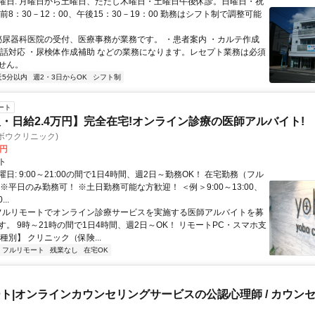
曜日: 月曜日から土曜日、ただし木曜日・土曜日午後休診。日曜日・祝
前8：30－12：00、午後15：30－19：00 勤務はシフト制で調整可能
 泌尿器科医院の受付、医療事務が業務です。 ・患者案内 ・カルテ作成
電話対応 ・尿検体作成補助 などの業務になります。レセプト業務は必須
せん。
近5分以内
週2・3日からOK
シフト制
ート
・日給2.4万円】完全在宅!オンライン診療の医師アルバイト!
c(ヨボウクリニック)
0円
ト
日: 9:00～21:00の間で1日4時間、週2日～勤務OK！ 在宅勤務（フル
※平日のみ勤務可！ ※土日勤務可能な方歓迎！ ＜例＞9:00～13:00、
...
 フルリモートでオンライン診療サービスを実施する医師アルバイトを募
す。 9時～21時の間で1日4時間、週2日～OK！ リモートPC・スマホ支
種別】 クリニック（保険...
フルリモート
残業なし
在宅OK
ト|オンラインカウンセリングサービスの公認心理師 / カウン