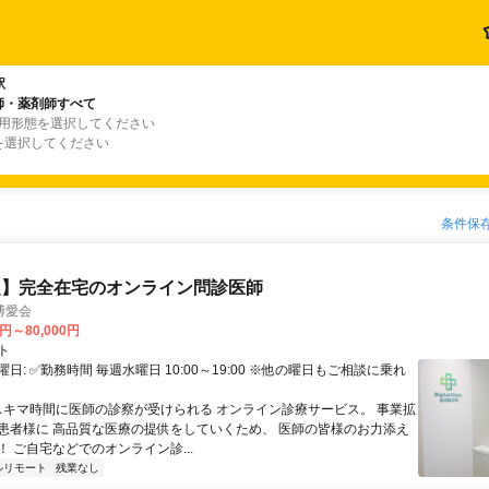
駅
師・薬剤師すべて
雇用形態を選択してください
を選択してください
条件保
定】完全在宅のオンライン問診医師
博愛会
0円～80,000円
ト
日: ✅勤務時間 毎週水曜日 10:00～19:00 ※他の曜日もご相談に乗れ
 スキマ時間に医師の診察が受けられる オンライン診療サービス。 事業拡
患者様に 高品質な医療の提供をしていくため、 医師の皆様のお力添え
 ご自宅などでのオンライン診...
ルリモート
残業なし