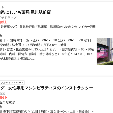
ート
師/にしいち薬局 夙川駅前店
イチドラッグ
0円以上
市
: ＜開局時間＞ (月〜金) 9：00-19：30 (土) 9：00-13：00 定休日
休憩時間＞法定通り ＜残業時間＞月平均5〜10時間
 調剤・監査・投薬業務をしていただきます。 ＜処方箋内容＞ 60〜80枚
咽喉科、内科、面処方（眼科・整形外科など） ※午前〜13：00、16：
が比較的忙しい店舗にな...
アルバイト・パート
ング 女性専用マシンピラティスのインストラクター
r 西宮
0円以上
セス 駅徒歩
市
細 ※下記営業時間のうち1日３時間・週２日〜OK（土日・夜優遇） ＜