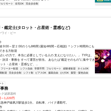
フルリモート
在宅OK
完全歩合制
・鑑定士(タロット・占星術・霊感など)
ーワイ・ピー
ト
 9:00～翌２:00のうち8時間 (最短4時間～応相談) ＊シフト時間外にも
できる方歓迎
「占いの力で、本当に必要としている人の 支えになりたい。」 TYPは、
・決済・事務を すべて運営が担当。 あなたは“鑑定そのもの”に集中でき
ット・占星術・霊感など、...
フリーター歓迎
シフト自由
学歴不問
フルリモート
経験者歓迎
ネイルOK
期歓迎
完全歩合制
シフト制
ピアスOK
服装自由
ひげOK
髪型・髪色自由
ート
療事務
ック泌尿器科
円～1,220円
アクセス: 阪急神戸線夙川駅徒歩1分。 自転車、バイク通勤可。
市