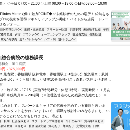
◇平日 07:00～21:00 ◇土曜 08:00～19:00 ◇日祝 08:00～19:00
ilates Mirrorで働く魅力POINT◆ ✅未経験者のための場所！ 給与をも
プロの技術を習得 ✅キャリアアップが明確！ バイトから店長・トレー
る ✅オー...
1日4時間以内OK
主婦・主夫歓迎
フリーター歓迎
学歴不問
未経験者歓迎
午前
資格者歓迎
夕方
ブランクOK
オープニングスタッフ
交通費支給
長期歓迎
駅近5分以内
週2・3日からOK
シフト制
週4日以上OK
|総合病院の総務課長
清和会 笹生病院
50円～375,000円
駅 阪神電車：香櫨園駅より徒歩6分 阪急電車：夙川
15分 JR：さくら夙川駅より徒歩10分 阪神バス：森具バス停より徒歩3
市
分（尼崎芦屋線・西宮神戸線） ❖転勤なし
フト制 8:30～17:15（実働7時間45分・休憩1時間） 実働時間： １月あ
.0時間 ❖残業月10～20時間 （※管理監督者のため残業の支給なし） ※1
..
はじめまして。 スパークルキャリアの代表を務めている藤原と言いま
コンサルタントをかねていますので、 転職を検討中のみなさまにも、 い
することになるかもしれません。 私ども...
迎
長期
社会保険あり
スタートアップ研修あり
平日のみOK
賞与年1回あり
経験者歓迎
研修あり
社会保険完備
賞与あり
育休あり
交通費支給
日中