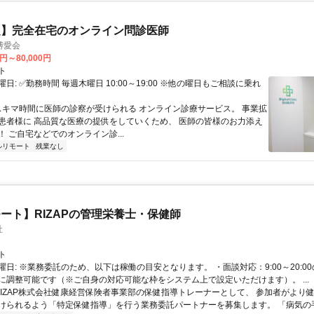
定】完全在宅のオンライン問診医師
博愛会
0円～80,000円
ト
日: ✅勤務時間 毎週木曜日 10:00～19:00 ※他の曜日もご相談に乗れ
 スキマ時間に医師の診察が受けられる オンライン診療サービス。 事業拡
患者様に 高品質な医療の提供をしていくため、 医師の皆様のお力添え
 ご自宅などでのオンライン診...
ルリモート
残業なし
ート】RIZAPの管理栄養士・保健師
社
ト
曜日: ※業務委託のため、以下は稼働の目安となります。 ・面談対応：9:00～20:0
に調整可能です（※ご自身の対応可能な枠をシステム上で設定いただけます）。 ...
 RIZAP株式会社健康経営保険者事業部の保健指導トレーナーとして、 参加者がより
けられるよう「特定保健指導」を行う業務委託パートナーを募集します。 「病気の手前