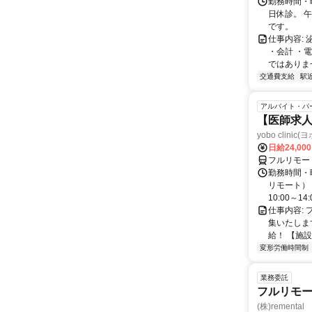
勤務時間・
日休診。 午
です。
仕事内容:
・会計 ・
ではありま
交通費支給
駅
アルバイト・パ
【医師求人
yobo clini
日給24,00
フルリモー
勤務時間・曜
リモート） 
10:00～14:0
仕事内容:
集いたしま
給！ 【施設
変形労働時間制
業務委託
フルリモー
(株)remental