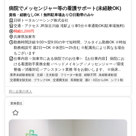
病院でメッセンジャー等の看護サポート(未経験OK)
資格・経験なしOK！無料駐車場あり◎日勤帯のみ✨
日研トータルソーシング株式会社
交通・アクセス JR加古川線 滝駅より車5分※車通勤OK(駐車場無料)
時給1,200円
兵庫県加東市
勤務時間詳細 9:00〜翌9:00の中で短時間、フルタイム勤務OK ※時短
勤務相談可 週2日〜OK ※休憩1〜2h含む ※配属先により異なる場合
もございます
仕事内容 ✨加東市にある病院でのお仕事✨ 【お仕事内容】 病院にお
ける看護助手業務全般 ✅ベッドメイキング ✅メッセンジャー ✅環境
整備 ✅消毒対応 ✅アシスタント業務 等をお願いします。 ※病床...
業界未経験者歓迎
主婦・主夫歓迎
フリーター歓迎
経験不問
未経験者歓迎
交通費全額支給
ブランクOK
交通費支給
長期歓迎
週2・3日からOK
シフト制
同じ企業の求人
業務委託