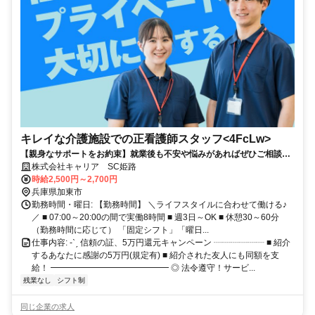
キレイな介護施設での正看護師スタッフ<4FcLw>
【親身なサポートをお約束】就業後も不安や悩みがあればぜひご相談く
ださい！★自由なライフスタイル◎残業なし
株式会社キャリア SC姫路
時給2,500円～2,700円
兵庫県加東市
勤務時間・曜日: 【勤務時間】 ＼ライフスタイルに合わせて働ける♪
／ ■ 07:00～20:00の間で実働8時間 ■ 週3日～OK ■ 休憩30～60分
（勤務時間に応じて） 「固定シフト」「曜日...
仕事内容: -ˋˏ 信頼の証、5万円還元キャンペーン ┈┈┈┈┈┈ ■ 紹介
するあなたに感謝の5万円(規定有) ■ 紹介された友人にも同額を支
給！ ━━━━━━━━━━━━━━ ◎ 法令遵守！サービ...
残業なし
シフト制
同じ企業の求人