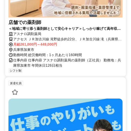
店舗での薬剤師
＜地域に寄り添う薬剤師として安心キャリア＞しっかり稼げて高年収を
実現！／店舗薬剤師としてキャリアスタート／休み充実で私生活と両立
アスナロ調剤薬局
可能／研修・福利厚生充実で長く働ける環境
アクセス ＪＲ加古川線 滝野徒歩約22分、ＪＲ加古川線 滝（兵庫県）
徒歩約31分、ＪＲ加古川線 社町徒歩約41分
月給261,000円～449,000円
兵庫県加東市
勤務時間 総労働時間：1ヶ月あたり160時間
仕事内容 仕事内容 アスナロ調剤薬局の薬剤師（正社員） 勤務地：兵
庫県加東市 年間休日126日相当
シフト制
派遣社員