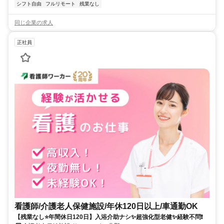
シフト自由
フルリモート
残業なし
同じ企業の求人
正社員
看護師/介護老人保健施設/年休120日以上/車通勤OK
【残業なし⭐年間休日120日】入浴介助ナシ✨超強化型老健✨経験不問❗️