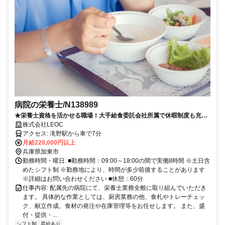
病院の栄養士/N138989
★栄養士資格を活かせる職場！大手給食委託会社所属で休暇制度も充実
しており、プライベートと両立できる環境です！
株式会社LEOC
アクセス: 滝野駅から車で7分
月給220,000円以上
兵庫県加東市
勤務時間・曜日: ■勤務時間：09:00～18:00の間で実働8時間 ※土日含
めたシフト制 ※勤務地により、時間が多少前後することがあります
※詳細はお問い合わせください ■休憩：60分
仕事内容: 配属先の病院にて、栄養士業務全般に取り組んでいただき
ます。 具体的な作業としては、厨房業務の他、食札やトレーチェッ
ク、献立作成、食材の発注や在庫管理等をお任せします。 また、盛
付・提供・...
シフト制
昇給あり