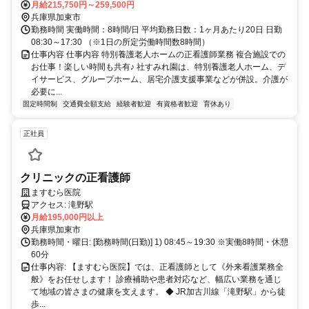
徒歩約66分、ＪＲ加古川線 社町徒歩約74分
月給215,750円～259,500円
兵庫県加東市
勤務時間 実働時間：8時間/日 平均勤務日数：1ヶ月あたり20日 日勤
08:30～17:30 （※1日の所定労働時間数8時間）
仕事内容 仕事内容 特別養護老人ホームの正看護師業務 複合施設での
お仕事！楽しい時間も共有♪ 社すみれ園は、特別養護老人ホーム、デ
イサービス、グループホーム、居宅介護支援事業などが併設。介護が
必要に...
固定時間制
交通費全額支給
経験者歓迎
有資格者歓迎
育休あり
正社員
クリニックの正看護師
ますむら医院
アクセス: 滝野駅
月給195,000円以上
兵庫県加東市
勤務時間・曜日: [勤務時間(日勤)] 1) 08:45～19:30 ※実働8時間・休憩
60分
仕事内容: 【ますむら医院】では、正看護師として《外来看護業務全
般》をお任せします！ 診療補助や患者対応など、幅広い業務を通じ
て地域の皆さまの健康を支えます。 ◆ JR加古川線「滝野駅」から徒
歩...