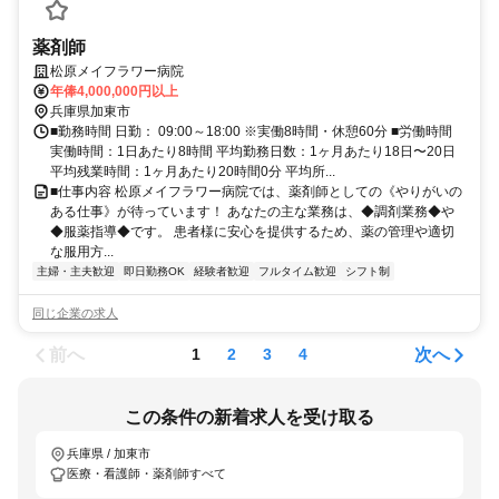
薬剤師
松原メイフラワー病院
年俸4,000,000円以上
兵庫県加東市
■勤務時間 日勤： 09:00～18:00 ※実働8時間・休憩60分 ■労働時間
実働時間：1日あたり8時間 平均勤務日数：1ヶ月あたり18日〜20日
平均残業時間：1ヶ月あたり20時間0分 平均所...
■仕事内容 松原メイフラワー病院では、薬剤師としての《やりがいの
ある仕事》が待っています！ あなたの主な業務は、◆調剤業務◆や
◆服薬指導◆です。 患者様に安心を提供するため、薬の管理や適切
な服用方...
主婦・主夫歓迎
即日勤務OK
経験者歓迎
フルタイム歓迎
シフト制
同じ企業の求人
前へ
次へ
1
2
3
4
この条件の新着求人を受け取る
兵庫県 / 加東市
医療・看護師・薬剤師すべて