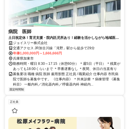
病院 医師
土日祝定休！育児支援・院内託児所あり！経験を活かしながら地域医療
を支えてくださる医師募集【イチオシ】
ジョイスリー株式会社
交通アクセス JR加古川線「滝野」駅から徒歩で29分
年俸1,000,000円～1,666,666円
兵庫県加東市
勤務時間・曜日 8:30～17:15（休憩60分） ＊週5日（平日） ＊残業が
あっても18:00くらいまで ＊早番遅番なし ＊夜間、休日の当直有り
募集要項 職種 病院 医師 雇用形態 正社員 / 職業紹介 仕事内容 市民病
院で医師を募集中です。 《仕事内容》 ＊外来診療 ＊病棟管理 《募集
科目》 一般内科／消化器内科／呼吸器内科 神経内...
固定時間制
正社員