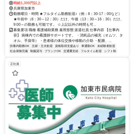
時給1,300円以上
兵庫県加東市
勤務曜日・時間 ★フルタイム勤務歓迎♪（例：8：30-17：00など）
★午前中（8：30～12：30）だけ、午後（13：30～16：30）だけ、
9:00～の勤務も可能です。 ☆上記以外の時間も可...
募集要項 職種 看護補助業務 雇用形態 派遣社員 仕事内容 【仕事内
容】 病棟内での看護師サポートです。 ・消耗品の補充（オムツ、タ
オル、手袋等） ・患者様の体位交換や移動の介助 ・配膳、...
扶養内勤務OK
主婦・主夫歓迎
資格取得支援あり
車通勤OK
未経験者歓迎
社会保険完備
制服貸与
ブランクOK
交通費支給
フルタイム歓迎
シフト制
正社員