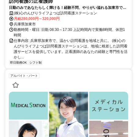
訪問看護の正看護師
日勤のみであなたらしく輝ける！経験不問、やりがい溢れる加東市での
訪問看護師募集。
(株)心のんびりライフよつば訪問看護ステーション
月給280,000円～320,000円
兵庫県加東市
勤務時間・曜日: 日勤 08:30～17:30 上記時間内で実働8時間、休憩1
時間
仕事内容: 兵庫県加東市で、温かい訪問看護を地域と共に。 (株)心の
んびりライフよつば訪問看護ステーションは、地域に根差した訪問看
護サービスを提供しています。正看護師のあなたの経験と専門性を活
かし...
即日勤務OK
シフト制
アルバイト・パート