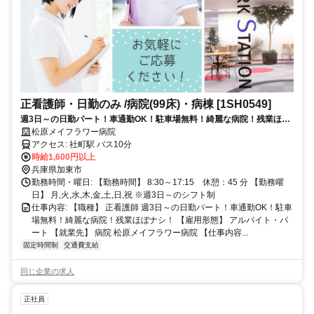
正看護師・日勤のみ /病院(99床)・病棟 [1SH0549]
週3日～の日勤パート！車通勤OK！駐車場無料！綺麗な病院！残業ほぼ
ナシ！
松原メイフラワー病院
アクセス: 社町駅 バス10分
時給1,600円以上
兵庫県加東市
勤務時間・曜日: 【勤務時間】 8:30～17:15 休憩：45 分 【勤務曜
日】 月,火,水,木,金,土,日,祝 ※週3日～のシフト制
仕事内容: 【職種】 正看護師 週3日～の日勤パート！車通勤OK！駐車
場無料！綺麗な病院！残業ほぼナシ！ 【雇用形態】 アルバイト・パ
ート 【就業先】 病院 松原メイフラワー病院 【仕事内容...
固定時間制
交通費支給
同じ企業の求人
正社員