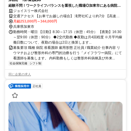
経験不問！ワークライフバランスを重視した職場◎加東市にある病院で
准看護師募集中です！【イチオシ】
ジョイスリー株式会社
交通アクセス 【お車でお越しの場合】 滝野社ICより約7分 【高速バ
スご利用の場合】 社パーキングエリア 下車徒歩15分 【路線バスご利
月給253,000円～344,000円
用の場合】 神姫バス「南山」 バス停下車徒歩10分
兵庫県加東市
勤務時間・曜日 【日勤】8:30～17:15（休憩：45分） 【夜勤】16:30
～翌9:00（休憩：90分） ◆2交代勤務 ◆夜勤は月4回程度 ※月平均稼
働日数について、夜勤の場合は2日と換算します...
募集要項 職種 病院 准看護師 雇用形態 正社員 / 職業紹介 仕事内容 リ
ウマチおよび整形外科の専門的治療を行う「メイフラワー病院」にて
看護師を募集します。 内科勤務もしくは整形外科病棟及び外来...
社会保険完備
シフト制
同じ企業の求人
正社員