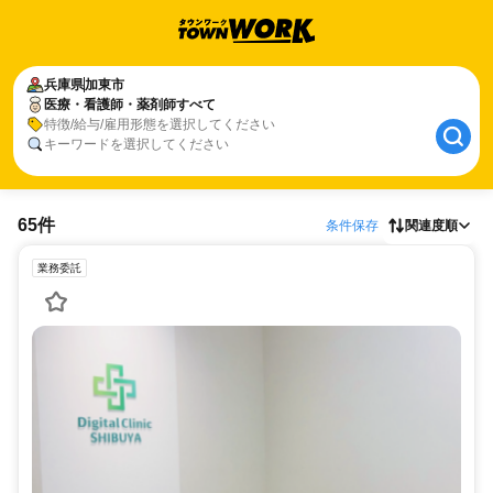
兵庫県
加東市
医療・看護師・薬剤師すべて
特徴/給与/雇用形態を選択してください
キーワードを選択してください
65件
条件保存
関連度順
業務委託