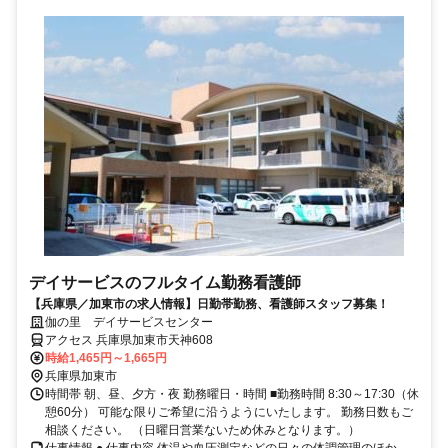
デイサービスのフルタイム勤務看護師
【兵庫県／加東市の求人情報】日勤帯勤務、看護師スタッフ募集！
伽の里 デイサービスセンター
アクセス 兵庫県加東市天神608
時給1,465円～1,665円
兵庫県加東市
時間帯 朝、昼、夕方・夜 勤務曜日・時間 ■勤務時間 8:30～17:30（休
憩60分） 可能な限りご希望に沿うようにいたします。 勤務日数もご
相談ください。 （日曜日営業ないため休みとなります。）
仕事情報 ● 仕事内容 体温や血圧測定などの日々の体調管理のほか、