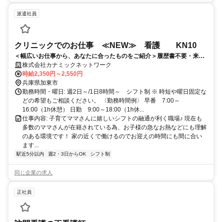
派遣社員
クリニックでのお仕事 ≪NEW≫ 看護 KN10
＜幅広いお仕事から、あなたに合ったものをご紹介＞履歴書不要・来社
不要で簡単お仕事探し♪
株式会社カナミックネットワーク
時給2,350円～2,550円
兵庫県加東市
勤務時間・曜日: 週2日～/1日8時間～ シフト制 ※ 時短や曜日固定な
どの希望もご相談ください。 〈勤務時間例〉 早番 7:00～
16:00（1h休憩） 日勤 9:00～18:00（1h休...
仕事内容: 子育てママさんに嬉しいシフトの融通が利く職場♪ 現在も
多数のママさんが在籍されている為、お子様の急なお熱などにも理解
のある環境です！ 家の近くで働けるのでお迎えの時間にも間に合い
ます...
駅近5分以内
週2・3日からOK
シフト制
同じ企業の求人
正社員