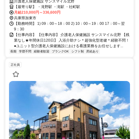
介護老人保健施設 サンスマイル北野
【最寄り駅】 ・滝野駅 ・滝駅 ・社町駅
月給210,000円～336,600円
兵庫県加東市
【勤務時間】 1) 09：00～18：00 2) 10：00～19：00 17：00～翌
9：30
【仕事内容】 【仕事内容】 介護老人保健施設 サンスマイル北野 【残
業なし★年間休日120日】 入浴介助ナシ＊超強化型老健＊経験不問！
●ユニット型介護老人保健施設における看護業務をお任せします...
長期
学歴不問
経験者歓迎
ブランクOK
シフト制
昇給あり
正社員