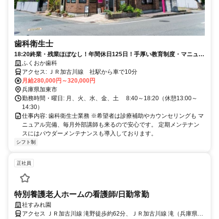
歯科衛生士
18:20終業・残業ほぼなし！年間休日125日！手厚い教育制度・マニュア
ル完備◎安心して働ける環境です！
ふくおか歯科
アクセス: ＪＲ加古川線 社駅から車で10分
月給280,000円～320,000円
兵庫県加東市
勤務時間・曜日: 月、火、水、金、土 8:40～18:20（休憩13:00～
14:30）
仕事内容: 歯科衛生士業務 ※希望者は診療補助やカウンセリングも マ
ニュアル完備、毎月外部講師も来るので安心です。 定期メンテナン
スにはパウダーメンテナンスも導入しております。
シフト制
正社員
特別養護老人ホームの看護師/日勤常勤
社すみれ園
アクセス ＪＲ加古川線 滝野徒歩約62分、ＪＲ加古川線 滝（兵庫県）