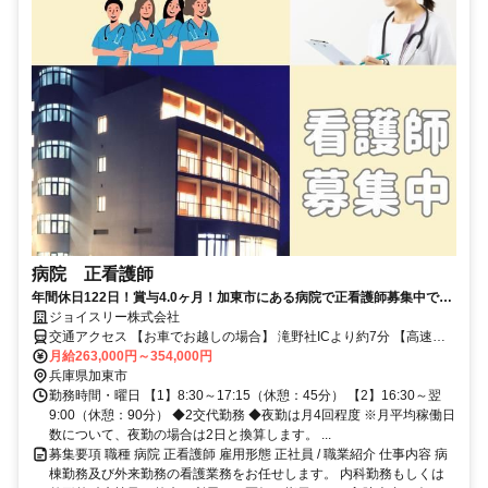
病院 正看護師
年間休日122日！賞与4.0ヶ月！加東市にある病院で正看護師募集中で
す！【イチオシ】
ジョイスリー株式会社
交通アクセス 【お車でお越しの場合】 滝野社ICより約7分 【高速バ
スご利用の場合】 社パーキングエリア 下車徒歩15分 【路線バスご利
月給263,000円～354,000円
用の場合】 神姫バス「南山」 バス停下車徒歩10分
兵庫県加東市
勤務時間・曜日 【1】8:30～17:15（休憩：45分） 【2】16:30～翌
9:00（休憩：90分） ◆2交代勤務 ◆夜勤は月4回程度 ※月平均稼働日
数について、夜勤の場合は2日と換算します。 ...
募集要項 職種 病院 正看護師 雇用形態 正社員 / 職業紹介 仕事内容 病
棟勤務及び外来勤務の看護業務をお任せします。 内科勤務もしくは