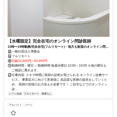
【水曜固定】完全在宅のオンライン問診医師
10時〜19時勤務/完全在宅(フルリモート)・地方も歓迎のオンライン問診
業務
一般社団法人博愛会
フルリモート
日給32,000円～80,000円
勤務時間・曜日: ✅勤務時間 毎週水曜日 10:00～19:00 ※他の曜日も
ご相談に乗れます。
仕事内容: スキマ時間に医師の診察が受けられる オンライン診療サー
ビス。 事業拡大に向けて患者様に 高品質な医療の提供をしていくた
め、 医師の皆様のお力添えが必要です！ ご自宅などでのオンライン
診...
シフト自由
フルリモート
残業なし
アルバイト・パート