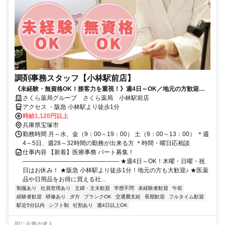
調剤事務スタッフ【小林駅前店】
《未経験・無資格OK！接客力を重視！》週4日～OK／地元の方歓迎／
社員登用あり／社割で日用品などが最大半額♪
さくら薬局グループ さくら薬局 小林駅前店
アクセス ・阪急 小林駅より徒歩1分
時給1,120円以上
兵庫県宝塚市
勤務時間 月～水、金（9：00～19：00） 土（9：00～13：00） ＊週
4～5日、週28～32時間の勤務が出来る方 ＊時間・曜日応相談
仕事内容 【新着】医療事務 パート募集！
―――――――――――――――― ★週4日～OK！木曜・日曜・祝
日はお休み！ ★阪急 小林駅より徒歩1分！地元の方も大歓迎♪ ★医薬
品や日用品をお得に買える社...
制服あり
社員登用あり
主婦・主夫歓迎
学歴不問
未経験者歓迎
午前
経験者歓迎
研修あり
夕方
ブランクOK
交通費支給
長期歓迎
フルタイム歓迎
駅近5分以内
シフト制
社割あり
週4日以上OK
同じ企業の求人