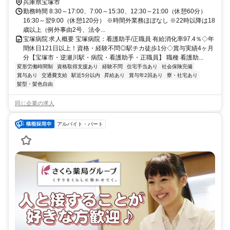
兵庫県宝塚市
勤務時間 8:30～17:00、7:00～15:30、12:30～21:00（休憩60分）
16:30～翌9:00（休憩120分） ※時間外業務ほぼなし ※22時以降は18
歳以上（例外事由2号、法令...
宝塚病院 求人概要 宝塚病院：看護助手/正職員 有給消化率97.4％◇年
間休日121日以上！資格・経験不問◎駅チカ徒歩1分◇賞与実績4ヶ月
分【宝塚市・逆瀬川駅・病院・看護助手・正職員】 職種 看護助...
変形労働時間制
資格取得支援あり
経験不問
住宅手当あり
社会保険完備
賞与あり
交通費支給
駅近5分以内
昇給あり
賞与年2回あり
寮・社宅あり
髪型・髪色自由
同じ企業の求人
アルバイト・パート