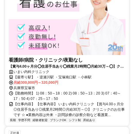
看護師/病院・クリニック/夜勤なし
【賞与4.00ヶ月分⭕住居手当あり⭕残業月2時間⭕月給30万～⭕】クリ
ニックのお仕事です⭐
いまい内科クリニック
【最寄り駅】 ・逆瀬川駅 ・宝塚南口駅 ・小林駅
月給300,000円～320,000円
兵庫県宝塚市
【勤務時間】 1) 08：50～18：00 2) 08：50～13：20 3) 07：40～
17：50 4) 07：25～17：50
【仕事内容】 【仕事内容】 いまい内科クリニック 【賞与4.00ヶ月分
◎住居手当あり◎残業月2時間◎月給30万～◎】 クリニックのお仕事
です ☆ ●業務内容は外来 ・訪問診療の診察介助など看護業...
長期
学歴不問
経験者歓迎
ブランクOK
シフト制
昇給あり
正社員