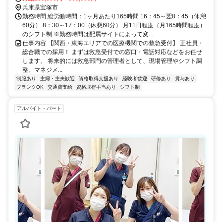
市立病院（兵庫県宝塚市小浜4丁目5-1／JR「宝塚駅」からバスで14
兵庫県宝塚市
分）
勤務時間 総労働時間：1ヶ月あたり165時間 16：45～翌8：45（休憩
60分） 8：30～17：00（休憩60分） 月11日程度（月165時間程度）
のシフト制 ※勤務時間は配属サイトによって変...
仕事内容 【関西・東海エリアでの医療機関での救急受付】 正社員・
総合職での採用！ まずは救急受付での窓口・電話対応などをお任せ
します。 将来的には救急部門の管理者として、現場管理やシフト調
整、マネジメ...
制服あり
主婦・主夫歓迎
資格取得支援あり
経験者歓迎
研修あり
賞与あり
ブランクOK
交通費支給
資格取得手当あり
シフト制
アルバイト・パート