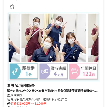
看護師/病棟師長
駅チカ徒歩1分◇入寮OK☆賞与実績4ヶ月分◎認定看護管理者研修へ積
極的に参加してもらいます★経験に合わせた安定収入【宝塚市・逆瀬川
宝塚病院
駅・病院・病棟師長・正職員】
最寄駅 阪急電鉄今津線「逆瀬川駅」徒歩1分
月給431,000円～481,000円