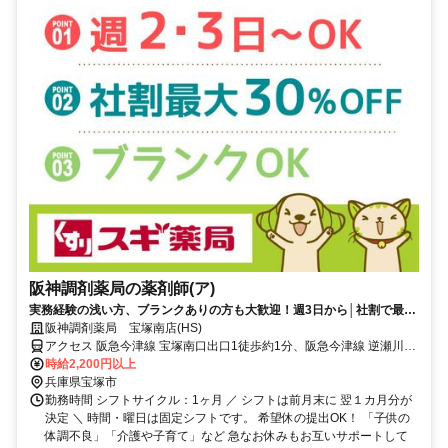
阪神調剤薬局の薬剤師(ア)
実務経験の浅い方、ブランクありの方も大歓迎！週3日から│社割で最大
30％オフ♪
阪神調剤薬局 宝塚南店(HS)
アクセス 阪急今津線 宝塚南口出口1徒歩約1分、阪急今津線 逆瀬川東
口徒歩約12分、阪急今津線 宝塚出口1(阪急)徒歩約14分 0
時給2,200円以上
兵庫県宝塚市
勤務時間 シフトサイクル：1ヶ月 ／ シフトは前月末に 翌１カ月分が
決定 ＼ 時間・曜日は固定シフトです。 希望休の提出OK！ 「子供の
体調不良」「介護や子育て」など 急なお休みもお互いサポートして