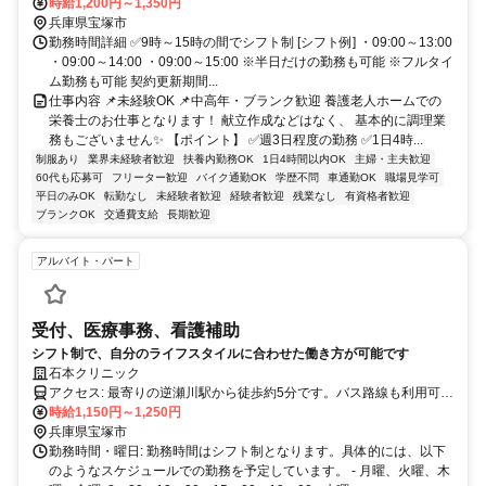
時給1,200円～1,350円
兵庫県宝塚市
勤務時間詳細 ✅9時～15時の間でシフト制 [シフト例] ・09:00～13:00
・09:00～14:00 ・09:00～15:00 ※半日だけの勤務も可能 ※フルタイ
ム勤務も可能 契約更新期間...
仕事内容 📌未経験OK 📌中高年・ブランク歓迎 養護老人ホームでの
栄養士のお仕事となります！ 献立作成などはなく、 基本的に調理業
務もございません✨ 【ポイント】 ✅週3日程度の勤務 ✅1日4時...
制服あり
業界未経験者歓迎
扶養内勤務OK
1日4時間以内OK
主婦・主夫歓迎
60代も応募可
フリーター歓迎
バイク通勤OK
学歴不問
車通勤OK
職場見学可
平日のみOK
転勤なし
未経験者歓迎
経験者歓迎
残業なし
有資格者歓迎
ブランクOK
交通費支給
長期歓迎
アルバイト・パート
受付、医療事務、看護補助
シフト制で、自分のライフスタイルに合わせた働き方が可能です
石本クリニック
アクセス: 最寄りの逆瀬川駅から徒歩約5分です。バス路線も利用可能
で、逆瀬川駅停留所からは徒歩5分でアクセスできます。通勤に便利
時給1,150円～1,250円
な立地ですので、ぜひご応募ください。
兵庫県宝塚市
勤務時間・曜日: 勤務時間はシフト制となります。具体的には、以下
のようなスケジュールでの勤務を予定しています。 - 月曜、火曜、木