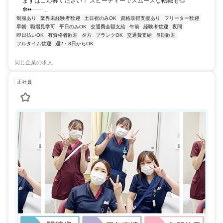
まずはご応募ください！ スピーディーでスムーズな転職も◎
✼••┈┈...
制服あり
業界未経験者歓迎
土日祝のみOK
資格取得支援あり
フリーター歓迎
早朝
職場見学可
平日のみOK
交通費全額支給
午前
経験者歓迎
夜間
即日払いOK
有資格者歓迎
夕方
ブランクOK
交通費支給
長期歓迎
フルタイム歓迎
週2・3日からOK
同じ企業の求人
正社員