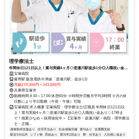
理学療法士
年間休日121日以上！賞与実績4ヶ月◇逆瀬川駅徒歩1分◎入職祝い金あ
り◇17時まで！残業少なめ＜採用強化中＞【宝塚市・逆瀬川駅・病院・
宝塚病院
理学療法士・正職員】
最寄駅 阪急電鉄今津線「逆瀬川駅」徒歩1分
月給270,400円～343,800円
兵庫県宝塚市
勤務時間 8:30～17:00 休憩60分 ※時間外労働月平均3時間 ※月の休
日数により半日勤務（午前・午後）可能
宝塚病院 求人概要 宝塚病院：理学療法士/正職員 年間休日121日以
上！賞与実績4ヶ月◇逆瀬川駅徒歩1分◎入職祝い金あり◇17時ま
で！残業少なめ＜採用強化中＞【宝塚市・逆瀬川駅・病院・理学療法
士・正職...
資格取得支援あり
住宅手当あり
社会保険完備
賞与あり
交通費支給
駅近5分以内
シフト制
昇給あり
賞与年2回あり
寮・社宅あり
入社祝い金あり