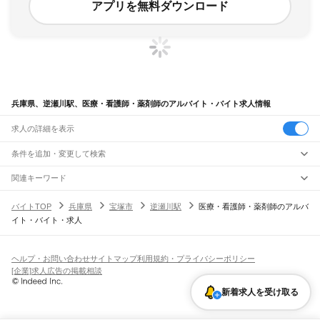
アプリを無料ダウンロード
兵庫県、逆瀬川駅、医療・看護師・薬剤師のアルバイト・バイト求人情報
求人の詳細を表示
条件を追加・変更して検索
市区町村を追加・変更
関連キーワード
完全在宅ワーク 全国
シール貼り 在宅
現在地周辺
ガチャガチャ
犬カフェ
兵庫県
駅を追加・変更
バイトTOP
兵庫県
宝塚市
逆瀬川駅
医療・看護師・薬剤師のアルバ
兵庫県
すべて
イト・バイト・求人
神戸市
すべて
職種を追加・変更
JR神戸線(大阪～神戸)
東灘区
灘区
兵庫区
長田区
須磨区
垂水区
北区
中央区
西区
尼崎駅
立花駅
甲子園口駅
西宮駅
さくら夙川駅
芦屋駅
甲南山手駅
摂津本山駅
住吉駅
飲食・フードサービス
姫路市
尼崎市
明石市
西宮市
洲本市
芦屋市
伊丹市
相生市
豊岡市
加古川市
赤穂市
特徴を追加・変更
六甲道駅
摩耶駅
灘駅
三ノ宮駅
元町駅
神戸駅
飲食・フードサービス
すべて
ヘルプ・お問い合わせ
サイトマップ
利用規約・プライバシーポリシー
西脇市
宝塚市
三木市
高砂市
川西市
小野市
三田市
加西市
丹波篠山市
養父市
ホールスタッフ
キッチンスタッフ
皿洗い・洗い場
精肉・鮮魚加工
給食調理
人気
[企業]求人広告の掲載相談
JR神戸線(神戸～姫路)
丹波市
南あわじ市
朝来市
淡路市
宍粟市
加東市
たつの市
川辺郡
多可郡
加古郡
雇用形態を追加・変更
パン屋（ベーカリー）
フードカウンター販売員
バー（BAR）・バーテンダー
日払いOK
高校生歓迎
学生歓迎
深夜の仕事
髪型・髪色自由
ひげOK
ネイルOK
神戸駅
兵庫駅
新長田駅
鷹取駅
須磨海浜公園駅
須磨駅
塩屋駅
垂水駅
舞子駅
朝霧駅
神崎郡
揖保郡
赤穂郡
佐用郡
美方郡
飲食店補助（開店・閉店準備）
飲食店（店長・マネージャー）
新着求人を受け取る
ピアスOK
アルバイト・パート
履歴書不要
オープニングスタッフ
留学生・外国人活躍中
明石駅
西明石駅
大久保駅
魚住駅
土山駅
東加古川駅
加古川駅
宝殿駅
曽根駅
都道府県を変更
営業・販売
勤務期間
正社員
ひめじ別所駅
御着駅
東姫路駅
姫路駅
営業・販売
すべて
短期
契約社員
単発・1日OK
長期
期間限定（春夏冬休み等）