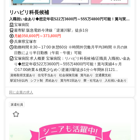
リハビリ科長候補
入職祝い金あり◆想定年収522万3600円～555万4800円可能！賞与実績
4ヶ月◎17:00終業＆残業少なめ◇逆瀬川駅徒歩1分☆年間休日121日以
宝塚病院
上★採用強化中【宝塚市・逆瀬川駅・病院・リハビリ科長候補・正職
最寄駅 阪急電鉄今津線「逆瀬川駅」徒歩1分
員】
月給350,600円～373,800円
兵庫県宝塚市
勤務時間 8:30～17:00 休憩60分 ※時間外労働月平均3時間 ※月の休
日数により半日勤務（午前・午後）可能
宝塚病院 求人概要 宝塚病院：リハビリ科長候補/正職員 入職祝い金あ
り◆想定年収522万3600円～555万4800円可能！賞与実績4ヶ月
◎17:00終業＆残業少なめ◇逆瀬川駅徒歩1分☆年間休日121...
資格取得支援あり
住宅手当あり
社会保険完備
賞与あり
交通費支給
駅近5分以内
シフト制
昇給あり
賞与年2回あり
寮・社宅あり
入社祝い金あり
同じ企業の求人
派遣社員