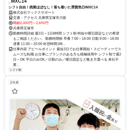
_MXC14
シフト自由！残業ほぼなし！落ち着いた雰囲気◎/MXC14
株式会社マックスサポート
交通・アクセス 兵庫県宝塚市川面
時給2,400円～2,600円
兵庫県宝塚市
勤務時間詳細 週2日～1日8時間 シフト制 時短や曜日固定などの希望
もご相談ください。 勤務時間例 早番 7:00～16:00 日勤 9:00～18:00
遅番 11:00～20:00 休憩時間1時...
仕事内容 アピールポイント 最短3日でお仕事開始！スピーディーでス
ムーズな転職 お仕事にブランクのある方も積極採用中 シフト制で週2
日～OK 平日のみOK／日勤のみ／曜日固定など働き方選べる 来社不
要...
シフト制
正社員