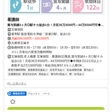
看護師
賞与実績4ヶ月◎駅チカ徒歩1分！月収36万4500円～44万6500円可◆年
間休日121日以上☆夜勤手当2万1000円/回！有給消化率97.4％☆入寮
宝塚病院
OK【宝塚市・逆瀬川駅・病院・看護師・正職員】
最寄駅 阪急電鉄今津線「逆瀬川駅」徒歩1分
月給280,500円～320,500円
兵庫県宝塚市
勤務時間 8:30～17:00（休憩60分） 16:30～翌9:00（休憩120分）
※1ヶ月単位の変形労働時間制
宝塚病院 求人概要 宝塚病院：看護師/正職員 賞与実績4ヶ月◎駅チカ
徒歩1分！月収36万4500円～44万6500円可◆年間休日121日以上☆
夜勤手当2万1000円/回！有給消化率97.4％☆入寮OK...
変形労働時間制
資格取得支援あり
住宅手当あり
社会保険完備
賞与あり
交通費支給
駅近5分以内
昇給あり
賞与年2回あり
寮・社宅あり
同じ企業の求人
アルバイト・パート