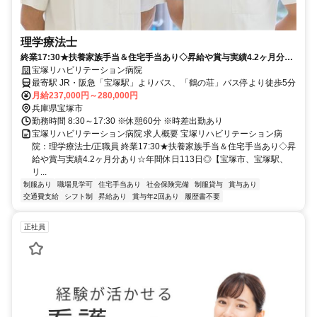
理学療法士
終業17:30★扶養家族手当＆住宅手当あり◇昇給や賞与実績4.2ヶ月分あ
り☆年間休日113日◎【宝塚市、宝塚駅、リハビリテーション病院、理
宝塚リハビリテーション病院
学療法士、常勤】
最寄駅 JR・阪急「宝塚駅」よりバス、「鶴の荘」バス停より徒歩5分
月給237,000円～280,000円
兵庫県宝塚市
勤務時間 8:30～17:30 ※休憩60分 ※時差出勤あり
宝塚リハビリテーション病院 求人概要 宝塚リハビリテーション病
院：理学療法士/正職員 終業17:30★扶養家族手当＆住宅手当あり◇昇
給や賞与実績4.2ヶ月分あり☆年間休日113日◎【宝塚市、宝塚駅、
リ...
制服あり
職場見学可
住宅手当あり
社会保険完備
制服貸与
賞与あり
交通費支給
シフト制
昇給あり
賞与年2回あり
履歴書不要
正社員