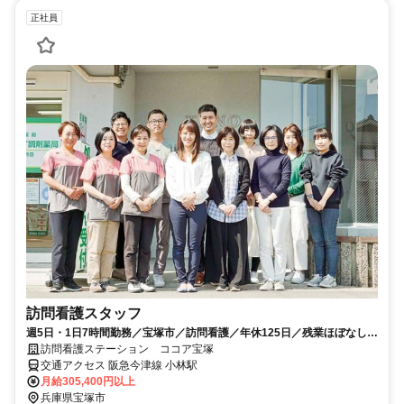
正社員
訪問看護スタッフ
週5日・1日7時間勤務／宝塚市／訪問看護／年休125日／残業ほぼなし／
有休取得率100％／車通勤可◎
訪問看護ステーション ココア宝塚
交通アクセス 阪急今津線 小林駅
月給305,400円以上
兵庫県宝塚市