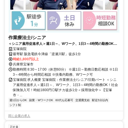
作業療法士/シニア
＜シニア雇用促進求人＞週1日～、Wワーク、1日3～4時間の勤務OK！
社会保険加入可！時給1800円◎駅チカ徒歩1分＜採用強化中＞【宝塚
宝塚病院
市・逆瀬川駅・病院・作業療法士（シニア）・日勤パート】
最寄駅 阪急電鉄今津線「逆瀬川駅」徒歩1分
時給1,800円以上
兵庫県宝塚市
勤務時間 8:30～17:00（休憩60分） ※週1日～勤務日数応相談 ※1日
3～4時間から時間応相談 ※扶養内勤務、Wワーク可
宝塚病院 求人概要 宝塚病院：作業療法士/シニア/日勤パート ＜シニ
ア雇用促進求人＞週1日～、Wワーク、1日3～4時間の勤務OK！社会
保険加入可！時給1800円◎駅チカ徒歩1分＜採用強化中＞【宝塚
市・...
週1日からOK
副業・WワークOK
60代も応募可
交通費支給
駅近5分以内
シフト制
同じ企業の求人
正社員