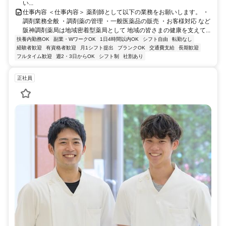
い...
仕事内容 ＜仕事内容＞ 薬剤師として以下の業務をお願いします。 ・
調剤業務全般 ・調剤薬の管理 ・一般医薬品の販売 ・お客様対応 など
阪神調剤薬局は地域密着型薬局として 地域の皆さまの健康を支えて...
扶養内勤務OK
副業・WワークOK
1日4時間以内OK
シフト自由
転勤なし
経験者歓迎
有資格者歓迎
月1シフト提出
ブランクOK
交通費支給
長期歓迎
フルタイム歓迎
週2・3日からOK
シフト制
社割あり
正社員