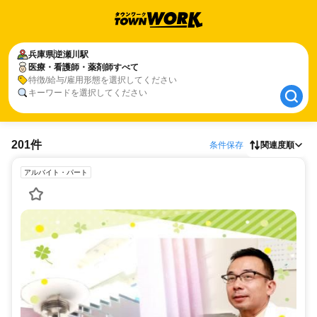
兵庫県
兵庫県
逆瀬川駅
逆瀬川駅
医療・看護師・薬剤師すべて
医療・看護師・薬剤師すべて
特徴/給与/雇用形態を選択してください
キーワードを選択してください
201件
条件保存
関連度順
アルバイト・パート