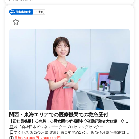
正社員
関西・東海エリアでの医療機関での救急受付
【正社員採用】◇急募！◇男女問わず活躍中◇夜勤経験者大歓迎！◇年
間休日120日以上◇
株式会社日本ビジネスデータープロセシングセンター
アクセス 阪急今津線 逆瀬川東口徒歩約17分、阪急今津線 宝塚南口出
口1徒歩約23分、阪急今津線 小林（兵庫県）東口徒歩約25分 ◎宝塚
月給250,000円～300,000円