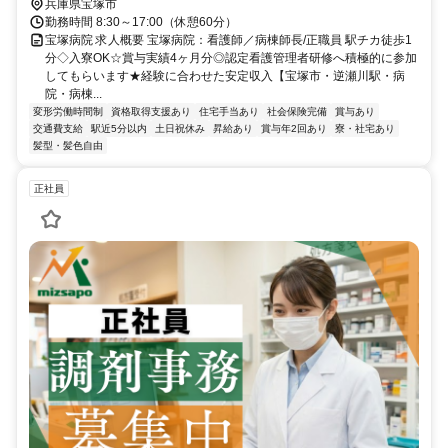
兵庫県宝塚市
勤務時間 8:30～17:00（休憩60分）
宝塚病院 求人概要 宝塚病院：看護師／病棟師長/正職員 駅チカ徒歩1
分◇入寮OK☆賞与実績4ヶ月分◎認定看護管理者研修へ積極的に参加
してもらいます★経験に合わせた安定収入【宝塚市・逆瀬川駅・病
院・病棟...
変形労働時間制
資格取得支援あり
住宅手当あり
社会保険完備
賞与あり
交通費支給
駅近5分以内
土日祝休み
昇給あり
賞与年2回あり
寮・社宅あり
髪型・髪色自由
正社員