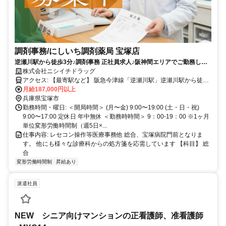
調剤事務/にしいち調剤薬局 宝塚店
逆瀬川駅から徒歩3分♪調剤事務 正社員求人♪阪神間エリアでご勤務した
い方必見の求人です
株式会社ニシイチドラッグ
アクセス: 【最寄駅など】 阪急今津線「逆瀬川駅」逆瀬川駅から徒歩
２分 マイカー通勤不可
月給187,000円以上
兵庫県宝塚市
勤務時間・曜日: ＜開局時間＞ (月〜金) 9:00〜19:00 (土・日・祝)
9:00〜17:00 定休日 年中無休 ＜勤務時時間＞ 9：00-19：00 ※1ヶ月
単位変形労働時間制（週5日×...
仕事内容: レセコン操作等医療事務他 総合、宝塚病院門前となりま
す。 他にも様々な診療科からの処方箋を応需しています 【科目】 総
合
変形労働時間制
昇給あり
派遣社員
NEW シニア向けマンションの正看護師、准看護師