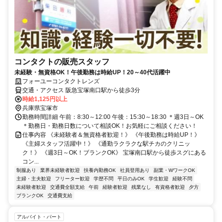
コンタクトの販売スタッフ
未経験・無資格OK！午後勤務は時給UP！20～40代活躍中
フォーユーコンタクトレンズ
交通・アクセス 阪急宝塚南口駅から徒歩3分
時給1,125円以上
兵庫県宝塚市
勤務時間詳細 午前：8:30～12:00 午後：15:30～18:30 ＊週3日～OK
＊勤務日・勤務日数について相談OK！お気軽にご相談ください！
仕事内容 《未経験者＆無資格者歓迎！》 《午後勤務は時給UP！》
《主婦スタッフ活躍中！》 《通勤ラクラクな駅チカのクリニッ
ク！》 《週3日～OK！ブランクOK》 宝塚南口駅から徒歩スグにある
コン...
制服あり
業界未経験者歓迎
扶養内勤務OK
社員登用あり
副業・WワークOK
主婦・主夫歓迎
フリーター歓迎
学歴不問
平日のみOK
学生歓迎
経験不問
未経験者歓迎
交通費全額支給
午前
経験者歓迎
残業なし
有資格者歓迎
夕方
ブランクOK
交通費支給
アルバイト・パート