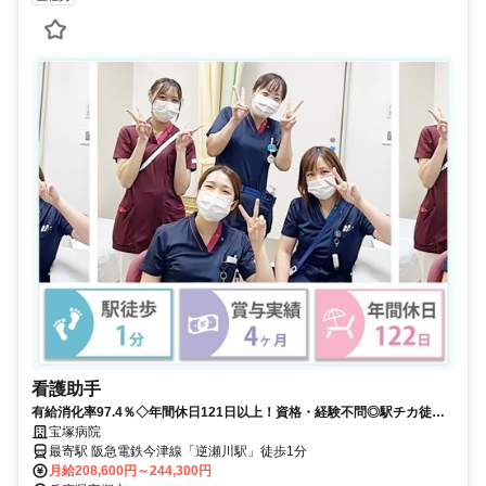
看護助手
有給消化率97.4％◇年間休日121日以上！資格・経験不問◎駅チカ徒歩1
分◇賞与実績4ヶ月分【宝塚市・逆瀬川駅・病院・看護助手・正職員】
宝塚病院
最寄駅 阪急電鉄今津線「逆瀬川駅」徒歩1分
月給208,600円～244,300円