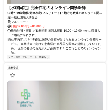
【水曜固定】完全在宅のオンライン問診医師
10時〜19時勤務/完全在宅(フルリモート)・地方も歓迎のオンライン問診
業務
一般社団法人博愛会
フルリモート
日給32,000円～80,000円
勤務時間・曜日: ✅勤務時間 毎週水曜日 10:00～19:00 ※他の曜日も
ご相談に乗れます。
仕事内容: スキマ時間に医師の診察が受けられる オンライン診療サー
ビス。 事業拡大に向けて患者様に 高品質な医療の提供をしていくた
め、 医師の皆様のお力添えが必要です！ ご自宅などでのオンライン
診...
シフト自由
フルリモート
残業なし
業務委託