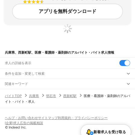
アプリを無料ダウンロード
兵庫県、西新町駅、医療・看護師・薬剤師のアルバイト・バイト求人情報
求人の詳細を表示
条件を追加・変更して検索
市区町村を追加・変更
関連キーワード
完全在宅ワーク 全国
シール貼り 在宅
現在地周辺
ガチャガチャ
犬カフェ
兵庫県
駅を追加・変更
バイトTOP
兵庫県
明石市
西新町駅
医療・看護師・薬剤師のアルバ
兵庫県
すべて
イト・バイト・求人
神戸市
すべて
職種を追加・変更
JR神戸線(大阪～神戸)
東灘区
灘区
兵庫区
長田区
須磨区
垂水区
北区
中央区
西区
尼崎駅
立花駅
甲子園口駅
西宮駅
さくら夙川駅
芦屋駅
甲南山手駅
摂津本山駅
住吉駅
飲食・フードサービス
姫路市
尼崎市
明石市
西宮市
洲本市
芦屋市
伊丹市
相生市
豊岡市
加古川市
赤穂市
特徴を追加・変更
六甲道駅
摩耶駅
灘駅
三ノ宮駅
元町駅
神戸駅
飲食・フードサービス
すべて
ヘルプ・お問い合わせ
サイトマップ
利用規約・プライバシーポリシー
西脇市
宝塚市
三木市
高砂市
川西市
小野市
三田市
加西市
丹波篠山市
養父市
ホールスタッフ
キッチンスタッフ
皿洗い・洗い場
精肉・鮮魚加工
給食調理
人気
[企業]求人広告の掲載相談
JR神戸線(神戸～姫路)
丹波市
南あわじ市
朝来市
淡路市
宍粟市
加東市
たつの市
川辺郡
多可郡
加古郡
雇用形態を追加・変更
パン屋（ベーカリー）
フードカウンター販売員
バー（BAR）・バーテンダー
日払いOK
高校生歓迎
学生歓迎
深夜の仕事
髪型・髪色自由
ひげOK
ネイルOK
神戸駅
兵庫駅
新長田駅
鷹取駅
須磨海浜公園駅
須磨駅
塩屋駅
垂水駅
舞子駅
朝霧駅
神崎郡
揖保郡
赤穂郡
佐用郡
美方郡
飲食店補助（開店・閉店準備）
飲食店（店長・マネージャー）
新着求人を受け取る
ピアスOK
アルバイト・パート
履歴書不要
オープニングスタッフ
留学生・外国人活躍中
明石駅
西明石駅
大久保駅
魚住駅
土山駅
東加古川駅
加古川駅
宝殿駅
曽根駅