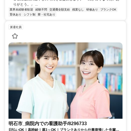
りがとう。」 ...
業界未経験者歓迎
経験不問
交通費全額支給
残業なし
研修あり
ブランクOK
育休あり
シフト制
寮・社宅あり
派遣社員
明石市_病院内での看護助手/8296733
日払いOK！高時給！週3～OK！ブランクありから仕事復帰した先輩や