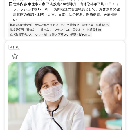
仕事内容 ◆仕事内容 平均残業3.8時間/月！有休取得年平均11日！リ
フレッシュ休暇12日/年！ 訪問看護の看護職員として、お客さまの健
康状態の確認・相談・助言、日常生活の援助、医療処置、医療機器
の...
業界未経験者歓迎
資格取得支援あり
バイク通勤OK
学歴不問
車通勤OK
職場見学可
研修あり
賞与あり
ブランクOK
育休あり
交通費支給
資格取得手当あり
シフト制
友達と応募OK
髪型・髪色自由
正社員