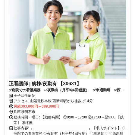
正看護師 | 病棟/夜勤有 【30631】
✅病院での看護業務 ✅夜勤有（月平均4回程度） ✅車通勤可 ✅西新
町駅から徒歩14分 ✅24時間保育所有 ✅応募条件：介護系資格をお持
王子回生病院
ちの方
アクセス: 山陽電鉄本線 西新町駅から徒歩で14分
月給303,000円～389,000円
兵庫県明石市
勤務時間・曜日: 【勤務時間】 ①9:00～17:00 ②17:00～翌9:00 【残
業】 ほぼ無
仕事内容: ┏━━━━━━━━━━━━━━━┓ 【求人ポイント】 ◇
病院での看護業務 ◇夜勤有（月平均4回程度） ◇車通勤可 ◇西新町