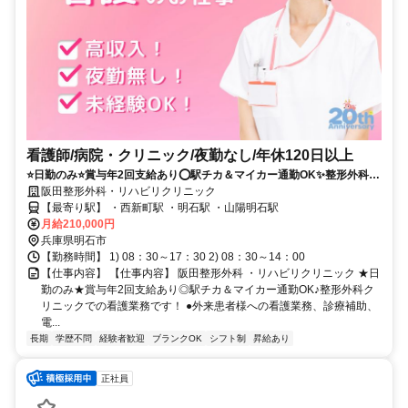
看護師/病院・クリニック/夜勤なし/年休120日以上
⭐日勤のみ⭐賞与年2回支給あり⭕駅チカ＆マイカー通勤OK✨整形外科ク
リニックでの看護業務です❗️
阪田整形外科・リハビリクリニック
【最寄り駅】 ・西新町駅 ・明石駅 ・山陽明石駅
月給210,000円
兵庫県明石市
【勤務時間】 1) 08：30～17：30 2) 08：30～14：00
【仕事内容】 【仕事内容】 阪田整形外科 ・リハビリクリニック ★日
勤のみ★賞与年2回支給あり◎駅チカ＆マイカー通勤OK♪整形外科ク
リニックでの看護業務です！ ●外来患者様への看護業務、診療補助、
電...
長期
学歴不問
経験者歓迎
ブランクOK
シフト制
昇給あり
正社員