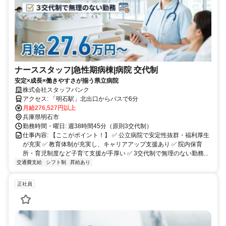
ナーススタッフ|急性期病棟|病院 交代制
安定×成長×働きやすさが揃う県立病院
株式会社スタッフバンク
アクセス: 「明石駅」北出口からバスで6分
月給276,527円以上
兵庫県明石市
勤務時間・曜日: 週38時間45分（原則3交代制）
仕事内容: 【ここがポイント！】 ✅ 公立病院で安定性抜群・福利厚生
が充実 ✅ 教育体制が充実し、キャリアアップ支援あり ✅ 院内保育
所・育児制度など子育て支援が手厚い ✅ 3交代制で無理のない勤務...
交通費支給
シフト制
昇給あり
正社員