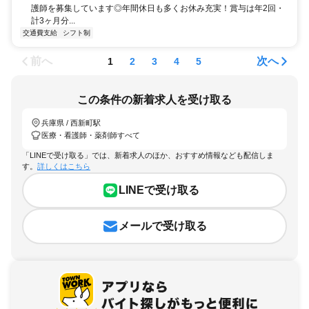
護師を募集しています◎年間休日も多くお休み充実！賞与は年2回・
計3ヶ月分...
交通費支給
シフト制
前へ
次へ
1
2
3
4
5
この条件の新着求人を受け取る
兵庫県 / 西新町駅
医療・看護師・薬剤師すべて
「LINEで受け取る」では、新着求人のほか、おすすめ情報なども配信しま
す。
詳しくはこちら
LINEで受け取る
メールで受け取る