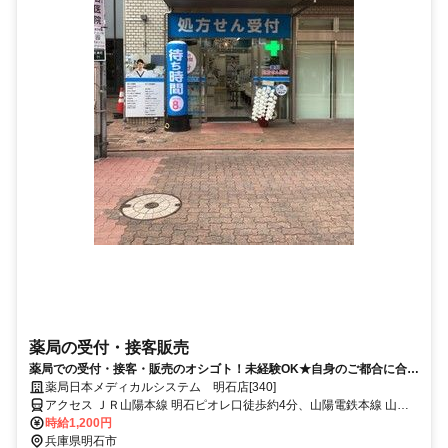
薬局の受付・接客販売
薬局での受付・接客・販売のオシゴト！未経験OK★自身のご都合に合わ
せた働き方が可能です！
薬局日本メディカルシステム 明石店[340]
アクセス ＪＲ山陽本線 明石ピオレ口徒歩約4分、山陽電鉄本線 山陽
明石西出口徒歩約6分、航路 明石港徒歩約8分 JR神戸線「明石駅」南
時給1,200円
口徒歩5分
兵庫県明石市