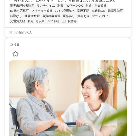
有料老人ホームやデイサービス、サ高住などの 介護施設におい...
業界未経験者歓迎
ランチタイム
副業・WワークOK
主婦・主夫歓迎
60代も応募可
フリーター歓迎
バイク通勤OK
学歴不問
車通勤OK
職場見学可
転勤なし
経験者歓迎
有資格者歓迎
研修あり
賞与あり
ブランクOK
交通費支給
駅近5分以内
シフト制
土日祝休み
同じ企業の求人
正社員