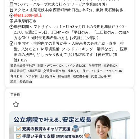
ミドル世代も多数活躍中♪
マンパワーグループ株式会社 ケアサービス事業部(介護)
アクセス 山陽電鉄本線 西新町南出口徒歩約7分、航路 明石港徒歩約
19分、山陽電鉄本線 林崎松江海岸南出口徒歩約18分 車・バイク通勤
時給1,500円以上
OK（派遣先による）
兵庫県明石市
勤務時間 シフトサイクル：1ヶ月 ●3ヶ月以上の長期勤務歓迎 7:00～
21:00 ※週2日～5日、1日4h～ok 「平日のみ」「土日祝のみ」の働き
方もOK！ 短時間勤務希望の方も お気軽にご相談く...
仕事内容 ＜病院内での看護助手＞ 入院患者の身体介助（食事、排
泄、入浴など）や 環境整備（ベッドメイキング、清掃など）、 医療
器具の洗浄など しっかり教えて頂ける環境です 【神戸支店(看
護)_829...
業界未経験者歓迎
副業・WワークOK
バイク通勤OK
学歴不問
車通勤OK
職場見学可
経験不問
交通費全額支給
残業なし
月1シフト提出
ブランクOK
育休あり
シフト制
土日祝休み
服装自由
履歴書不要
友達と応募OK
髪型・髪色自由
正社員