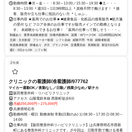
勤務時間 ◆月～金・・・8:30～13:00／15:30～19:30 ◆土・・・
8:30～13:00 ＊週3日～1日3時間以上 ＊資格不問で働けます！ ＊接
客、販売や立ち仕事に抵抗のない方 ＊しゅふ...
仕事内容 ★薬局でのお仕事★ ■健康食品・化粧品の接客販売 ■処方箋
の受付 など フロア全体のお仕事ですが販売メインでの勤務となりま
す。 未経験からできるお仕事！ 「薬局の仕事って難しそう・・・...
制服あり
業界未経験者歓迎
扶養内勤務OK
副業・WワークOK
1日4時間以内OK
主婦・主夫歓迎
フリーター歓迎
シフト自由
経験不問
午前
経験者歓迎
有資格者歓迎
研修あり
夕方
ブランクOK
交通費支給
長期歓迎
駅近5分以内
週2・3日からOK
シフト制
正社員
クリニックの看護師/准看護師/977762
マイカー通勤OK／夜勤なし／日勤／残業少なめ／駅チカ
阪田整形外科・リハビリクリニック
アクセス: 山陽電鉄本線 西新町徒歩6分
月給250,000円～275,000円
兵庫県明石市
勤務時間・曜日: 勤務体制 常勤(日勤のみ) 1) 08:30～17:30 2) 08:30～
14:00
仕事内容: 【阪田整形外科リハビリクリニック】は兵庫県明石市西新
町にある整形外科クリニックです。彡今回は、日勤常勤で働ける准看