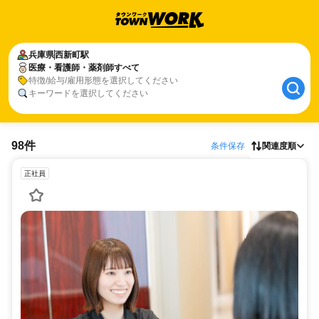
兵庫県
西新町駅
医療・看護師・薬剤師すべて
特徴/給与/雇用形態を選択してください
キーワードを選択してください
98件
条件保存
関連度順
正社員