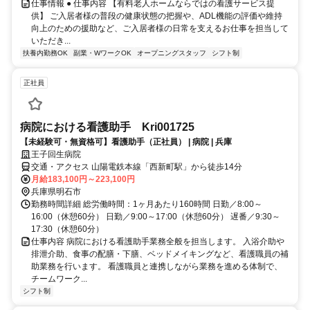
仕事情報 ● 仕事内容 【有料老人ホームならではの看護サービス提
供】 ご入居者様の普段の健康状態の把握や、ADL機能の評価や維持
向上のための援助など、ご入居者様の日常を支えるお仕事を担当して
いただき...
扶養内勤務OK
副業・WワークOK
オープニングスタッフ
シフト制
正社員
病院における看護助手 Kri001725
【未経験可・無資格可】看護助手（正社員） | 病院 | 兵庫
王子回生病院
交通・アクセス 山陽電鉄本線「西新町駅」から徒歩14分
月給183,100円～223,100円
兵庫県明石市
勤務時間詳細 総労働時間：1ヶ月あたり160時間 日勤／8:00～
16:00（休憩60分） 日勤／9:00～17:00（休憩60分） 遅番／9:30～
17:30（休憩60分）
仕事内容 病院における看護助手業務全般を担当します。 入浴介助や
排泄介助、食事の配膳・下膳、ベッドメイキングなど、看護職員の補
助業務を行います。 看護職員と連携しながら業務を進める体制で、
チームワーク...
シフト制