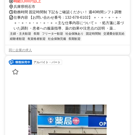
時給3,000円以上
兵庫県明石市
勤務時間 固定時間制 下記をご確認ください！ 週40時間シフト調整
仕事内容 【お問い合わせ番号：132-678-6102】 ＋・＋・＋・＋・
＋・＋・＋・＋・＋・＋ ＜主な仕事内容について＞ ・処方箋に基づ
いた調剤 ・患者への服薬指導、薬の効果や注意点の説明 ・薬...
主婦・主夫歓迎
長期
フリーター歓迎
社会保険あり
固定時間制
交通費全額支給
経験者歓迎
有資格者歓迎
社会保険完備
長期歓迎
同じ企業の求人
アルバイト・パート