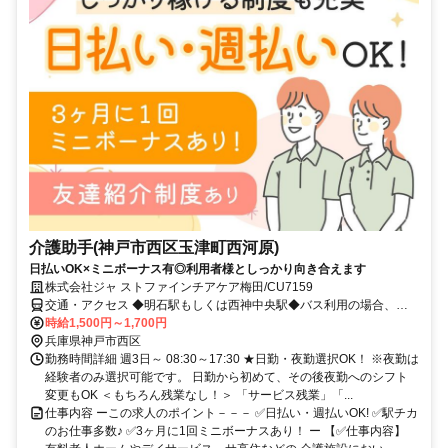
介護助手(神戸市西区玉津町西河原)
日払いOK×ミニボーナス有◎利用者様としっかり向き合えます
株式会社ジャ ストファインチアケア梅田/CU7159
交通・アクセス ◆明石駅もしくは西神中央駅◆バス利用の場合、西
河原で降車し西へ徒歩５分です。
時給1,500円～1,700円
兵庫県神戸市西区
勤務時間詳細 週3日～ 08:30～17:30 ★日勤・夜勤選択OK！ ※夜勤は
経験者のみ選択可能です。 日勤から初めて、その後夜勤へのシフト
変更もOK ＜もちろん残業なし！＞ 「サービス残業」「...
仕事内容 ーこの求人のポイント－－－ ✅日払い・週払いOK! ✅駅チカ
のお仕事多数♪ ✅3ヶ月に1回ミニボーナスあり！ ー 【✅仕事内容】