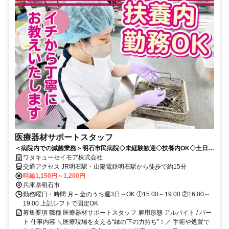
医療器材サポートスタッフ
＜病院内での滅菌業務＞明石市民病院◇未経験歓迎◇扶養内OK◇土日祝
休み◇
ワタキューセイモア株式会社
交通アクセス JR明石駅・山陽電鉄明石駅から徒歩で約15分
時給1,150円～1,200円
兵庫県明石市
勤務曜日・時間 月～金のうち週3日～OK ①15:00～19:00 ②16:00～
19:00 上記シフトで固定OK
募集要項 職種 医療器材サポートスタッフ 雇用形態 アルバイト / パー
ト 仕事内容 ＼医療現場を支える“縁の下の力持ち”！／ 手術や処置で