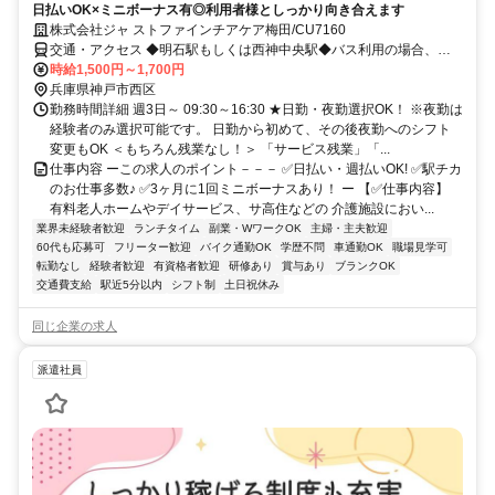
日払いOK×ミニボーナス有◎利用者様としっかり向き合えます
株式会社ジャ ストファインチアケア梅田/CU7160
交通・アクセス ◆明石駅もしくは西神中央駅◆バス利用の場合、西
河原で降車し西へ徒歩５分です。
時給1,500円～1,700円
兵庫県神戸市西区
勤務時間詳細 週3日～ 09:30～16:30 ★日勤・夜勤選択OK！ ※夜勤は
経験者のみ選択可能です。 日勤から初めて、その後夜勤へのシフト
変更もOK ＜もちろん残業なし！＞ 「サービス残業」「...
仕事内容 ーこの求人のポイント－－－ ✅日払い・週払いOK! ✅駅チカ
のお仕事多数♪ ✅3ヶ月に1回ミニボーナスあり！ ー 【✅仕事内容】
有料老人ホームやデイサービス、サ高住などの 介護施設におい...
業界未経験者歓迎
ランチタイム
副業・WワークOK
主婦・主夫歓迎
60代も応募可
フリーター歓迎
バイク通勤OK
学歴不問
車通勤OK
職場見学可
転勤なし
経験者歓迎
有資格者歓迎
研修あり
賞与あり
ブランクOK
交通費支給
駅近5分以内
シフト制
土日祝休み
同じ企業の求人
派遣社員