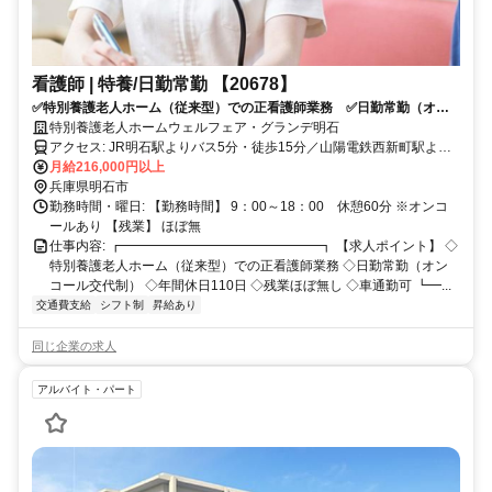
看護師 | 特養/日勤常勤 【20678】
✅特別養護老人ホーム（従来型）での正看護師業務 ✅日勤常勤（オン
コール交代制） ✅年間休日110日 ✅残業ほぼ無し ✅車通勤可
特別養護老人ホームウェルフェア・グランデ明石
アクセス: JR明石駅よりバス5分・徒歩15分／山陽電鉄西新町駅より
徒歩10分
月給216,000円以上
兵庫県明石市
勤務時間・曜日: 【勤務時間】 9：00～18：00 休憩60分 ※オンコ
ールあり 【残業】 ほぼ無
仕事内容: ┏━━━━━━━━━━━━━━━┓ 【求人ポイント】 ◇
特別養護老人ホーム（従来型）での正看護師業務 ◇日勤常勤（オン
コール交代制） ◇年間休日110日 ◇残業ほぼ無し ◇車通勤可 ┗━...
交通費支給
シフト制
昇給あり
同じ企業の求人
アルバイト・パート