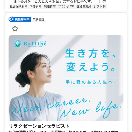
使う器具を「ピカピカ＆安全」にするお仕事です。 一日の...
社会保険あり
研修あり
制服貸与
ブランクOK
交通費支給
シフト制
業務委託
リラクゼーションセラピスト