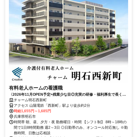
有料老人ホームの看護職
〈2026年11月OPEN予定>残業少な目◎充実の研修・福利厚生で長く働
ける｜東証プライム上場企業
チャーム明石西新町
アクセス 山陽電鉄「西新町」駅より徒歩約2分
時給1,655円～1,685円
兵庫県明石市
時間帯 朝、昼、夕方・夜 勤務曜日・時間 【シフト制】 8時～18時の
間で1日8時間勤務 週2～3日 ◎日勤帯のみ、オンコール対応無し ※勤
務時間、日数は応相談