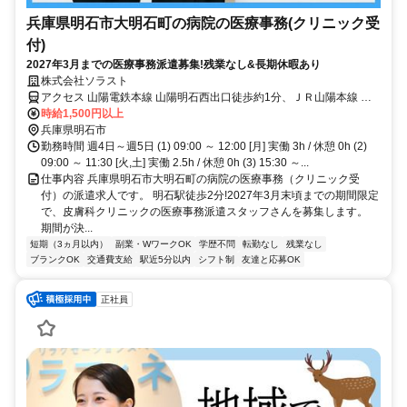
兵庫県明石市大明石町の病院の医療事務(クリニック受
付)
2027年3月までの医療事務派遣募集!残業なし&長期休暇あり
株式会社ソラスト
アクセス 山陽電鉄本線 山陽明石西出口徒歩約1分、ＪＲ山陽本線 明
石南口徒歩約1分、航路 明石港徒歩約7分 「山陽明石 / 明石駅」徒歩2
時給1,500円以上
分,自転車通勤可,敷地内全て禁煙
兵庫県明石市
勤務時間 週4日～週5日 (1) 09:00 ～ 12:00 [月] 実働 3h / 休憩 0h (2)
09:00 ～ 11:30 [火,土] 実働 2.5h / 休憩 0h (3) 15:30 ～...
仕事内容 兵庫県明石市大明石町の病院の医療事務（クリニック受
付）の派遣求人です。 明石駅徒歩2分!2027年3月末頃までの期間限定
で、皮膚科クリニックの医療事務派遣スタッフさんを募集します。
期間が決...
短期（3ヵ月以内）
副業・WワークOK
学歴不問
転勤なし
残業なし
ブランクOK
交通費支給
駅近5分以内
シフト制
友達と応募OK
正社員