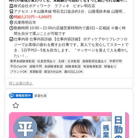
時代や環境が変わっても、未経験から始めてもずっと続けられる癒やし
の仕事。手に職を身につけて、生き方を変えよう。
株式会社ボディワーク ラフィネ ピオレ明石店
アクセス ＪＲ山陽本線 明石北口徒歩約1分、山陽電鉄本線 山陽明石
西出口徒歩約1分、航路 明石港徒歩約8分 最寄駅：明石駅
時給2,232円～4,068円
兵庫県明石市
勤務時間 10:00～21:00の店舗営業時間内で週3日～応相談 ※働く時
間を自分で選ぶことが可能です
仕事内容 仕事内容詳細 【仕事内容詳細】 ボディケアやリフレクソロ
ジーでお客様の疲れを癒すお仕事です。新人でも安心してスタートで
き、1日平均3～5名を担当します。 「マッサージを覚えて人を癒やし
たい！...
業界未経験者歓迎
社員登用あり
主婦・主夫歓迎
資格取得支援あり
学歴不問
平日のみOK
経験不問
未経験者歓迎
経験者歓迎
有資格者歓迎
研修あり
ブランクOK
長期歓迎
駅近5分以内
週4日以上OK
同じ企業の求人
派遣社員