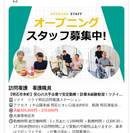
訪問看護 看護職員
【明石市本町】安心の大手企業で安定勤務！訪看未経験歓迎！ツクイ訪
看/正看護師
ツクイ ツクイ明石訪問看護ステーション
アクセス ＪＲ山陽本線 明石ピオレ口徒歩約6分、航路 明石港徒歩約6
分、山陽電鉄本線 山陽明石西出口徒歩約7分
月給305,000円～370,000円
兵庫県明石市
勤務時間 総労働時間：1ヶ月あたり166時間 ＜勤務時間＞ (1)08:30～
17:30(休憩60分) ※訪問時間により変動の可能性はありますが、基本
は上記シフトです。 ＜仕事の流れ＞ 訪問看護の...