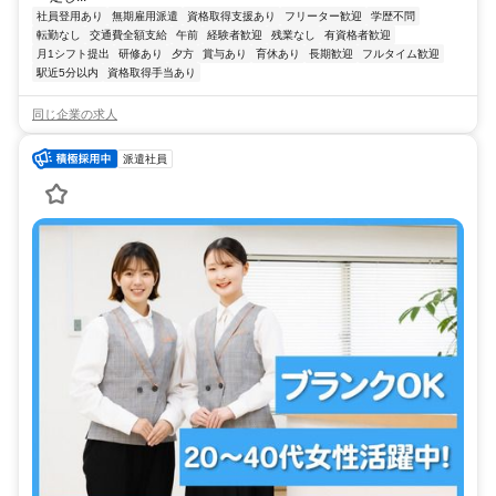
社員登用あり
無期雇用派遣
資格取得支援あり
フリーター歓迎
学歴不問
転勤なし
交通費全額支給
午前
経験者歓迎
残業なし
有資格者歓迎
月1シフト提出
研修あり
夕方
賞与あり
育休あり
長期歓迎
フルタイム歓迎
駅近5分以内
資格取得手当あり
同じ企業の求人
派遣社員