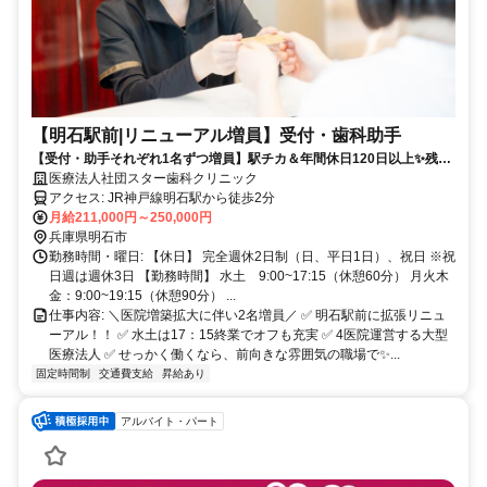
【明石駅前|リニューアル増員】受付・歯科助手
【受付・助手それぞれ1名ずつ増員】駅チカ＆年間休日120日以上✨残業
ほぼなし｜未経験から一生モノのスキルを
医療法人社団スター歯科クリニック
アクセス: JR神戸線明石駅から徒歩2分
月給211,000円～250,000円
兵庫県明石市
勤務時間・曜日: 【休日】 完全週休2日制（日、平日1日）、祝日 ※祝
日週は週休3日 【勤務時間】 水土 9:00~17:15（休憩60分） 月火木
金：9:00~19:15（休憩90分） ...
仕事内容: ＼医院増築拡大に伴い2名増員／ ✅ 明石駅前に拡張リニュ
ーアル！！ ✅ 水土は17：15終業でオフも充実 ✅ 4医院運営する大型
医療法人 ✅ せっかく働くなら、前向きな雰囲気の職場で✨...
固定時間制
交通費支給
昇給あり
アルバイト・パート