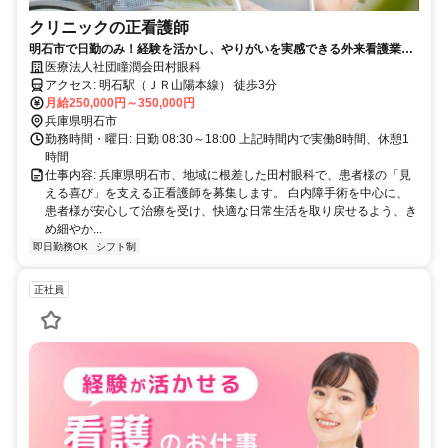
クリニックの正看護師
明石市で日勤のみ！経験を活かし、やりがいを実感できる外来看護業務
であなたらしく輝きませんか。
医療法人社団瞳潤会田村眼科
アクセス: 明石駅（ＪＲ山陽本線） 徒歩3分
月給250,000円～350,000円
兵庫県明石市
勤務時間・曜日: 日勤 08:30～18:00 上記時間内で実働8時間、休憩1
時間
仕事内容: 兵庫県明石市、地域に根差した田村眼科で、患者様の「見
える喜び」を支える正看護師を募集します。 白内障手術を中心に、
患者様が安心して治療を受け、快適な日常生活を取り戻せるよう、き
め細やか...
即日勤務OK
シフト制
正社員