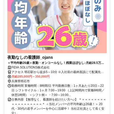
夜勤なしの看護師_ojans
＜平均年齢26歳＞夜勤・オンコールなし！残業ほぼなし♪月給28.5万円
～・昇給年2回・賞与年2回★初年度は賞与年3回★20代・30代の若手メ
FIDIA SOLUTIONS株式会社
ンバーが中心に活躍中！当社正社員として安定して働ける好環境◎
アクセス 明石駅から徒歩5～10分 ※入社前の最終面談にて配属先を
決定致します。
月給285,000円～350,000円
兵庫県明石市
勤務時間 実働時間：8時間/日 平均勤務日数：1ヶ月あたり20日～22
日 シフトサイクル：1ヶ月 7:00～19:00 （上記時間内で実働8時間／
休憩1時間） ＜シフト例＞ ・7:00～16:00...
仕事内容 【無理なく、看護師を続けたい方へ♪】 ＊＝＝＝＝＝＝＝＝
＝＝＝＝＝＝＝＝＝＝＊ ＜当社メンバーの平均年齢は26歳！＞ 20
代・30代の若手メンバーを中心に活躍中！ 当社正社員として長く安
定し...