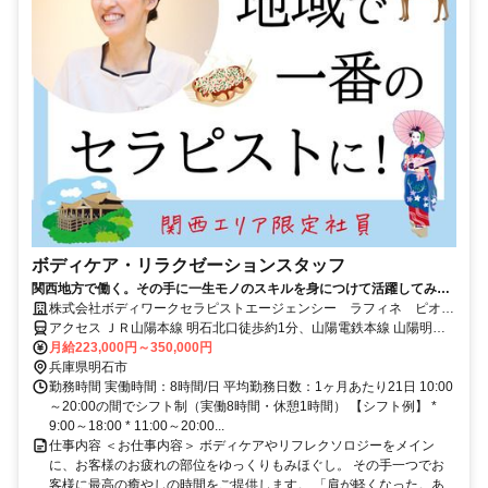
ボディケア・リラクゼーションスタッフ
関西地方で働く。その手に一生モノのスキルを身につけて活躍してみま
せんか。
株式会社ボディワークセラピストエージェンシー ラフィネ ピオレ
明石店
アクセス ＪＲ山陽本線 明石北口徒歩約1分、山陽電鉄本線 山陽明石
西出口徒歩約1分、航路 明石港徒歩約8分 最寄駅：明石駅
月給223,000円～350,000円
兵庫県明石市
勤務時間 実働時間：8時間/日 平均勤務日数：1ヶ月あたり21日 10:00
～20:00の間でシフト制（実働8時間・休憩1時間） 【シフト例】 *
9:00～18:00 * 11:00～20:00...
仕事内容 ＜お仕事内容＞ ボディケアやリフレクソロジーをメイン
に、お客様のお疲れの部位をゆっくりもみほぐし。 その手一つでお
客様に最高の癒やしの時間をご提供します。 「肩が軽くなった。あ