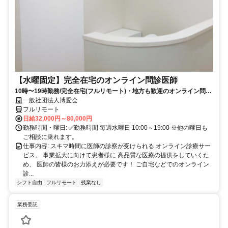
【水曜固定】完全在宅のオンライン問診医師
10時〜19時勤務/完全在宅(フルリモート)・地方も歓迎のオンライン問診
業務
一般社団法人博愛会
フルリモート
日給32,000円～80,000円
勤務時間・曜日: ✅勤務時間 毎週水曜日 10:00～19:00 ※他の曜日も
ご相談に乗れます。
仕事内容: スキマ時間に医師の診察が受けられる オンライン診療サー
ビス。 事業拡大に向けて患者様に 高品質な医療の提供をしていくた
め、 医師の皆様のお力添えが必要です！ ご自宅などでのオンライン
診...
シフト自由
フルリモート
残業なし
業務委託