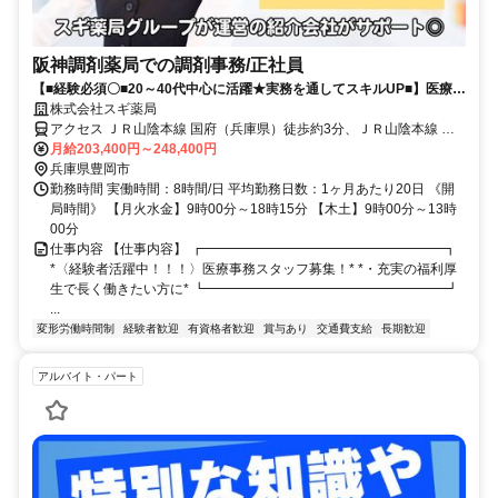
阪神調剤薬局での調剤事務/正社員
【■経験必須〇■20～40代中心に活躍★実務を通してスキルUP■】医療事
務にチャレンジしたい方必見！
株式会社スギ薬局
アクセス ＪＲ山陰本線 国府（兵庫県）徒歩約3分、ＪＲ山陰本線 江
原東口徒歩約46分、空路 但馬空港徒歩約71分
月給203,400円～248,400円
兵庫県豊岡市
勤務時間 実働時間：8時間/日 平均勤務日数：1ヶ月あたり20日 《開
局時間》 【月火水金】9時00分～18時15分 【木土】9時00分～13時
00分
仕事内容 【仕事内容】 ┏━━━━━━━━━━━━━━━━━━┓
*〈経験者活躍中！！！〉医療事務スタッフ募集！* *・充実の福利厚
生で長く働きたい方に* ┗━━━━━━━━━━━━━━━━━━┛
...
変形労働時間制
経験者歓迎
有資格者歓迎
賞与あり
交通費支給
長期歓迎
アルバイト・パート