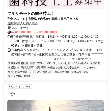
フルリモートの歯科技工士
完全フルリモ｜有資格で自宅から勤務！住宅手当あり
医療法人社団真凛会
フルリモート
年俸10,000,000円～12,000,000円
勤務時間詳細 総労働時間：1週あたり40時間 9:00～13:00／14:30～
18:30（休憩90分） ※月～土曜日 9:00～13:00／14:00～18:00（休憩
60分） ※日曜日・祝日 ...
仕事内容 ＼＼当院のアピールポイント／／ ⭐完全在宅 ⭐週休3日も相
談可能 ⭐賞与年4回 ⭐全国80医院以上の安定基盤 ✅仕事内容 ￣￣￣￣
￣￣￣￣￣￣￣￣￣￣￣￣￣ ・スキャンデータに基づいた初...
業界未経験者歓迎
副業・WワークOK
フリーター歓迎
バイク通勤OK
学歴不問
車通勤OK
職場見学可
経験不問
未経験者歓迎
住宅手当あり
フルリモート
午前
経験者歓迎
ネイルOK
残業なし
有資格者歓迎
研修あり
夕方
ブランクOK
育休あり
アルバイト・パート