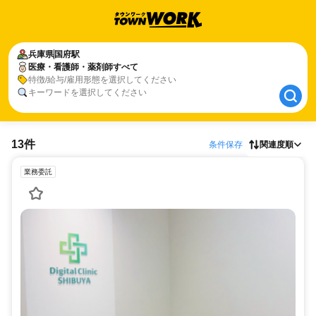
兵庫県
兵庫県
国府駅
国府駅
医療・看護師・薬剤師すべて
医療・看護師・薬剤師すべて
特徴/給与/雇用形態を選択してください
キーワードを選択してください
13件
条件保存
関連度順
業務委託