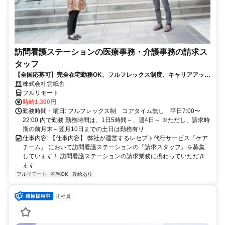
訪問看護ステーションの医療事務・介護事務の請求ス
タッフ
【全国応募可】完全在宅勤務OK、フルフレックス制度、キャリアアップ
可のお仕事です！
株式会社雲紙舎
フルリモート
時給1,300円
勤務時間・曜日: フルフレックス制 コアタイム無し 平日7:00〜
22:00 内で勤務 勤務時間は、1日5時間～、週4日～ ※ただし、請求時
期の前月末～翌月10日までの土日は勤務有り
仕事内容: 【仕事内容】 弊社が運営するレセプト代行サービス『ケア
チーム』 において訪問看護ステーションの『請求スタッフ』を募集
しています！ 訪問看護ステーションの請求業務に携わっていただき
ます...
フルリモート
在宅OK
昇給あり
正社員