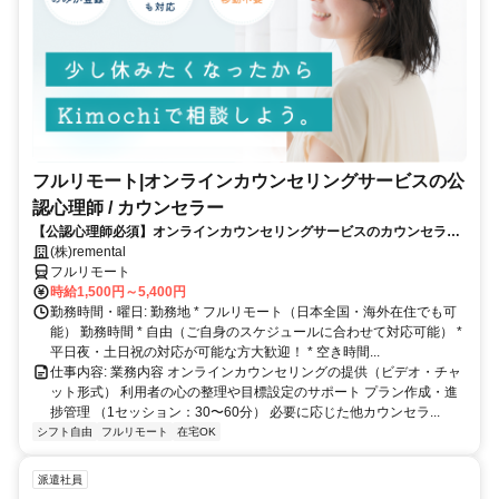
フルリモート|オンラインカウンセリングサービスの公
認心理師 / カウンセラー
【公認心理師必須】オンラインカウンセリングサービスのカウンセラー
募集｜30-50代女性活躍中
(株)remental
フルリモート
時給1,500円～5,400円
勤務時間・曜日: 勤務地 * フルリモート（日本全国・海外在住でも可
能） 勤務時間 * 自由（ご自身のスケジュールに合わせて対応可能） *
平日夜・土日祝の対応が可能な方大歓迎！ * 空き時間...
仕事内容: 業務内容 オンラインカウンセリングの提供（ビデオ・チャ
ット形式） 利用者の心の整理や目標設定のサポート プラン作成・進
捗管理 （1セッション：30〜60分） 必要に応じた他カウンセラ...
シフト自由
フルリモート
在宅OK
派遣社員