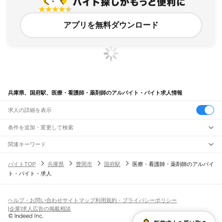
アプリを無料ダウンロード
兵庫県、国府駅、医療・看護師・薬剤師のアルバイト・バイト求人情報
求人の詳細を表示
条件を追加・変更して検索
市区町村を追加・変更
関連キーワード
完全在宅ワーク 全国
シール貼り 在宅
現在地周辺
ガチャガチャ
犬カフェ
兵庫県
駅を追加・変更
バイトTOP
兵庫県
豊岡市
国府駅
医療・看護師・薬剤師のアルバイ
兵庫県
すべて
ト・バイト・求人
神戸市
すべて
職種を追加・変更
JR神戸線(大阪～神戸)
東灘区
灘区
兵庫区
長田区
須磨区
垂水区
北区
中央区
西区
尼崎駅
立花駅
甲子園口駅
西宮駅
さくら夙川駅
芦屋駅
甲南山手駅
摂津本山駅
住吉駅
飲食・フードサービス
姫路市
尼崎市
明石市
西宮市
洲本市
芦屋市
伊丹市
相生市
豊岡市
加古川市
赤穂市
特徴を追加・変更
六甲道駅
摩耶駅
灘駅
三ノ宮駅
元町駅
神戸駅
飲食・フードサービス
すべて
ヘルプ・お問い合わせ
サイトマップ
利用規約・プライバシーポリシー
西脇市
宝塚市
三木市
高砂市
川西市
小野市
三田市
加西市
丹波篠山市
養父市
ホールスタッフ
キッチンスタッフ
皿洗い・洗い場
精肉・鮮魚加工
給食調理
人気
[企業]求人広告の掲載相談
JR神戸線(神戸～姫路)
丹波市
南あわじ市
朝来市
淡路市
宍粟市
加東市
たつの市
川辺郡
多可郡
加古郡
雇用形態を追加・変更
パン屋（ベーカリー）
フードカウンター販売員
バー（BAR）・バーテンダー
日払いOK
高校生歓迎
学生歓迎
深夜の仕事
髪型・髪色自由
ひげOK
ネイルOK
神戸駅
兵庫駅
新長田駅
鷹取駅
須磨海浜公園駅
須磨駅
塩屋駅
垂水駅
舞子駅
朝霧駅
神崎郡
揖保郡
赤穂郡
佐用郡
美方郡