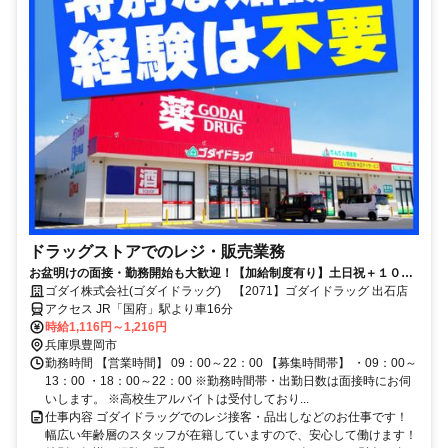
ドラッグストアでのレジ・販売業務
お盆明けの面接・勤務開始も大歓迎！【加給制度有り】土日祝＋１００
円！未経験ＯＫ！【積極採用中】
ゴダイ株式会社(ゴダイドラッグ) 【2071】ゴダイドラッグ 出石店
アクセス JR「国府」駅より車16分
時給1,116円～1,216円
兵庫県豊岡市
勤務時間 【営業時間】 09：00～22：00 【募集時間帯】 ・09：00～
13：00 ・18：00～22：00 ※勤務時間帯・出勤日数は面接時にお伺
いします。 ※高校生アルバイトは受付しており...
仕事内容 ゴダイドラッグでのレジ接客・品出しなどのお仕事です！
幅広い年齢層のスタッフが在籍していますので、安心して働けます！