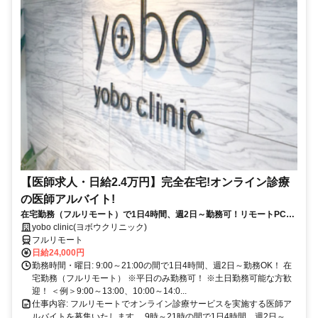
【医師求人・日給2.4万円】完全在宅!オンライン診療
の医師アルバイト!
在宅勤務（フルリモート）で1日4時間、週2日～勤務可！リモートPC・
スマホ支給！
yobo clinic(ヨボウクリニック)
フルリモート
日給24,000円
勤務時間・曜日: 9:00～21:00の間で1日4時間、週2日～勤務OK！ 在
宅勤務（フルリモート） ※平日のみ勤務可！ ※土日勤務可能な方歓
迎！ ＜例＞9:00～13:00、10:00～14:0...
仕事内容: フルリモートでオンライン診療サービスを実施する医師ア
ルバイトを募集いたします。 9時～21時の間で1日4時間、週2日～