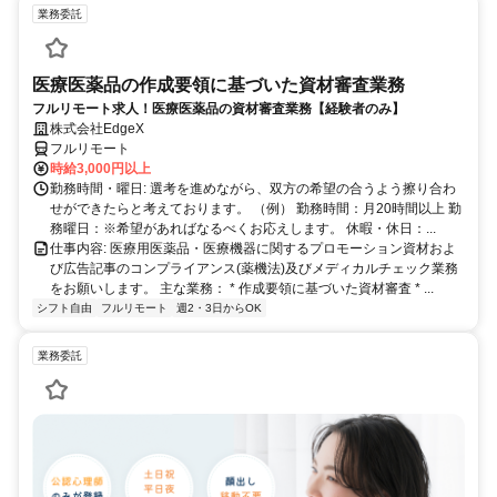
業務委託
医療医薬品の作成要領に基づいた資材審査業務
フルリモート求人！医療医薬品の資材審査業務【経験者のみ】
株式会社EdgeX
フルリモート
時給3,000円以上
勤務時間・曜日: 選考を進めながら、双方の希望の合うよう擦り合わ
せができたらと考えております。 （例） 勤務時間：月20時間以上 勤
務曜日：※希望があればなるべくお応えします。 休暇・休日：...
仕事内容: 医療用医薬品・医療機器に関するプロモーション資材およ
び広告記事のコンプライアンス(薬機法)及びメディカルチェック業務
をお願いします。 主な業務： * 作成要領に基づいた資材審査 * ...
シフト自由
フルリモート
週2・3日からOK
業務委託