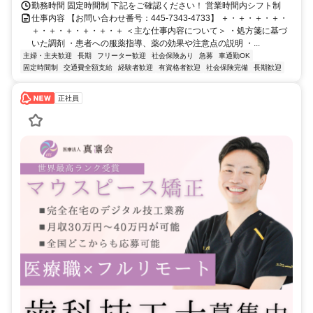
勤務時間 固定時間制 下記をご確認ください！ 営業時間内シフト制
仕事内容 【お問い合わせ番号：445-7343-4733】 ＋・＋・＋・＋・
＋・＋・＋・＋・＋・＋ ＜主な仕事内容について＞ ・処方箋に基づ
いた調剤 ・患者への服薬指導、薬の効果や注意点の説明 ・...
主婦・主夫歓迎
長期
フリーター歓迎
社会保険あり
急募
車通勤OK
固定時間制
交通費全額支給
経験者歓迎
有資格者歓迎
社会保険完備
長期歓迎
正社員