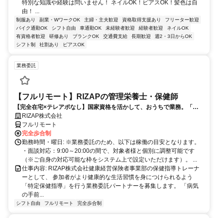
特別な知識や経験は問いません！ ネイルOK！ピアスOK！髪色は自
由！ ...
制服あり
副業・WワークOK
主婦・主夫歓迎
資格取得支援あり
フリーター歓迎
バイク通勤OK
シフト自由
車通勤OK
未経験者歓迎
経験者歓迎
ネイルOK
有資格者歓迎
研修あり
ブランクOK
交通費支給
長期歓迎
週2・3日からOK
シフト制
社割あり
ピアスOK
業務委託
【フルリモート】RIZAPの管理栄養士・保健師
【完全在宅×テレアポなし】国家資格を活かして、おうちで業務。「も
う一つの安心」を。主婦・Wワーカー活躍中！「平日の日中だけ」「夕
RIZAP株式会社
方以降の数時間だけ」など、生活リズムに合わせた時間調整が可能で
フルリモート
す。1件ごとの成果報酬型だから、頑張った分だけ手応えのある収入
完全歩合制
に。充実のサポート体制で、安心の在宅ワークを始めませんか？
勤務時間・曜日: ※業務委託のため、以下は稼働の目安となります。
・面談対応：9:00～20:00の間で、対象者様と個別に調整可能です
（※ご自身の対応可能な枠をシステム上で設定いただけます）。 ...
仕事内容: RIZAP株式会社健康経営保険者事業部の保健指導トレーナ
ーとして、 参加者がより健康的な生活習慣を身につけられるよう
「特定保健指導」を行う業務委託パートナーを募集します。 「病気
の手前...
シフト自由
フルリモート
完全歩合制