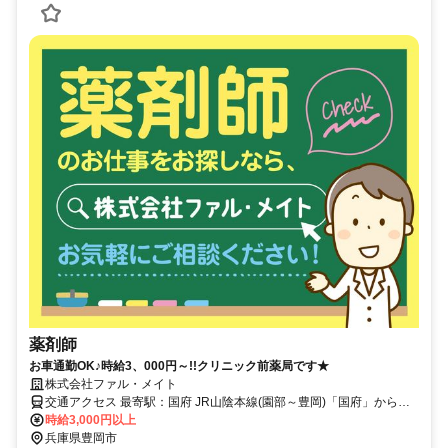
薬剤師
お車通勤OK♪時給3、000円～!!クリニック前薬局です★
株式会社ファル・メイト
交通アクセス 最寄駅：国府 JR山陰本線(園部～豊岡)「国府」から徒
歩3分
時給3,000円以上
兵庫県豊岡市