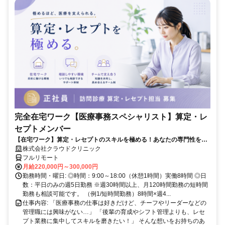
完全在宅ワーク【医療事務スペシャリスト】算定・レ
セプトメンバー
【在宅ワーク】算定・レセプトのスキルを極める！あなたの専門性を活
かせる！
株式会社クラウドクリニック
フルリモート
月給220,000円～300,000円
勤務時間・曜日: ◎時間：9:00～18:00（休憩1時間）実働8時間 ◎日
数：平日のみの週5日勤務 ※週30時間以上、月120時間勤務の短時間
勤務も相談可能です。 （例1/短時間勤務）8時間×週4...
仕事内容: 「医療事務の仕事は好きだけど、チーフやリーダーなどの
管理職には興味がない…」 「後輩の育成やシフト管理よりも、レセ
プト業務に集中してスキルを磨きたい！」 そんな想いをお持ちのあ