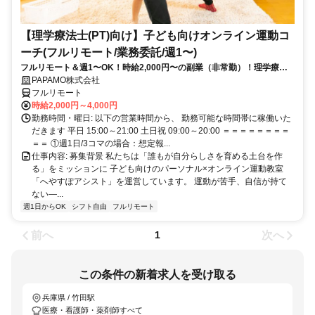
【理学療法士(PT)向け】子ども向けオンライン運動コ
ーチ(フルリモート/業務委託/週1〜)
フルリモート＆週1〜OK！時給2,000円〜の副業（非常勤）！理学療法
士として培ってきた経験を活かしながら、スキマ時間で子どもを支援で
PAPAMO株式会社
きるお仕事です◎
フルリモート
時給2,000円～4,000円
勤務時間・曜日: 以下の営業時間から、 勤務可能な時間帯に稼働いた
だきます 平日 15:00～21:00 土日祝 09:00～20:00 ＝＝＝＝＝＝＝＝
＝＝ ①週1日/3コマの場合：想定報...
仕事内容: 募集背景 私たちは「誰もが自分らしさを育める土台を作
る」をミッションに 子ども向けのパーソナル×オンライン運動教室
「へやすぽアシスト」を運営しています。 運動が苦手、自信が持て
ない—...
週1日からOK
シフト自由
フルリモート
前へ
次へ
1
この条件の新着求人を受け取る
兵庫県 / 竹田駅
医療・看護師・薬剤師すべて