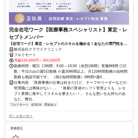
完全在宅ワーク【医療事務スペシャリスト】算定・レ
セプトメンバー
【在宅ワーク】算定・レセプトのスキルを極める！あなたの専門性を活
かせる！
株式会社クラウドクリニック
フルリモート
月給220,000円～300,000円
勤務時間・曜日: ◎時間：9:00～18:00（休憩1時間）実働8時間 ◎日
数：平日のみの週5日勤務 ※週30時間以上、月120時間勤務の短時間
勤務も相談可能です。 （例1/短時間勤務）8時間×週4...
仕事内容: 「医療事務の仕事は好きだけど、チーフやリーダーなどの
管理職には興味がない…」 「後輩の育成やシフト管理よりも、レセ
プト業務に集中してスキルを磨きたい！」 そんな想いをお持ちのあ
なた、弊社...
フルリモート
在宅OK
昇給あり
同じ企業の求人
業務委託