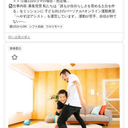
＝＝ ①週1日/3コマの場合：想定報...
仕事内容: 募集背景 私たちは「誰もが自分らしさを育める土台を作
る」をミッションに 子ども向けのパーソナル×オンライン運動教室
「へやすぽアシスト」を運営しています。 運動が苦手、自信が持て
ない—...
週1日からOK
シフト自由
フルリモート
同じ企業の求人
業務委託