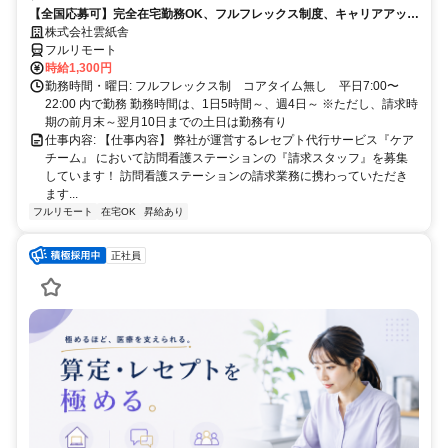
【全国応募可】完全在宅勤務OK、フルフレックス制度、キャリアアップ
可のお仕事です！
株式会社雲紙舎
フルリモート
時給1,300円
勤務時間・曜日: フルフレックス制 コアタイム無し 平日7:00〜
22:00 内で勤務 勤務時間は、1日5時間～、週4日～ ※ただし、請求時
期の前月末～翌月10日までの土日は勤務有り
仕事内容: 【仕事内容】 弊社が運営するレセプト代行サービス『ケア
チーム』 において訪問看護ステーションの『請求スタッフ』を募集
しています！ 訪問看護ステーションの請求業務に携わっていただき
ます...
フルリモート
在宅OK
昇給あり
正社員