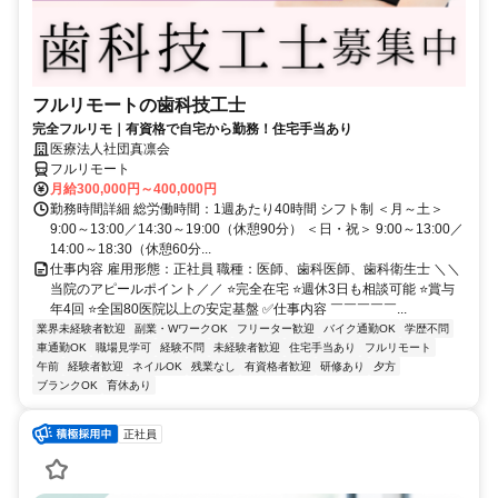
フルリモートの歯科技工士
完全フルリモ｜有資格で自宅から勤務！住宅手当あり
医療法人社団真凛会
フルリモート
月給300,000円～400,000円
勤務時間詳細 総労働時間：1週あたり40時間 シフト制 ＜月～土＞
9:00～13:00／14:30～19:00（休憩90分） ＜日・祝＞ 9:00～13:00／
14:00～18:30（休憩60分...
仕事内容 雇用形態：正社員 職種：医師、歯科医師、歯科衛生士 ＼＼
当院のアピールポイント／／ ⭐完全在宅 ⭐週休3日も相談可能 ⭐賞与
年4回 ⭐全国80医院以上の安定基盤 ✅仕事内容 ￣￣￣￣￣...
業界未経験者歓迎
副業・WワークOK
フリーター歓迎
バイク通勤OK
学歴不問
車通勤OK
職場見学可
経験不問
未経験者歓迎
住宅手当あり
フルリモート
午前
経験者歓迎
ネイルOK
残業なし
有資格者歓迎
研修あり
夕方
ブランクOK
育休あり
正社員