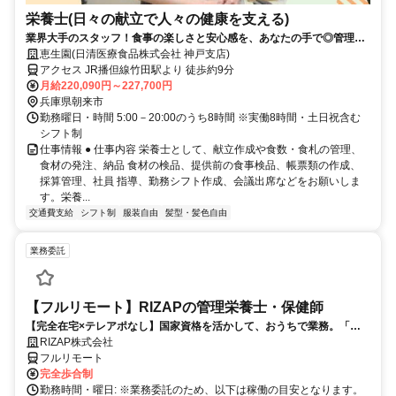
栄養士(日々の献立で人々の健康を支える)
業界大手のスタッフ！食事の楽しさと安心感を、あなたの手で◎管理栄
養士も目指せる
恵生園(日清医療食品株式会社 神戸支店)
アクセス JR播但線竹田駅より 徒歩約9分
月給220,090円～227,700円
兵庫県朝来市
勤務曜日・時間 5:00－20:00のうち8時間 ※実働8時間・土日祝含む
シフト制
仕事情報 ● 仕事内容 栄養士として、献立作成や食数・食札の管理、
食材の発注、納品 食材の検品、提供前の食事検品、帳票類の作成、
採算管理、社員 指導、勤務シフト作成、会議出席などをお願いしま
す。栄養...
交通費支給
シフト制
服装自由
髪型・髪色自由
業務委託
【フルリモート】RIZAPの管理栄養士・保健師
【完全在宅×テレアポなし】国家資格を活かして、おうちで業務。「も
う一つの安心」を。主婦・Wワーカー活躍中！「平日の日中だけ」「夕
RIZAP株式会社
方以降の数時間だけ」など、生活リズムに合わせた時間調整が可能で
フルリモート
す。1件ごとの成果報酬型だから、頑張った分だけ手応えのある収入
完全歩合制
に。充実のサポート体制で、安心の在宅ワークを始めませんか？
勤務時間・曜日: ※業務委託のため、以下は稼働の目安となります。