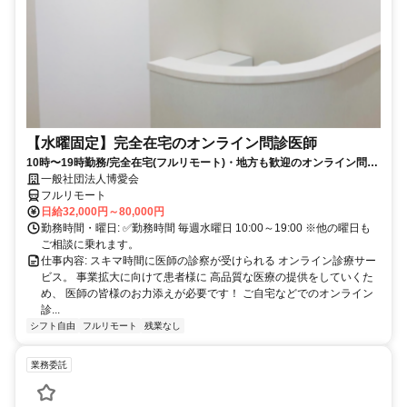
【水曜固定】完全在宅のオンライン問診医師
10時〜19時勤務/完全在宅(フルリモート)・地方も歓迎のオンライン問診
業務
一般社団法人博愛会
フルリモート
日給32,000円～80,000円
勤務時間・曜日: ✅勤務時間 毎週水曜日 10:00～19:00 ※他の曜日も
ご相談に乗れます。
仕事内容: スキマ時間に医師の診察が受けられる オンライン診療サー
ビス。 事業拡大に向けて患者様に 高品質な医療の提供をしていくた
め、 医師の皆様のお力添えが必要です！ ご自宅などでのオンライン
診...
シフト自由
フルリモート
残業なし
業務委託