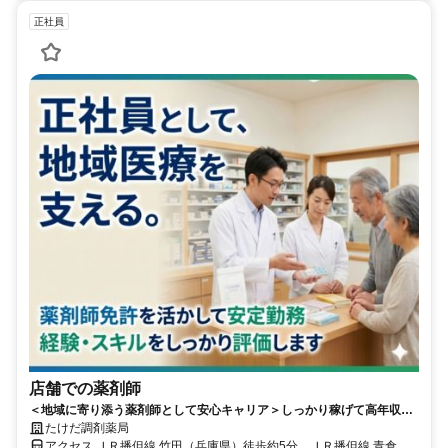
正社員
店舗での薬剤師
＜地域に寄り添う薬剤師として安心キャリア＞しっかり稼げて高年収を
実現！／店舗薬剤師としてキャリアスタート／休み充実で私生活と両立
たけだ調剤薬局
可能／研修・福利厚生充実で長く働ける環境
アクセス ＪＲ播但線 竹田（兵庫県）徒歩約5分、ＪＲ播但線 青倉徒