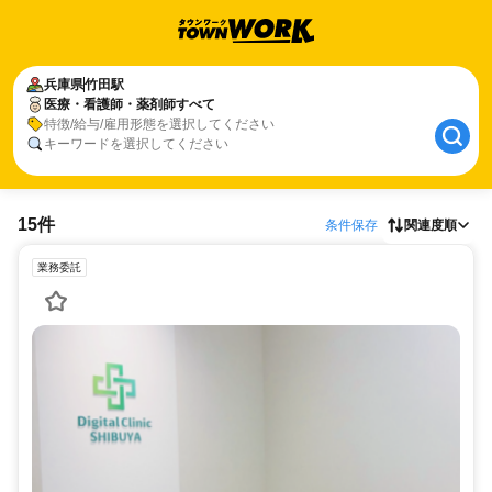
兵庫県
竹田駅
医療・看護師・薬剤師すべて
特徴/給与/雇用形態を選択してください
キーワードを選択してください
15件
条件保存
関連度順
業務委託