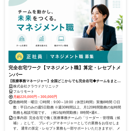
完全在宅ワーク【マネジメント職】算定・レセプトメ
ンバー
【医療事務マネージャー】全国どこからでも完全在宅◆チームをまとめ
る司令塔◆算定・レセプト経験を活かしてキャリアアップ！
株式会社クラウドクリニック
フルリモート
月給220,000円～300,000円
勤務時間・曜日: ◎時間：9:00～18:00（休憩1時間）実働8時間 ◎日
数：平日のみの週5日勤務 ※週30時間以上、月120時間勤務の短時間
勤務も相談可能です。 （例1/短時間勤務）8時間×週4...
仕事内容: 完全在宅で働く医療事務チームの「リーダー・管理職（候
補）」として、 プレイングマネージャーとしての業務をお任せしま
す。 通常の算定・レセプト業務も一部サポートいただきますが、 メ