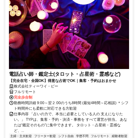
電話占い師・鑑定士(タロット・占星術・霊感など)
【完全在宅・全国OK】得意な占術でOK｜集客・予約はおまかせ
株式会社ティーワイ・ピー
フルリモート
完全歩合制
勤務時間詳細 9:00～翌２:00のうち8時間 (最短4時間～応相談) ＊シフ
ト時間外にも柔軟に対応できる方歓迎
仕事内容 「占いの力で、本当に必要としている人の 支えになりた
い。」 TYPは、集客・予約・決済・事務を すべて運営が担当。 あな
たは“鑑定そのもの”に集中できます。 タロット・占星術・霊感な
ど、...
主婦・主夫歓迎
フリーター歓迎
シフト自由
学歴不問
フルリモート
経験者歓迎