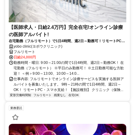
【医師求人・日給2.4万円】完全在宅!オンライン診療
の医師アルバイト!
在宅勤務（フルリモート）で1日4時間、週2日～勤務可！リモートPC・
スマホ支給！
yobo clinic(ヨボウクリニック)
フルリモート
日給24,000円
勤務時間・曜日: 9:00～21:00の間で1日4時間、週2日～勤務OK！ 在
宅勤務（フルリモート） ※平日のみ勤務可！ ※土日勤務可能な方歓
迎！ ＜例＞9:00～13:00、10:00～14:0...
仕事内容: フルリモートでオンライン診療サービスを実施する医師ア
ルバイトを募集いたします。 9時～21時の間で1日4時間、週2日～
OK！ リモートPC・スマホ支給！ 【施設種別】 クリニック（保険...
変形労働時間制
フルリモート
残業なし
在宅OK
業務委託