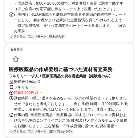
・面談対応：9:00～20:00の間で、対象者様と個別に調整可能です
（※ご自身の対応可能な枠をシステム上で設定いただけます）。 ...
仕事内容: RIZAP株式会社健康経営保険者事業部の保健指導トレーナ
ーとして、 参加者がより健康的な生活習慣を身につけられるよう
「特定保健指導」を行う業務委託パートナーを募集します。 「病気
の手前...
シフト自由
フルリモート
完全歩合制
業務委託
医療医薬品の作成要領に基づいた資材審査業務
フルリモート求人！医療医薬品の資材審査業務【経験者のみ】
株式会社EdgeX
フルリモート
時給3,000円以上
勤務時間・曜日: 選考を進めながら、双方の希望の合うよう擦り合わ
せができたらと考えております。 （例） 勤務時間：月20時間以上 勤
務曜日：※希望があればなるべくお応えします。 休暇・休日：...
仕事内容: 医療用医薬品・医療機器に関するプロモーション資材およ
び広告記事のコンプライアンス(薬機法)及びメディカルチェック業務
をお願いします。 主な業務： * 作成要領に基づいた資材審査 * ...
シフト自由
フルリモート
週2・3日からOK