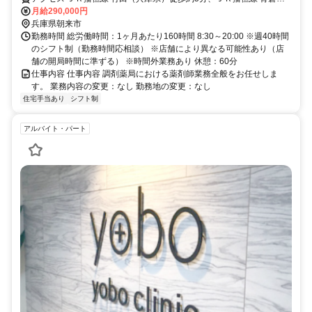
歩約55分、ＪＲ山陰本線 和田山徒歩約72分 JR播但線 竹田駅から徒
月給290,000円
歩で5分
兵庫県朝来市
勤務時間 総労働時間：1ヶ月あたり160時間 8:30～20:00 ※週40時間
のシフト制（勤務時間応相談） ※店舗により異なる可能性あり（店
舗の開局時間に準ずる） ※時間外業務あり 休憩：60分
仕事内容 仕事内容 調剤薬局における薬剤師業務全般をお任せしま
す。 業務内容の変更：なし 勤務地の変更：なし
住宅手当あり
シフト制
アルバイト・パート