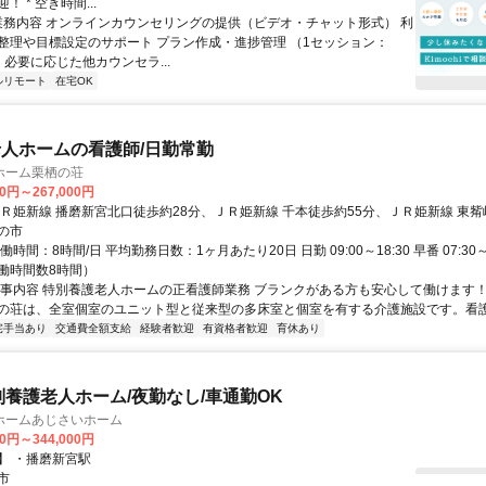
 * 空き時間...
 業務内容 オンラインカウンセリングの提供（ビデオ・チャット形式） 利
整理や目標設定のサポート プラン作成・進捗管理 （1セッション：
） 必要に応じた他カウンセラ...
ルリモート
在宅OK
人ホームの看護師/日勤常勤
ホーム栗栖の荘
00円～267,000円
ＪＲ姫新線 播磨新宮北口徒歩約28分、ＪＲ姫新線 千本徒歩約55分、ＪＲ姫新線 東觜
の市
時間：8時間/日 平均勤務日数：1ヶ月あたり20日 日勤 09:00～18:30 早番 07:30～1
働時間数8時間）
仕事内容 特別養護老人ホームの正看護師業務 ブランクがある方も安心して働けます！
の荘は、全室個室のユニット型と従来型の多床室と個室を有する介護施設です。看護師
宅手当あり
交通費全額支給
経験者歓迎
有資格者歓迎
育休あり
別養護老人ホーム/夜勤なし/車通勤OK
ホームあじさいホーム
00円～344,000円
】 ・播磨新宮駅
市