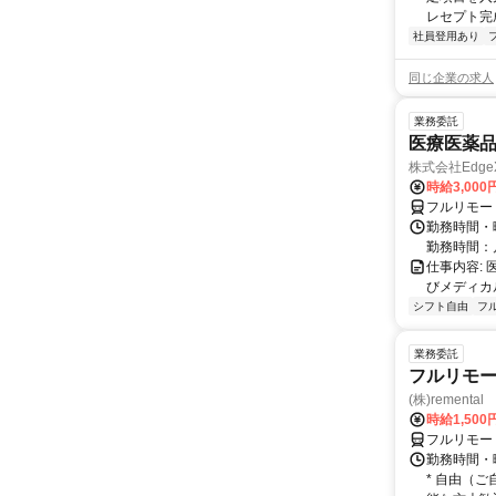
レセプト完
社員登用あり
同じ企業の求人
業務委託
医療医薬
株式会社Edge
時給3,00
フルリモー
勤務時間・
勤務時間：
仕事内容:
びメディカル
シフト自由
フ
業務委託
フルリモー
(株)remental
時給1,500
フルリモー
勤務時間・
* 自由（