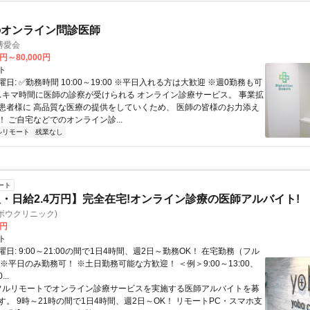
のオンライン問診医師
博愛会
0円～80,000円
ト
日: ✅勤務時間 10:00～19:00 ※平日入れる方は大歓迎 ※週0勤務も可
 スキマ時間に医師の診察が受けられる オンライン診療サービス。 事業拡
患者様に 高品質な医療の提供をしていくため、 医師の皆様のお力添え
 ご自宅などでのオンライン診...
ルリモート
残業なし
ート
・日給2.4万円】完全在宅!オンライン診療の医師アルバイト!
c(ヨボウクリニック)
0円
ト
日: 9:00～21:00の間で1日4時間、週2日～勤務OK！ 在宅勤務（フル
※平日のみ勤務可！ ※土日勤務可能な方歓迎！ ＜例＞9:00～13:00、
...
 フルリモートでオンライン診療サービスを実施する医師アルバイトを募
す。 9時～21時の間で1日4時間、週2日～OK！ リモートPC・スマホ支