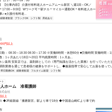
1) 17：00～09：00
】 【仕事内容】 介護付有料老人ホームアムール新宮 ＼週1回～OK／
17:00～9:00】 Wワーク可＊駅チカ＊マイカー通勤OK＊有料老人ホー
♪ ●介護付有料老...
経験者歓迎
ブランクOK
シフト制
昇給あり
店
,000円以上
市
勤： 08:30～18:30 08:30～17:30 ※実働8時間・休憩60分 ■労働時間 実働時間
：1ヶ月あたり18日〜20日 平均残業時間：1ヶ月あ...
 ホシ薬局 安富店では、薬剤師としての《専門知識を活かした業務》を行っていただ
調剤業務を通じて患者様の健康をサポートし、◆服薬指導で安心してお薬を使っていた
即日勤務OK
経験者歓迎
フルタイム歓迎
シフト制
ート
老人ホーム 准看護師
株式会社
0円以上
ス ◆JR姫新線「播磨新宮」駅より車で18分 ◆中国道山崎ICより車で約
市