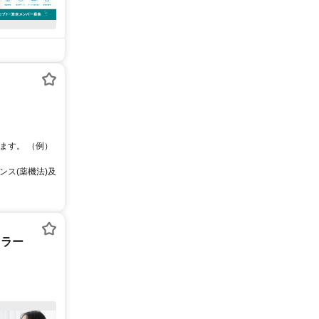
ます。 （例）
ス(薬機法)及
セラー