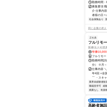
勤務時間・曜
募集要項 職
介 仕事内
者様の日々の
社会保険あり
同じ企業の求人
正社員
フルリモ
医療法人社団
年俸10,000
フルリモー
勤務時間詳細 
分） ※月～土
仕事内容 
年4回 ⭐
￣ ・スキャ
業界未経験者歓
職場見学可
経
残業なし
有資
高齢者施