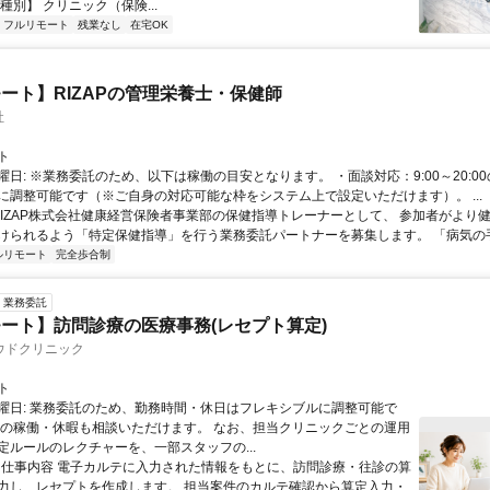
種別】 クリニック（保険...
フルリモート
残業なし
在宅OK
ート】RIZAPの管理栄養士・保健師
社
ト
曜日: ※業務委託のため、以下は稼働の目安となります。 ・面談対応：9:00～20:0
に調整可能です（※ご自身の対応可能な枠をシステム上で設定いただけます）。 ...
 RIZAP株式会社健康経営保険者事業部の保健指導トレーナーとして、 参加者がより
けられるよう「特定保健指導」を行う業務委託パートナーを募集します。 「病気の手前
ルリモート
完全歩合制
業務委託
ート】訪問診療の医療事務(レセプト算定)
ウドクリニック
ト
曜日: 業務委託のため、勤務時間・休日はフレキシブルに調整可能で
祝の稼働・休暇も相談いただけます。 なお、担当クリニックごとの運用
定ルールのレクチャーを、一部スタッフの...
 ■ 仕事内容 電子カルテに入力された情報をもとに、訪問診療・往診の算
力し、レセプトを作成します。 担当案件のカルテ確認から算定入力・