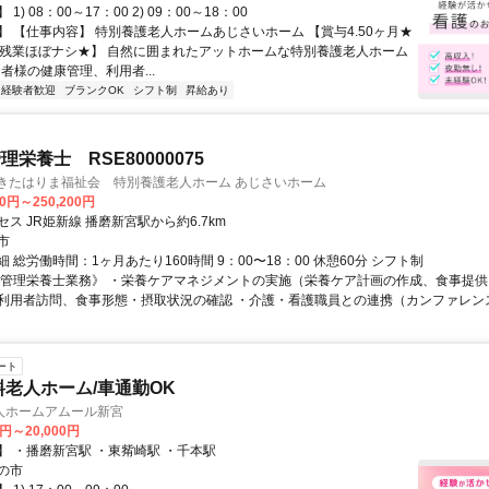
1) 08：00～17：00 2) 09：00～18：00
】 【仕事内容】 特別養護老人ホームあじさいホーム 【賞与4.50ヶ月★
★残業ほぼナシ★】 自然に囲まれたアットホームな特別養護老人ホーム
用者様の健康管理、利用者...
経験者歓迎
ブランクOK
シフト制
昇給あり
栄養士 RSE80000075
 きたはりま福祉会 特別養護老人ホーム あじさいホーム
00円～250,200円
ス JR姫新線 播磨新宮駅から約6.7km
市
 総労働時間：1ヶ月あたり160時間 9：00〜18：00 休憩60分 シフト制
《管理栄養士業務》 ・栄養ケアマネジメントの実施（栄養ケア計画の作成、食事提
利用者訪問、食事形態・摂取状況の確認 ・介護・看護職員との連携（カンファレンス・
ート
料老人ホーム/車通勤OK
人ホームアムール新宮
0円～20,000円
】 ・播磨新宮駅 ・東觜崎駅 ・千本駅
の市