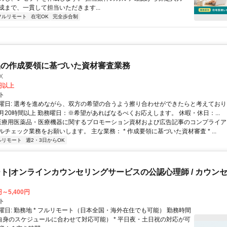
成まで、一貫して担当いただきます...
フルリモート
在宅OK
完全歩合制
品の作成要領に基づいた資材審査業務
X
0円以上
ト
曜日: 選考を進めながら、双方の希望の合うよう擦り合わせができたらと考えており
月20時間以上 勤務曜日：※希望があればなるべくお応えします。 休暇・休日：...
 医療用医薬品・医療機器に関するプロモーション資材および広告記事のコンプライアン
チェック業務をお願いします。 主な業務： * 作成要領に基づいた資材審査 * ...
ルリモート
週2・3日からOK
ト|オンラインカウンセリングサービスの公認心理師 / カウン
円～5,400円
ト
曜日: 勤務地 * フルリモート（日本全国・海外在住でも可能） 勤務時間
ご自身のスケジュールに合わせて対応可能） * 平日夜・土日祝の対応が可