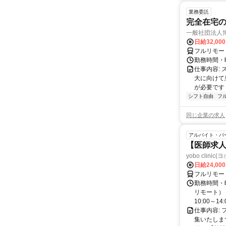
業務委託
完全在宅
一般社団法人
日給32,00
フルリモー
勤務時間・曜
仕事内容:
大に向けて
が必要です！
シフト自由
フ
同じ企業の求人
アルバイト・パ
【医師求人
yobo clini
日給24,00
フルリモー
勤務時間・曜
リモート） 
10:00～14:0
仕事内容:
集いたしま