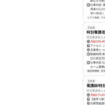
能な方大歓迎！
仕事内容:
用者の心の
30〜60分
シフト自由
フ
正社員
特別養護老
特別養護老人
月給199,4
アクセス 
兵庫県たつ
勤務時間 実働
日の所定労
仕事内容 
ホーム栗栖
固定時間制
住
正社員
看護師/特
特別養護老人
月給273,0
【最寄り駅
兵庫県姫路