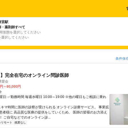
新宮駅
師・薬剤師すべて
雇用形態を選択してください
を選択してください
条件保
定】完全在宅のオンライン問診医師
博愛会
0円～80,000円
ト
日: ✅勤務時間 毎週水曜日 10:00～19:00 ※他の曜日もご相談に乗れ
 スキマ時間に医師の診察が受けられる オンライン診療サービス。 事業拡
患者様に 高品質な医療の提供をしていくため、 医師の皆様のお力添え
 ご自宅などでのオンライン診...
ルリモート
残業なし