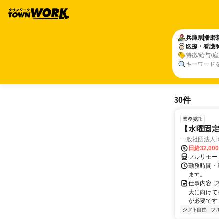
兵庫県
播磨
医療・看護
特徴/給与/
キーワード
30件
業務委託
【水曜固
一般社団法人
日給32,00
フルリモー
勤務時間・曜
ます。
仕事内容:
大に向けて
が必要です！
シフト自由
フ