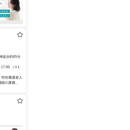
崎徒歩約85分
7:00 （※1
 特別養護老人
の業務...