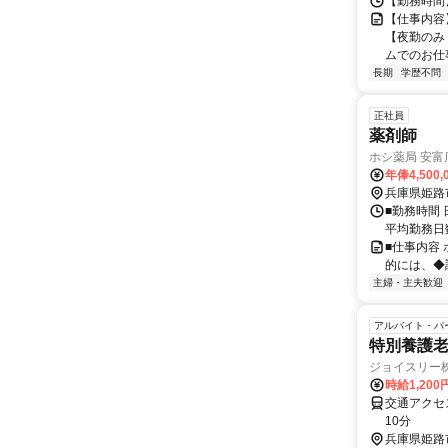
【勤務時間】 
【仕事内容
【夜勤のみ＊
ムでのお仕事
長期
学歴不問
正社員
薬剤師
ホシ薬局 安富
年俸4,500
兵庫県姫路
■勤務時間 日
平均勤務日数
■仕事内容
的には、◆
主婦・主夫歓迎
アルバイト・パ
特別養護
ジョイスリー
時給1,20
交通アクセ
10分
兵庫県姫路