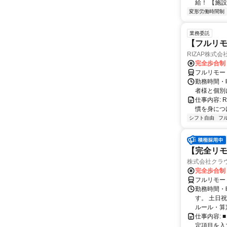
給！ 【施設
変形労働時間制
業務委託
【フルリモ
RIZAP株式会
完全歩合制
フルリモー
勤務時間・
者様と個別
仕事内容:
慣を身につ
シフト自由
フ
【完全リモ
株式会社クラ
完全歩合制
フルリモー
勤務時間・
す。 土日
ルール・算
仕事内容:
定項目を入