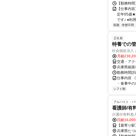
【勤務時間】 
【仕事内容
定年65歳
です♪ ●利
長期
学歴不問
正社員
特養での管理
社会福祉法人
月給230,2
交通・アクセ
兵庫県姫路
勤務時間詳細
仕事内容 
・食事中の
シフト制
アルバイト・パ
看護師/有
介護付有料老
日給16,00
【最寄り駅
兵庫県たつ