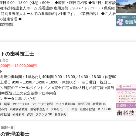
日 9:00～18:00（休憩：60分） ◆時間・曜日応相談 ◆週4日～応相談
種 特別養護老人ホーム 准看護師 雇用形態 アルバイト / パート / 職業紹
容 特別養護老人ホームでの看護師のお仕事です。 《業務内容》 ◆ご入居
健康管理 ◆...
固定時間制
ートの歯科技工士
真凛会
,000円～12,000,000円
ト
総労働時間：1週あたり40時間 9:00～13:00／14:30～18:30（休憩90
曜日 9:00～13:00／14:00～18:00（休憩60分） ※日曜日・祝日 ...
＼＼当院のアピールポイント／／ ⭐完全在宅 ⭐週休3日も相談可能 ⭐賞与
全国80医院以上の安定基盤 ✅仕事内容 ￣￣￣￣￣￣￣￣￣￣￣￣￣￣￣￣
ンデータに基づいた初...
迎
副業・WワークOK
フリーター歓迎
バイク通勤OK
学歴不問
車通勤OK
験不問
未経験者歓迎
住宅手当あり
フルリモート
午前
経験者歓迎
ネイルOK
格者歓迎
研修あり
夕方
ブランクOK
育休あり
派遣社員
設の管理栄養士