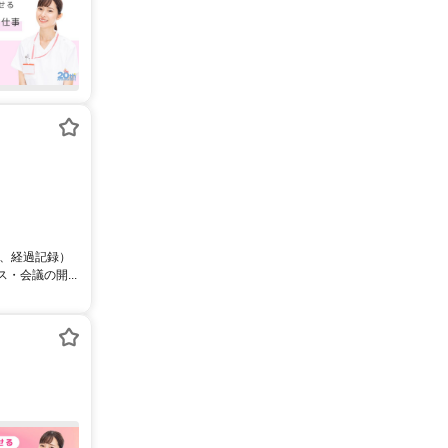
供、経過記録）
会議の開...