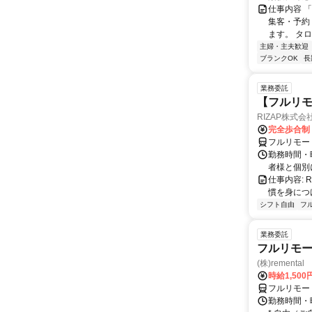
仕事内容 
集客・予約
ます。 タロ
主婦・主夫歓迎
ブランクOK
長
業務委託
【フルリモ
RIZAP株式会
完全歩合制
フルリモー
勤務時間・
者様と個別
仕事内容:
慣を身につ
シフト自由
フ
業務委託
フルリモー
(株)remental
時給1,500
フルリモー
勤務時間・