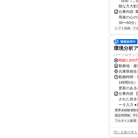
* 自由（
能な方大歓迎！
仕事内容:
用者の心の
30〜60分
シフト自由
フ
環境分析
パーソルテン
時給1,80
勤務地・最寄
兵庫県相生
勤務時間・期
1時間0分）
更新のある長
仕事内容 
された排水
ータ入力 ●
業界未経験者歓
固定時間制
平
フルタイム歓迎
同じ企業の求人