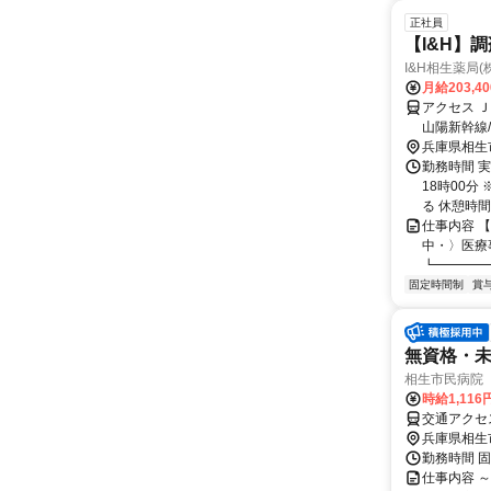
正社員
【I&H】
I&H相生薬局
月給203,4
アクセス 
山陽新幹線
Ｒ東海道新
兵庫県相生
勤務時間 実
18時00
る 休憩時間 
仕事内容 
中・〉医療
┗━━━━
固定時間制
賞
無資格・未
相生市民病院
時給1,11
兵庫県相生
勤務時間 固定
仕事内容 