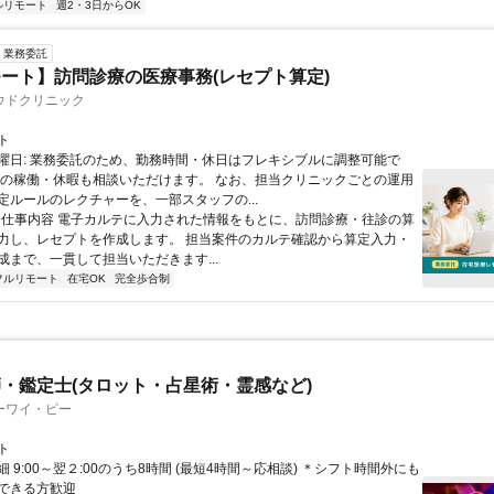
ルリモート
週2・3日からOK
業務委託
ート】訪問診療の医療事務(レセプト算定)
ウドクリニック
ト
曜日: 業務委託のため、勤務時間・休日はフレキシブルに調整可能で
祝の稼働・休暇も相談いただけます。 なお、担当クリニックごとの運用
定ルールのレクチャーを、一部スタッフの...
 ■ 仕事内容 電子カルテに入力された情報をもとに、訪問診療・往診の算
力し、レセプトを作成します。 担当案件のカルテ確認から算定入力・
成まで、一貫して担当いただきます...
フルリモート
在宅OK
完全歩合制
・鑑定士(タロット・占星術・霊感など)
ーワイ・ピー
ト
 9:00～翌２:00のうち8時間 (最短4時間～応相談) ＊シフト時間外にも
できる方歓迎