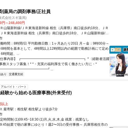
調剤薬局の調剤事務/正社員
(株式会社スギ薬局)
00円～248,400円
ＪＲ山陽新幹線/ＪＲ東海道新幹線 相生（兵庫県）南口徒歩約18分、ＪＲ
/ＪＲ東海道新幹線 相生（兵庫県）南口徒歩約18分、ＪＲ山陽新幹線/Ｊ
幹線 相生（兵庫県）南口徒歩約18分
市
働時間：8時間/日 平均勤務日数：1ヶ月あたり20日 月～金：9時00分～
分 ※8時間を基本として、4時間以上12時間以内の範囲で勤務計画にて定め
6時間超、...
【仕事内容】 ┏━━━━━━━━━━━━━━━━━━┓ *〈経験者活躍
事務スタッフ募集！* *・充実の福利厚生で長く働きたい方に・*
━━━━━━━━━━━━━━┛...
与あり
交通費支給
アルバイト・パート
経験から始める医療事務(外来受付)
6円以上
交通アクセス 最寄駅：相生駅 相生駅より徒歩7分
市
時間制 (1)09:45~18:30 (1)月,火,水,木,金 残業：残業なし
～9:45始業で朝の家事にゆとり！週2〜3日の受付事務～ 兵庫県相生市の