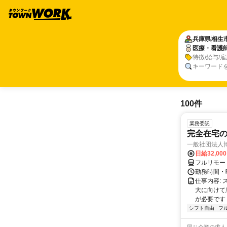
兵庫県
相生
医療・看護
特徴/給与/
キーワード
100件
業務委託
完全在宅
一般社団法人
日給32,00
フルリモー
勤務時間・曜
仕事内容:
大に向けて
が必要です！
シフト自由
フ