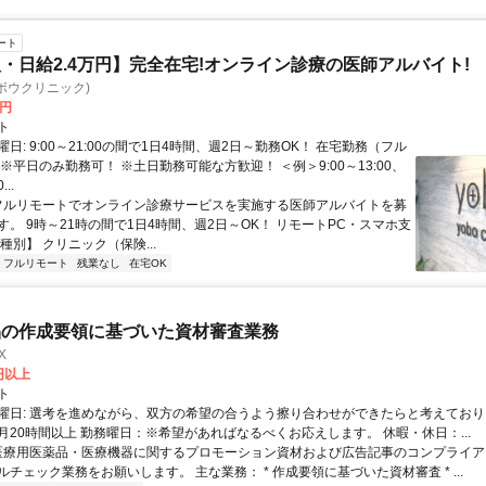
ート
・日給2.4万円】完全在宅!オンライン診療の医師アルバイト!
c(ヨボウクリニック)
0円
ト
日: 9:00～21:00の間で1日4時間、週2日～勤務OK！ 在宅勤務（フル
※平日のみ勤務可！ ※土日勤務可能な方歓迎！ ＜例＞9:00～13:00、
...
 フルリモートでオンライン診療サービスを実施する医師アルバイトを募
す。 9時～21時の間で1日4時間、週2日～OK！ リモートPC・スマホ支
種別】 クリニック（保険...
フルリモート
残業なし
在宅OK
品の作成要領に基づいた資材審査業務
X
0円以上
ト
曜日: 選考を進めながら、双方の希望の合うよう擦り合わせができたらと考えており
月20時間以上 勤務曜日：※希望があればなるべくお応えします。 休暇・休日：...
 医療用医薬品・医療機器に関するプロモーション資材および広告記事のコンプライアン
チェック業務をお願いします。 主な業務： * 作成要領に基づいた資材審査 * ...