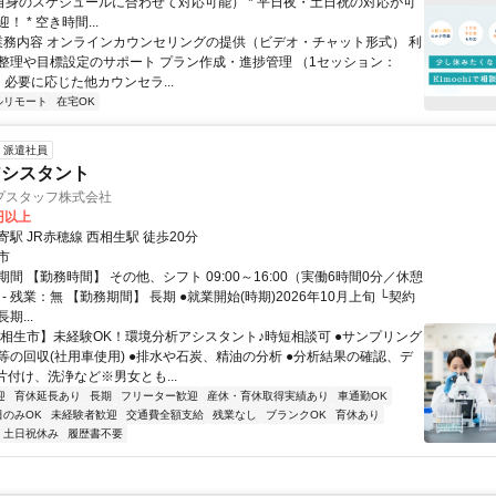
ご自身のスケジュールに合わせて対応可能） * 平日夜・土日祝の対応が可
 * 空き時間...
 業務内容 オンラインカウンセリングの提供（ビデオ・チャット形式） 利
整理や目標設定のサポート プラン作成・進捗管理 （1セッション：
） 必要に応じた他カウンセラ...
ルリモート
在宅OK
派遣社員
アシスタント
プスタッフ株式会社
0円以上
駅 JR赤穂線 西相生駅 徒歩20分
市
間 【勤務時間】 その他、シフト 09:00～16:00（実働6時間0分／休憩
 - 残業：無 【勤務期間】 長期 ●就業開始(時期)2026年10月上旬 └契約
期...
【相生市】未経験OK！環境分析アシスタント♪時短相談可 ●サンプリング
等の回収(社用車使用) ●排水や石炭、精油の分析 ●分析結果の確認、デ
片付け、洗浄など※男女とも...
迎
育休延長あり
長期
フリーター歓迎
産休・育休取得実績あり
車通勤OK
日のみOK
未経験者歓迎
交通費全額支給
残業なし
ブランクOK
育休あり
土日祝休み
履歴書不要