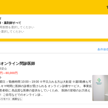
市
師・薬剤師すべて
雇用形態を選択してください
を選択してください
条件保
のオンライン問診医師
博愛会
0円～80,000円
ト
日: ✅勤務時間 10:00～19:00 ※平日入れる方は大歓迎 ※週0勤務も可
 スキマ時間に医師の診察が受けられる オンライン診療サービス。 事業拡
患者様に 高品質な医療の提供をしていくため、 医師の皆様のお力添え
 ご自宅などでのオンライン診...
ルリモート
残業なし