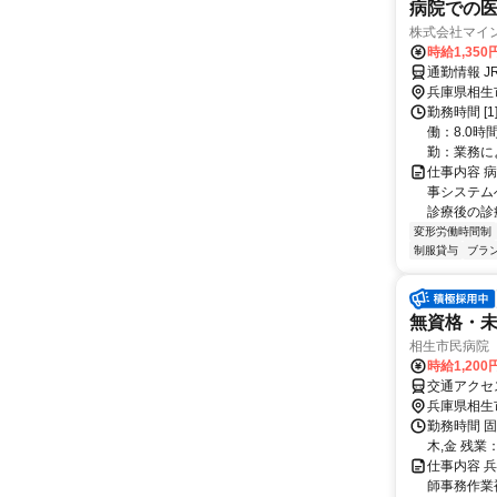
病院での
株式会社マイ
時給1,350
通勤情報 
兵庫県相生
勤務時間 [1
働：8.0
勤：業務によ.
仕事内容 
事システム
診療後の診療
変形労働時間制
制服貸与
ブラ
無資格・
相生市民病院
時給1,20
兵庫県相生
勤務時間 固定時間
木,金 残業
仕事内容 
師事務作業