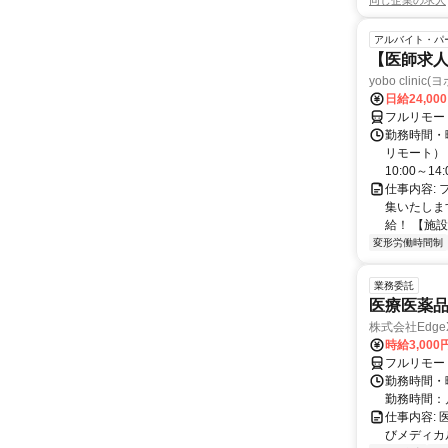
同じ企業の求人
アルバイト・パ
【医師求人
yobo clini
日給24,00
フルリモー
勤務時間・曜
リモート） 
10:00～14:0
仕事内容:
集いたしま
給！ 【施設
変形労働時間制
業務委託
医療医薬
株式会社Edge
時給3,00
フルリモー
勤務時間・
勤務時間：
仕事内容:
びメディカル