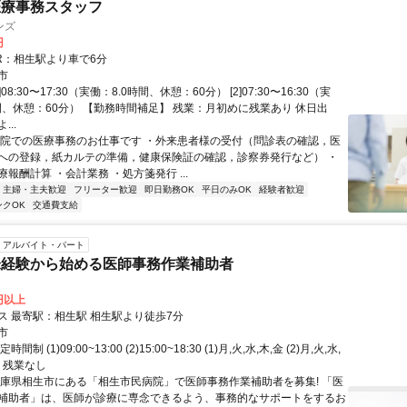
医療事務スタッフ
ンズ
円
JR：相生駅より車で6分
市
]08:30〜17:30（実働：8.0時間、休憩：60分） [2]07:30〜16:30（実
時間、休憩：60分） 【勤務時間補足】 残業：月初めに残業あり 休日出
..
病院での医療事務のお仕事です ・外来患者様の受付（問診表の確認，医
への登録，紙カルテの準備，健康保険証の確認，診察券発行など） ・
報酬計算 ・会計業務 ・処方箋発行 ...
主婦・主夫歓迎
フリーター歓迎
即日勤務OK
平日のみOK
経験者歓迎
ンクOK
交通費支給
アルバイト・パート
未経験から始める医師事務作業補助者
0円以上
交通アクセス 最寄駅：相生駅 相生駅より徒歩7分
市
制 (1)09:00~13:00 (2)15:00~18:30 (1)月,火,水,木,金 (2)月,火,水,
：残業なし
兵庫県相生市にある「相生市民病院」で医師事務作業補助者を募集! 「医
補助者」は、医師が診療に専念できるよう、事務的なサポートをするお