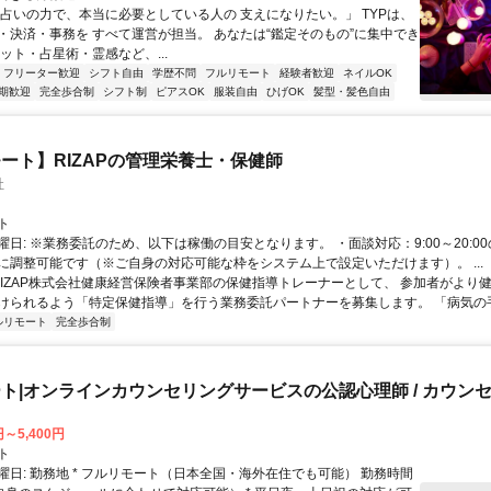
「占いの力で、本当に必要としている人の 支えになりたい。」 TYPは、
・決済・事務を すべて運営が担当。 あなたは“鑑定そのもの”に集中でき
ット・占星術・霊感など、...
フリーター歓迎
シフト自由
学歴不問
フルリモート
経験者歓迎
ネイルOK
期歓迎
完全歩合制
シフト制
ピアスOK
服装自由
ひげOK
髪型・髪色自由
ート】RIZAPの管理栄養士・保健師
社
ト
曜日: ※業務委託のため、以下は稼働の目安となります。 ・面談対応：9:00～20:0
に調整可能です（※ご自身の対応可能な枠をシステム上で設定いただけます）。 ...
 RIZAP株式会社健康経営保険者事業部の保健指導トレーナーとして、 参加者がより
けられるよう「特定保健指導」を行う業務委託パートナーを募集します。 「病気の手前
ルリモート
完全歩合制
ト|オンラインカウンセリングサービスの公認心理師 / カウン
円～5,400円
ト
曜日: 勤務地 * フルリモート（日本全国・海外在住でも可能） 勤務時間