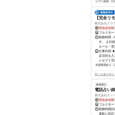
シフト自由
フ
【完全リモ
株式会社クラ
完全歩合制
フルリモー
勤務時間・
す。 土日
ルール・算
仕事内容:
定項目を入
レセプト完
社員登用あり
同じ企業の求人
業務委託
電話占い師
株式会社ティ
完全歩合制
フルリモー
勤務時間詳細
柔軟に対応