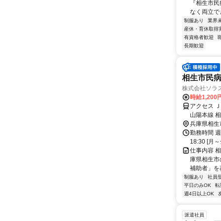
『相生市民
なく両立でき
制服あり
業界
産休・育休取得
有資格者歓迎
長期歓迎
相生市民
株式会社ソラ
時給1,20
アクセス 
山陽本線 
分 車通勤
兵庫県相生
勤務時間 週3日～
18:30 [月～
仕事内容 
庫県相生市
補助者」を
制服あり
社員
平日のみOK
転
週4日以上OK
派遣社員