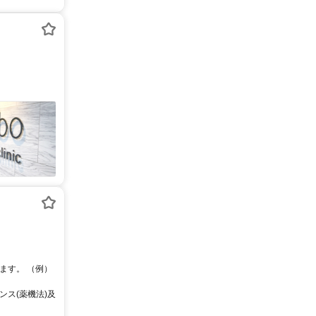
ます。 （例）
ス(薬機法)及