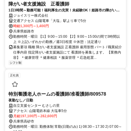
障がい者支援施設 正看護師
1日3時間～勤務可能！福利厚生の充実！未経験OK！姫路市の障がい者
支援施設にて看護師【イチオシ】
ジョイスリー株式会社
交通アクセス 山陽電車「大塩」駅より車で5分
時給1,300円～1,400円
兵庫県姫路市
勤務時間・曜日 【1】9:00～15:00 【2】9:00～15:00の間で3時間以
上 ※上記いずれかの勤務／週3日程度 ※休憩：法定通り
募集要項 職種 障がい者支援施設 正看護師 雇用形態 パート / 職業紹介
仕事内容 指定障がい者支援施設にて 看護師を募集します。 【業務内
容】 ＊健康管理 ＊健康相談 ＊服薬管理 ＊応急処置...
シフト制
正社員
特別養護老人ホームの看護師/准看護師/809578
夜勤なし／日勤
自立支援センター むさしの里
アクセス: 山陽電鉄本線 大塩車5分
月給197,100円～282,600円
兵庫県高砂市
勤務時間・曜日: 勤務体制 常勤(日勤のみ) 1) 08:30～17:30 2) 07:00～