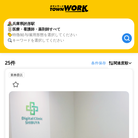
兵庫県
的形駅
医療・看護師・薬剤師すべて
特徴/給与/雇用形態を選択してください
キーワードを選択してください
25件
条件保存
関連度順
業務委託