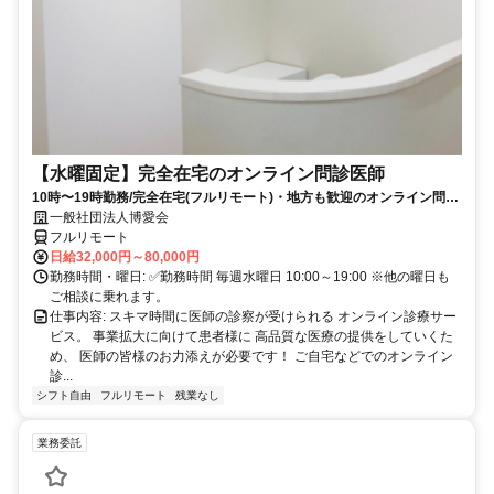
【水曜固定】完全在宅のオンライン問診医師
10時〜19時勤務/完全在宅(フルリモート)・地方も歓迎のオンライン問診
業務
一般社団法人博愛会
フルリモート
日給32,000円～80,000円
勤務時間・曜日: ✅勤務時間 毎週水曜日 10:00～19:00 ※他の曜日も
ご相談に乗れます。
仕事内容: スキマ時間に医師の診察が受けられる オンライン診療サー
ビス。 事業拡大に向けて患者様に 高品質な医療の提供をしていくた
め、 医師の皆様のお力添えが必要です！ ご自宅などでのオンライン
診...
シフト自由
フルリモート
残業なし
業務委託