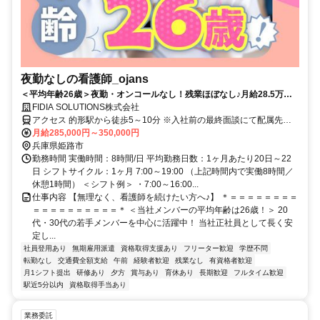
夜勤なしの看護師_ojans
＜平均年齢26歳＞夜勤・オンコールなし！残業ほぼなし♪月給28.5万円
～・昇給年2回・賞与年2回★初年度は賞与年3回★20代・30代の若手メ
FIDIA SOLUTIONS株式会社
ンバーが中心に活躍中！当社正社員として安定して働ける好環境◎
アクセス 的形駅から徒歩5～10分 ※入社前の最終面談にて配属先を
決定致します。
月給285,000円～350,000円
兵庫県姫路市
勤務時間 実働時間：8時間/日 平均勤務日数：1ヶ月あたり20日～22
日 シフトサイクル：1ヶ月 7:00～19:00 （上記時間内で実働8時間／
休憩1時間） ＜シフト例＞ ・7:00～16:00...
仕事内容 【無理なく、看護師を続けたい方へ♪】 ＊＝＝＝＝＝＝＝＝
＝＝＝＝＝＝＝＝＝＝＊ ＜当社メンバーの平均年齢は26歳！＞ 20
代・30代の若手メンバーを中心に活躍中！ 当社正社員として長く安
定し...
社員登用あり
無期雇用派遣
資格取得支援あり
フリーター歓迎
学歴不問
転勤なし
交通費全額支給
午前
経験者歓迎
残業なし
有資格者歓迎
月1シフト提出
研修あり
夕方
賞与あり
育休あり
長期歓迎
フルタイム歓迎
駅近5分以内
資格取得手当あり
業務委託