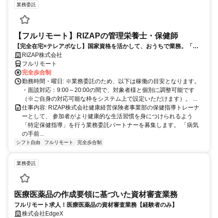
業務委託
【フルリモート】RIZAPの管理栄養士・保健師
【完全在宅×テレアポなし】国家資格を活かして、おうちで業務。「も
う一つの安心」を。主婦・Wワーカー活躍中！「平日の日中だけ」「夕
RIZAP株式会社
方以降の数時間だけ」など、生活リズムに合わせた時間調整が可能で
フルリモート
す。1件ごとの成果報酬型だから、頑張った分だけ手応えのある収入
完全歩合制
に。充実のサポート体制で、安心の在宅ワークを始めませんか？
勤務時間・曜日: ※業務委託のため、以下は稼働の目安となります。
・面談対応：9:00～20:00の間で、対象者様と個別に調整可能です
（※ご自身の対応可能な枠をシステム上で設定いただけます）。 ...
仕事内容: RIZAP株式会社健康経営保険者事業部の保健指導トレーナ
ーとして、 参加者がより健康的な生活習慣を身につけられるよう
「特定保健指導」を行う業務委託パートナーを募集します。 「病気
の手前...
シフト自由
フルリモート
完全歩合制
業務委託
医療医薬品の作成要領に基づいた資材審査業務
フルリモート求人！医療医薬品の資材審査業務【経験者のみ】
株式会社EdgeX