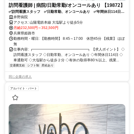
訪問看護師 | 病院/日勤常勤/オンコールあり 【19872】
✅訪問看護スタッフ ✅日勤常勤、オンコールあり ✅年間休日114日
✅車通勤可 ✅大塩駅から徒歩２分 ✅有休の取得率80％以上、残業少
井野病院
なめの職場です！
アクセス: 山陽電鉄本線 大塩駅より徒歩5分
月給232,500円～352,500円
兵庫県姫路市
勤務時間・曜日: 【勤務時間】 8:45～17:00 休憩45分 【残業】 ほぼ
無
仕事内容: ┏━━━━━━━━━━━━━━━┓ 【求人ポイント】 ◇
訪問看護スタッフ ◇日勤常勤、オンコールあり ◇年間休日114日 ◇
車通勤可 ◇大塩駅から徒歩２分 ◇有休の取得率80％以上、残業...
交通費支給
シフト制
昇給あり
同じ企業の求人
アルバイト・パート