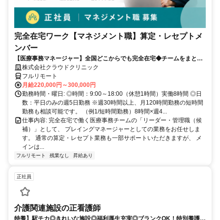
完全在宅ワーク【マネジメント職】算定・レセプトメ
ンバー
【医療事務マネージャー】全国どこからでも完全在宅◆チームをまとめ
る司令塔◆算定・レセプト経験を活かしてキャリアアップ！
株式会社クラウドクリニック
フルリモート
月給220,000円～300,000円
勤務時間・曜日: ◎時間：9:00～18:00（休憩1時間）実働8時間 ◎日
数：平日のみの週5日勤務 ※週30時間以上、月120時間勤務の短時間
勤務も相談可能です。 （例1/短時間勤務）8時間×週4...
仕事内容: 完全在宅で働く医療事務チームの「リーダー・管理職（候
補）」として、 プレイングマネージャーとしての業務をお任せしま
す。 通常の算定・レセプト業務も一部サポートいただきますが、 メ
インは...
フルリモート
残業なし
昇給あり
正社員
介護関連施設の正看護師
特養】駅チカ◎きれいな施設◎福利厚生充実◎ブランクOK！特別養護老