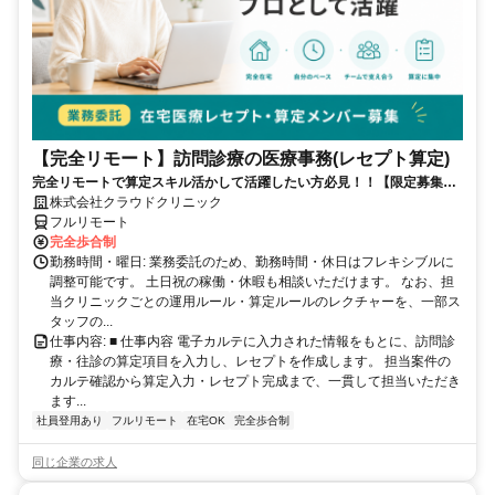
【完全リモート】訪問診療の医療事務(レセプト算定)
完全リモートで算定スキル活かして活躍したい方必見！！【限定募集】
完全リモート｜在宅医療レセプト算定（成果報酬型／業務委託）
株式会社クラウドクリニック
フルリモート
完全歩合制
勤務時間・曜日: 業務委託のため、勤務時間・休日はフレキシブルに
調整可能です。 土日祝の稼働・休暇も相談いただけます。 なお、担
当クリニックごとの運用ルール・算定ルールのレクチャーを、一部ス
タッフの...
仕事内容: ■ 仕事内容 電子カルテに入力された情報をもとに、訪問診
療・往診の算定項目を入力し、レセプトを作成します。 担当案件の
カルテ確認から算定入力・レセプト完成まで、一貫して担当いただき
ます...
社員登用あり
フルリモート
在宅OK
完全歩合制
同じ企業の求人