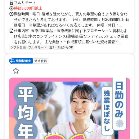
フルリモート
時給3,000円以上
勤務時間・曜日: 選考を進めながら、双方の希望の合うよう擦り合わ
せができたらと考えております。 （例） 勤務時間：月20時間以上 勤
務曜日：※希望があればなるべくお応えします。 休暇・休日：...
仕事内容: 医療用医薬品・医療機器に関するプロモーション資材およ
び広告記事のコンプライアンス(薬機法)及びメディカルチェック業務
をお願いします。 主な業務： * 作成要領に基づいた資材審査 * ...
シフト自由
フルリモート
週2・3日からOK
派遣社員