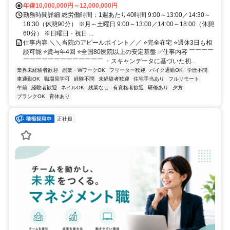
年俸10,000,000円～12,000,000円
勤務時間詳細 総労働時間：1週あたり40時間 9:00～13:00／14:30～
18:30（休憩90分） ※月～土曜日 9:00～13:00／14:00～18:00（休憩
60分） ※日曜日・祝日 ...
仕事内容 ＼＼当院のアピールポイント／／ ⭐完全在宅 ⭐週休3日も相
談可能 ⭐賞与年4回 ⭐全国80医院以上の安定基盤 ✅仕事内容 ￣￣￣￣
￣￣￣￣￣￣￣￣￣￣￣￣￣ ・スキャンデータに基づいた初...
業界未経験者歓迎
副業・WワークOK
フリーター歓迎
バイク通勤OK
学歴不問
車通勤OK
職場見学可
経験不問
未経験者歓迎
住宅手当あり
フルリモート
午前
経験者歓迎
ネイルOK
残業なし
有資格者歓迎
研修あり
夕方
ブランクOK
育休あり
正社員