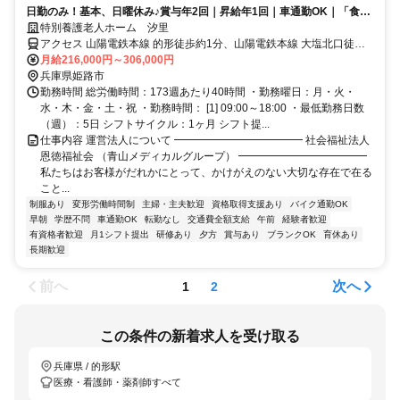
日勤のみ！基本、日曜休み♪賞与年2回｜昇給年1回｜車通勤OK｜「食」
を通して、ご利用者様をサポート♪
特別養護老人ホーム 汐里
アクセス 山陽電鉄本線 的形徒歩約1分、山陽電鉄本線 大塩北口徒歩
約19分、山陽電鉄本線 八家徒歩約28分 【勤務地最寄駅】山陽電鉄本
月給216,000円～306,000円
線「的形」駅より徒歩5分
兵庫県姫路市
勤務時間 総労働時間：173週あたり40時間 ・勤務曜日：月・火・
水・木・金・土・祝 ・勤務時間： [1] 09:00～18:00 ・最低勤務日数
（週）：5日 シフトサイクル：1ヶ月 シフト提...
仕事内容 運営法人について ━━━━━━━━━━━━ 社会福祉法人
恩徳福祉会 （青山メディカルグループ） ━━━━━━━━━━━━
私たちはお客様がだれかにとって、かけがえのない大切な存在で在る
こと...
制服あり
変形労働時間制
主婦・主夫歓迎
資格取得支援あり
バイク通勤OK
早朝
学歴不問
車通勤OK
転勤なし
交通費全額支給
午前
経験者歓迎
有資格者歓迎
月1シフト提出
研修あり
夕方
賞与あり
ブランクOK
育休あり
長期歓迎
前へ
次へ
1
2
この条件の新着求人を受け取る
兵庫県 / 的形駅
医療・看護師・薬剤師すべて