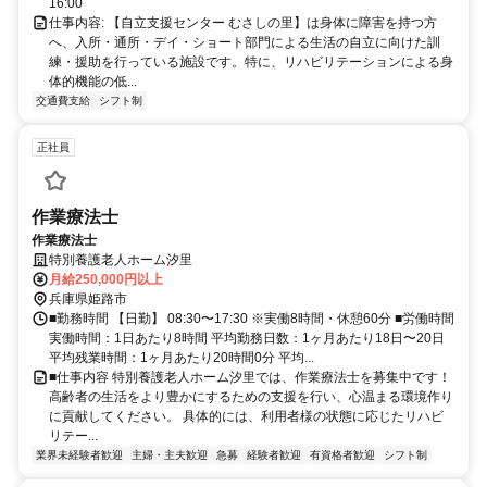
16:00
仕事内容: 【自立支援センター むさしの里】は身体に障害を持つ方
へ、入所・通所・デイ・ショート部門による生活の自立に向けた訓
練・援助を行っている施設です。特に、リハビリテーションによる身
体的機能の低...
交通費支給
シフト制
正社員
作業療法士
作業療法士
特別養護老人ホーム汐里
月給250,000円以上
兵庫県姫路市
■勤務時間 【日勤】 08:30〜17:30 ※実働8時間・休憩60分 ■労働時間
実働時間：1日あたり8時間 平均勤務日数：1ヶ月あたり18日〜20日
平均残業時間：1ヶ月あたり20時間0分 平均...
■仕事内容 特別養護老人ホーム汐里では、作業療法士を募集中です！
高齢者の生活をより豊かにするための支援を行い、心温まる環境作り
に貢献してください。 具体的には、利用者様の状態に応じたリハビ
リテー...
業界未経験者歓迎
主婦・主夫歓迎
急募
経験者歓迎
有資格者歓迎
シフト制