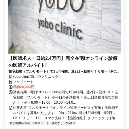
【医師求人・日給2.4万円】完全在宅!オンライン診療
の医師アルバイト!
在宅勤務（フルリモート）で1日4時間、週2日～勤務可！リモートPC・
スマホ支給！
yobo clinic(ヨボウクリニック)
フルリモート
日給24,000円
勤務時間・曜日: 9:00～21:00の間で1日4時間、週2日～勤務OK！ 在
宅勤務（フルリモート） ※平日のみ勤務可！ ※土日勤務可能な方歓
迎！ ＜例＞9:00～13:00、10:00～14:0...
仕事内容: フルリモートでオンライン診療サービスを実施する医師ア
ルバイトを募集いたします。 9時～21時の間で1日4時間、週2日～
OK！ リモートPC・スマホ支給！ 【施設種別】 クリニック（保険...
変形労働時間制
フルリモート
残業なし
在宅OK