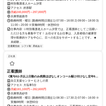
人ホーム汐里にて正看護師さん募集中！
特別養護老人ホーム汐里
アクセス: 的形駅
月給240,000円～297,000円
兵庫県姫路市
勤務時間・曜日: [勤務時間(日勤)] 1) 07:00～16:00 2) 09:00～18:00 3)
11:00～20:00 ※実働8時間・休憩60分
仕事内容: ☆特別養護老人ホーム汐里では、正看護師としてご活躍い
ただける方を募集中です！ お任せするお仕事は、入居者様の健康管
理や医療的ケアを中心に、日々の生活をサポートすることです。 ★
未経験...
交通費支給
シフト制
昇給あり
正社員
正看護師
《賞与4か月以上日勤のみ残業ほぼなしオンコール駆け付けなし定年65
歳＆再雇用で70歳まで》障がい者施設◎無理せず長く働けます！
自立支援センター むさしの里
アクセス: 大塩車5分
月給181,100円～282,600円
兵庫県高砂市
勤務時間・曜日: [勤務時間(日勤)] 1) 08:30～17:30 2) 07:00～16:00 ※
実働8時間・休憩60分