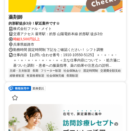
薬剤師
的形駅徒歩3分！駅近案件です☆
株式会社ファル・メイト
交通アクセス 最寄駅：的形 山陽電鉄本線 的形駅 徒歩3分
時給3,500円以上
兵庫県姫路市
勤務時間 固定時間制 下記をご確認ください！ シフト調整
仕事内容 【お問い合わせ番号：1910-10550-5125】 ＋・＋・＋・
＋・＋・＋・＋・＋・＋・＋ ＜主な仕事内容について＞ ・処方箋に
基づいた調剤 ・患者への服薬指導、薬の効果や注意点の説明...
主婦・主夫歓迎
長期
フリーター歓迎
社会保険あり
固定時間制
交通費全額支給
経験者歓迎
有資格者歓迎
社会保険完備
長期歓迎
業務委託