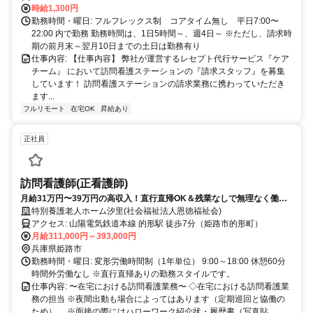
時給1,300円
勤務時間・曜日: フルフレックス制 コアタイム無し 平日7:00〜
22:00 内で勤務 勤務時間は、1日5時間～、週4日～ ※ただし、請求時
期の前月末～翌月10日までの土日は勤務有り
仕事内容: 【仕事内容】 弊社が運営するレセプト代行サービス『ケア
チーム』 において訪問看護ステーションの『請求スタッフ』を募集
しています！ 訪問看護ステーションの請求業務に携わっていただき
ます...
フルリモート
在宅OK
昇給あり
正社員
訪問看護師(正看護師)
月給31万円〜39万円の高収入！直行直帰OK＆残業なしで無理なく働け
る訪問看護◎
特別養護老人ホーム汐里(社会福祉法人恩徳福祉会)
アクセス: 山陽電気鉄道本線 的形駅 徒歩7分（姫路市的形町）
月給311,000円～393,000円
兵庫県姫路市
勤務時間・曜日: 変形労働時間制（1年単位） 9:00～18:00 休憩60分
時間外労働なし ※直行直帰ありの勤務スタイルです。
仕事内容: 〜在宅における訪問看護業務〜 ◇在宅における訪問看護業
務の担当 ※夜間出動も場合によってはあります（定期巡回と協働の
ため）。 ※面接の際にはハローワーク紹介状・履歴書（写真貼