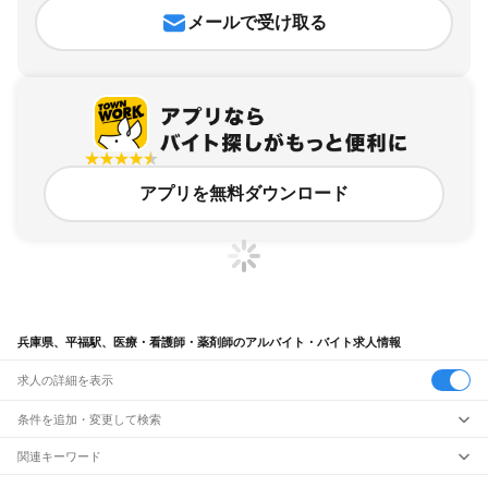
メールで受け取る
アプリを無料ダウンロード
兵庫県、平福駅、医療・看護師・薬剤師のアルバイト・バイト求人情報
求人の詳細を表示
条件を追加・変更して検索
市区町村を追加・変更
関連キーワード
完全在宅ワーク 全国
シール貼り 在宅
現在地周辺
ガチャガチャ
犬カフェ
兵庫県