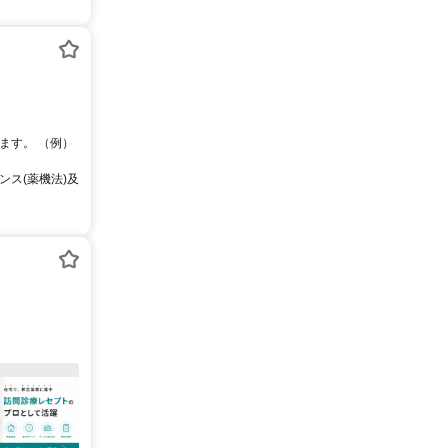
ます。 （例）
ス(薬機法)及