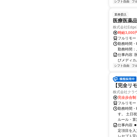
シフト自由
フ
業務委託
医療医薬
株式会社Edge
時給3,00
フルリモー
勤務時間・
勤務時間：
仕事内容:
びメディカル
シフト自由
フ
【完全リモ
株式会社クラ
完全歩合制
フルリモー
勤務時間・
す。 土日
ルール・算
仕事内容:
定項目を入
レセプト完