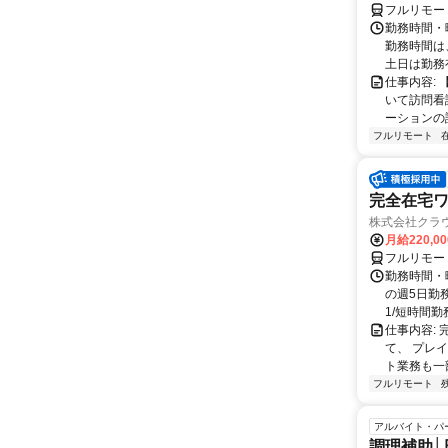
フルリモー
勤務時間・曜
勤務時間は
土日は勤務
仕事内容:
いて訪問看
ーションの
フルリモート
完全在宅
株式会社クラ
月給220,0
フルリモー
勤務時間・曜
の週5日勤
1/短時間勤務
仕事内容:
て、 プレ
ト業務も一
フルリモート
アルバイト・パ
調理補助│