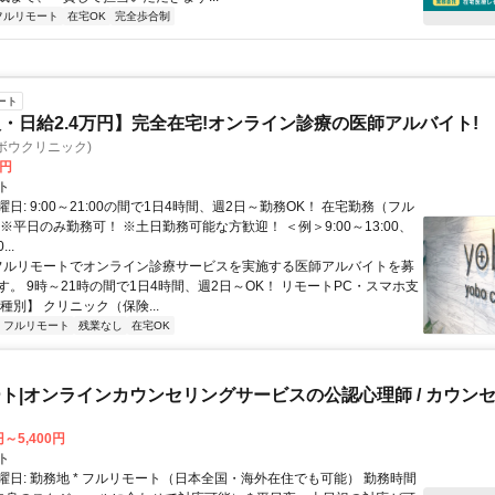
フルリモート
在宅OK
完全歩合制
ート
・日給2.4万円】完全在宅!オンライン診療の医師アルバイト!
c(ヨボウクリニック)
0円
ト
日: 9:00～21:00の間で1日4時間、週2日～勤務OK！ 在宅勤務（フル
※平日のみ勤務可！ ※土日勤務可能な方歓迎！ ＜例＞9:00～13:00、
...
 フルリモートでオンライン診療サービスを実施する医師アルバイトを募
す。 9時～21時の間で1日4時間、週2日～OK！ リモートPC・スマホ支
種別】 クリニック（保険...
フルリモート
残業なし
在宅OK
ト|オンラインカウンセリングサービスの公認心理師 / カウン
円～5,400円
ト
曜日: 勤務地 * フルリモート（日本全国・海外在住でも可能） 勤務時間