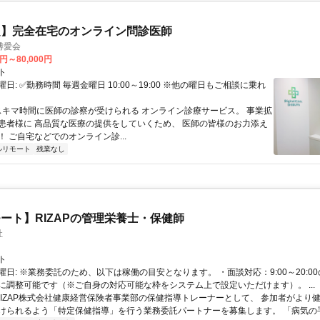
定】完全在宅のオンライン問診医師
博愛会
0円～80,000円
ト
日: ✅勤務時間 毎週金曜日 10:00～19:00 ※他の曜日もご相談に乗れ
 スキマ時間に医師の診察が受けられる オンライン診療サービス。 事業拡
患者様に 高品質な医療の提供をしていくため、 医師の皆様のお力添え
 ご自宅などでのオンライン診...
ルリモート
残業なし
ート】RIZAPの管理栄養士・保健師
社
ト
曜日: ※業務委託のため、以下は稼働の目安となります。 ・面談対応：9:00～20:0
に調整可能です（※ご自身の対応可能な枠をシステム上で設定いただけます）。 ...
 RIZAP株式会社健康経営保険者事業部の保健指導トレーナーとして、 参加者がより
けられるよう「特定保健指導」を行う業務委託パートナーを募集します。 「病気の手前