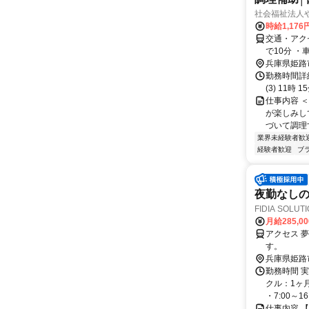
社会福祉法人
時給1,176
交通・アク
で10分 ・
兵庫県姫路
勤務時間詳細 ＜
(3) 11時
仕事内容 
が楽しみし
づいて調理
業界未経験者歓
経験者歓迎
ブ
夜勤なしの看
FIDIA SOLU
月給285,0
アクセス 
す。
兵庫県姫路
勤務時間 実
クル：1ヶ月
・7:00～16:0
仕事内容 