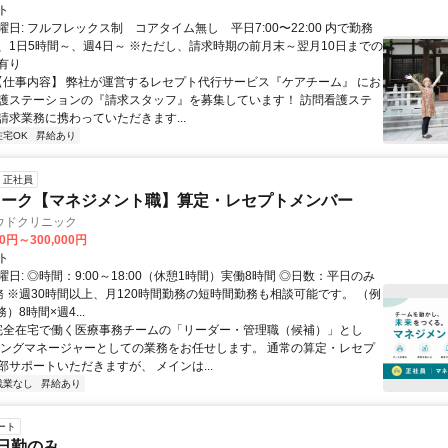
ト
日: フルフレックス制 コアタイム無し 平日7:00〜22:00 内で勤務
、1日5時間～、週4日～ ※ただし、請求時期の前月末～翌月10日までの
有り
 【仕事内容】 弊社が運営するレセプト代行サービス『ケアチーム』 にお
護ステーションの『請求スタッフ』を募集しています！ 訪問看護ステ
請求業務に携わっていただきます...
在宅OK
昇給あり
正社員
ワーク【マネジメント職】算定・レセプトメンバー
ウドクリニック
00円～300,000円
ト
日: ◎時間：9:00～18:00（休憩1時間）実働8時間 ◎日数：平日のみ
務 ※週30時間以上、月120時間勤務の短時間勤務も相談可能です。 （例
）8時間×週4...
 完全在宅で働く医療事務チームの「リーダー・管理職（候補）」とし
イングマネージャーとしての業務をお任せします。 通常の算定・レセプ
部サポートいただきますが、 メインは...
残業なし
昇給あり
ート
日勤のみ