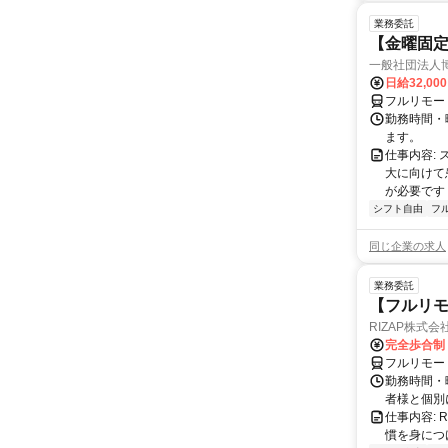
業務委託
【金曜固
一般社団法人
日給32,00
フルリモー
勤務時間・曜
ます。
仕事内容:
大に向けて
が必要です！
シフト自由
フ
同じ企業の求人
業務委託
【フルリモ
RIZAP株式会
完全歩合制
フルリモー
勤務時間・
者様と個別
仕事内容:
慣を身につ