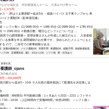
やながせ福祉会 特別養護老人ホーム 大津みやび野ホーム
円～1,371円
セス ・JRはりま勝原駅〜徒歩5分 ・姫路バイパス 太子東ランプから 車
車/バイク通勤OK（駐車場完備）
市
シフト制＞ (1) 06時 00分 〜 14時 45分 (2) 09時 00分 〜 17時 45分
 15分 〜 20時 00分 ※勤務日数、曜日などシフトについては ...
＜厨房での調理業務＞ 管理栄養士さんが作成した献立のもと、 入居者様
ている食事を作る 調理補助のお仕事です。 決められたメニューにもと
する ので、ご自宅での家事経験がある...
迎
扶養内勤務OK
バイク通勤OK
学歴不問
車通勤OK
経験不問
未経験者歓迎
ランクOK
交通費支給
週2・3日からOK
シフト制
寮・社宅あり
派遣社員
護師_ojans
TIONS株式会社
00円～350,000円
夢前川駅から徒歩5～10分 ※入社前の最終面談にて配属先を決定致しま
市
働時間：8時間/日 平均勤務日数：1ヶ月あたり20日～22日 シフトサイ
 7:00～19:00 （上記時間内で実働8時間／休憩1時間） ＜シフト例＞
0...
【無理なく、看護師を続けたい方へ♪】 ＊＝＝＝＝＝＝＝＝＝＝＝＝＝＝