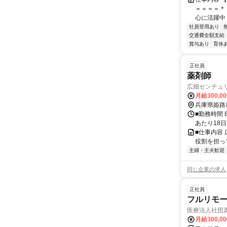
＝＝＝＝＊
心に活躍中！
社員登用あり
交通費全額支給
賞与あり
育休
正社員
薬剤師
広畑センチュ
月給300,0
兵庫県姫路
■勤務時間 
あたり18日
■仕事内容
役割を担っ
主婦・主夫歓迎
同じ企業の求人
正社員
フルリモ
医療法人社団
月給300,0