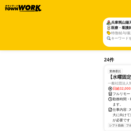
兵庫県
山陽
医療・看護
特徴/給与/
キーワード
24件
業務委託
【水曜固
一般社団法人
日給32,00
フルリモー
勤務時間・曜
ます。
仕事内容:
大に向けて
が必要です！
シフト自由
フ