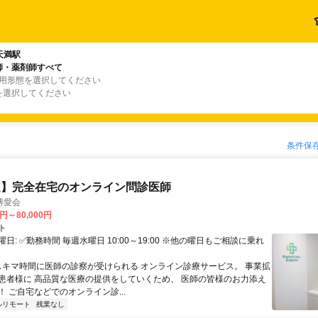
天満駅
師・薬剤師すべて
雇用形態を選択してください
を選択してください
条件保
定】完全在宅のオンライン問診医師
博愛会
0円～80,000円
ト
日: ✅勤務時間 毎週水曜日 10:00～19:00 ※他の曜日もご相談に乗れ
 スキマ時間に医師の診察が受けられる オンライン診療サービス。 事業拡
患者様に 高品質な医療の提供をしていくため、 医師の皆様のお力添え
 ご自宅などでのオンライン診...
ルリモート
残業なし