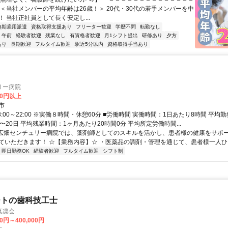
 ＜当社メンバーの平均年齢は26歳！＞ 20代・30代の若手メンバーを中
 当社正社員として長く安定し...
無期雇用派遣
資格取得支援あり
フリーター歓迎
学歴不問
転勤なし
午前
経験者歓迎
残業なし
有資格者歓迎
月1シフト提出
研修あり
夕方
あり
長期歓迎
フルタイム歓迎
駅近5分以内
資格取得手当あり
リー病院
00円以上
市
8:00～22:00 ※実働８時間・休憩60分 ■労働時間 実働時間：1日あたり8時間 平均
〜20日 平均残業時間：1ヶ月あたり20時間0分 平均所定労働時間...
 広畑センチュリー病院では、薬剤師としてのスキルを活かし、患者様の健康をサポ
ていただきます！ ☆【業務内容】☆ ・医薬品の調剤・管理を通じて、患者様一人ひと
即日勤務OK
経験者歓迎
フルタイム歓迎
シフト制
ートの歯科技工士
真凛会
00円～400,000円