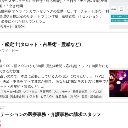
ご自身のスケジュールに合わせて対応可能） * 平日夜・土日祝の対応が可
 * 空き時間...
 業務内容 オンラインカウンセリングの提供（ビデオ・チャット形式） 利
整理や目標設定のサポート プラン作成・進捗管理 （1セッション：
） 必要に応じた他カウンセラ...
ルリモート
在宅OK
・鑑定士(タロット・占星術・霊感など)
ーワイ・ピー
ト
 9:00～翌２:00のうち8時間 (最短4時間～応相談) ＊シフト時間外にも
できる方歓迎
「占いの力で、本当に必要としている人の 支えになりたい。」 TYPは、
・決済・事務を すべて運営が担当。 あなたは“鑑定そのもの”に集中でき
ット・占星術・霊感など、...
フリーター歓迎
シフト自由
学歴不問
フルリモート
経験者歓迎
ネイルOK
期歓迎
完全歩合制
シフト制
ピアスOK
服装自由
ひげOK
髪型・髪色自由
ート
ステーションの医療事務・介護事務の請求スタッフ
舎
円