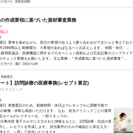
ルリモート
完全歩合制
品の作成要領に基づいた資材審査業務
X
0円以上
ト
曜日: 選考を進めながら、双方の希望の合うよう擦り合わせができたらと考えており
月20時間以上 勤務曜日：※希望があればなるべくお応えします。 休暇・休日：...
 医療用医薬品・医療機器に関するプロモーション資材および広告記事のコンプライアン
チェック業務をお願いします。 主な業務： * 作成要領に基づいた資材審査 * ...
ルリモート
週2・3日からOK
業務委託
ート】訪問診療の医療事務(レセプト算定)
ウドクリニック
ト
曜日: 業務委託のため、勤務時間・休日はフレキシブルに調整可能で
祝の稼働・休暇も相談いただけます。 なお、担当クリニックごとの運用
定ルールのレクチャーを、一部スタッフの...
 ■ 仕事内容 電子カルテに入力された情報をもとに、訪問診療・往診の算
力し、レセプトを作成します。 担当案件のカルテ確認から算定入力・
成まで、一貫して担当いただきます...