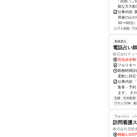
* 自由（
能な方大歓迎！
仕事内容:
用者の心の
30〜60分
シフト自由
フ
業務委託
電話占い師
株式会社ティ
完全歩合制
フルリモー
勤務時間詳細
柔軟に対応
仕事内容 
集客・予約
ます。 タロ
主婦・主夫歓迎
ブランクOK
長
アルバイト・パ
訪問看護
株式会社雲紙
時給1,300