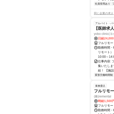
社員登用あり
同じ企業の求人
アルバイト・パ
【医師求人
yobo clini
日給24,00
フルリモー
勤務時間・曜
リモート） 
10:00～14:0
仕事内容:
集いたしま
給！ 【施設
変形労働時間制
業務委託
フルリモー
(株)remental
時給1,500
フルリモー
勤務時間・