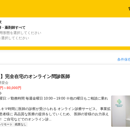
駅
師・薬剤師すべて
雇用形態を選択してください
を選択してください
条件保
定】完全在宅のオンライン問診医師
博愛会
0円～80,000円
ト
日: ✅勤務時間 毎週金曜日 10:00～19:00 ※他の曜日もご相談に乗れ
 スキマ時間に医師の診察が受けられる オンライン診療サービス。 事業拡
患者様に 高品質な医療の提供をしていくため、 医師の皆様のお力添え
 ご自宅などでのオンライン診...
ルリモート
残業なし