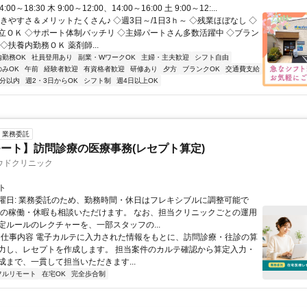
:00～18:30 木 9:00～12:00、14:00～16:00 土 9:00～12:...
きやすさ＆メリットたくさん♪ ◇週3日～/1日3ｈ～ ◇残業ほぼなし ◇
立ＯＫ ◇サポート体制バッチリ ◇主婦パートさん多数活躍中 ◇ブラン
◇扶養内勤務ＯＫ 薬剤師...
内勤務OK
社員登用あり
副業・WワークOK
主婦・主夫歓迎
シフト自由
のみOK
午前
経験者歓迎
有資格者歓迎
研修あり
夕方
ブランクOK
交通費支給
5分以内
週2・3日からOK
シフト制
週4日以上OK
業務委託
ート】訪問診療の医療事務(レセプト算定)
ウドクリニック
ト
曜日: 業務委託のため、勤務時間・休日はフレキシブルに調整可能で
祝の稼働・休暇も相談いただけます。 なお、担当クリニックごとの運用
定ルールのレクチャーを、一部スタッフの...
 ■ 仕事内容 電子カルテに入力された情報をもとに、訪問診療・往診の算
力し、レセプトを作成します。 担当案件のカルテ確認から算定入力・
成まで、一貫して担当いただきます...
フルリモート
在宅OK
完全歩合制