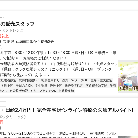
ート
トの販売スタッフ
ンタクトレンズ
5円以上
セス 阪急宝塚南口駅から徒歩3分
市
午前：8:30～12:00 午後：15:30～18:30 ＊週3日～OK ＊勤務日・勤
いて相談OK！お気軽にご相談ください！
《未経験者＆無資格者歓迎！》 《午後勤務は時給UP！》 《主婦スタッフ
 《通勤ラクラクな駅チカのクリニック！》 《週3日～OK！ブランク
南口駅から徒歩スグにある コン...
未経験者歓迎
扶養内勤務OK
社員登用あり
副業・WワークOK
主婦・主夫歓迎
学歴不問
平日のみOK
学生歓迎
経験不問
未経験者歓迎
交通費全額支給
午前
業なし
有資格者歓迎
夕方
ブランクOK
交通費支給
ート
・日給2.4万円】完全在宅!オンライン診療の医師アルバイト!
c(ヨボウクリニック)
0円
ト
日: 9:00～21:00の間で1日4時間、週2日～勤務OK！ 在宅勤務（フル