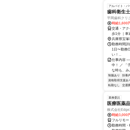
アルバイト・パ
歯科衛生
平岡歯科クリ
時給1,60
交通・アク
歩1分 ｜
兵庫県宝塚
勤務時間詳細 月
1日〜勤務
い！...
仕事内容 ─
中！ ／ 
な時も、みん
制服あり
扶養
資格取得支援あ
転勤なし
交通
業務委託
医療医薬
株式会社Edge
時給3,00
フルリモー
勤務時間・