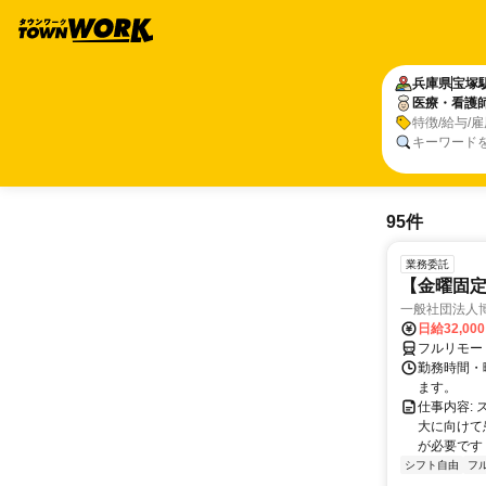
兵庫県
宝塚
医療・看護
特徴/給与/
キーワード
95件
業務委託
【金曜固
一般社団法人
日給32,00
フルリモー
勤務時間・曜
ます。
仕事内容:
大に向けて
が必要です！
シフト自由
フ