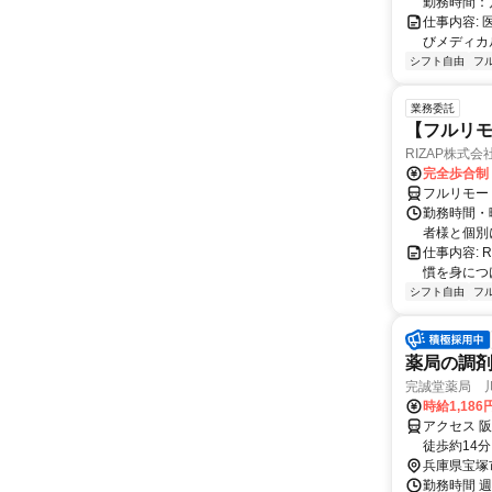
勤務時間：
仕事内容:
びメディカル
シフト自由
フ
業務委託
【フルリモ
RIZAP株式会
完全歩合制
フルリモー
勤務時間・
者様と個別
仕事内容:
慣を身につ
シフト自由
フ
薬局の調
完誠堂薬局 
時給1,18
アクセス 
徒歩約14分
分、清荒神
兵庫県宝塚
勤務時間 週