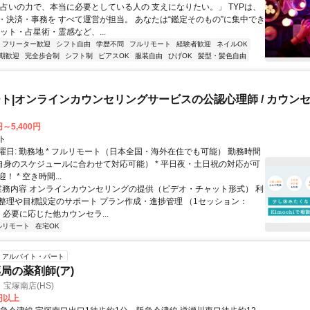
「占いの力で、本当に必要としている人の 支えになりたい。」 TYPは、
・決済・事務を すべて運営が担当。 あなたは“鑑定そのもの”に集中でき
ット・占星術・霊感など、...
フリーター歓迎
シフト自由
学歴不問
フルリモート
経験者歓迎
ネイルOK
期歓迎
完全歩合制
シフト制
ピアスOK
服装自由
ひげOK
髪型・髪色自由
ト|オンラインカウンセリングサービスの公認心理師 / カウン
円～5,400円
ト
曜日: 勤務地 * フルリモート（日本全国・海外在住でも可能） 勤務時間
ご自身のスケジュールに合わせて対応可能） * 平日夜・土日祝の対応が可
 * 空き時間...
 業務内容 オンラインカウンセリングの提供（ビデオ・チャット形式） 利
整理や目標設定のサポート プラン作成・進捗管理 （1セッション：
） 必要に応じた他カウンセラ...
ルリモート
在宅OK
アルバイト・パート
局の薬剤師(ア)
宝塚南店(HS)
0円以上