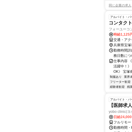
同じ企業の求人
アルバイト・パ
コンタク
フォーユーコ
時給1,12
交通・アク
兵庫県宝塚
勤務時間詳細 
務日数につ
仕事内容 
活躍中！》
OK》 宝塚
制服あり
業界
フリーター歓迎
経験者歓迎
残
アルバイト・パ
【医師求人
yobo clini
日給24,00
フルリモー
勤務時間・曜