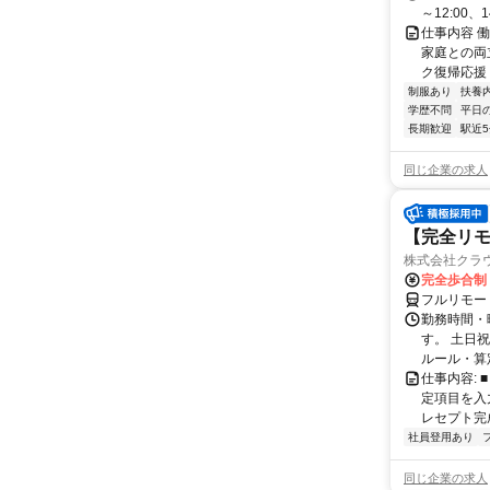
～12:00、14
仕事内容 働
家庭との両
ク復帰応援 
制服あり
扶養
学歴不問
平日
長期歓迎
駅近
同じ企業の求人
【完全リモ
株式会社クラ
完全歩合制
フルリモー
勤務時間・
す。 土日
ルール・算
仕事内容:
定項目を入
レセプト完
社員登用あり
同じ企業の求人