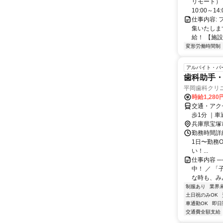
リモート） 
10:00～14:0
仕事内容:
集いたしま
給！ 【施設
変形労働時間制
アルバイト・パ
歯科助手
平岡歯科クリ
時給1,28
交通・アク
歩1分 ｜
兵庫県宝塚
勤務時間詳細 月
1日〜勤務
い！...
仕事内容 ─
中！ ／ 
な時も、みん
制服あり
業界
土日祝のみOK
車通勤OK
即日
交通費全額支給