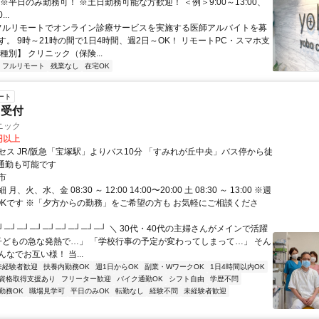
※平日のみ勤務可！ ※土日勤務可能な方歓迎！ ＜例＞9:00～13:00、
...
 フルリモートでオンライン診療サービスを実施する医師アルバイトを募
す。 9時～21時の間で1日4時間、週2日～OK！ リモートPC・スマホ支
種別】 クリニック（保険...
フルリモート
残業なし
在宅OK
ート
・受付
ニック
0円以上
セス JR/阪急「宝塚駅」よりバス10分 「すみれが丘中央」バス停から徒
車通勤も可能です
市
、火、水、金 08:30 ～ 12:00 14:00〜20:00 土 08:30 ～ 13:00 ※週
OKです ※「夕方からの勤務」をご希望の方も お気軽にご相談くださ
┘─┘─┘─┘─┘─┘─┘─┘─┘ ＼ 30代・40代の主婦さんがメインで活躍
「子どもの急な発熱で…」 「学校行事の予定が変わってしまって…」 そん
なでお互い様！ 当...
未経験者歓迎
扶養内勤務OK
週1日からOK
副業・WワークOK
1日4時間以内OK
資格取得支援あり
フリーター歓迎
バイク通勤OK
シフト自由
学歴不問
勤務OK
職場見学可
平日のみOK
転勤なし
経験不問
未経験者歓迎