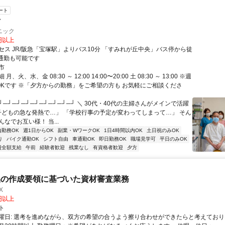
ート
士
ニック
0円以上
セス JR/阪急「宝塚駅」よりバス10分 「すみれが丘中央」バス停から徒
車通勤も可能です
市
、火、水、金 08:30 ～ 12:00 14:00〜20:00 土 08:30 ～ 13:00 ※週
OKです ※「夕方からの勤務」をご希望の方も お気軽にご相談くださ
┘─┘─┘─┘─┘─┘─┘─┘─┘ ＼ 30代・40代の主婦さんがメインで活躍
「子どもの急な発熱で…」 「学校行事の予定が変わってしまって…」 そん
なでお互い様！ 当...
内勤務OK
週1日からOK
副業・WワークOK
1日4時間以内OK
土日祝のみOK
り
バイク通勤OK
シフト自由
車通勤OK
即日勤務OK
職場見学可
平日のみOK
費全額支給
午前
経験者歓迎
残業なし
有資格者歓迎
夕方
品の作成要領に基づいた資材審査業務
X
0円以上
ト
曜日: 選考を進めながら、双方の希望の合うよう擦り合わせができたらと考えており