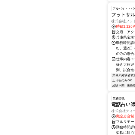
アルバイト・パ
フットサ
株式会社フッ
時給1,12
交通・アク
兵庫県宝塚
勤務時間詳細
む、週2日・
のみの場合、
仕事内容 
好き大歓迎
測、試合進行
業界未経験者歓
土日祝のみOK
経験不問
未経
業務委託
電話占い師
株式会社ティ
完全歩合制
フルリモー
勤務時間詳細
柔軟に対応