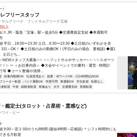
ート
ルレフリースタッフ
トサルアリーナ フットサルアリーナ宝塚
0円以上
セス JR・阪急「宝塚」駅～徒歩5分 ◆交通費規定支給 ◆車通勤可
市
 平日…18:00〜23:30 土日…8:30〜23:30 ◆土日祝のいずれかを含
3日～OK！ ◆土日祝のみの勤務OK！(平日のみの場合、要相談) ◆週1
土日どち...
✨✨NEWスタッフ大募集✨✨ ✨✨フットサルやサッカー✨✨ ✨✨スポーツ
！✨✨ ー ＜お仕事内容＞ ◆大会やイベントでの審判・運営 - 時間計
等 ◆コート整備や清掃...
迎
扶養内勤務OK
社員登用あり
副業・WワークOK
1日4時間以内OK
フリーター歓迎
バイク通勤OK
学歴不問
車通勤OK
学生歓迎
転勤なし
験者歓迎
午前
経験者歓迎
研修あり
夕方
交通費支給
長期歓迎
・鑑定士(タロット・占星術・霊感など)
ーワイ・ピー
ト
 9:00～翌２:00のうち8時間 (最短4時間～応相談) ＊シフト時間外にも
できる方歓迎