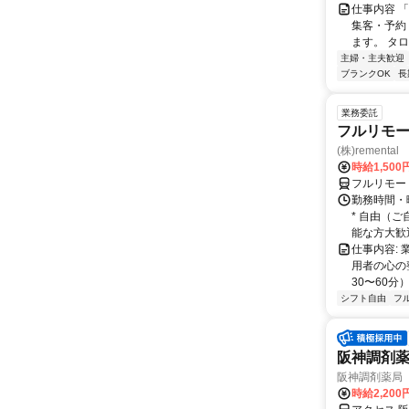
仕事内容 
集客・予約
ます。 タロ
主婦・主夫歓迎
ブランクOK
長
業務委託
フルリモー
(株)remental
時給1,500
フルリモー
勤務時間・
* 自由（
能な方大歓迎！
仕事内容:
用者の心の
30〜60分
シフト自由
フ
阪神調剤薬
阪神調剤薬局 
時給2,20