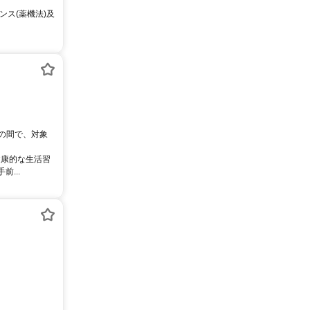
ス(薬機法)及
0の間で、対象
健康的な生活習
...