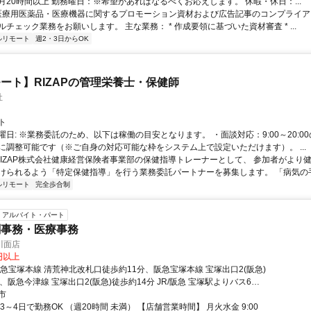
月20時間以上 勤務曜日：※希望があればなるべくお応えします。 休暇・休日：...
 医療用医薬品・医療機器に関するプロモーション資材および広告記事のコンプライアン
チェック業務をお願いします。 主な業務： * 作成要領に基づいた資材審査 * ...
ルリモート
週2・3日からOK
ート】RIZAPの管理栄養士・保健師
社
ト
曜日: ※業務委託のため、以下は稼働の目安となります。 ・面談対応：9:00～20:0
に調整可能です（※ご自身の対応可能な枠をシステム上で設定いただけます）。 ...
 RIZAP株式会社健康経営保険者事業部の保健指導トレーナーとして、 参加者がより
けられるよう「特定保健指導」を行う業務委託パートナーを募集します。 「病気の手前
ルリモート
完全歩合制
アルバイト・パート
剤事務・医療事務
川面店
6円以上
阪急宝塚本線 清荒神北改札口徒歩約11分、阪急宝塚本線 宝塚出口2(阪急)
、阪急今津線 宝塚出口2(阪急)徒歩約14分 JR/阪急 宝塚駅よりバス6
駅徒歩10分
市
3～4日で勤務OK （週20時間 未満） 【店舗営業時間】 月火水金 9:00