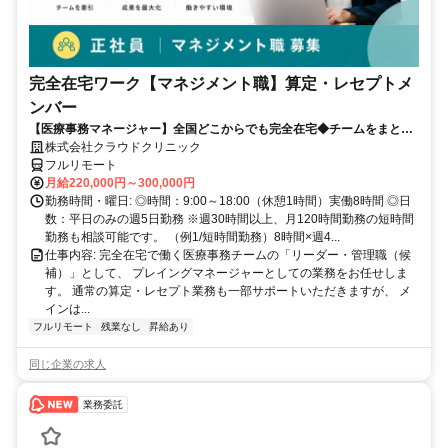
完全在宅ワーク【マネジメント職】算定・レセプトメ
ンバー
【医療事務マネージャー】全国どこからでも完全在宅◆チームをまとめ
る司令塔◆算定・レセプト経験を活かしてキャリアアップ！
株式会社クラウドクリニック
フルリモート
月給220,000円～300,000円
勤務時間・曜日: ◎時間：9:00～18:00（休憩1時間）実働8時間 ◎日
数：平日のみの週5日勤務 ※週30時間以上、月120時間勤務の短時間
勤務も相談可能です。 （例1/短時間勤務）8時間×週4...
仕事内容: 完全在宅で働く医療事務チームの「リーダー・管理職（候
補）」として、 プレイングマネージャーとしての業務をお任せしま
す。 通常の算定・レセプト業務も一部サポートいただきますが、 メ
インは...
フルリモート
残業なし
昇給あり
同じ企業の求人
業務委託