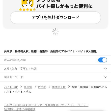
アプリを無料ダウンロード
兵庫県、播磨徳久駅、医療・看護師・薬剤師のアルバイト・バイト求人情報
求人の詳細を表示
条件を追加・変更して検索
市区町村を追加・変更
関連キーワード
完全在宅ワーク 全国
シール貼り 在宅
現在地周辺
ガチャガチャ
犬カフェ
兵庫県
駅を追加・変更
バイトTOP
兵庫県
佐用郡
播磨徳久駅
医療・看護師・薬剤師のアル
兵庫県
すべて
バイト・バイト・求人
神戸市
すべて
職種を追加・変更
JR神戸線(大阪～神戸)
東灘区
灘区
兵庫区
長田区
須磨区
垂水区
北区
中央区
西区
尼崎駅
立花駅
甲子園口駅
西宮駅
さくら夙川駅
芦屋駅
甲南山手駅
摂津本山駅
住吉駅
飲食・フードサービス
姫路市
尼崎市
明石市
西宮市
洲本市
芦屋市
伊丹市
相生市
豊岡市
加古川市
赤穂市
特徴を追加・変更
六甲道駅
摩耶駅
灘駅
三ノ宮駅
元町駅
神戸駅
飲食・フードサービス
すべて
ヘルプ・お問い合わせ
サイトマップ
利用規約・プライバシーポリシー
西脇市
宝塚市
三木市
高砂市
川西市
小野市
三田市
加西市
丹波篠山市
養父市
ホールスタッフ
キッチンスタッフ
皿洗い・洗い場
精肉・鮮魚加工
給食調理
人気
[企業]求人広告の掲載相談
JR神戸線(神戸～姫路)
丹波市
南あわじ市
朝来市
淡路市
宍粟市
加東市
たつの市
川辺郡
多可郡
加古郡
雇用形態を追加・変更