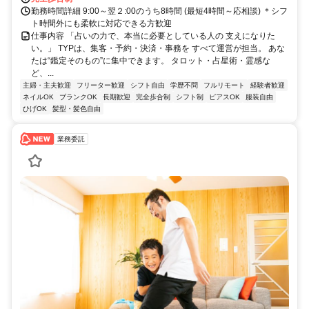
勤務時間詳細 9:00～翌２:00のうち8時間 (最短4時間～応相談) ＊シフ
ト時間外にも柔軟に対応できる方歓迎
仕事内容 「占いの力で、本当に必要としている人の 支えになりた
い。」 TYPは、集客・予約・決済・事務を すべて運営が担当。 あな
たは“鑑定そのもの”に集中できます。 タロット・占星術・霊感な
ど、...
主婦・主夫歓迎
フリーター歓迎
シフト自由
学歴不問
フルリモート
経験者歓迎
ネイルOK
ブランクOK
長期歓迎
完全歩合制
シフト制
ピアスOK
服装自由
ひげOK
髪型・髪色自由
業務委託