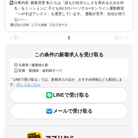
仕事内容: 募集背景 私たちは「誰もが自分らしさを育める土台を作
る」をミッションに 子ども向けのパーソナル×オンライン運動教室
「へやすぽアシスト」を運営しています。 運動が苦手、自信が持て
ない—...
週1日からOK
シフト自由
フルリモート
前へ
次へ
1
この条件の新着求人を受け取る
兵庫県 / 播磨徳久駅
医療・看護師・薬剤師すべて
「LINEで受け取る」では、新着求人のほか、おすすめ情報なども配信しま
す。
詳しくはこちら
LINEで受け取る
メールで受け取る