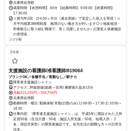
兵庫県佐用郡
就業時間 【休憩時間】 60分 【始業時間】 9:00:00 【終業時間】
17:30:00
☆賞与年2回・計4.00ヶ月分（過去実績）で安定した収入を実現！☆
月平均残業3時間程度、無理のない働き方が叶います◎☆地産地消・
和食献立に取り組む職場で、長く活躍しませんか♪ 介護老人保健施設
の管理栄...
シフト制
正社員
支援施設の看護師/准看護師/819064
ブランクOK／各種手当／夜勤なし／駅チカ
障害者支援施設シャイン
アクセス: JR姫新線(姫路～佐用) 播磨徳久徒歩15分
月給212,250円～350,750円
兵庫県佐用郡
勤務時間・曜日: 勤務体制 常勤(日勤のみ) 1) 09:00～17:30 2) 10:00～
18:30
仕事内容: 「障害者支援施設シャイン」は、平成5年に開設された入所
定員50名（生活介護：50名・施設入所支援：50名、短期入所： 2
名・併設空床型）の障害者施設です。在宅生活の困難な方々の日常生
活支...