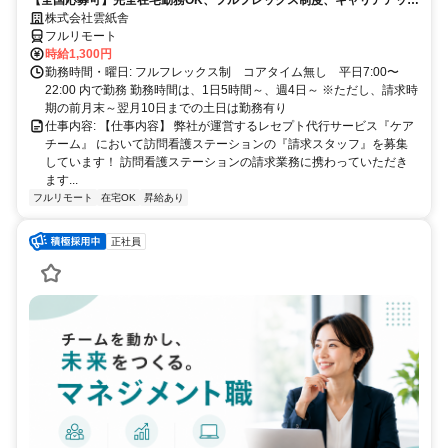
【全国応募可】完全在宅勤務OK、フルフレックス制度、キャリアアップ
可のお仕事です！
株式会社雲紙舎
フルリモート
時給1,300円
勤務時間・曜日: フルフレックス制 コアタイム無し 平日7:00〜
22:00 内で勤務 勤務時間は、1日5時間～、週4日～ ※ただし、請求時
期の前月末～翌月10日までの土日は勤務有り
仕事内容: 【仕事内容】 弊社が運営するレセプト代行サービス『ケア
チーム』 において訪問看護ステーションの『請求スタッフ』を募集
しています！ 訪問看護ステーションの請求業務に携わっていただき
ます...
フルリモート
在宅OK
昇給あり
正社員