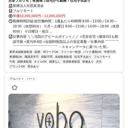
完全フルリモ｜有資格で自宅から勤務！住宅手当あり
医療法人社団真凛会
フルリモート
年俸10,000,000円～12,000,000円
勤務時間詳細 総労働時間：1週あたり40時間 9:00～13:00／14:30～
18:30（休憩90分） ※月～土曜日 9:00～13:00／14:00～18:00（休憩
60分） ※日曜日・祝日 ...
仕事内容 ＼＼当院のアピールポイント／／ ⭐完全在宅 ⭐週休3日も相
談可能 ⭐賞与年4回 ⭐全国80医院以上の安定基盤 ✅仕事内容 ￣￣￣￣
￣￣￣￣￣￣￣￣￣￣￣￣￣ ・スキャンデータに基づいた初...
業界未経験者歓迎
副業・WワークOK
フリーター歓迎
バイク通勤OK
学歴不問
車通勤OK
職場見学可
経験不問
未経験者歓迎
住宅手当あり
フルリモート
午前
経験者歓迎
ネイルOK
残業なし
有資格者歓迎
研修あり
夕方
ブランクOK
育休あり
アルバイト・パート