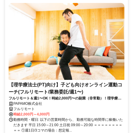
【理学療法士(PT)向け】子ども向けオンライン運動コ
ーチ(フルリモート/業務委託/週1〜)
フルリモート＆週1〜OK！時給2,000円〜の副業（非常勤）！理学療法
士として培ってきた経験を活かしながら、スキマ時間で子どもを支援で
PAPAMO株式会社
きるお仕事です◎
フルリモート
時給2,000円～4,000円
勤務時間・曜日: 以下の営業時間から、 勤務可能な時間帯に稼働いた
だきます 平日 15:00～21:00 土日祝 09:00～20:00 ＝＝＝＝＝＝＝＝
＝＝ ①週1日/3コマの場合：想定報...