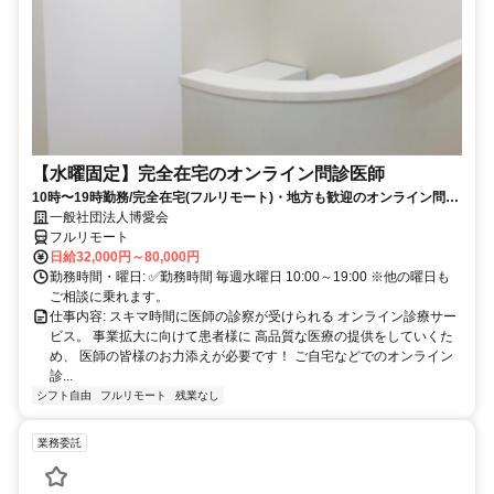
【水曜固定】完全在宅のオンライン問診医師
10時〜19時勤務/完全在宅(フルリモート)・地方も歓迎のオンライン問診
業務
一般社団法人博愛会
フルリモート
日給32,000円～80,000円
勤務時間・曜日: ✅勤務時間 毎週水曜日 10:00～19:00 ※他の曜日も
ご相談に乗れます。
仕事内容: スキマ時間に医師の診察が受けられる オンライン診療サー
ビス。 事業拡大に向けて患者様に 高品質な医療の提供をしていくた
め、 医師の皆様のお力添えが必要です！ ご自宅などでのオンライン
診...
シフト自由
フルリモート
残業なし
業務委託