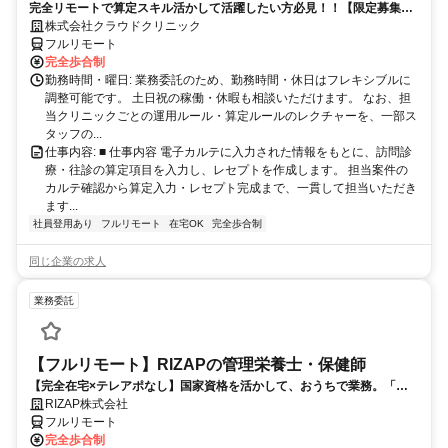
完全リモートで算定スキル活かして活躍したい方必見！！【限定募集】
完全リモート｜在宅医療レセプト算定（成果報酬型／業務委託）
株式会社クラウドクリニック
フルリモート
完全歩合制
勤務時間・曜日: 業務委託のため、勤務時間・休日はフレキシブルに
調整可能です。 土日祝の稼働・休暇も相談いただけます。 なお、担
当クリニックごとの運用ルール・算定ルールのレクチャーを、一部ス
タッフの...
仕事内容: ■ 仕事内容 電子カルテに入力された情報をもとに、訪問診
療・往診の算定項目を入力し、レセプトを作成します。 担当案件の
カルテ確認から算定入力・レセプト完成まで、一貫して担当いただき
ます...
社員登用あり
フルリモート
在宅OK
完全歩合制
同じ企業の求人
業務委託
【フルリモート】RIZAPの管理栄養士・保健師
【完全在宅×テレアポなし】国家資格を活かして、おうちで業務。「も
う一つの安心」を。主婦・Wワーカー活躍中！「平日の日中だけ」「夕
RIZAP株式会社
方以降の数時間だけ」など、生活リズムに合わせた時間調整が可能で
フルリモート
す。1件ごとの成果報酬型だから、頑張った分だけ手応えのある収入
完全歩合制