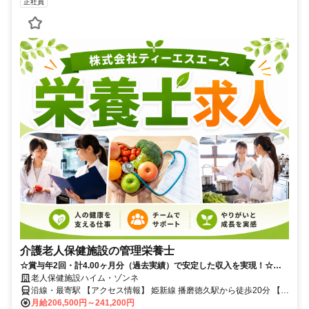
正社員
介護老人保健施設の管理栄養士
☆賞与年2回・計4.00ヶ月分（過去実績）で安定した収入を実現！☆月
平均残業3時間程度、無理のない働き方が叶います◎☆地産地消・和食
老人保健施設ハイム・ゾンネ
献立に取り組む職場で、長く活躍しませんか♪
沿線・最寄駅 【アクセス情報】 姫新線 播磨徳久駅から徒歩20分 【車
通勤】 車通勤可
月給206,500円～241,200円