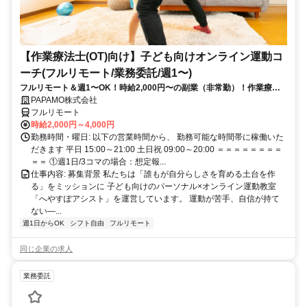
【作業療法士(OT)向け】子ども向けオンライン運動コ
ーチ(フルリモート/業務委託/週1〜)
フルリモート＆週1〜OK！時給2,000円〜の副業（非常勤）！作業療法
士として培ってきた経験を活かしながら、スキマ時間で子どもを支援で
PAPAMO株式会社
きるお仕事です◎
フルリモート
時給2,000円～4,000円
勤務時間・曜日: 以下の営業時間から、 勤務可能な時間帯に稼働いた
だきます 平日 15:00～21:00 土日祝 09:00～20:00 ＝＝＝＝＝＝＝＝
＝＝ ①週1日/3コマの場合：想定報...
仕事内容: 募集背景 私たちは「誰もが自分らしさを育める土台を作
る」をミッションに 子ども向けのパーソナル×オンライン運動教室
「へやすぽアシスト」を運営しています。 運動が苦手、自信が持て
ない—...
週1日からOK
シフト自由
フルリモート
同じ企業の求人
業務委託