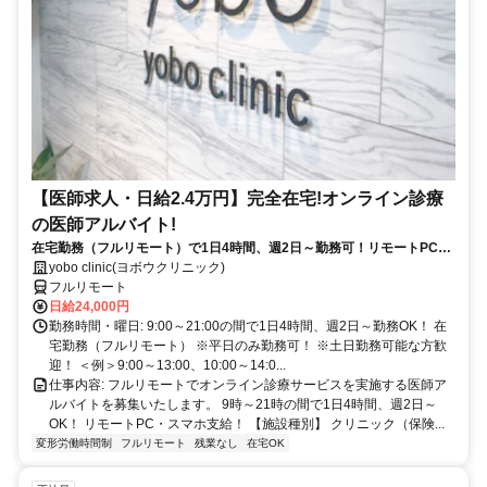
【医師求人・日給2.4万円】完全在宅!オンライン診療
の医師アルバイト!
在宅勤務（フルリモート）で1日4時間、週2日～勤務可！リモートPC・
スマホ支給！
yobo clinic(ヨボウクリニック)
フルリモート
日給24,000円
勤務時間・曜日: 9:00～21:00の間で1日4時間、週2日～勤務OK！ 在
宅勤務（フルリモート） ※平日のみ勤務可！ ※土日勤務可能な方歓
迎！ ＜例＞9:00～13:00、10:00～14:0...
仕事内容: フルリモートでオンライン診療サービスを実施する医師ア
ルバイトを募集いたします。 9時～21時の間で1日4時間、週2日～
OK！ リモートPC・スマホ支給！ 【施設種別】 クリニック（保険...
変形労働時間制
フルリモート
残業なし
在宅OK