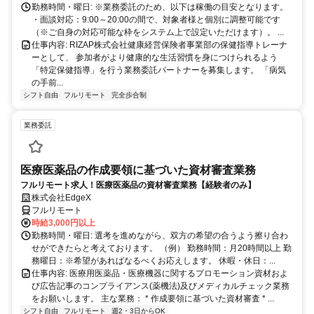
に。充実のサポート体制で、安心の在宅ワークを始めませんか？
勤務時間・曜日: ※業務委託のため、以下は稼働の目安となります。
・面談対応：9:00～20:00の間で、対象者様と個別に調整可能です
（※ご自身の対応可能な枠をシステム上で設定いただけます）。 ...
仕事内容: RIZAP株式会社健康経営保険者事業部の保健指導トレーナ
ーとして、 参加者がより健康的な生活習慣を身につけられるよう
「特定保健指導」を行う業務委託パートナーを募集します。 「病気
の手前...
シフト自由
フルリモート
完全歩合制
業務委託
医療医薬品の作成要領に基づいた資材審査業務
フルリモート求人！医療医薬品の資材審査業務【経験者のみ】
株式会社EdgeX
フルリモート
時給3,000円以上
勤務時間・曜日: 選考を進めながら、双方の希望の合うよう擦り合わ
せができたらと考えております。 （例） 勤務時間：月20時間以上 勤
務曜日：※希望があればなるべくお応えします。 休暇・休日：...
仕事内容: 医療用医薬品・医療機器に関するプロモーション資材およ
び広告記事のコンプライアンス(薬機法)及びメディカルチェック業務
をお願いします。 主な業務： * 作成要領に基づいた資材審査 * ...
シフト自由
フルリモート
週2・3日からOK