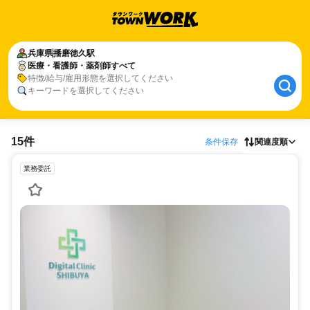
兵庫県
播磨徳久駅
医療・看護師・薬剤師すべて
特徴/給与/雇用形態を選択してください
キーワードを選択してください
15件
条件保存
関連度順
業務委託