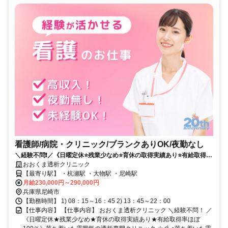
看護師/病院・クリニック/ブランクありOK/夜勤なし
＼経験不問❗️／《日曜定休⭐残業少なめ⭐育休の取得実績あり⭐有給取得率
ほぼ100％》落ち着いた雰囲気の透析専門クリニック⭐彡
おおくま透析クリニック
【最寄り駅】 ・杭瀬駅 ・大物駅 ・尼崎駅
月給230,000円～290,000円
兵庫県尼崎市
【勤務時間】 1) 08：15～16：45 2) 13：45～22：00
【仕事内容】 【仕事内容】 おおくま透析クリニック ＼経験不問！ ／
《日曜定休★残業少なめ★育休の取得実績あり★有給取得率ほぼ