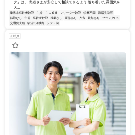
ク」は、 患者さまが安心して相談できるよう 落ち着いた雰囲気を
大...
業界未経験者歓迎
主婦・主夫歓迎
フリーター歓迎
学歴不問
職場見学可
転勤なし
午前
経験者歓迎
残業なし
研修あり
夕方
賞与あり
ブランクOK
交通費支給
駅近5分以内
シフト制
正社員