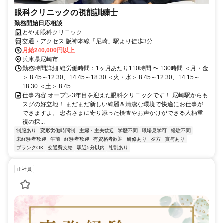
眼科クリニックの視能訓練士
勤務開始日応相談
とやま眼科クリニック
交通・アクセス 阪神本線「尼崎」駅より徒歩3分
月給240,000円以上
兵庫県尼崎市
勤務時間詳細 総労働時間：1ヶ月あたり110時間 〜 130時間 ＜月・金
＞ 8:45～12:30、14:45～18:30 ＜火・水＞ 8:45～12:30、14:15～
18:30 ＜土＞ 8:45...
仕事内容 オープン3年目を迎えた眼科クリニックです！ 尼崎駅からも
スグの好立地！ まだまだ新しい綺麗＆清潔な環境で快適にお仕事が
できますよ。 患者さまに寄り添った検査やお声かけができる人柄重
視の採...
制服あり
変形労働時間制
主婦・主夫歓迎
学歴不問
職場見学可
経験不問
未経験者歓迎
午前
経験者歓迎
有資格者歓迎
研修あり
夕方
賞与あり
ブランクOK
交通費支給
駅近5分以内
社割あり
正社員