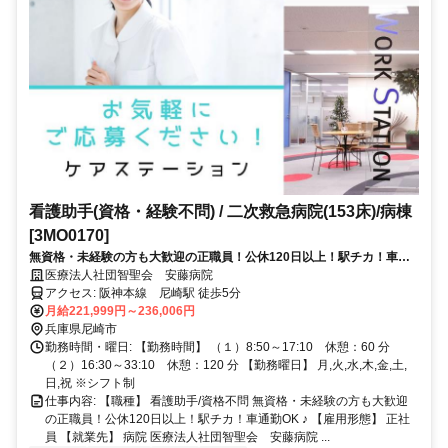
看護助手(資格・経験不問) / 二次救急病院(153床)/病棟
[3MO0170]
無資格・未経験の方も大歓迎の正職員！公休120日以上！駅チカ！車通
勤OK ♪
医療法人社団智聖会 安藤病院
アクセス: 阪神本線 尼崎駅 徒歩5分
月給221,999円～236,006円
兵庫県尼崎市
勤務時間・曜日: 【勤務時間】 （１）8:50～17:10 休憩：60 分
（２）16:30～33:10 休憩：120 分 【勤務曜日】 月,火,水,木,金,土,
日,祝 ※シフト制
仕事内容: 【職種】 看護助手/資格不問 無資格・未経験の方も大歓迎
の正職員！公休120日以上！駅チカ！車通勤OK ♪ 【雇用形態】 正社
員 【就業先】 病院 医療法人社団智聖会 安藤病院 ...