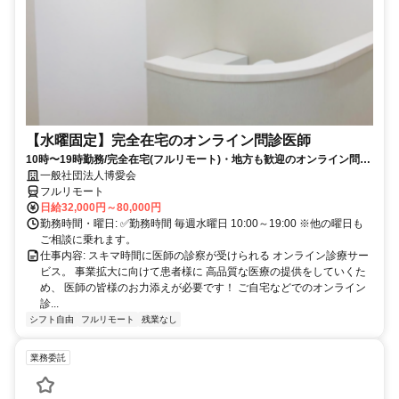
【水曜固定】完全在宅のオンライン問診医師
10時〜19時勤務/完全在宅(フルリモート)・地方も歓迎のオンライン問診
業務
一般社団法人博愛会
フルリモート
日給32,000円～80,000円
勤務時間・曜日: ✅勤務時間 毎週水曜日 10:00～19:00 ※他の曜日も
ご相談に乗れます。
仕事内容: スキマ時間に医師の診察が受けられる オンライン診療サー
ビス。 事業拡大に向けて患者様に 高品質な医療の提供をしていくた
め、 医師の皆様のお力添えが必要です！ ご自宅などでのオンライン
診...
シフト自由
フルリモート
残業なし
業務委託