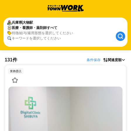
兵庫県
大物駅
医療・看護師・薬剤師すべて
特徴/給与/雇用形態を選択してください
キーワードを選択してください
131件
条件保存
関連度順
業務委託