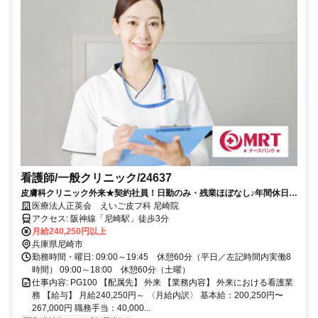
看護師/一般クリニック/24637
皮膚科クリニック外来★契約社員！日勤のみ・残業ほぼなし♪年間休日
120日★産休育休取得実績あり！駅チカ◎
医療法人正英会 えいご皮フ科 尼崎院
アクセス: 阪神線「尼崎駅」徒歩3分
月給240,250円以上
兵庫県尼崎市
勤務時間・曜日: 09:00～19:45 休憩60分（平日／左記時間内実働8
時間） 09:00～18:00 休憩60分（土曜）
仕事内容: PG100 【配属先】 外来 【業務内容】 外来における看護業
務 【給与】 月給240,250円～ 〈月給内訳〉 基本給：200,250円〜
267,000円 職務手当：40,000...