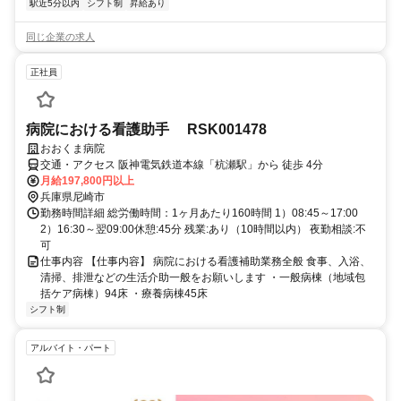
駅近5分以内
シフト制
昇給あり
同じ企業の求人
正社員
病院における看護助手 RSK001478
おおくま病院
交通・アクセス 阪神電気鉄道本線「杭瀬駅」から 徒歩 4分
月給197,800円以上
兵庫県尼崎市
勤務時間詳細 総労働時間：1ヶ月あたり160時間 1）08:45～17:00
2）16:30～翌09:00休憩:45分 残業:あり（10時間以内） 夜勤相談:不
可
仕事内容 【仕事内容】 病院における看護補助業務全般 食事、入浴、
清掃、排泄などの生活介助一般をお願いします ・一般病棟（地域包
括ケア病棟）94床 ・療養病棟45床
シフト制
アルバイト・パート