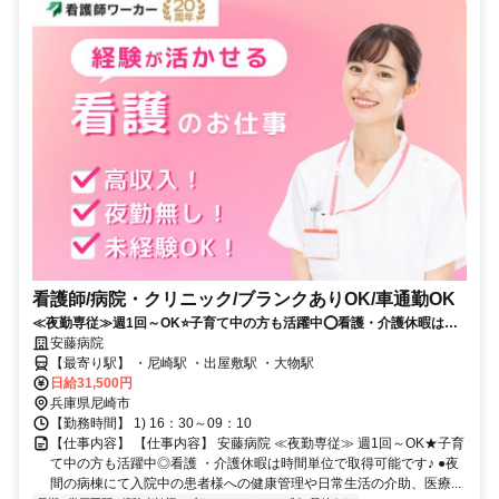
看護師/病院・クリニック/ブランクありOK/車通勤OK
≪夜勤専従≫週1回～OK⭐子育て中の方も活躍中⭕看護・介護休暇は時
間単位で取得可能です✨
安藤病院
【最寄り駅】 ・尼崎駅 ・出屋敷駅 ・大物駅
日給31,500円
兵庫県尼崎市
【勤務時間】 1) 16：30～09：10
【仕事内容】 【仕事内容】 安藤病院 ≪夜勤専従≫ 週1回～OK★子育
て中の方も活躍中◎看護 ・介護休暇は時間単位で取得可能です♪ ●夜
間の病棟にて入院中の患者様への健康管理や日常生活の介助、医療...