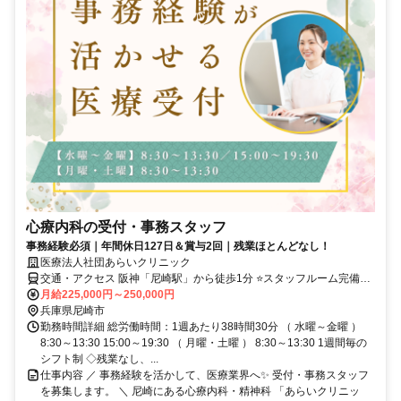
心療内科の受付・事務スタッフ
事務経験必須｜年間休日127日＆賞与2回｜残業ほとんどなし！
医療法人社団あらいクリニック
交通・アクセス 阪神「尼崎駅」から徒歩1分 ⭐スタッフルーム完備！
20～30代活躍中！
月給225,000円～250,000円
兵庫県尼崎市
勤務時間詳細 総労働時間：1週あたり38時間30分 （ 水曜～金曜 ）
8:30～13:30 15:00～19:30 （ 月曜・土曜 ） 8:30～13:30 1週間毎の
シフト制 ◇残業なし、...
仕事内容 ／ 事務経験を活かして、医療業界へ✨ 受付・事務スタッフ
を募集します。 ＼ 尼崎にある心療内科・精神科 「あらいクリニッ