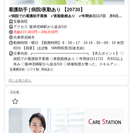
看護助手 | 病院/夜勤あり 【20730】
✅病院での看護助手業務 ✅夜勤勤務あり ✅年間休日117日 月9日以
上休み ✅阪神尼崎駅から徒歩5分 ✅研修制度が整った、スキルアップ
安藤病院
を目指せる環境です！ ✅応募条件：介護系資格をお持ちの方
アクセス: 阪神尼崎駅から徒歩5分
月給237,403円～296,938円
兵庫県尼崎市
勤務時間・曜日: 【勤務時間】 8：50～17：10 16：30～09：10 休憩
60分 【残業】 ほぼ無 5時間程度(別途支給)
仕事内容: ┏━━━━━━━━━━━━━━━┓ 【求人ポイント】 ◇
病院での看護助手業務 ◇夜勤勤務あり ◇年間休日117日 月9日以上
休み ◇阪神尼崎駅から徒歩5分 ◇研修制度が整った、スキルアッ...
交通費支給
シフト制
昇給あり
同じ企業の求人
正社員