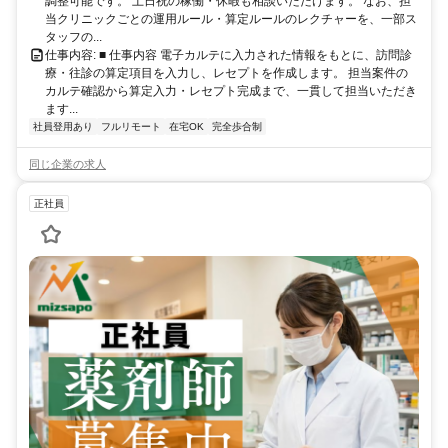
調整可能です。 土日祝の稼働・休暇も相談いただけます。 なお、担
当クリニックごとの運用ルール・算定ルールのレクチャーを、一部ス
タッフの...
仕事内容: ■ 仕事内容 電子カルテに入力された情報をもとに、訪問診
療・往診の算定項目を入力し、レセプトを作成します。 担当案件の
カルテ確認から算定入力・レセプト完成まで、一貫して担当いただき
ます...
社員登用あり
フルリモート
在宅OK
完全歩合制
同じ企業の求人
正社員