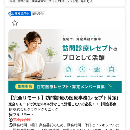
長期
学歴不問
経験者歓迎
ブランクOK
シフト制
昇給あり
業務委託
【完全リモート】訪問診療の医療事務(レセプト算定)
完全リモートで算定スキル活かして活躍したい方必見！！【限定募集】
完全リモート｜在宅医療レセプト算定（成果報酬型／業務委託）
株式会社クラウドクリニック
フルリモート
完全歩合制
勤務時間・曜日: 業務委託のため、勤務時間・休日はフレキシブルに