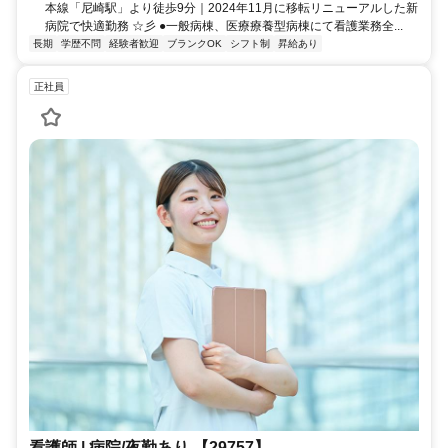
本線「尼崎駅」より徒歩9分｜2024年11月に移転リニューアルした新
病院で快適勤務 ☆彡 ●一般病棟、医療療養型病棟にて看護業務全...
長期
学歴不問
経験者歓迎
ブランクOK
シフト制
昇給あり
正社員
看護師 | 病院/夜勤あり 【29757】