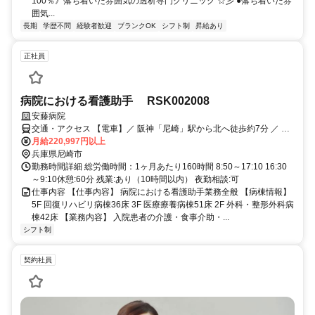
100％》落ち着いた雰囲気の透析専門クリニック ☆彡 ●落ち着いた雰
囲気...
長期
学歴不問
経験者歓迎
ブランクOK
シフト制
昇給あり
正社員
病院における看護助手 RSK002008
安藤病院
交通・アクセス 【電車】／ 阪神「尼崎」駅から北へ徒歩約7分 ／ ／
【バイク】／ 可／ ／ 【自転車】／ 可
月給220,997円以上
兵庫県尼崎市
勤務時間詳細 総労働時間：1ヶ月あたり160時間 8:50～17:10 16:30
～9:10休憩:60分 残業:あり（10時間以内） 夜勤相談:可
仕事内容 【仕事内容】 病院における看護助手業務全般 【病棟情報】
5F 回復リハビリ病棟36床 3F 医療療養病棟51床 2F 外科・整形外科病
棟42床 【業務内容】 入院患者の介護・食事介助・...
シフト制
契約社員