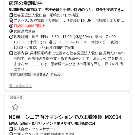
病院の看護助手
地域医療の最前線で、充実研修と手厚い待遇のもと、成長を実感できる
看護助手のお仕事です。
社会医療法人愛仁会 尼崎だいもつ病院
アクセス: 阪神電鉄「大物駅」より徒歩約1分 JR「尼崎駅」より徒歩
約20分 阪神バス「社協会館前バス停」下車すぐ 阪神バス「東大物町
月給211,600円以上
一丁目バス停」下車すぐ
兵庫県尼崎市
勤務時間・曜日: 日勤 8:30～17:00（休憩60分） 早出 7：00～
15：30（休憩60分） 遅出 11：00～19：30（休憩60分） 夜勤
16:30～翌9:00 上記勤務時間内で実働...
仕事内容: 兵庫県尼崎市に位置する社会医療法人愛仁会 尼崎だいもつ
病院で、患者様の笑顔を支える看護助手として、温かいケアを提供し
ませんか。 ここでは、患者様一人ひとりの尊厳を守り、日々の生活
に寄り...
変形労働時間制
交通費支給
昇給あり
同じ企業の求人
派遣社員
NEW シニア向けマンションでの正看護師_MXC14
日払い|巡回・見守りメイン＊働きやすい環境/MXC14
株式会社マックスサポート
交通・アクセス 兵庫県尼崎市金楽寺町