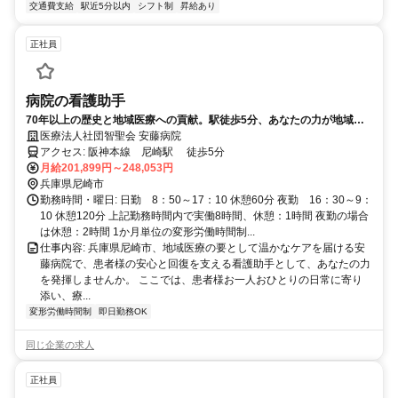
交通費支給
駅近5分以内
シフト制
昇給あり
正社員
病院の看護助手
70年以上の歴史と地域医療への貢献。駅徒歩5分、あなたの力が地域を
支えるやりがいを実感できる環境です。
医療法人社団智聖会 安藤病院
アクセス: 阪神本線 尼崎駅 徒歩5分
月給201,899円～248,053円
兵庫県尼崎市
勤務時間・曜日: 日勤 8：50～17：10 休憩60分 夜勤 16：30～9：
10 休憩120分 上記勤務時間内で実働8時間、休憩：1時間 夜勤の場合
は休憩：2時間 1か月単位の変形労働時間制...
仕事内容: 兵庫県尼崎市、地域医療の要として温かなケアを届ける安
藤病院で、患者様の安心と回復を支える看護助手として、あなたの力
を発揮しませんか。 ここでは、患者様お一人おひとりの日常に寄り
添い、療...
変形労働時間制
即日勤務OK
同じ企業の求人
正社員