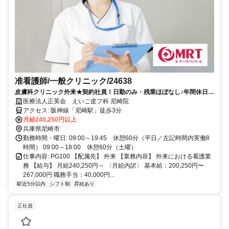
准看護師/一般クリニック/24638
皮膚科クリニック外来★契約社員！日勤のみ・残業ほぼなし♪年間休日
120日★産休育休取得実績あり！駅チカ◎
医療法人正英会 えいご皮フ科 尼崎院
アクセス: 阪神線「尼崎駅」徒歩3分
月給240,250円以上
兵庫県尼崎市
勤務時間・曜日: 09:00～19:45 休憩60分（平日／左記時間内実働8
時間） 09:00～18:00 休憩60分（土曜）
仕事内容: PG100 【配属先】 外来 【業務内容】 外来における看護業
務 【給与】 月給240,250円～ 〈月給内訳〉 基本給：200,250円〜
267,000円 職務手当：40,000円...
駅近5分以内
シフト制
昇給あり
正社員