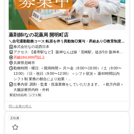
薬剤師/なの花薬局 開明町店
＼自宅通勤勤務コース:転居を伴う異動無◎賞与・昇給あり◎教育制度の
整った環境♪／
株式会社なの花西日本
アクセス: 【最寄駅など】 阪神なんば線「尼崎駅」徒歩5分 阪神本線
「尼崎駅」徒歩5分
月給284,000円以上
兵庫県尼崎市
勤務時間・曜日: ＜開局時間＞ 月〜金（9:00〜18:00） / 土（9:00〜
13:00） / 日・祝日（9:00〜12:00） ＜シフト状況＞ 週40時間以内
シフト制 業務の都合により始業・...
仕事内容: 調剤・監査・投薬業務をしていただきます。 ＜処方内容＞
大藤診療所内科・外科
駅近5分以内
シフト制
同じ企業の求人
正社員