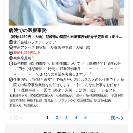
病院での医療事務
【時給1450円・大物】尼崎市の病院の医療事務■紹介予定派遣（正社員
登用）■駅徒歩1分
株式会社パソナライフケア
交通アクセス 最寄駅：大物 阪神本線「大物」駅
時給1,450円以上
兵庫県尼崎市
勤務時間 固定時間制 ＼ 勤務時間について ／ 【勤務時間】 8時30分
～17時（休憩時間：1時間） 残業2時間/月 ・・ー・・＋・・ー・・
＋・・ー・・ ＼ あなたの希望を考慮します ／ 「...
仕事内容 ＼”家庭と両立”して働きたい方におススメのお仕事です／ 病
院での医療事務業務をお任せします。 【✨こんなお仕事をお任せ！
】 ＜医療事務＞ ・受付（外来、入院）、計算、会計 ・レセプト...
社員登用あり
資格取得支援あり
社会保険あり
産休・育休取得実績あり
学歴不問
固定時間制
経験者歓迎
賞与あり
ブランクOK
交通費支給
駅近5分以内
昇給あり
託児所あり
前へ
次へ
1
2
3
4
5